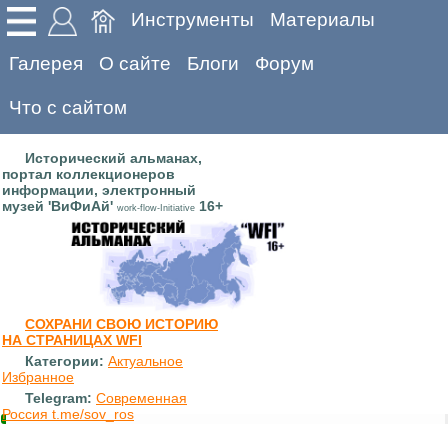
Инструменты
Материалы
Галерея
О сайте
Блоги
Форум
Что с сайтом
Исторический альманах,
портал коллекционеров
информации, электронный
музей 'ВиФиАй'
16+
work-flow-Initiative
СОХРАНИ СВОЮ ИСТОРИЮ
НА СТРАНИЦАХ WFI
Категории:
Актуальное
Избранное
Telegram:
Современная
Россия t.me/sov_ros