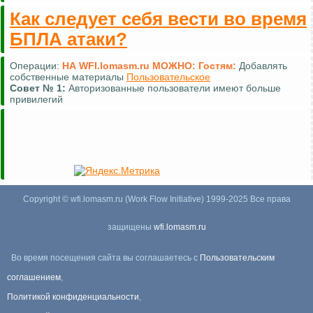
Как следует себя вести во время
БПЛА атаки?
Операции:
НА WFI.lomasm.ru МОЖНО:
Гостям:
Добавлять
собственные материалы
Пользовательское
Совет №
1:
Авторизованные пользователи имеют больше
привилегий
Copyright © wfi.lomasm.ru (Work Flow Initiative) 1999-2025 Все права
защищены
wfi.lomasm.ru
Во время посещения сайта вы соглашаетесь с
Пользовательским
соглашением
,
Политикой конфиденциальности
,