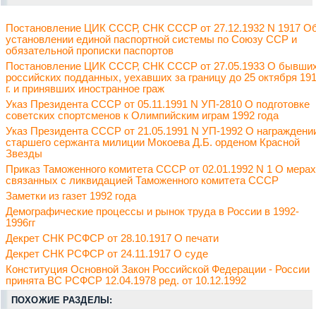
Постановление ЦИК СССР, СНК СССР от 27.12.1932 N 1917 О
установлении единой паспортной системы по Союзу ССР и
обязательной прописки паспортов
Постановление ЦИК СССР, СНК СССР от 27.05.1933 О бывши
российских подданных, уехавших за границу до 25 октября 19
г. и принявших иностранное граж
Указ Президента СССР от 05.11.1991 N УП-2810 О подготовке
советских спортсменов к Олимпийским играм 1992 года
Указ Президента СССР от 21.05.1991 N УП-1992 О награждени
старшего сержанта милиции Мокоева Д.Б. орденом Красной
Звезды
Приказ Таможенного комитета СССР от 02.01.1992 N 1 О мерах
связанных с ликвидацией Таможенного комитета СССР
Заметки из газет 1992 года
Демографические процессы и рынок труда в России в 1992-
1996гг
Декрет СНК РСФСР от 28.10.1917 О печати
Декрет СНК РСФСР от 24.11.1917 О суде
Конституция Основной Закон Российской Федерации - России
принята ВС РСФСР 12.04.1978 ред. от 10.12.1992
ПОХОЖИЕ РАЗДЕЛЫ: