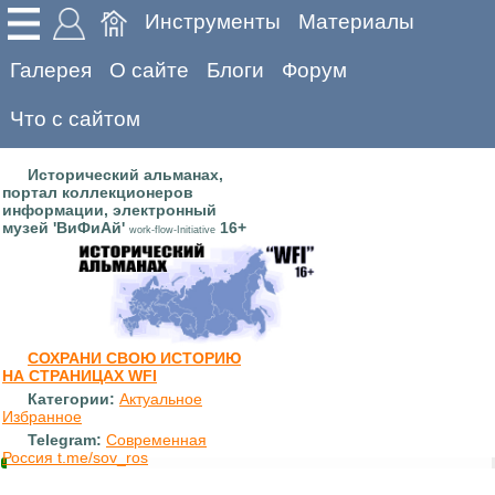
Инструменты
Материалы
Галерея
О сайте
Блоги
Форум
Что с сайтом
Исторический альманах,
портал коллекционеров
информации, электронный
музей 'ВиФиАй'
16+
work-flow-Initiative
СОХРАНИ СВОЮ ИСТОРИЮ
НА СТРАНИЦАХ WFI
Категории:
Актуальное
Избранное
Telegram:
Современная
Россия t.me/sov_ros