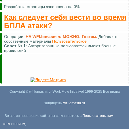
Разработка страницы завершена на 0%
Как следует себя вести во время
БПЛА атаки?
Операции:
НА WFI.lomasm.ru МОЖНО:
Гостям:
Добавлять
собственные материалы
Пользовательское
Совет №
1:
Авторизованные пользователи имеют больше
привилегий
Copyright © wfi.lomasm.ru (Work Flow Initiative) 1999-2025 Все права
защищены
wfi.lomasm.ru
Во время посещения сайта вы соглашаетесь с
Пользовательским
соглашением
,