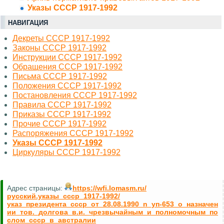
Указы СССР 1917-1992
НАВИГАЦИЯ
Декреты СССР 1917-1992
Законы СССР 1917-1992
Инструкции СССР 1917-1992
Обращения СССР 1917-1992
Письма СССР 1917-1992
Положения СССР 1917-1992
Постановления СССР 1917-1992
Правила СССР 1917-1992
Приказы СССР 1917-1992
Прочие СССР 1917-1992
Распоряжения СССР 1917-1992
Указы СССР 1917-1992
Циркуляры СССР 1917-1992
Адрес страницы:
https://wfi.lomasm.ru/
русский.указы_ссср_1917-1992/
указ_президента_ссср_от_28.08.1990_n_уп-653_о_назначен
ии_тов._долгова_в.и._чрезвычайным_и_полномочным_по
слом_ссср_в_австралии