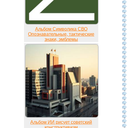
Альбом Символика СВО
Опознавательные, тактические
знаки, эмблемы
Альбом ИИ рисует советский
конструктивизм