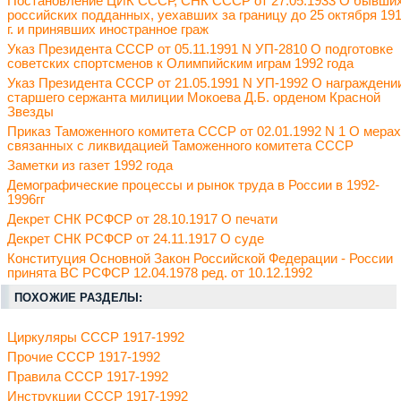
Постановление ЦИК СССР, СНК СССР от 27.05.1933 О бывши
российских подданных, уехавших за границу до 25 октября 19
г. и принявших иностранное граж
Указ Президента СССР от 05.11.1991 N УП-2810 О подготовке
советских спортсменов к Олимпийским играм 1992 года
Указ Президента СССР от 21.05.1991 N УП-1992 О награждени
старшего сержанта милиции Мокоева Д.Б. орденом Красной
Звезды
Приказ Таможенного комитета СССР от 02.01.1992 N 1 О мерах
связанных с ликвидацией Таможенного комитета СССР
Заметки из газет 1992 года
Демографические процессы и рынок труда в России в 1992-
1996гг
Декрет СНК РСФСР от 28.10.1917 О печати
Декрет СНК РСФСР от 24.11.1917 О суде
Конституция Основной Закон Российской Федерации - России
принята ВС РСФСР 12.04.1978 ред. от 10.12.1992
ПОХОЖИЕ РАЗДЕЛЫ:
Циркуляры СССР 1917-1992
Прочие СССР 1917-1992
Правила СССР 1917-1992
Инструкции СССР 1917-1992