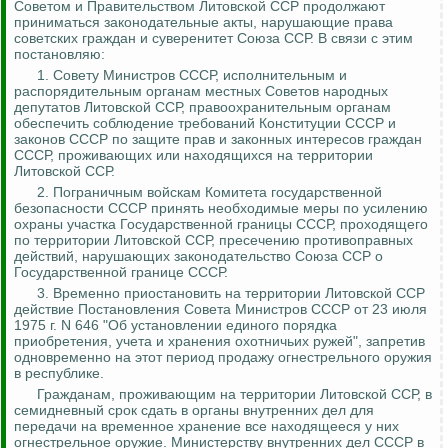
Советом и Правительством Литовской ССР продолжают
приниматься законодательные акты, нарушающие права
советских граждан и суверенитет Союза ССР. В связи с этим
постановляю:
1. Совету Министров СССР, исполнительным и
распорядительным органам местных Советов народных
депутатов Литовской ССР, правоохранительным органам
обеспечить соблюдение требований Конституции СССР и
законов СССР по защите прав и законных интересов граждан
СССР, проживающих или находящихся на территории
Литовской ССР.
2. Пограничным войскам Комитета государственной
безопасности СССР принять необходимые меры по усилению
охраны участка Государственной границы СССР, проходящего
по территории Литовской ССР, пресечению противоправных
действий, нарушающих законодательство Союза ССР о
Государственной границе СССР.
3. Временно приостановить на территории Литовской ССР
действие Постановления Совета Министров СССР от 23 июля
1975 г. N 646 "Об установлении единого порядка
приобретения, учета и хранения охотничьих ружей", запретив
одновременно на этот период продажу огнестрельного оружия
в республике.
Гражданам, проживающим на территории Литовской ССР, в
семидневный срок сдать в органы внутренних дел для
передачи на временное хранение все находящееся у них
огнестрельное оружие. Министерству внутренних дел СССР в