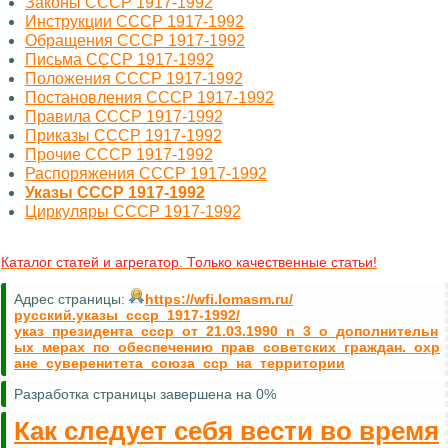
Законы СССР 1917-1992
Инструкции СССР 1917-1992
Обращения СССР 1917-1992
Письма СССР 1917-1992
Положения СССР 1917-1992
Постановления СССР 1917-1992
Правила СССР 1917-1992
Приказы СССР 1917-1992
Прочие СССР 1917-1992
Распоряжения СССР 1917-1992
Указы СССР 1917-1992
Циркуляры СССР 1917-1992
Каталог статей и агрегатор. Только качественные статьи!
Адрес страницы:
https://wfi.lomasm.ru/
русский.указы_ссср_1917-1992/
указ_президента_ссср_от_21.03.1990_n_3_о_дополнительн
ых_мерах_по_обеспечению_прав_советских_граждан._охр
ане_суверенитета_союза_сср_на_территории
Разработка страницы завершена на 0%
Как следует себя вести во время