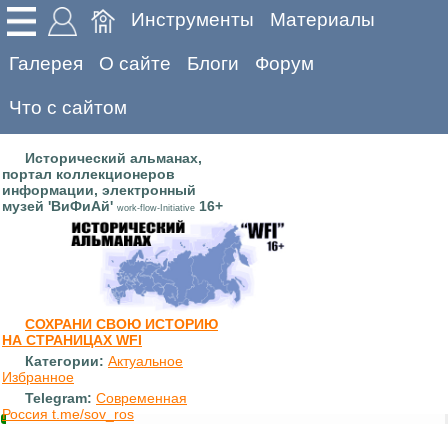
Инструменты
Материалы
Галерея
О сайте
Блоги
Форум
Что с сайтом
Исторический альманах,
портал коллекционеров
информации, электронный
музей 'ВиФиАй'
16+
work-flow-Initiative
СОХРАНИ СВОЮ ИСТОРИЮ
НА СТРАНИЦАХ WFI
Категории:
Актуальное
Избранное
Telegram:
Современная
Россия t.me/sov_ros