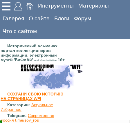
Инструменты
Материалы
Галерея
О сайте
Блоги
Форум
Что с сайтом
Исторический альманах,
портал коллекционеров
информации, электронный
музей 'ВиФиАй'
16+
work-flow-Initiative
СОХРАНИ СВОЮ ИСТОРИЮ
НА СТРАНИЦАХ WFI
Категории:
Актуальное
Избранное
Telegram:
Современная
Россия t.me/sov_ros