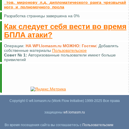
_тов._миронову_л.д._дипломатического_ранга_чрезвычай
ного_и_полномочного_посла
Разработка страницы завершена на 0%
Как следует себя вести во время
БПЛА атаки?
Операции:
НА WFI.lomasm.ru МОЖНО:
Гостям:
Добавлять
собственные материалы
Пользовательское
Совет №
1:
Авторизованные пользователи имеют больше
привилегий
Copyright © wfi.lomasm.ru (Work Flow Initiative) 1999-2025 Все права
защищены
wfi.lomasm.ru
Во время посещения сайта вы соглашаетесь с
Пользовательским