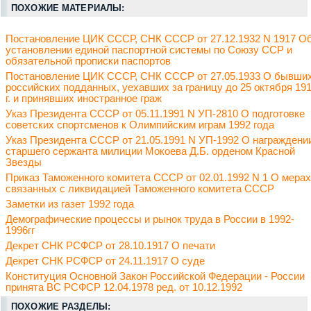
ПОХОЖИЕ МАТЕРИАЛЫ:
Постановление ЦИК СССР, СНК СССР от 27.12.1932 N 1917 О
установлении единой паспортной системы по Союзу ССР и
обязательной прописки паспортов
Постановление ЦИК СССР, СНК СССР от 27.05.1933 О бывши
российских подданных, уехавших за границу до 25 октября 19
г. и принявших иностранное граж
Указ Президента СССР от 05.11.1991 N УП-2810 О подготовке
советских спортсменов к Олимпийским играм 1992 года
Указ Президента СССР от 21.05.1991 N УП-1992 О награждени
старшего сержанта милиции Мокоева Д.Б. орденом Красной
Звезды
Приказ Таможенного комитета СССР от 02.01.1992 N 1 О мерах
связанных с ликвидацией Таможенного комитета СССР
Заметки из газет 1992 года
Демографические процессы и рынок труда в России в 1992-
1996гг
Декрет СНК РСФСР от 28.10.1917 О печати
Декрет СНК РСФСР от 24.11.1917 О суде
Конституция Основной Закон Российской Федерации - России
принята ВС РСФСР 12.04.1978 ред. от 10.12.1992
ПОХОЖИЕ РАЗДЕЛЫ: