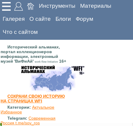
Инструменты
Материалы
Галерея
О сайте
Блоги
Форум
Что с сайтом
Исторический альманах,
портал коллекционеров
информации, электронный
музей 'ВиФиАй'
16+
work-flow-Initiative
СОХРАНИ СВОЮ ИСТОРИЮ
НА СТРАНИЦАХ WFI
Категории:
Актуальное
Избранное
Telegram:
Современная
Россия t.me/sov_ros