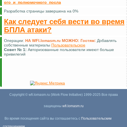
ого_и_полномочного_посла
Разработка страницы завершена на 0%
Как следует себя вести во время
БПЛА атаки?
Операции:
НА WFI.lomasm.ru МОЖНО:
Гостям:
Добавлять
собственные материалы
Пользовательское
Совет №
1:
Авторизованные пользователи имеют больше
привилегий
Copyright © wfi.lomasm.ru (Work Flow Initiative) 1999-2025 Все права
защищены
wfi.lomasm.ru
Во время посещения сайта вы соглашаетесь с
Пользовательским
соглашением
,