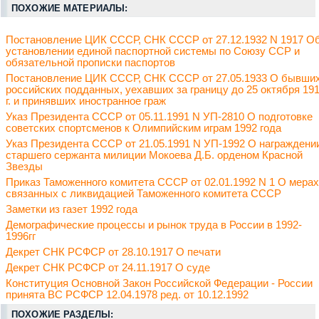
ПОХОЖИЕ МАТЕРИАЛЫ:
Постановление ЦИК СССР, СНК СССР от 27.12.1932 N 1917 О
установлении единой паспортной системы по Союзу ССР и
обязательной прописки паспортов
Постановление ЦИК СССР, СНК СССР от 27.05.1933 О бывши
российских подданных, уехавших за границу до 25 октября 19
г. и принявших иностранное граж
Указ Президента СССР от 05.11.1991 N УП-2810 О подготовке
советских спортсменов к Олимпийским играм 1992 года
Указ Президента СССР от 21.05.1991 N УП-1992 О награждени
старшего сержанта милиции Мокоева Д.Б. орденом Красной
Звезды
Приказ Таможенного комитета СССР от 02.01.1992 N 1 О мерах
связанных с ликвидацией Таможенного комитета СССР
Заметки из газет 1992 года
Демографические процессы и рынок труда в России в 1992-
1996гг
Декрет СНК РСФСР от 28.10.1917 О печати
Декрет СНК РСФСР от 24.11.1917 О суде
Конституция Основной Закон Российской Федерации - России
принята ВС РСФСР 12.04.1978 ред. от 10.12.1992
ПОХОЖИЕ РАЗДЕЛЫ: