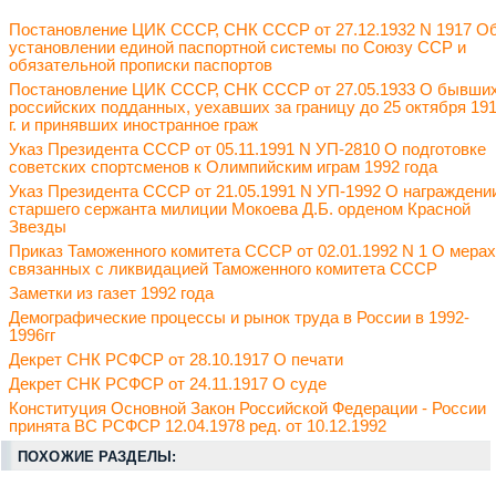
Постановление ЦИК СССР, СНК СССР от 27.12.1932 N 1917 О
установлении единой паспортной системы по Союзу ССР и
обязательной прописки паспортов
Постановление ЦИК СССР, СНК СССР от 27.05.1933 О бывши
российских подданных, уехавших за границу до 25 октября 19
г. и принявших иностранное граж
Указ Президента СССР от 05.11.1991 N УП-2810 О подготовке
советских спортсменов к Олимпийским играм 1992 года
Указ Президента СССР от 21.05.1991 N УП-1992 О награждени
старшего сержанта милиции Мокоева Д.Б. орденом Красной
Звезды
Приказ Таможенного комитета СССР от 02.01.1992 N 1 О мерах
связанных с ликвидацией Таможенного комитета СССР
Заметки из газет 1992 года
Демографические процессы и рынок труда в России в 1992-
1996гг
Декрет СНК РСФСР от 28.10.1917 О печати
Декрет СНК РСФСР от 24.11.1917 О суде
Конституция Основной Закон Российской Федерации - России
принята ВС РСФСР 12.04.1978 ред. от 10.12.1992
ПОХОЖИЕ РАЗДЕЛЫ: