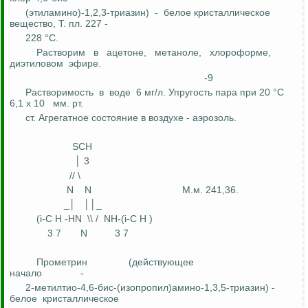
(
этиламино
)-1,2,3-триазин)
-
белое кристаллическое
вещество, Т. пл. 227 -
228 °С.
Растворим
в
ацетоне,
метаноле,
хлороформе,
диэтиловом
эфире.
-9
Растворимость
в
воде
6 мг/л. Упругость пара при 20 °С
6,1 х 10
мм
.
р
т.
ст. Агрегатное состояние в воздухе - аэрозоль.
SCH
│ 3
// \
N
N
М
.
м
. 241
,36
.
_│
││_
(
i-C
H -HN
\\ /
NH-(i-C H )
3 7
N
3 7
Прометрин
(действующее
начало
-
2-метилтио-4,6-би
с-
(изопропил)амино-1,3,5-триазин) -
белое
кристаллическое