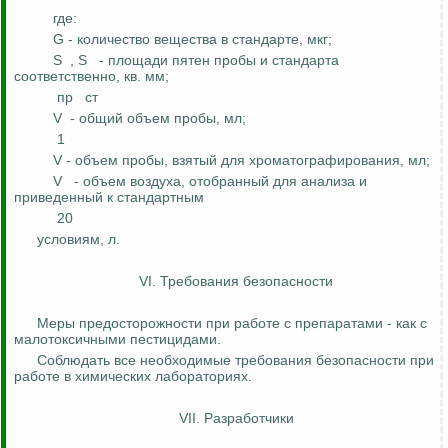
где:
G - количество вещества в стандарте, мкг;
S
, S
- площади пятен пробы и стандарта
соответственно, кв. мм;
пр
ст
V
- общий объем пробы, мл;
1
V - объем пробы, взятый для
хроматографирования
, мл;
V
- объем воздуха, отобранный для анализа и
приведенный к
стандартным
20
условиям,
л
.
VI. Требования безопасности
Меры предосторожности при работе с препаратами - как с
малотоксичными пестицидами.
Соблюдать все необходимые требования безопасности при
работе в химических лабораториях.
VII. Разработчики