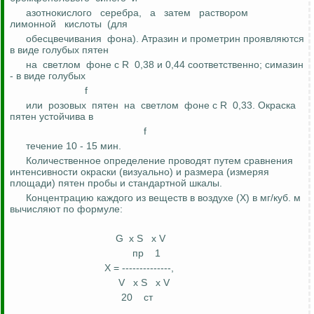
азотнокислого
серебра,
а
затем
раствором
лимонной
кислоты
(для
обесцвечивания
фона).
Атразин
и
прометрин
проявляются
в виде голубых пятен
на
светлом
фоне с R
0,38 и 0,44 соответственно;
симазин
- в виде
голубых
f
или
розовых
пятен
на
светлом
фоне с R
0,33. Окраска
пятен устойчива
в
f
течение 10 - 15 мин.
Количественное определение проводят путем сравнения
интенсивности окраски (визуально) и размера (измеряя
площади) пятен пробы и стандартной шкалы.
Концентрацию каждого из веществ в воздухе (Х) в мг/куб. м
вычисляют по формуле:
G
х S
х V
пр
1
Х = --------------,
V
х S
х V
20
ст