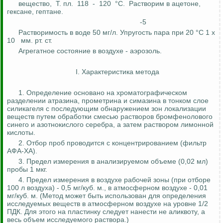
вещество,
Т. пл.
118
-
120
°С.
Растворим в ацетоне,
гексане
, гептане.
-5
Растворимость в воде 50 мг/л. Упругость пара при 20 °С 1 х
10
мм
.
р
т. ст.
Агрегатное состояние в воздухе - аэрозоль.
I. Характеристика метода
1. Определение основано на
хроматографическом
разделении
атразина
,
прометрина
и
симазина
в тонком слое
силикагеля с последующим обнаружением зон локализации
веществ путем обработки смесью растворов
бромфенолового
синего и азотнокислого серебра, а затем раствором лимонной
кислоты.
2. Отбор проб проводится с концентрированием (фильтр
АФА-ХА).
3. Предел измерения в анализируемом объеме (0,02 мл)
пробы 1 мкг.
4.
Предел измерения в воздухе рабочей зоны (при отборе
100 л воздуха) - 0,5 мг/куб. м., в атмосферном воздухе - 0,01
мг/куб. м. (Метод может быть использован для определения
исследуемых веществ в атмосферном воздухе на уровне 1/2
ПДК.
Для этого на пластинку следует нанести не
аликвоту
, а
весь объем исследуемого раствора.)