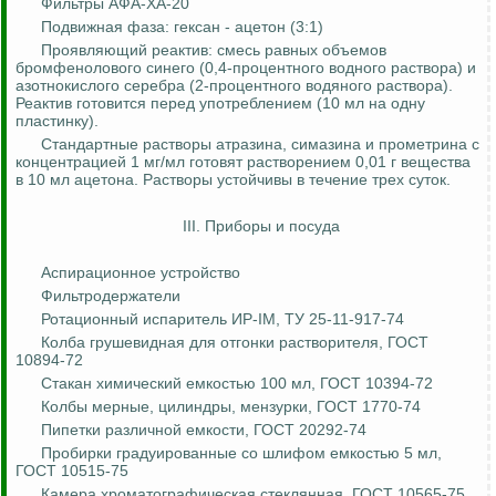
Фильтры АФА-ХА-20
Подвижная фаза:
гексан
- ацетон (3:1)
Проявляющий реактив: смесь равных объемов
бромфенолового
синего (0,4-процентного водного раствора) и
азотнокислого серебра (2-процентного водяного раствора).
Реактив готовится перед употреблением (10 мл на одну
пластинку).
Стандартные растворы
атразина
,
симазина
и
прометрина
с
концентрацией 1 мг/мл готовят растворением 0,01 г вещества
в 10 мл ацетона. Растворы устойчивы в течение трех суток.
III. Приборы и посуда
Аспирационное устройство
Фильтродержатели
Ротационный испаритель ИР-
I
М, ТУ 25-11-917-74
Колба грушевидная для отгонки растворителя, ГОСТ
10894-72
Стакан химический емкостью 100 мл, ГОСТ 10394-72
Колбы мерные, цилиндры, мензурки, ГОСТ 1770-74
Пипетки различной емкости, ГОСТ 20292-74
Пробирки
градуированные со шлифом емкостью 5 мл,
ГОСТ 10515-75
Камера
хроматографическая
стеклянная, ГОСТ 10565-75