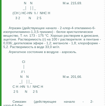
N
N
М.м
. 215,69.
_│
││_
(CH
)
HC-HN
\\ /
NHC H
3 2
N
2 5
Атразин
(действующее начало - 2-хлор-4-этиламино-6-
изопропиламино-1,3,5-триазин) - белое кристаллическое
вещество, Т. пл. 173 - 175 °С. Хорошо растворим в
диоксане
,
ацетоне. Растворимость (г) на 100 г растворителя: в пентане -
0,036;
диэтиловом
эфире - 1,2; метаноле - 1,8; хлороформе -
5,2. Растворимость в воде 33,0 мг/л.
Агрегатное состояние в воздухе - аэрозоль.
Cl
│
// \
N
N
М.м
. 201,66.
_│
││_
C H -HN
\\ /
NHC H
2 5
N
2 5
Симазин
(действующее
начало
-
2-
хлор-4,6-бис