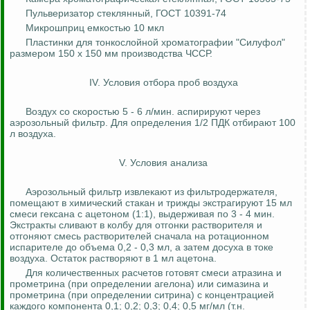
Пульверизатор стеклянный, ГОСТ 10391-74
Микрошприц
емкостью 10
мкл
Пластинки для тонкослойной хроматографии "
Силуфол
"
размером 150 х 150 мм производства ЧССР.
IV. Условия отбора проб воздуха
Воздух со скоростью 5 - 6 л/мин.
аспирируют
через
аэрозольный фильтр. Для определения 1/2 ПДК отбирают 100
л воздуха.
V. Условия анализа
Аэрозольный фильтр извлекают из
фильтродержателя
,
помещают в химический стакан и трижды экстрагируют 15 мл
смеси
гексана
с ацетоном (1:1), выдерживая по 3 - 4 мин.
Экстракты сливают в колбу для отгонки растворителя и
отгоняют смесь растворителей сначала на ротационном
испарителе до объема 0,2 - 0,3 мл, а затем досуха в токе
воздуха.
Остаток растворяют в 1 мл ацетона.
Для количественных расчетов готовят смеси
атразина
и
прометрина
(при определении
агелона
) или
симазина
и
прометрина
(при определении
ситрина
) с концентрацией
каждого компонента 0,1; 0,2; 0,3; 0,4; 0,5 мг/мл (т.н.