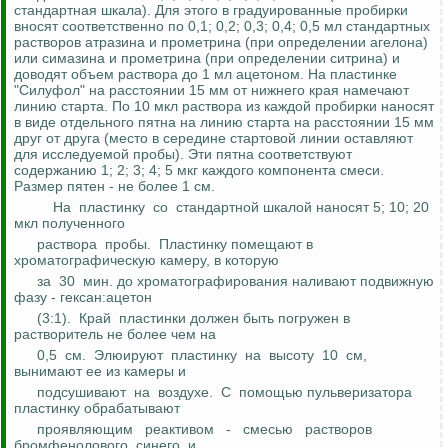
стандартная шкала). Для этого в градуированные пробирки
вносят соответственно по 0,1; 0,2; 0,3; 0,4; 0,5 мл стандартных
растворов
атразина
и
прометрина
(при определении
агелона
)
или
симазина
и
прометрина
(при определении
ситрина
) и
доводят объем раствора до 1 мл ацетоном. На пластинке
"
Силуфол
" на расстоянии 15 мм от нижнего края намечают
линию старта. По 10
мкл
раствора из каждой пробирки наносят
в виде отдельного пятна на линию старта на расстоянии 15 мм
друг от друга (место в середине стартовой линии оставляют
для исследуемой пробы). Эти пятна соответствуют
содержанию 1; 2; 3; 4; 5 мкг каждого компонента смеси.
Размер пятен - не более 1 см.
На
пластинку
со
стандартной шкалой наносят 5; 10; 20
мкл
полученного
раствора
пробы.
Пластинку помещают в
хроматографическую
камеру, в которую
за
30
мин. до
хроматографирования
наливают подвижную
фазу -
гексан
:а
цетон
(3:1).
Край
пластинки должен быть погружен в
растворитель не более чем
на
0,5
см.
Элюируют
пластинку
на
высоту
10
см,
вынимают ее из камеры и
подсушивают
на
воздухе.
С
помощью пульверизатора
пластинку обрабатывают
проявляющим
реактивом
-
смесью
растворов
бромфенолового
синего
и