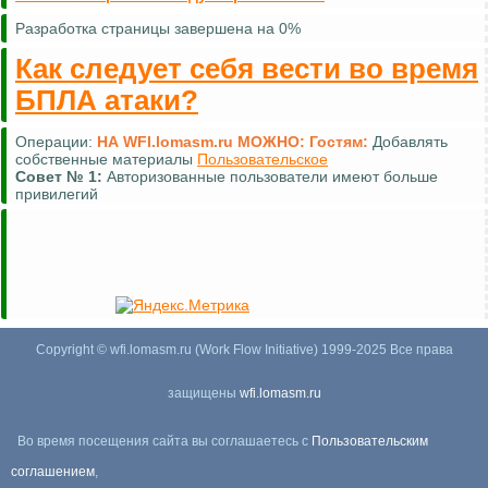
Разработка страницы завершена на 0%
Как следует себя вести во время
БПЛА атаки?
Операции:
НА WFI.lomasm.ru МОЖНО:
Гостям:
Добавлять
собственные материалы
Пользовательское
Совет №
1:
Авторизованные пользователи имеют больше
привилегий
Copyright © wfi.lomasm.ru (Work Flow Initiative) 1999-2025 Все права
защищены
wfi.lomasm.ru
Во время посещения сайта вы соглашаетесь с
Пользовательским
соглашением
,