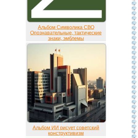
Альбом Символика СВО
Опознавательные, тактические
знаки, эмблемы
Альбом ИИ рисует советский
конструктивизм