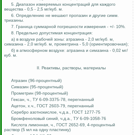
5. Диапазон измеряемых концентраций для каждого
вещества - 0,5 - 2,5 мг/куб. м.
6. Определению не мешают
пропазин
и другие
симм
.
триазины
.
7. Граница суммарной погрешности измерения - +/- 10%.
8. Предельно допустимая концентрация:
а) в воздухе рабочей зоны:
атразина
- 2,0 мг/куб. м,
симазина
- 2,0 мг/куб. м,
прометрина
- 5,0 (
ориентировочная
);
б) в атмосферном воздухе:
атразина
и
симазина
- 0,02 мг/
куб. м.
II. Реактивы, растворы, материалы
Атразин
(96-процентный)
Симазин
(95-процентный)
Прометрин
(98-процентный)
Гексан
, ч., ТУ 6-09-3375-78,
перегнанный
Ацетон,
х.ч
., ГОСТ 2603-79, перегнанный
Серебро азотнокислое,
ч.д.а
., ГОСТ 1277-75
Бромфеноловый
синий
,
ч.д.а
., ТУ 6-09-1058-76
Кислота лимонная, ч., ГОСТ 2652-69, 4-процентный
раствор (5 мл на одну пластинку)