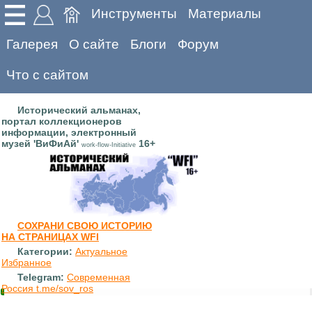
Инструменты
Материалы
Галерея
О сайте
Блоги
Форум
Что с сайтом
Исторический альманах,
портал коллекционеров
информации, электронный
музей 'ВиФиАй'
16+
work-flow-Initiative
СОХРАНИ СВОЮ ИСТОРИЮ
НА СТРАНИЦАХ WFI
Категории:
Актуальное
Избранное
Telegram:
Современная
Россия t.me/sov_ros