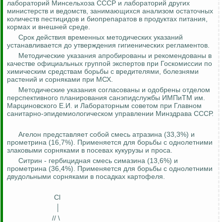
лабораторий Минсельхоза СССР и лабораторий других
министерств и ведомств, занимающихся анализом остаточных
количеств пестицидов и биопрепаратов в продуктах питания,
кормах и внешней среде.
Срок действия временных методических указаний
устанавливается до утверждения гигиенических регламентов.
Методические указания апробированы и рекомендованы в
качестве официальных группой экспертов при Госкомиссии по
химическим средствам борьбы с вредителями, болезнями
растений и сорняками при МСХ.
Методические указания согласованы и одобрены отделом
перспективного планирования
санэпидслужбы
ИМПиТМ
им.
Марциновского
Е.И. и Лабораторным советом при Главном
санитарно-эпидемиологическом управлении Минздрава СССР.
Агелон
представляет собой смесь
атразина
(33,3%) и
прометрина
(16,7%). Применяется для борьбы с однолетними
злаковыми сорняками в посевах кукурузы и проса.
Ситрин
- гербицидная смесь
симазина
(13,6%) и
прометрина
(36,4%). Применяется для борьбы с однолетними
двудольными сорняками в посадках картофеля.
Cl
│
// \