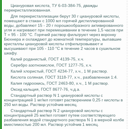
Циануровая кислота, ТУ 6-03-384-75, дважды
перекристаллизованная.
Для перекристаллизации берут 30 г циануровой кислоты,
помещают в стакан с 1000 мл горячей дистиллированной
воды, добавляют 15 - 20 г порошкообразного активированного
угля и нагревают при перемешивании в течение 1,5 часов при
Т
= 95 - 100 °С. Горячий раствор фильтруют через воронку
Бюхнера и охлаждают до комнатной температуры, выпавшие
кристаллы циануровой кислоты отфильтровывают и
высушивают при 105 - 110 °С в течение 2 часов в сушильном
шкафу.
Калий роданистый, ГОСТ 4139-75, х.
ч
.
Серебро азотнокислое, ГОСТ 1277-75, х.
ч
.
Калий хлористый, ГОСТ 4234-77, х.ч., 1 М раствор.
Кислота соляная, ГОСТ 3118-77, х.ч., разбавленная 1:4.
Калия гидроокись, ГОСТ 2463-80, х.ч., 1 М раствор.
Оксид кальция, ГОСТ 8677-76, ч.д.а.
Стандартный раствор N 1 циануровой кислоты с
концентрацией 1 мг/мл готовят растворением 0,25 г кислоты в
250 мл воды. Раствор устойчив месяц.
Стандартный раствор N 2 циануровой кислоты с
концентрацией 25 мкг/мл готовят путем соответствующего
разбавления водой стандартного раствора N 1 в мерной колбе
вместимостью 200 мл. Раствор устойчив 1 месяц.