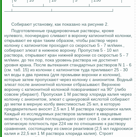
│6
│10
│10
│5
│250
│
└─────────┴──────────────┴─────────────
──┴────────────┴───────────────────┘
Собирают установку, как показано на рисунке 2.
Подготовленные градуировочные растворы, кроме
нулевого, поочередно сливают в воронку катионитной колонки,
открывают ее кран таким образом, чтобы раствор через
колонку с катионитом проходил со скоростью 5 - 7 мл/мин.,
собирают элюат в нижнюю воронку. Пропустив 5 - 10 мл
раствора, открывают кран нижней воронки со скоростью 5 - 7
мл/мин. до тех пор, пока уровень раствора не достигнет
уровня крана. После вытекания стандартных растворов N 1 - 6
(см. таб. 15) из колонки с катионитом туда приливают 25 - 30
мл воды в два приема (для промывки воронки и колонки),
которые затем пропускают через колонку с анионитом.
Водный
элюат после анионитной колонки отбрасывают. Верхнюю
воронку с катионитной колонкой поворачивают на 90° (либо
совсем убирают). Пропуская 1 М раствор хлорида калия через
колонку с анионитом, элюат с циануровой кислотой собирают
до метки в мерную колбу вместимостью 25 мл, в которую
предварительно вносят 2,5 мл 1 М раствора гидроокиси калия.
Каждый из исследуемых растворов заливают в кварцевые
кюветы с толщиной поглощающего свет слоя 1 см и измеряют
оптическую плотность при 224 нм по отношению к раствору
сравнения, состоящему из смеси реактивов (2,5 мл гидроокиси
калия и 22,5 мл 1 М раствора хлорида калия). Строят