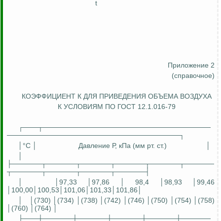
t
Приложение 2
(справочное)
КОЭФФИЦИЕНТ
К
ДЛЯ ПРИВЕДЕНИЯ ОБЪЕМА ВОЗДУХА
К УСЛОВИЯМ ПО ГОСТ 12.1.016-79
┌───┬──────────────────────────────────
───────────────────────────────────┐
│°С │
Давление
Р
, кПа (мм рт. ст.)
│
│
├──────┬──────┬──────┬──────┬──────┬──────
┬──────┬──────┬──────┬──────┤
│
│97,33 │97,86 │ 98,4 │98,93 │99,46
│100,00│100,53│101,06│101,33│101,86│
│
│(730) │(734) │(738) │(742) │(746) │(750) │(754) │(758)
│(760) │(764) │
├───┼──────┼──────┼──────┼──────┼──────