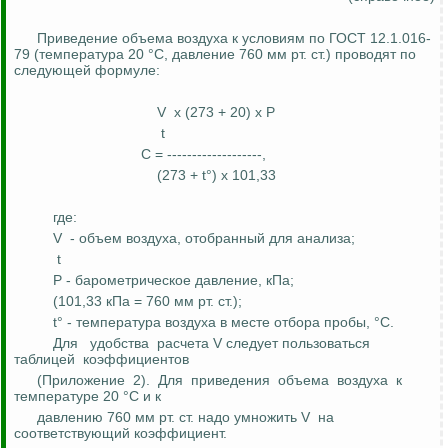
Приведение объема воздуха к условиям по ГОСТ 12.1.016-
79 (температура 20
°С
, давление 760 мм рт. ст.) проводят по
следующей формуле:
V
х (273 + 20) х
Р
t
С = -------------------,
(273 + t°) х 101,33
где:
V
- объем воздуха, отобранный для анализа;
t
Р
- барометрическое давление, кПа;
(101,33 кПа = 760 мм рт. ст.);
t° - температура воздуха в месте отбора пробы, °С.
Для
удобства
расчета V следует пользоваться
таблицей
коэффициентов
(Приложение
2).
Для
приведения
объема
воздуха
к
температуре 20
°С
и к
давлению 760 мм рт. ст. надо умножить V
на
соответствующий коэффициент.