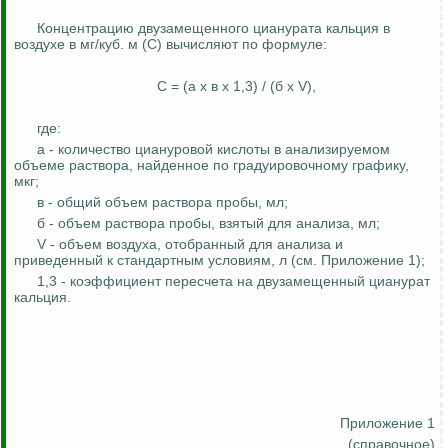
Концентрацию двузамещенного цианурата кальция в
воздухе в мг/куб. м (С) вычисляют по формуле:
С = (а х в х 1,3) / (б х V),
где:
а - количество циануровой кислоты в анализируемом
объеме раствора, найденное по градуировочному графику,
мкг;
в - общий объем раствора пробы, мл;
б
- объем раствора пробы, взятый для анализа, мл;
V - объем воздуха, отобранный для анализа и
приведенный к стандартным условиям,
л
(см. Приложение 1);
1,3 - коэффициент пересчета на двузамещенный цианурат
кальция.
Приложение 1
(справочное)