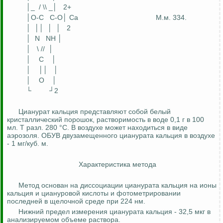
│_
/ \\ _│
2+
│O-C
C-O│ Ca
М.м. 334.
│
││
│
│
2
│
N
NH │
│
\ //
│
│
C
│
│
││
│
│
O
│
└
┘2
Цианурат кальция представляют собой белый
кристаллический порошок, растворимость в воде 0,1 г в 100
мл. Т разл. 280 °С. В воздухе может находиться в виде
аэрозоля. ОБУВ двузамещенного цианурата кальция в воздухе
- 1 мг/куб. м.
Характеристика метода
Метод основан на диссоциации цианурата кальция на ионы
кальция и циануровой кислоты и фотометрировании
последней в щелочной среде при 224 нм.
Нижний предел измерения цианурата кальция - 32,5 мкг в
анализируемом объеме раствора.