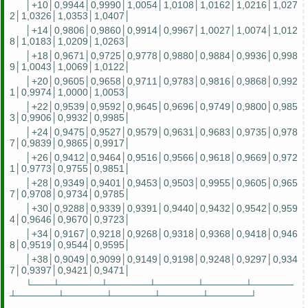
│+10│0,9944│0,9990│1,0054│1,0108│1,0162│1,0216│1,027
2│1,0326│1,0353│1,0407│
│+14│0,9806│0,9860│0,9914│0,9967│1,0027│1,0074│1,012
8│1,0183│1,0209│1,0263│
│+18│0,9671│0,9725│0,9778│0,9880│0,9884│0,9936│0,998
9│1,0043│1,0069│1,0122│
│+20│0,9605│0,9658│0,9711│0,9783│0,9816│0,9868│0,992
1│0,9974│1,0000│1,0053│
│+22│0,9539│0,9592│0,9645│0,9696│0,9749│0,9800│0,985
3│0,9906│0,9932│0,9985│
│+24│0,9475│0,9527│0,9579│0,9631│0,9683│0,9735│0,978
7│0,9839│0,9865│0,9917│
│+26│0,9412│0,9464│0,9516│0,9566│0,9618│0,9669│0,972
1│0,9773│0,9755│0,9851│
│+28│0,9349│0,9401│0,9453│0,9503│0,9955│0,9605│0,965
7│0,9708│0,9734│0,9785│
│+30│0,9288│0,9339│0,9391│0,9440│0,9432│0,9542│0,959
4│0,9646│0,9670│0,9723│
│+34│0,9167│0,9218│0,9268│0,9318│0,9368│0,9418│0,946
8│0,9519│0,9544│0,9595│
│+38│0,9049│0,9099│0,9149│0,9198│0,9248│0,9297│0,934
7│0,9397│0,9421│0,9471│
└───┴──────┴──────┴──────┴──────┴──────
┴──────┴──────┴──────┴──────┴──────┘