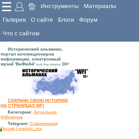
Инструменты
Материалы
Галерея
О сайте
Блоги
Форум
Что с сайтом
Исторический альманах,
портал коллекционеров
информации, электронный
музей 'ВиФиАй'
16+
work-flow-Initiative
СОХРАНИ СВОЮ ИСТОРИЮ
НА СТРАНИЦАХ WFI
Категории:
Актуальное
Избранное
Telegram:
Современная
Россия t.me/sov_ros