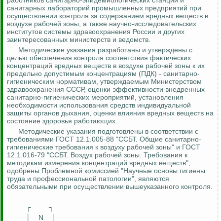
работников санитарно-эпидемиологических станций и
санитарных лабораторий промышленных предприятий при
осуществлении контроля за содержанием вредных веществ в
воздухе рабочей зоны, а также научно-исследовательских
институтов системы здравоохранения России и других
заинтересованных министерств и ведомств.
Методические указания разработаны и утверждены с
целью обеспечения контроля соответствия фактических
концентраций вредных веществ в воздухе рабочей зоны к их
предельно допустимым концентрациям (ПДК) - санитарно-
гигиеническим нормативам, утверждаемым Министерством
здравоохранения СССР, оценки эффективности внедренных
санитарно-гигиенических мероприятий, установления
необходимости использования средств индивидуальной
защиты органов дыхания, оценки влияния вредных веществ на
состояние здоровья работающих.
Методические указания подготовлены в соответствии с
требованиями ГОСТ 12.1.005-88 "ССБТ. Общие санитарно-
гигиенические требования к воздуху рабочей зоны" и ГОСТ
12.1.016-79 "ССБТ. Воздух рабочей зоны. Требования к
методикам измерения концентраций вредных веществ",
одобрены Проблемной комиссией "Научные основы гигиены
труда и профессиональной патологии", являются
обязательными при осуществлении вышеуказанного контроля.
┌
┐
│
N
│