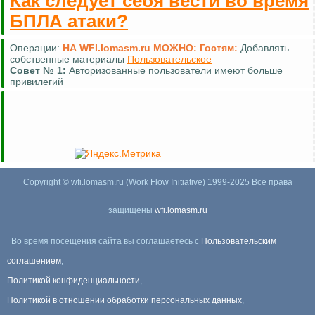
Как следует себя вести во время
БПЛА атаки?
Операции:
НА WFI.lomasm.ru МОЖНО:
Гостям:
Добавлять
собственные материалы
Пользовательское
Совет №
1:
Авторизованные пользователи имеют больше
привилегий
Copyright © wfi.lomasm.ru (Work Flow Initiative) 1999-2025 Все права
защищены
wfi.lomasm.ru
Во время посещения сайта вы соглашаетесь с
Пользовательским
соглашением
,
Политикой конфиденциальности
,
Политикой в отношении обработки персональных данных
,