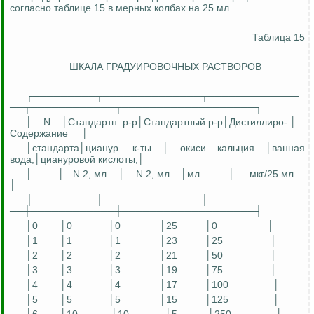
согласно таблице 15 в мерных колбах на 25 мл.
Таблица 15
ШКАЛА ГРАДУИРОВОЧНЫХ РАСТВОРОВ
┌─────────┬──────────────┬─────────────
──┬────────────┬───────────────────┐
│
N
│Стандартн. р-р│Стандартный р-р│Дистиллир
о-
│
Содержание
│
│стандарта│цианур. к-ты │ окиси кальция │ванная
вода,│циануровой кислоты,│
│
│
N 2, мл
│
N 2, мл
│
мл
│
мкг/25 мл
│
├─────────┼──────────────┼─────────────
──┼────────────┼───────────────────┤
│0
│0
│0
│25
│0
│
│1
│1
│1
│23
│25
│
│2
│2
│2
│21
│50
│
│3
│3
│3
│19
│75
│
│4
│4
│4
│17
│100
│
│5
│5
│5
│15
│125
│