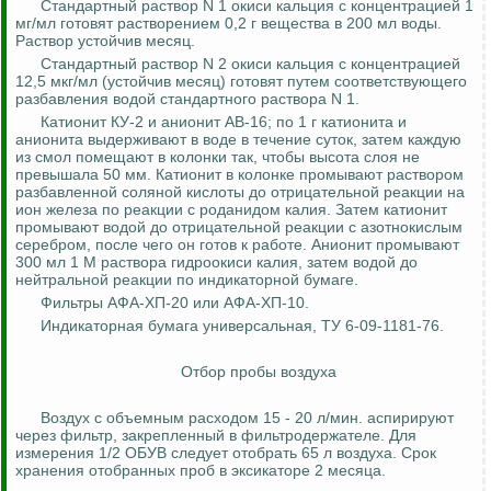
Стандартный раствор N 1 окиси кальция с концентрацией 1
мг/мл готовят растворением 0,2 г вещества в 200 мл воды.
Раствор устойчив месяц.
Стандартный раствор N 2 окиси кальция с концентрацией
12,5 мкг/мл (устойчив месяц) готовят путем соответствующего
разбавления водой стандартного раствора N 1.
Катионит КУ-2 и анионит АВ-16; по 1 г катионита и
анионита выдерживают в воде в течение суток, затем каждую
из смол помещают в колонки так, чтобы высота слоя не
превышала 50 мм. Катионит в колонке промывают раствором
разбавленной соляной кислоты до отрицательной реакции на
ион железа по реакции с роданидом калия. Затем катионит
промывают водой до отрицательной реакции с азотнокислым
серебром, после чего он готов к работе. Анионит промывают
300 мл 1 М раствора гидроокиси калия, затем водой до
нейтральной реакции по индикаторной бумаге.
Фильтры АФА-ХП-20 или АФА-ХП-10.
Индикаторная бумага универсальная, ТУ 6-09-1181-76.
Отбор пробы воздуха
Воздух с объемным расходом 15 - 20 л/мин. аспирируют
через фильтр, закрепленный в фильтродержателе. Для
измерения 1/2
ОБУВ
следует отобрать 65 л воздуха. Срок
хранения отобранных проб в эксикаторе 2 месяца.