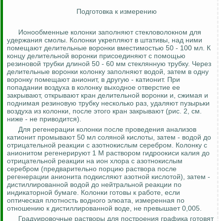
Подготовка к измерению
Ионообменные колонки заполняют стекловолокном для
удержания смолы. Колонки укрепляют в штативы, над ними
помещают делительные воронки вместимостью 50 - 100 мл. К
концу делительной воронки присоединяют с помощью
резиновой трубки длиной 50 - 60 мм стеклянную трубку. Через
делительные воронки колонку заполняют водой, затем в одну
воронку помещают анионит, в другую - катионит. При
попадании воздуха в колонку выходное отверстие ее
закрывают, открывают кран делительной воронки и, сжимая и
поднимая резиновую трубку несколько раз, удаляют пузырьки
воздуха из колонки, после этого кран закрывают (рис. 2, см.
ниже - не приводится).
Для регенерации колонки после проведения анализов
катионит промывают 50 мл соляной кислоты, затем - водой до
отрицательной реакции с азотнокислым серебром. Колонку с
анионитом регенерируют 1 М раствором гидроокиси калия до
отрицательной реакции на ион хлора с азотнокислым
серебром (предварительно порцию раствора после
регенерации анионита подкисляют азотной кислотой), затем -
дистиллированной водой до нейтральной реакции по
индикаторной бумаге. Колонки готовы к работе, если
оптическая плотность
водного
элюата, измеренная по
отношению к дистиллированной воде, не превышает 0,005.
Градуировочные растворы для построения графика готовят