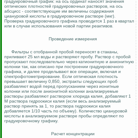
градуировочный график: на ось ординат наносят значения
оптических плотностей градуировочных растворов, на ось
абсцисс - соответствующие им величины содержания
циануровой кислоты в градуировочном растворе (мкг).
Проверка градуировочного графика проводится 1 раз в квартал
или в случае использования новой партии реактивов.
Проведение измерения
Фильтры с отобранной пробой переносят в стаканы,
приливают 25 мл воды и растворяют пробу. Раствор с пробой
пропускают последовательно через катионитную и анионитную
колонки так, как описано при построении градуировочного
графика, и далее проделывают все операции, включая и
спектрофотометрирование. Если оптическая плотность
превышает величину 0,850, экстракты следующих проб
разбавляют водой перед пропусканием через ионитные
колонки или после анионитной колонки анализируемые
растворы разбавляют раствором хлорида калия, добавляют 1
М раствора гидроокиси калия (если весь анализируемый
раствор принять за 1, то раствора гидроокиси калия
добавляется 1/10 часть по объему). Количество циануровой
кислоты в анализируемом растворе пробы определяют по
градуировочному графику.
Расчет концентрации