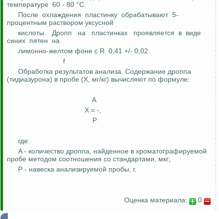
температуре
60 - 80 °C.
После
охлаждения
пластинку
обрабатывают
5-
процентным раствором
уксусной
кислоты.
Дропп
на
пластинках
проявляется
в
виде
синих
пятен
на
лимонно-желтом
фоне
с R
0,41 +/- 0,02.
f
Обработка результатов анализа. Содержание
дроппа
(
тидиазурона
) в пробе (X, мг/кг) вычисляют по формуле:
A
X = -,
P
где:
A - количество
дроппа
, найденное в
хроматографируемой
пробе методом соотношения со стандартами, мкг;
P - навеска анализируемой пробы,
г
.
Оценка материала:
0