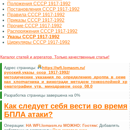
Положения СССР 1917-1992
Постановления СССР 1917-1992
Правила СССР 1917-1992
Приказы СССР 1917-1992
Прочие СССР 1917-1992
Распоряжения СССР 1917-1992
Указы СССР 1917-1992
Циркуляры СССР 1917-1992
Каталог статей и агрегатор. Только качественные статьи!
Адрес страницы:
https://wfi.lomasm.ru/
русский.указы_ссср_1917-1992/
методические_указания_по_определению_дроппа_в_семе
нах_хлопчатника_и_винограде_методом_тонкослойной_хр
оматографии_утв._минздравом_ссср_08.0
Разработка страницы завершена на 0%
Как следует себя вести во время
БПЛА атаки?
Операции:
НА WFI.lomasm.ru МОЖНО:
Гостям:
Добавлять