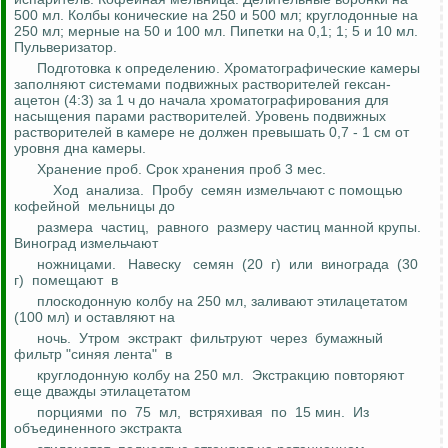
500 мл. Колбы конические на 250 и 500 мл; круглодонные на
250 мл; мерные на 50 и 100 мл. Пипетки на 0,1; 1; 5 и 10 мл.
Пульверизатор.
Подготовка к определению.
Хроматографические
камеры
заполняют системами подвижных растворителей
гексан
-
ацетон (4:3) за 1 ч до начала
хроматографирования
для
насыщения парами растворителей. Уровень подвижных
растворителей в камере не должен превышать 0,7 - 1 см от
уровня дна камеры.
Хранение проб. Срок хранения проб 3 мес.
Ход
анализа.
Пробу
семян измельчают с помощью
кофейной
мельницы
до
размера
частиц,
равного
размеру частиц манной крупы.
Виноград измельчают
ножницами.
Навеску
семян
(20
г)
или
винограда
(30
г)
помещают
в
плоскодонную колбу на 250 мл, заливают этилацетатом
(100 мл) и оставляют
на
ночь.
Утром
экстракт
фильтруют
через
бумажный
фильтр "синяя лента"
в
круглодонную колбу на 250 мл.
Экстракцию повторяют
еще дважды этилацетатом
порциями
по
75
мл,
встряхивая
по
15 мин.
Из
объединенного экстракта