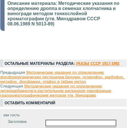
Описание материала:
Методические указания по
определению дроппа в семенах хлопчатника и
винограде методом тонкослойной
хроматографии (утв. Минздравом СССР
08.06.1989 N 5013-89)
ОСТАЛЬНЫЕ МАТЕРИАЛЫ РАЗДЕЛА:
УКАЗЫ СССР 1917-1992
Предыдущая
Методические указания по определению
фосфорорганических пестицидов базудин. гетерофос. карбофос.
метафос. фосфамид. этафос в табаке метод
Следующая
Методические указания по определению
дитиокарбаматов в растительном материале парофазным
газохроматографическим методом утв. Минздраво
ОСТАВИТЬ КОММЕНТАРИЙ
как гость
Заголовок