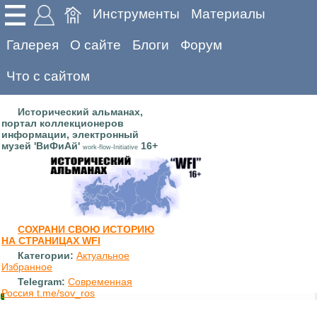
Инструменты
Материалы
Галерея
О сайте
Блоги
Форум
Что с сайтом
Исторический альманах,
портал коллекционеров
информации, электронный
музей 'ВиФиАй'
16+
work-flow-Initiative
СОХРАНИ СВОЮ ИСТОРИЮ
НА СТРАНИЦАХ WFI
Категории:
Актуальное
Избранное
Telegram:
Современная
Россия t.me/sov_ros