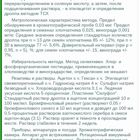
перераспределением в соляную кислоту, а затем, после
подщелачивания раствора, - в этилацетат и определении
дроппа
методом ТСХ.
Метрологическая характеристика метода. Предел
обнаружения в
хроматографической
пробе 0,03 мкг. Предел
определения в семенах хлопчатника 0,025, винограде 0,001
мг/кг. Среднее значение определения стандартных количеств
дроппа
при n = 13 для семян хлопчатника 85 +/- 12%; при n =
30 в винограде 77 +/- 5,6%. Доверительный интервал (при p =
0,95, n = 5), %: для семян хлопчатника +/- 15, винограда +/-
7%.
Избирательность метода. Метод
селективен
. Хлор- и
фосфорорганические пестициды, применяющиеся в
хлопководстве и виноградарстве, определению не мешают.
Реактивы и растворы. Ацетон
х.ч
.
Гексан
х.ч
. Этилацетат
свежеперегнанный
х.ч
. Гидроксид натрия 4 н. Сульфат натрия
безводный
х.ч
.
Хлороводородная
кислота 0,1 н. Ледяная
уксусная кислота 5-процентная. Пластинки "
Силуфол
".
Стандартный раствор
дроппа
в ацетоне концентрацией 10 и
100 мкг/мл.
Бромфеноловый
реагент (растворяют 0,05 г
бромфенолового
синего в 10 мл ацетона и доводят до 100 мл
0,5-процентным раствором азотнокислого серебра в смеси
ацетон-вода (3:1).
Раствор хранят в темноте в прохладном
месте. Раствор стабилен в течение 2 недель.
Приборы, аппаратура и посуда.
Хроматографическая
камера. Аппарат для встряхивания. Ротационный вакуумный
испаритель. Кофейная мельница. Делительные воронки на