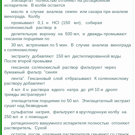
этилацетат
полностью отгоняют на ротационном
испарителе.
В колбе остается
масло
в
случае
анализа
семян
или сахара при анализе
винограда.
Колбу
промывают
0,1
н
HCl
(150
мл),
собирая
солянокислый
раствор
в
делительную
воронку
на
500 мл,
и
дважды промывают
гексаном
порциями
по
30 мл,
встряхивая по 5 мин.
В
случае
анализа
винограда
к
солянокислому
экстракту
добавляют
150 мл
дистиллированной воды.
После второй промывки
гексаном
солянокислый
раствор
фильтруют
через
бумажный
фильтр
"
синяя
лента".
Гексановый
слой
отбрасывают.
К солянокислому
раствору добавляют
4 мл
4 н
раствора
едкого
натра
до
pH
10 и
дропп
трижды экстрагируют
этилацетатом порциями по 50 мл.
Этилацетатный
экстракт
сушат над
безводным
сульфатом
натрия,
фильтруют в круглодонную колбу
на
250 мл
и
с помощью
ротационного вакуумного испарителя полностью
отгоняют
растворитель.
Сухой
остаток
после
удаления растворителя смывают со стенок