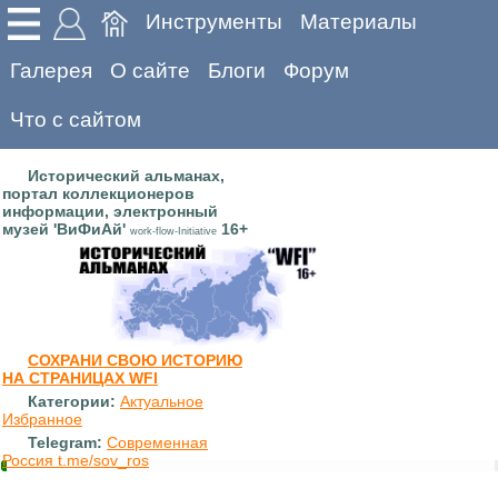
Инструменты
Материалы
Галерея
О сайте
Блоги
Форум
Что с сайтом
Исторический альманах,
портал коллекционеров
информации, электронный
музей 'ВиФиАй'
16+
work-flow-Initiative
СОХРАНИ СВОЮ ИСТОРИЮ
НА СТРАНИЦАХ WFI
Категории:
Актуальное
Избранное
Telegram:
Современная
Россия t.me/sov_ros