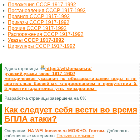
Положения СССР 1917-1992
Постановления СССР 1917-1992
Правила СССР 1917-1992
Приказы СССР 1917-1992
Прочие СССР 1917-1992
Распоряжения СССР 1917-1992
Указы СССР 1917-1992
Циркуляры СССР 1917-1992
Адрес страницы:
https://wfi.lomasm.ru/
русский.указы_ссср_1917-1992/
методические_указания_по_обеззараживанию_воды_в_пл
авательных_бассейнах_хлорированием_в_присутствии_5.
5-диметилгидантоина_утв._минздравом_
Разработка страницы завершена на 0%
Как следует себя вести во время
БПЛА атаки?
Операции:
НА WFI.lomasm.ru МОЖНО:
Гостям:
Добавлять
собственные материалы
Пользовательское