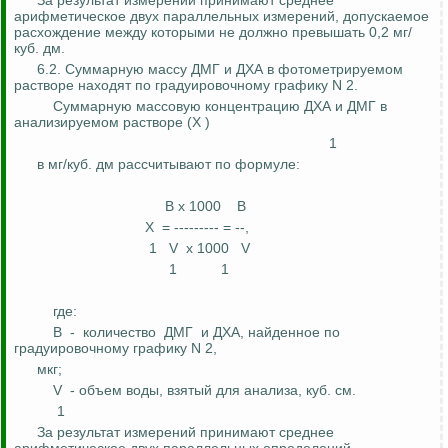
За результат измерений принимают среднее
арифметическое двух параллельных измерений, допускаемое
расхождение между которыми не должно превышать 0,2 мг/
куб.
дм
.
6.2. Суммарную массу ДМГ и ДХА в
фотометрируемом
растворе находят по
градуировочному
графику N 2.
Суммарную массовую концентрацию ДХА и ДМГ в
анализируемом растворе (X
)
1
в мг/куб.
дм
рассчитывают по формуле:
B x 1000
B
X
= --------- = --,
1
V
x 1000
V
1
1
где:
B
-
количество
ДМГ
и ДХА, найденное по
градуировочному
графику N 2,
мкг;
V
- объем воды, взятый для анализа, куб. см.
1
За результат измерений принимают среднее