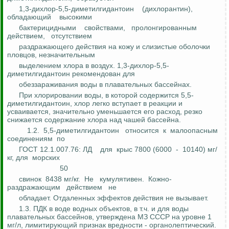
1,3-дихлор-5,5-диметилгидантоин
(
дихлорантин
),
обладающий
высокими
бактерицидными
свойствами,
пролонгированным
действием,
отсутствием
раздражающего действия на кожу и слизистые оболочки
пловцов,
незначительным
выделением хлора в воздух. 1,3-дихлор-5,5-
диметилгидантоин рекомендован
для
обеззараживания воды в плавательных бассейнах.
При хлорировании воды, в которой содержится 5,5-
диметилгидантоин, хлор легко вступает в реакции и
усваивается, значительно уменьшается его расход, резко
снижается содержание хлора над чашей бассейна.
1.2.
5,5-диметилгидантоин
относится
к
малоопасным
соединениям
по
ГОСТ 12.1.007.76: ЛД
для
крыс 7800 (6000
-
10140) мг/
кг,
для
морских
50
свинок
8438 мг/кг.
Не
кумулятивен
.
Кожно-
раздражающим
действием
не
обладает. Отдаленных эффектов действия не вызывает.
1.3. ПДК в воде водных объектов, в
т.ч
. и для воды
плавательных бассейнов,
утверждена
МЗ СССР на уровне 1
мг/л, лимитирующий признак вредности - органолептический.