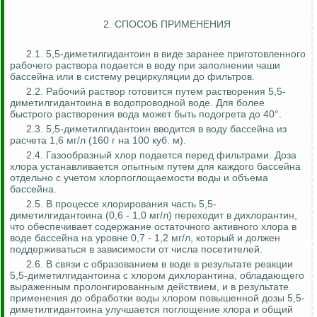
2. СПОСОБ ПРИМЕНЕНИЯ
2.1. 5,5-диметилгидантоин в виде заранее приготовленного
рабочего раствора подается в воду при заполнении чаши
бассейна или в систему рециркуляции до фильтров.
2.2. Рабочий раствор готовится путем растворения 5,5-
диметилгидантоина в водопроводной воде. Для более
быстрого растворения вода может быть подогрета до 40°.
2.3. 5,5-диметилгидантоин вводится в воду бассейна из
расчета 1,6 мг/л (160 г на 100 куб. м).
2.4. Газообразный хлор подается перед фильтрами. Доза
хлора устанавливается опытным путем для каждого бассейна
отдельно с учетом
хлорпоглощаемости
воды и объема
бассейна.
2.5. В процессе хлорирования часть 5,5-
диметилгидантоина (0,6 - 1,0 мг/л) переходит в
дихлорантин
,
что обеспечивает содержание остаточного активного хлора в
воде бассейна на уровне 0,7 - 1,2 мг/л, который и должен
поддерживаться в зависимости от числа посетителей.
2.6. В связи с образованием в воде в результате реакции
5,5-диметилгидантоина с хлором
дихлорантина
, обладающего
выраженным пролонгированным действием, и в результате
применения до обработки воды хлором повышенной дозы 5,5-
диметилгидантоина улучшается поглощение
хлора
и общий