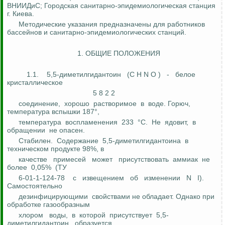
ВНИИДиС
; Городская санитарно-эпидемиологическая станция
г. Киева.
Методические указания предназначены для работников
бассейнов и санитарно-эпидемиологических станций.
1. ОБЩИЕ ПОЛОЖЕНИЯ
1.1.
5,5-диметилгидантоин
(C H N O
)
-
белое
кристаллическое
5 8 2 2
соединение,
хорошо
растворимое
в
воде.
Горюч
,
температура вспышки 187°,
температура
воспламенения
233
°C.
Не
ядовит
,
в
обращении
не опасен.
Стабилен.
Содержание
5,5-диметилгидантоина
в
техническом продукте 98%,
в
качестве
примесей
может
присутствовать
аммиак
не
более
0,05%
(ТУ
6-01-1-124-78
с
извещением
об
изменении
N
I).
Самостоятельно
дезинфицирующими
свойствами не обладает. Однако при
обработке
газообразным
хлором
воды,
в
которой
присутствует
5,5-
диметилгидантоин,
образуется