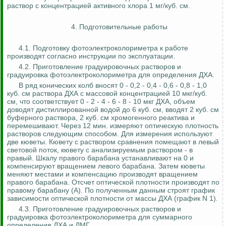
раствор с концентрацией активного хлора 1 мг/куб. см.
4. Подготовительные работы
4.1. Подготовку
фотоэлектроколориметра
к работе
производят согласно инструкции по эксплуатации.
4.2. Приготовление
градуировочных
растворов и
градуировка
фотоэлектроколориметра
для определения ДХА.
В ряд конических колб вносят 0 - 0,2 - 0,4 - 0,6 - 0,8 - 1,0
куб. см раствора ДХА с массовой концентрацией 10 мкг/куб.
см, что соответствует 0 - 2 - 4 - 6 - 8 - 10 мкг ДХА, объем
доводят дистиллированной водой до 6 куб. см, вводят 2 куб. см
буферного раствора, 2 куб. см хромогенного реактива и
перемешивают.
Через 12 мин. измеряют оптическую плотность
растворов следующим способом. Для измерения используют
две кюветы. Кювету с раствором сравнения помещают в левый
световой поток, кювету с анализируемым раствором -
в
правый. Шкалу правого барабана устанавливают на 0 и
компенсируют вращением левого барабана. Затем кюветы
меняют местами и компенсацию производят вращением
правого барабана. Отсчет оптической плотности производят по
правому барабану (A). По полученным данным строят график
зависимости оптической плотности от массы ДХА (график N 1).
4.3. Приготовление
градуировочных
растворов и
градуировка
фотоэлектроколориметра
для суммарного
определения ДХА и ДМГ.