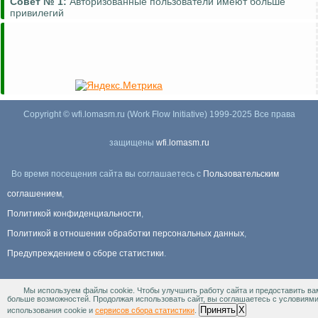
Совет №
1:
Авторизованные пользователи имеют больше
привилегий
Copyright © wfi.lomasm.ru (Work Flow Initiative) 1999-2025 Все права
защищены
wfi.lomasm.ru
Во время посещения сайта вы соглашаетесь с
Пользовательским
соглашением
,
Политикой конфиденциальности
,
Политикой в отношении обработки персональных данных
,
Предупреждением о сборе статистики
.
Мы используем файлы cookie. Чтобы улучшить работу сайта и предоставить ва
Информация Для правообладателей
.
больше возможностей. Продолжая использовать сайт, вы соглашаетесь с условиям
Принять
X
использования cookie и
сервисов сбора статистики
.