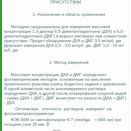
ПРИСУТСТВИИ
1. Назначение и область применения
Методика предназначена для измерения массовой
концентрации 1,3-дихлор-5,5-диметилгидантоина (ДХА) и 5,5-
диметилгидантоина (ДМГ) в водных растворах при совместном
присутствии. Предел обнаружения ДХА и ДМГ 0,5 мг/куб.
дм
.
Диапазон измерения ДХА 0,5 - 3,0 мг/куб.
дм
, ДМГ 1,0 - 10 мг/
куб.
дм
.
2. Метод измерений
Массовую концентрацию ДХА и ДМГ определяют
фотометрическим методом, основанным на окислении
хромогенного реактива (смесь йодистого кадмия с крахмалом).
В одной аликвотной части анализируемого раствора
определяют ДХА, в другой после хлорирования хлорной водой
- сумму (ДХА + ДМГ). ДМГ вычисляют по разности (ДХА + ДМГ)
- ДХА.
Оптическую
плотность
растворов
измеряют
на
фотоэлектроколориметре
ФЭК-56М со светофильтром N 7 (лямбда
= 584
нм
) при
толщине слоя 20 мм. В
max