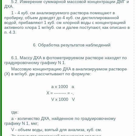
5.2. Измерение суммарной массовой концентрации ДМГ и
ДХА.
1 - 4 куб. см анализируемого раствора помещают в
пробирку, объем доводят до 4 куб. см дистиллированной
водой, прибавляют 1 куб. см хлорной воды с концентрацией
активного хлора 1 мг/куб. см и далее поступают, как описано в
п. 4.3.
6. Обработка результатов наблюдений
6.1. Массу ДХА в
фотометрируемом
растворе находят по
градуировочному
графику N 1.
Массовую концентрацию ДХА в анализируемом растворе
(X) в мг/куб.
дм
рассчитывают по формуле:
a x 1000
a
X = -------- = -,
V x 1000
V
где:
a - количество ДХА, найденное по
градуировочному
графику N 1, мкг;
V - объем воды, взятый для анализа, куб. см.