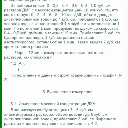
В пробирки вносят 0 - 0,2 - 0,4 - 0,6 - 0,8 - 1,0 куб. см
раствора ДМГ с массовой концентрацией 10 мкг/куб. см, что
соответствует 0 - 2 - 4 - 6 - 8 - 10 мкг ДМГ, объем доводят
дистиллированной водой до 4 куб. см, прибавляют 1 куб. см
хлорной воды с концентрацией 1 мг/куб. см и оставляют на 1
мин. По истечении 1 мин. продувают
воздухом со скоростью
0,4 - 0,5 куб.
дм
/мин. в течение 15 мин. Прибавляют 2 куб. см
буферного раствора, 1 куб. см раствора натрия
азотистокислого
, оставляют на 1 мин., затем вводят 2 куб. см
хромогенного реактива.
Через
12 мин. измеряют оптическую плотность
раствора, как описано в п.
4.2 (A
)
.
1
По полученным данным строят
градуировочный
график (N
2).
5. Выполнение измерений
5.1. Измерение массовой концентрации ДХА.
В коническую колбу помещают 3 - 6 куб. см
анализируемого раствора, объем доводят до 6 куб. см
дистиллированной водой, прибавляют 2 куб. см буферного
раствора и далее поступают, как описано в п. 4.2.