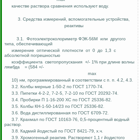
качестве
раствора сравнения используют воду.
3. Средства измерений, вспомогательные устройства,
реактивы
3.1.
Фотоэлектроколориметр
ФЭК-56М
или
другого
типа,
обеспечивающий
измерение
оптической
плотности
от
0
до
1,3
с
абсолютной погрешностью
коэффициента
светопропускания
+/- 1% при длине волны
лямбда
= (584 +/-
max
10)
нм
, программированный в соответствии с п. п. 4.2, 4.3.
3.2. Колбы мерные 1-50-2 по ГОСТ 1770-74.
3.3. Пипетки 4-2-2, 7-2-5, 7-2-10 по ГОСТ 20292-74.
3.4. Пробирки
П
1-16-200 ХС по ГОСТ 25336-82.
3.5. Колбы КН-1-50-14/23 по ГОСТ 25336-82.
3.6.
Вода
дистиллированная по ГОСТ 6709-72.
3.7. Крахмал по ГОСТ 10163-76, 0,5-процентный водный
раствор.
3.8. Кадмий йодистый по ГОСТ 8421-79,
х.
ч
.
3.9. Хромогенный реактив. Растворяют 1,1 г йодистого