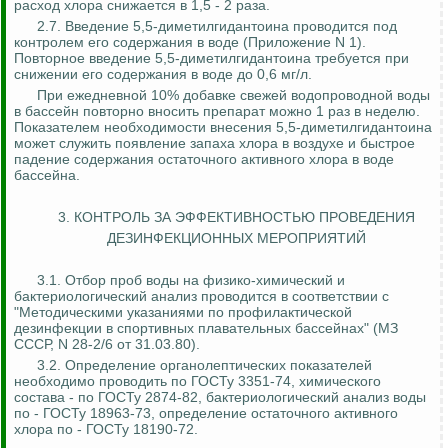
расход хлора снижается в 1,5 - 2 раза.
2.7. Введение 5,5-диметилгидантоина проводится под
контролем его содержания в воде (Приложение N 1).
Повторное введение 5,5-диметилгидантоина требуется при
снижении его содержания в воде до 0,6 мг/л.
При ежедневной 10% добавке свежей водопроводной воды
в бассейн повторно вносить препарат можно 1 раз в неделю.
Показателем необходимости внесения 5,5-диметилгидантоина
может служить появление запаха хлора в воздухе и быстрое
падение содержания остаточного активного хлора в воде
бассейна.
3.
КОНТРОЛЬ ЗА
ЭФФЕКТИВНОСТЬЮ ПРОВЕДЕНИЯ
ДЕЗИНФЕКЦИОННЫХ МЕРОПРИЯТИЙ
3.1. Отбор проб воды на физико-химический и
бактериологический анализ проводится в соответствии с
"Методическими указаниями по профилактической
дезинфекции в спортивных плавательных бассейнах" (МЗ
СССР, N 28-2/6 от 31.03.80).
3.2. Определение органолептических показателей
необходимо проводить по ГОСТу 3351-74, химического
состава - по ГОСТу 2874-82, бактериологический анализ воды
по - ГОСТу 18963-73, определение остаточного активного
хлора по - ГОСТу 18190-72.