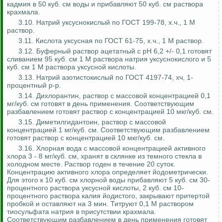
кадмия в 50 куб. см воды и прибавляют 50 куб. см раствора
крахмала.
3.10. Натрий уксуснокислый по ГОСТ 199-78,
х.ч
., 1 М
раствор.
3.11. Кислота уксусная по ГОСТ 61-75,
х.ч
., 1 М раствор.
3.12. Буферный раствор ацетатный с
pH
6,2 +/- 0,1 готовят
сливанием 95 куб. см 1 М раствора натрия уксуснокислого и 5
куб. см 1 М раствора уксусной кислоты.
3.13. Натрий
азотистокислый
по ГОСТ 4197-74,
хч
, 1-
процентный р-р.
3.14.
Дихлорантин
, раствор с массовой концентрацией 0,1
мг/куб. см готовят в день применения. Соответствующим
разбавлением готовят раствор с концентрацией 10 мкг/куб. см.
3.15.
Диметилгидантоин
, раствор с массовой
концентрацией 1 мг/куб. см. Соответствующим разбавлением
готовят раствор с концентрацией 10 мкг/куб. см.
3.16. Хлорная вода с массовой концентрацией активного
хлора 3 - 8 мг/куб. см, хранят в склянке из темного стекла в
холодном месте. Раствор годен в течение 20 суток.
Концентрацию активного хлора определяет
йодометрически
.
Для этого к 10 куб. см хлорной воды прибавляют 5 куб. см 30-
процентного раствора уксусной кислоты, 2 куб. см 10-
процентного раствора калия йодистого, закрывают притертой
пробкой и оставляют на 3 мин. Титруют 0,1 М раствором
тиосульфата натрия в присутствии крахмала.
Соответствующим разбавлением в день применения готовят