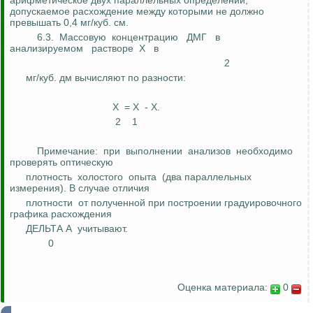
арифметическое двух параллельных определений,
допускаемое расхождение между которыми не должно
превышать 0,4 мг/куб. см.
6.3.
Массовую
концентрацию
ДМГ
в
анализируемом
растворе
X
в
2
мг/куб.
дм
вычисляют по разности:
X
= X
- X.
2
1
Примечание:
при
выполнении
анализов
необходимо
проверять
оптическую
плотность
холостого
опыта
(два параллельных
измерения). В случае отличия
плотности
от полученной при построении
градуировочного
графика расхождения
ДЕЛЬТА A
учитывают.
0
Оценка материала:
0