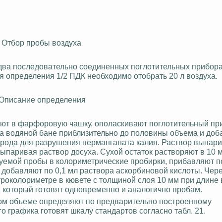
I. Отбор пробы воздуха
з два последовательно соединенных поглотительных прибора
я определения 1/2 ПДК необходимо отобрать 20 л воздуха.
 Описание определения
вают в фарфоровую чашку, ополаскивают поглотительный пр
на водяной бане приблизительно до половины объема и до
орода для разрушения перманганата калия. Раствор выпари
ыпаривая раствор досуха. Сухой остаток растворяют в 10 
уемой пробы в колориметрические пробирки, прибавляют по
 добавляют по 0,1 мл раствора аскорбиновой кислоты. Через
троколориметре
в кювете с толщиной слоя 10 мм при длине 
 который готовят одновременно и аналогично пробам.
м объеме определяют по предварительно построенному
 графика готовят шкалу стандартов согласно табл. 21.