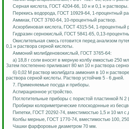
Серная кислота, ГОСТ 4204-66, 10 н и 0,1 н растворы.
Перекись водорода, ГОСТ 10929-64, 1-процентный ра
Аммиак, ГОСТ 3760-64, 10-процентный раствор.
Аскорбиновая кислота, ГОСТ 4315-54, 1-процентный 
Гидразин сернокислый, ГОСТ 5841-65, 0,13-процентный
Окислительная смесь готовится перед анализом путе
0,1 н раствора серной кислоты.
Аммоний
молибденовокислый
, ГОСТ 3765-64:
а) 18,8 г соли вносят в мерную колбу емкостью 250 
Затем постепенно приливают 80 мл 10 н раствора серно
б) 0,02 М раствор
молибдата
аммония в 10 н растворе
раствора серной кислоты. Раствор устойчив 5 - 6 дней.
7. Применяемые посуда и приборы.
Аспирационное устройство.
Поглотительные приборы с пористой пластинкой N 2 (см
Пробирки колориметрические плоскодонные из бесцве
Пипетки, ГОСТ 20292-74, вместимостью 1,5 и 10 мл с д
Колбы мерные, ГОСТ 1770-74, вместимостью 100, 250
Чашки фарфоровые диаметром 70 мм.