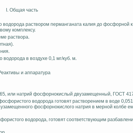
I. Общая часть
о водорода раствором перманганата калия до фосфорной к
вому
комплексу.
еме раствора.
етная
).
ния.
водорода в воздухе 0,1 мг/куб. м.
. Реактивы и аппаратура
-65, или натрий фосфорнокислый
двузамещенный
, ГОСТ 41
фосфористого водорода готовят растворением в воде 0,051
вузамещенного
фосфорнокислого натрия в мерной колбе ем
фористого водорода, готовят соответствующим разбавлени
ор.