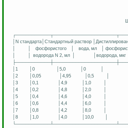
┌───────────┬────────────────────┬──
│N
стандарта│Стандартный
раствор │
Дистиллирова
│
│
фосфористого
│
вода, мл
│ фосфорис
│
│
водорода N 2, мл
│
│водорода, мкг 
├───────────┼────────────────────┼──
│1
│0
│5,0
│0
│
│2
│0,05
│4,95
│0,5
│
│3
│0,1
│4,9
│1,0
│
│4
│0,2
│4,8
│2,0
│
│5
│0,4
│4,6
│4,0
│
│6
│0,6
│4,4
│6,0
│
│7
│0,8
│4,2
│8,0
│
│8
│1,0
│4,0
│10,0
│
└───────────┴────────────────────┴──