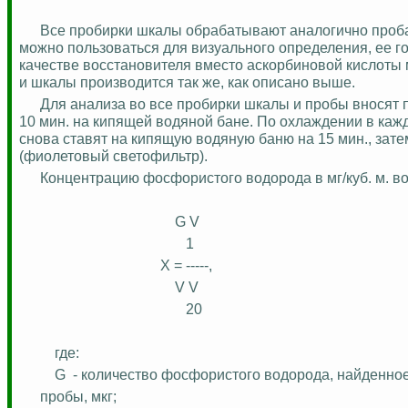
Все пробирки шкалы обрабатывают аналогично пробам
можно пользоваться для визуального определения, ее г
качестве восстановителя вместо аскорбиновой кислоты 
и шкалы производится так же, как описано выше.
Для анализа во все пробирки шкалы и пробы вносят 
10 мин. на кипящей водяной бане. По
охлаждении
в кажд
снова ставят на кипящую водяную баню на 15 мин., зат
(фиолетовый светофильтр).
Концентрацию фосфористого водорода в мг/куб. м. в
G V
1
Х = -----,
V
V
20
где:
G
- количество фосфористого водорода, найденно
пробы, мкг;