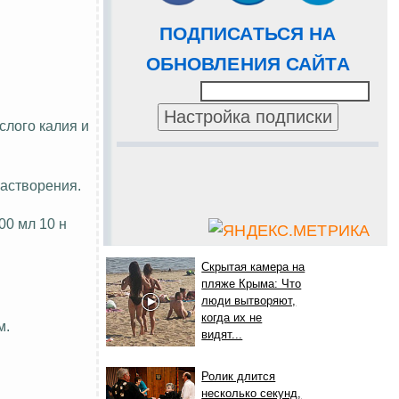
ПОДПИСАТЬСЯ НА
ОБНОВЛЕНИЯ САЙТА
слого калия и
растворения.
00 мл 10 н
Скрытая камера на
пляже Крыма: Что
люди вытворяют,
когда их не
м.
видят...
Ролик длится
несколько секунд,