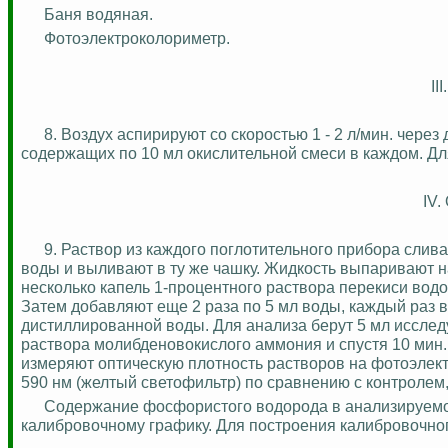
Баня водяная.
Фотоэлектроколориметр
.
II
8. Воздух
аспирируют
со скоростью 1 - 2 л/мин. чере
содержащих по 10 мл окислительной смеси в каждом. Дл
IV.
9. Раствор из каждого поглотительного прибора сли
воды и выливают в ту же чашку. Жидкость выпаривают 
несколько капель 1-процентного раствора перекиси вод
Затем добавляют еще 2 раза по 5 мл воды, каждый раз в
дистиллированной воды. Для анализа берут 5 мл исслед
раствора
молибденовокислого
аммония и спустя 10 мин.
измеряют оптическую плотность растворов на
фотоэлек
590
нм
(желтый светофильтр) по сравнению с контролем,
Содержание фосфористого водорода в анализируемо
калибровочному графику. Для построения калибровочного