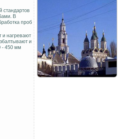
й стандартов
бами. В
бработка проб
 и нагревают
взбалтывают и
 - 450 мм