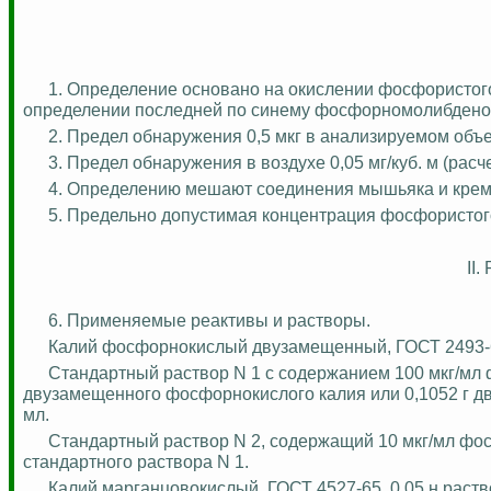
1. Определение основано на окислении фосфористог
определении последней по синему
фосфорномолибдено
2. Предел обнаружения 0,5 мкг в анализируемом объ
3. Предел обнаружения в воздухе 0,05 мг/куб. м (
расч
4. Определению мешают соединения мышьяка и крем
5. Предельно допустимая концентрация фосфористого 
II
6. Применяемые реактивы и растворы.
Калий фосфорнокислый
двузамещенный
, ГОСТ 2493
Стандартный раствор N 1 с содержанием 100 мкг/мл 
двузамещенного
фосфорнокислого калия или 0,1052 г
д
мл.
Стандартный раствор N 2, содержащий 10 мкг/мл фос
стандартного раствора N 1.
Калий марганцовокислый, ГОСТ 4527-65, 0,05 н раств