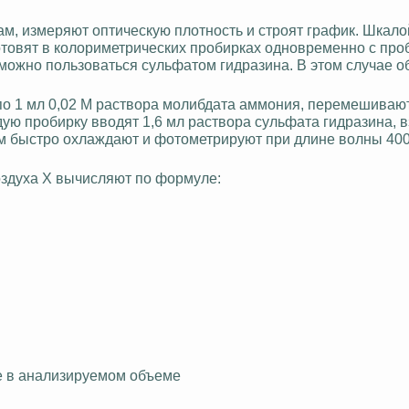
, измеряют оптическую плотность и строят график. Шкало
отовят в колориметрических пробирках одновременно с про
можно пользоваться сульфатом гидразина. В этом случае о
по 1 мл 0,02 М раствора
молибдата
аммония, перемешивают
ую пробирку вводят 1,6 мл раствора сульфата гидразина, 
ем быстро охлаждают и
фотометрируют
при длине волны 400
оздуха Х вычисляют по формуле:
е в анализируемом объеме