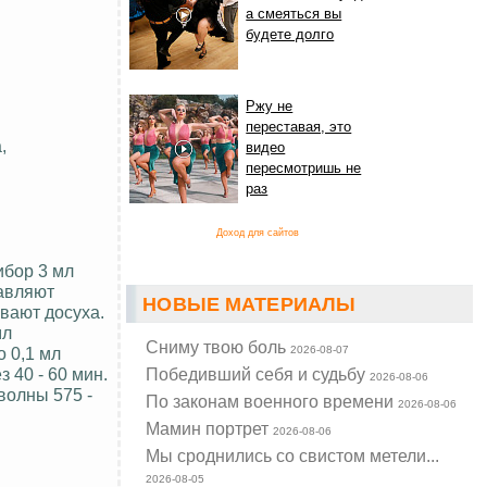
а смеяться вы
будете долго
Ржу не
переставая, это
,
видео
пересмотришь не
раз
Доход для сайтов
ибор 3 мл
бавляют
НОВЫЕ МАТЕРИАЛЫ
вают досуха.
мл
Cниму твою боль
 0,1 мл
2026-08-07
 40 - 60 мин.
Победивший себя и судьбу
2026-08-06
волны 575 -
По законам военного времени
2026-08-06
Мамин портрет
2026-08-06
Мы сроднились со свистом метели...
2026-08-05