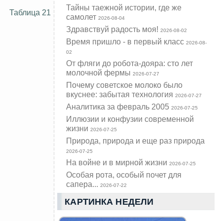
Тайны таежной истории, где же
Таблица 21
самолет
2026-08-04
Здравствуй радость моя!
2026-08-02
Время пришло - в первый класс
2026-08-
02
От фляги до робота-дояра: сто лет
молочной фермы
2026-07-27
Почему советское молоко было
вкуснее: забытая технология
2026-07-27
Аналитика за февраль 2005
2026-07-25
Иллюзии и конфузии современной
жизни
2026-07-25
Природа, природа и еще раз природа
2026-07-25
На войне и в мирной жизни
2026-07-25
Особая рота, особый почет для
сапера...
2026-07-22
КАРТИНКА НЕДЕЛИ