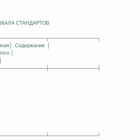
ШКАЛА СТАНДАРТОВ
──────────────┬──────────────┐
нная
│
Содержание
│
того │
│
──────────────┼──────────────┤
──────────────┴──────────────┘