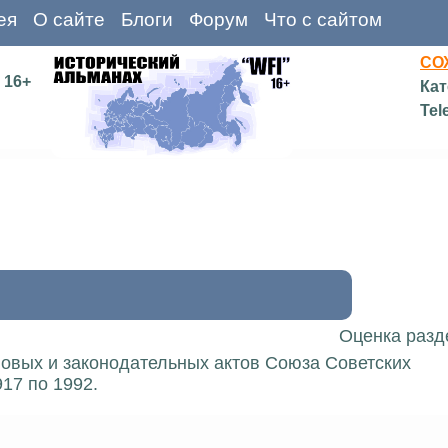
ея
О сайте
Блоги
Форум
Что с сайтом
СО
16+
Кат
Tel
Оценка разд
вовых и законодательных актов Союза Советских
17 по 1992.