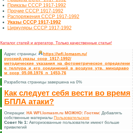
Приказы СССР 1917-1992
Прочие СССР 1917-1992
Распоряжения СССР 1917-1992
Указы СССР 1917-1992
Циркуляры СССР 1917-1992
Каталог статей и агрегатор. Только качественные статьи!
Адрес страницы:
https://wfi.lomasm.ru/
русский.указы_ссср_1917-1992/
методические_указания_на_фотометрическое_определени
е_теллура_и_его_соединений_в_воздухе_утв._минздраво
м_ссср_05.08.1976_n_1453-76
Разработка страницы завершена на 0%
Как следует себя вести во время
БПЛА атаки?
Операции:
НА WFI.lomasm.ru МОЖНО:
Гостям:
Добавлять
собственные материалы
Пользовательское
Совет №
1:
Авторизованные пользователи имеют больше
привилегий