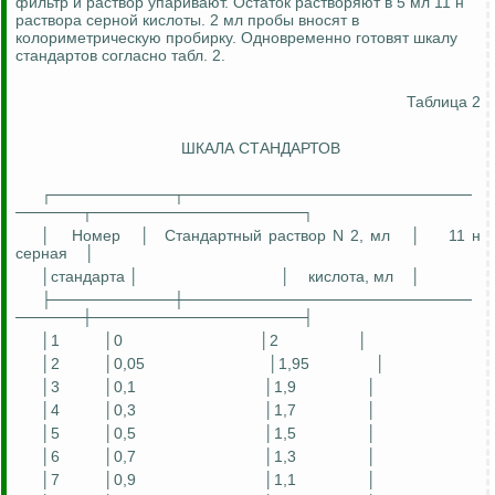
фильтр и раствор упаривают. Остаток растворяют в 5 мл 11 н
раствора серной кислоты. 2 мл пробы вносят в
колориметрическую пробирку. Одновременно готовят шкалу
стандартов согласно табл. 2.
Таблица 2
ШКАЛА СТАНДАРТОВ
┌───────────┬──────────────────────────
──────┬───────────────────┐
│
Номер
│
Стандартный раствор N 2, мл
│
11 н
серная
│
│стандарта │
│
кислота, мл
│
├───────────┼──────────────────────────
──────┼───────────────────┤
│1
│0
│2
│
│2
│0,05
│1,95
│
│3
│0,1
│1,9
│
│4
│0,3
│1,7
│
│5
│0,5
│1,5
│
│6
│0,7
│1,3
│
│7
│0,9
│1,1
│