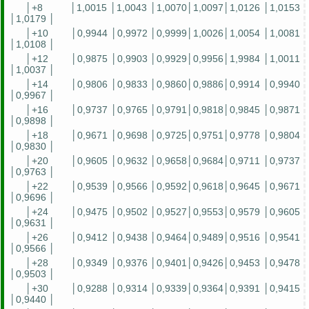
│+8
│1,0015 │1,0043 │1,0070│1,0097│1,0126 │1,0153
│1,0179 │
│+10
│0,9944 │0,9972 │0,9999│1,0026│1,0054 │1,0081
│1,0108 │
│+12
│0,9875 │0,9903 │0,9929│0,9956│1,9984 │1,0011
│1,0037 │
│+14
│0,9806 │0,9833 │0,9860│0,9886│0,9914 │0,9940
│0,9967 │
│+16
│0,9737 │0,9765 │0,9791│0,9818│0,9845 │0,9871
│0,9898 │
│+18
│0,9671 │0,9698 │0,9725│0,9751│0,9778 │0,9804
│0,9830 │
│+20
│0,9605 │0,9632 │0,9658│0,9684│0,9711 │0,9737
│0,9763 │
│+22
│0,9539 │0,9566 │0,9592│0,9618│0,9645 │0,9671
│0,9696 │
│+24
│0,9475 │0,9502 │0,9527│0,9553│0,9579 │0,9605
│0,9631 │
│+26
│0,9412 │0,9438 │0,9464│0,9489│0,9516 │0,9541
│0,9566 │
│+28
│0,9349 │0,9376 │0,9401│0,9426│0,9453 │0,9478
│0,9503 │
│+30
│0,9288 │0,9314 │0,9339│0,9364│0,9391 │0,9415
│0,9440 │