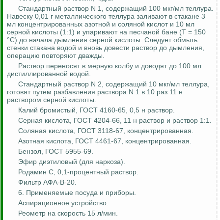
Стандартный раствор N 1, содержащий 100 мкг/мл теллура.
Навеску 0,01 г металлического теллура заливают в стакане 3
мл концентрированных азотной и соляной кислот и 10 мл
серной кислоты (1:1) и упаривают на песчаной бане (Т = 150
°С) до начала дымления серной кислоты. Следует обмыть
стенки стакана водой и вновь довести раствор до дымления,
операцию повторяют дважды.
Раствор переносят в мерную колбу и доводят до 100 мл
дистиллированной водой.
Стандартный раствор N 2, содержащий 10 мкг/мл теллура,
готовят путем разбавления раствора N 1 в 10 раз 11 н
раствором серной кислоты.
Калий бромистый, ГОСТ 4160-65, 0,5 н раствор.
Серная кислота, ГОСТ 4204-66, 11 н раствор и раствор 1:1.
Соляная кислота, ГОСТ 3118-67, концентрированная.
Азотная кислота, ГОСТ 4461-67, концентрированная.
Бензол, ГОСТ 5955-69.
Эфир
диэтиловый
(для наркоза).
Родамин
С
, 0,1-процентный раствор.
Фильтр АФА-В-20.
6. Применяемые посуда и приборы.
Аспирационное устройство.
Реометр на скорость 15 л/мин.