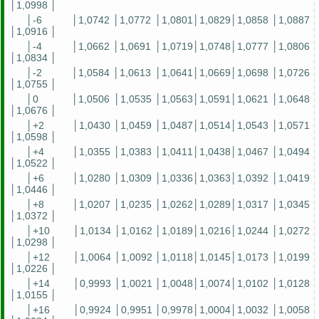
│1,0998 │
│-6
│1,0742 │1,0772 │1,0801│1,0829│1,0858 │1,0887
│1,0916 │
│-4
│1,0662 │1,0691 │1,0719│1,0748│1,0777 │1,0806
│1,0834 │
│-2
│1,0584 │1,0613 │1,0641│1,0669│1,0698 │1,0726
│1,0755 │
│0
│1,0506 │1,0535 │1,0563│1,0591│1,0621 │1,0648
│1,0676 │
│+2
│1,0430 │1,0459 │1,0487│1,0514│1,0543 │1,0571
│1,0598 │
│+4
│1,0355 │1,0383 │1,0411│1,0438│1,0467 │1,0494
│1,0522 │
│+6
│1,0280 │1,0309 │1,0336│1,0363│1,0392 │1,0419
│1,0446 │
│+8
│1,0207 │1,0235 │1,0262│1,0289│1,0317 │1,0345
│1,0372 │
│+10
│1,0134 │1,0162 │1,0189│1,0216│1,0244 │1,0272
│1,0298 │
│+12
│1,0064 │1,0092 │1,0118│1,0145│1,0173 │1,0199
│1,0226 │
│+14
│0,9993 │1,0021 │1,0048│1,0074│1,0102 │1,0128
│1,0155 │
│+16
│0,9924 │0,9951 │0,9978│1,0004│1,0032 │1,0058