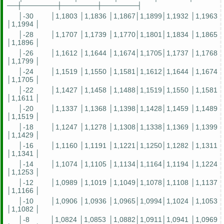
──┼───────┼───────┼───────┤
│-30
│1,1803 │1,1836 │1,1867│1,1899│1,1932 │1,1963
│1,1994 │
│-28
│1,1707 │1,1739 │1,1770│1,1801│1,1834 │1,1865
│1,1896 │
│-26
│1,1612 │1,1644 │1,1674│1,1705│1,1737 │1,1768
│1,1799 │
│-24
│1,1519 │1,1550 │1,1581│1,1612│1,1644 │1,1674
│1,1705 │
│-22
│1,1427 │1,1458 │1,1488│1,1519│1,1550 │1,1581
│1,1611 │
│-20
│1,1337 │1,1368 │1,1398│1,1428│1,1459 │1,1489
│1,1519 │
│-18
│1,1247 │1,1278 │1,1308│1,1338│1,1369 │1,1399
│1,1429 │
│-16
│1,1160 │1,1191 │1,1221│1,1250│1,1282 │1,1311
│1,1341 │
│-14
│1,1074 │1,1105 │1,1134│1,1164│1,1194 │1,1224
│1,1253 │
│-12
│1,0989 │1,1019 │1,1049│1,1078│1,1108 │1,1137
│1,1166 │
│-10
│1,0906 │1,0936 │1,0965│1,0994│1,1024 │1,1053
│1,1082 │
│-8
│1,0824 │1,0853 │1,0882│1,0911│1,0941 │1,0969