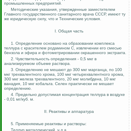
промышленных предприятий.
Методические указания, утвержденные заместителем
Главного государственного санитарного врача СССР, имеют ту
же юридическую силу, что и Технические условия.
I. Общая часть
1. Определение основано на образовании комплекса
теллура с красителем родамином
С
, извлечении его смесью
бензола и эфира и
фотометрировании
окрашенного экстракта.
2. Чувствительность определения - 0,5 мкг в
анализируемом объеме раствора.
3. Определению не мешают до 300 мкг марганца, по 100
мкг трехвалентного хрома, 100 мкг четырехвалентного хрома,
300 мкг железа трехвалентного, 20 мкг молибдена, 10 мкг
ванадия, 10 мкг кобальта. Селен практически не мешает
определению.
4. Предельно допустимая концентрация теллура в воздухе
- 0,01 мг/куб. м.
II. Реактивы и аппаратура
5. Применяемые реактивы и растворы:
Теллур металлический,
ч.д.а
.