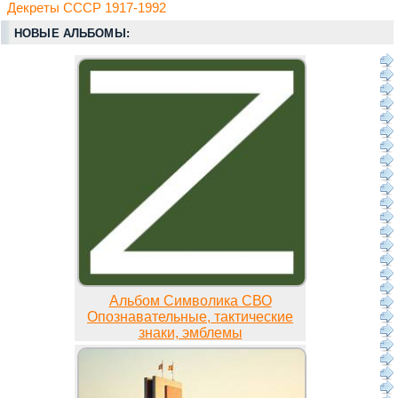
Декреты СССР 1917-1992
НОВЫЕ АЛЬБОМЫ:
Альбом Символика СВО
Опознавательные, тактические
знаки, эмблемы