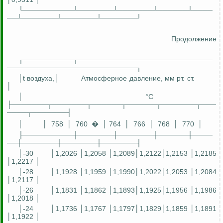
└──────────┴───────┴───────┴──────┴────
──┴───────┴───────┴───────┘
Продолжение
┌──────────┬───────────────────────────
──────────────────────────┐
│t воздуха,│
Атмосферное давление,
мм
рт. ст.
│
│
°C
├───────┬───────┬──────┬──────┬───────┬───
────┬───────┤
│
│
758
│
760
�
│ 764
│
766
│
768
│
770
│
├──────────┼───────┼───────┼──────┼────
──┼───────┼───────┼───────┤
│-30
│1,2026 │1,2058 │1,2089│1,2122│1,2153 │1,2185
│1,2217 │
│-28
│1,1928 │1,1959 │1,1990│1,2022│1,2053 │1,2084
│1,2117 │
│-26
│1,1831 │1,1862 │1,1893│1,1925│1,1956 │1,1986
│1,2018 │
│-24
│1,1736 │1,1767 │1,1797│1,1829│1,1859 │1,1891
│1,1922 │