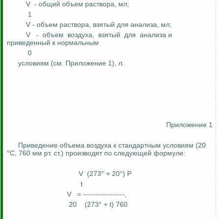
V
- общий объем раствора, мл;
1
V - объем раствора, взятый для анализа, мл;
V
-
объем
воздуха,
взятый
для
анализа и
приведенный к
нормальным
0
условиям (см. Приложение 1), л.
Приложение 1
Приведение объема воздуха к стандартным условиям (20
°С
, 760 мм рт. ст.) производят по следующей формуле:
V
(273° + 20°) P
t
V
= -----------------,
20
(273° + t) 760