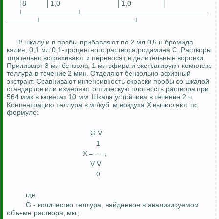
│8
│1,0
│1,0
│
└───────────┴──────────────────────────
──────┴───────────────────┘
В шкалу и в пробы прибавляют по 2 мл 0,5 н бромида
калия, 0,1 мл 0,1-процентного раствора родамина С. Растворы
тщательно встряхивают и переносят в делительные воронки.
Приливают 3 мл бензола, 1 мл эфира и экстрагируют комплекс
теллура в течение 2 мин. Отделяют
бензольно
-эфирный
экстракт. Сравнивают интенсивность окраски пробы со шкалой
стандартов или измеряют оптическую плотность раствора при
564
ммк
в кюветах 10 мм. Шкала устойчива в течение 2 ч.
Концентрацию теллура в мг/куб. м воздуха X вычисляют по
формуле:
G V
1
X = ----,
V
V
0
где:
G - количество теллура, найденное в анализируемом
объеме раствора, мкг;