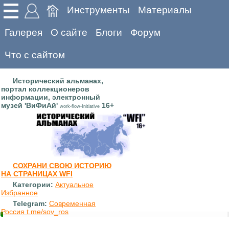
Инструменты
Материалы
Галерея
О сайте
Блоги
Форум
Что с сайтом
Исторический альманах,
портал коллекционеров
информации, электронный
музей 'ВиФиАй'
16+
work-flow-Initiative
СОХРАНИ СВОЮ ИСТОРИЮ
НА СТРАНИЦАХ WFI
Категории:
Актуальное
Избранное
Telegram:
Современная
Россия t.me/sov_ros