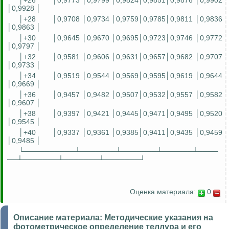
│+26
│0,9773 │0,9799 │0,9824│0,9851│0,9876 │0,9902
│0,9928 │
│+28
│0,9708 │0,9734 │0,9759│0,9785│0,9811 │0,9836
│0,9863 │
│+30
│0,9645 │0,9670 │0,9695│0,9723│0,9746 │0,9772
│0,9797 │
│+32
│0,9581 │0,9606 │0,9631│0,9657│0,9682 │0,9707
│0,9733 │
│+34
│0,9519 │0,9544 │0,9569│0,9595│0,9619 │0,9644
│0,9669 │
│+36
│0,9457 │0,9482 │0,9507│0,9532│0,9557 │0,9582
│0,9607 │
│+38
│0,9397 │0,9421 │0,9445│0,9471│0,9495 │0,9520
│0,9545 │
│+40
│0,9337 │0,9361 │0,9385│0,9411│0,9435 │0,9459
│0,9485 │
└──────────┴───────┴───────┴──────┴────
──┴───────┴───────┴───────┘
Оценка материала:
0
Описание материала:
Методические указания на
фотометрическое определение теллура и его