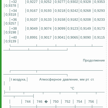
│+32
│0,9227 │0,9252 │0,9277│0,9302│0,9328 │0,9353
│0,9378 │
│+34
│0,9167 │0,9193 │0,9218│0,9242│0,9268 │0,9293
│0,9318 │
│+36
│0,9107 │0,9133 │0,9158│0,9182│0,9208 │0,9233
│0,9257 │
│+38
│0,9049 │0,9074 │0,9099│0,9123│0,9149 │0,9173
│0,9198 │
│+40
│0,8991 │0,9017 │0,9041│0,9065│0,9090 │0,9115
│0,9139 │
└──────────┴───────┴───────┴──────┴────
──┴───────┴───────┴───────┘
Продолжение
┌──────────┬───────────────────────────
──────────────────────────┐
│t воздуха,│
Атмосферное давление,
мм
рт. ст.
│
│
°C
├───────┬───────┬──────┬──────┬───────┬───
────┬───────┤
│
│
744
│
746
�
│ 750
│
752
│
754
│
756
│
├──────────┼───────┼───────┼──────┼────