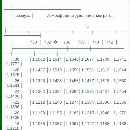
┌──────────┬───────────────────────────
──────────────────────────┐
│t воздуха,│
Атмосферное давление,
мм
рт. ст.
│
│
°C
├───────┬───────┬──────┬──────┬───────┬───
────┬───────┤
│
│
730
│
732
�
│ 736
│
738
│
740
│
742
│
├──────────┼───────┼───────┼──────┼────
──┼───────┼───────┼───────┤
│-30
│1,1582 │1,1614 │1,1646│1,1677│1,1709 │1,1741
│1,1772 │
│-28
│1,1487 │1,1519 │1,1550│1,1581│1,1613 │1,1644
│1,1675 │
│-26
│1,1393 │1,1425 │1,1456│1,1487│1,1519 │1,1550
│1,1581 │
│-24
│1,1302 │1,1334 │1,1364│1,1391│1,1427 │1,1454
│1,1488 │
│-22
│1,1212 │1,1243 │1,1274│1,1304│1,1336 │1,1366
│1,1396 │
│-20
│1,1123 │1,1155 │1,1185│1,1215│1,1246 │1,1276
│1,1306 │
│-18
│1,1036 │1,1067 │1,1097│1,1127│1,1158 │1,1188
│1,1218 │