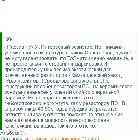
Ук
- Пассив - Ук Ук Интересный резистор. Нет никаких
упоминаний в литературе о таком.Собственно, я даже
не могу гарантировать что "Ук" - этоименно название, а
не просто какая-то сторонняя маркировка.И
производитель у них весьма экзотический для
отечественных резисторов - Камышловский завод
"Урализолятор" (Свердловская область)... По
конструкции подобенрезисторам ВС - на керамическое
основаниенанесён угольный слой со спиральной
нарезкой. Но выводы не жёсткие, а из
гибкогопроволочного жгута, как у резисторов ПЭ . В
справочниках 40-50х годов изредка встречаются
резисторы типа У, отчасти похожие на эти.Но у них
намного меньше мощность и несколько иная
конструкция выводов, так что это не то...
Альбом:
Ук
Источник:
источники_информации *155la3