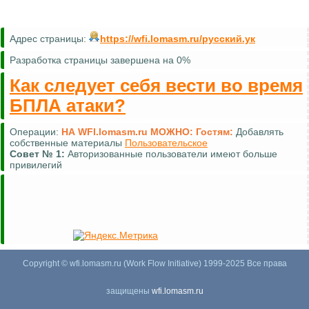
Адрес страницы:
https://wfi.lomasm.ru/русский.ук
Разработка страницы завершена на 0%
Как следует себя вести во время
БПЛА атаки?
Операции:
НА WFI.lomasm.ru МОЖНО:
Гостям:
Добавлять
собственные материалы
Пользовательское
Совет №
1:
Авторизованные пользователи имеют больше
привилегий
Copyright © wfi.lomasm.ru (Work Flow Initiative) 1999-2025 Все права
защищены
wfi.lomasm.ru