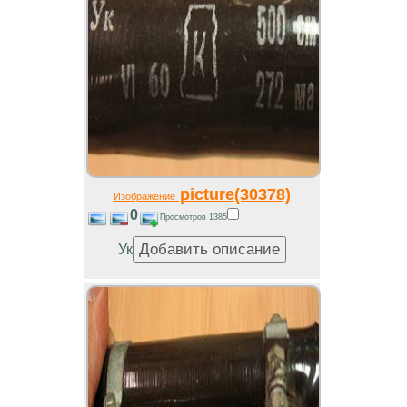
picture(30378)
Изображение
0
Просмотров 1385
Ук