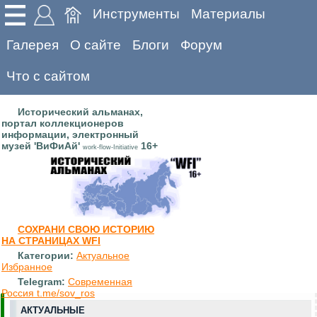
Инструменты
Материалы
Галерея
О сайте
Блоги
Форум
Что с сайтом
Исторический альманах,
портал коллекционеров
информации, электронный
музей 'ВиФиАй'
16+
work-flow-Initiative
СОХРАНИ СВОЮ ИСТОРИЮ
НА СТРАНИЦАХ WFI
Категории:
Актуальное
Избранное
Telegram:
Современная
Россия t.me/sov_ros
АКТУАЛЬНЫЕ