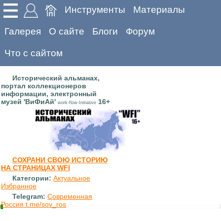
Инструменты
Материалы
Галерея
О сайте
Блоги
Форум
Что с сайтом
Исторический альманах,
портал коллекционеров
информации, электронный
музей 'ВиФиАй'
16+
work-flow-Initiative
СОХРАНИ СВОЮ ИСТОРИЮ
НА СТРАНИЦАХ WFI
Категории:
Актуальное
Избранное
Telegram:
Современная
Россия t.me/sov_ros