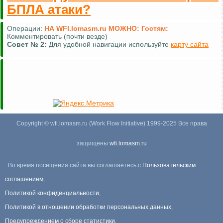
БПЛА атаки?
Операции:
НА WFI.lomasm.ru МОЖНО:
Гостям:
Комментировать (почти везде)
Совет №
2:
Для удобной навигации используйте
карту сайта
Copyright © wfi.lomasm.ru (Work Flow Initiative) 1999-2025 Все права
защищены
wfi.lomasm.ru
Во время посещения сайта вы соглашаетесь с
Пользовательским
соглашением
,
Политикой конфиденциальности
,
Политикой в отношении обработки персональных данных
,
Предупреждением о сборе статистики
.