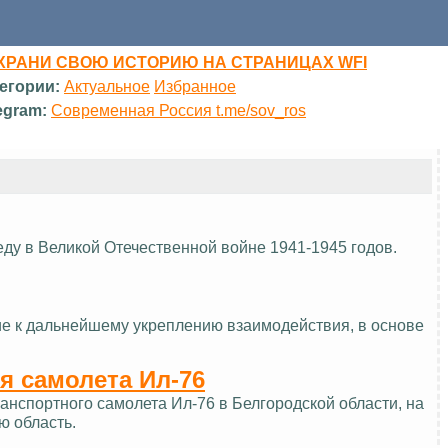
ХРАНИ СВОЮ ИСТОРИЮ НА СТРАНИЦАХ WFI
егории:
Актуальное
Избранное
egram:
Современная Россия t.me/sov_ros
еду в Великой Отечественной войне 1941-1945 годов.
ие к дальнейшему укреплению взаимодействия, в основе
я самолета Ил-76
нспортного самолета Ил-76 в Белгородской области, на
ю область.