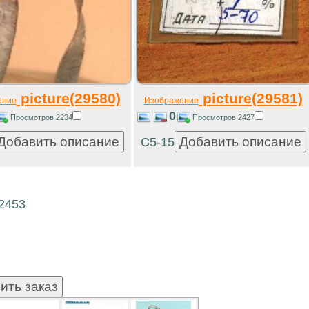
picture(29580)
picture(29581)
ение
Изображение
0
Просмотров 2234
Просмотров 2427
С5-15
12453