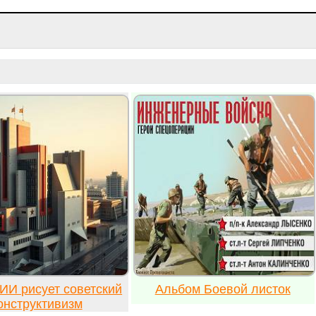
ИИ рисует советский
Альбом Боевой листок
онструктивизм