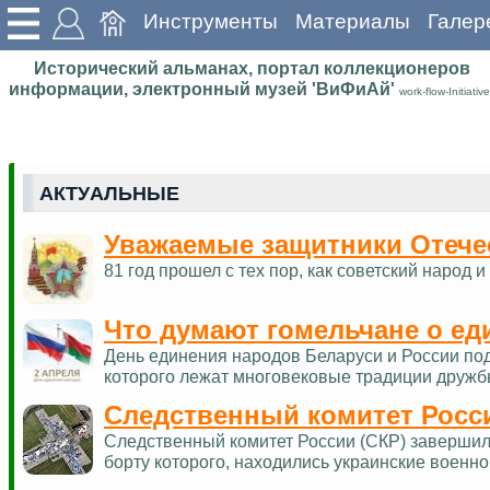
Инструменты
Материалы
Галер
Исторический альманах, портал коллекционеров
информации, электронный музей 'ВиФиАй'
work-flow-Initiative
АКТУАЛЬНЫЕ
Уважаемые защитники Отече
81 год прошел с тех пор, как советский наро
Что думают гомельчане о ед
День единения народов Беларуси и России по
которого лежат многовековые традиции дружб
Следственный комитет Росс
Следственный комитет России (СКР) завершил 
борту которого, находились украинские военн