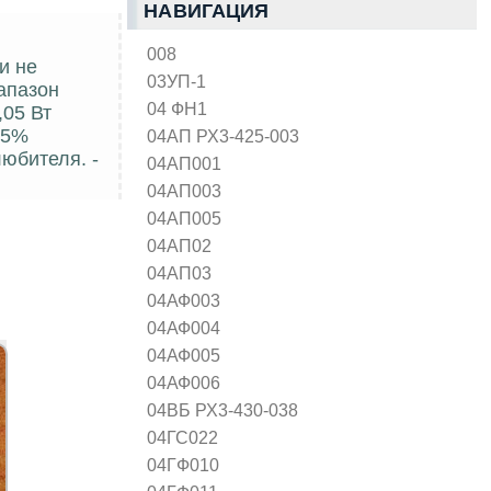
НАВИГАЦИЯ
008
и не
03УП-1
апазон
04 ФН1
,05 Вт
 5%
04АП РХ3-425-003
юбителя. -
04АП001
04АП003
04АП005
04АП02
04АП03
04АФ003
04АФ004
04АФ005
04АФ006
04ВБ РХ3-430-038
04ГС022
04ГФ010