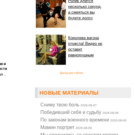
Ролик длится
несколько секунд,
а смеяться вы
будете долго
Королева вагона
отожгла! Видео не
оставит
равнодушным
и и
ости
Доход для сайтов
я ..
НОВЫЕ МАТЕРИАЛЫ
Cниму твою боль
2026-08-07
Победивший себя и судьбу
2026-08-06
По законам военного времени
2026-08-06
Мамин портрет
2026-08-06
Мы сроднились со свистом метели...