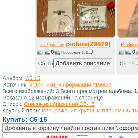
picture(29579)
Изображение
Изображ
0
0
Просмотров 1511
С5-15
С5-15
Альбом:
С5-15
Источник:
источники_информации *155la3
Всего изображений: 3 Всего просмотров альбома: 
Показано 12 изображений на странице
Список:
Список изображений С5-15
Крупный план:
Изображения крупным планом С5-15
Купить:
С5-15