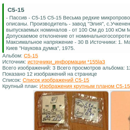
С5-15
- Пассив - С5-15 С5-15 Весьма редкие микропров
описаны. Производитель - завод "Элия", с.Учкен
выпускаемых номиналов - от 100 Ом до 100 кОм 
Допускаемое отклонение от номинальногосопроти
Максимальное напряжение - 30 В Источники: 1. М
Киев "Наукова думка", 1975.
Альбом:
С5-15
Источник:
источники_информации *155la3
Всего изображений: 3 Всего просмотров альбома: 
Показано 12 изображений на странице
Список:
Список изображений С5-15
Крупный план:
Изображения крупным планом С5-15