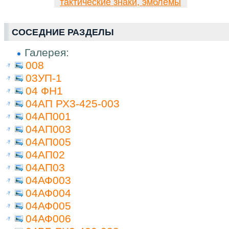
тактические знаки, эмблемы
СОСЕДНИЕ РАЗДЕЛЫ
Галерея:
008
03УП-1
04 ФН1
04АП РХ3-425-003
04АП001
04АП003
04АП005
04АП02
04АП03
04АФ003
04АФ004
04АФ005
04АФ006