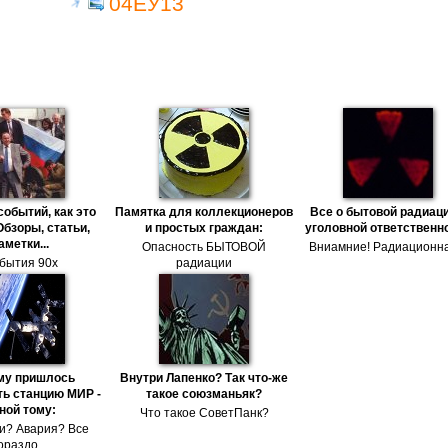
04ЕУ13
событий, как это
Памятка для коллекционеров
Все о бытовой радиаци
Обзоры, статьи,
и простых граждан:
уголовной ответственн
аметки...
Опасность БЫТОВОЙ
Вниамние! Радиационна
бытия 90х
радиации
му пришлось
Внутри Лапенко? Так что-же
ь станцию МИР -
такое союзманьяк?
ной тому:
Что такое СоветПанк?
и? Авария? Все
ораздо ..