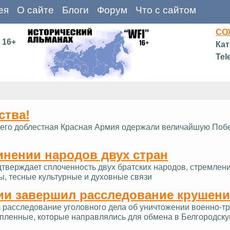
ея
О сайте
Блоги
Форум
Что с сайтом
СО
16+
Кат
Tel
ства!
д и его доблестная Красная Армия одержали величайшую Поб
инении народов двух стран
дтверждает сплоченность двух братских народов, стремлен
ы, тесные культурные и духовные связи
ии завершил расследование крушени
расследование уголовного дела об уничтожении военно-тра
опленные, которые направлялись для обмена в Белгородску