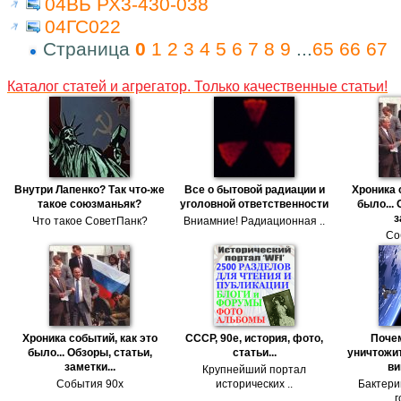
04ВБ РХ3-430-038
04ГС022
Страница
0
1
2
3
4
5
6
7
8
9
...
65
66
67
Каталог статей и агрегатор. Только качественные статьи!
Внутри Лапенко? Так что-же
Все о бытовой радиации и
Хроника 
такое союзманьяк?
уголовной ответственности
было... 
з
Что такое СоветПанк?
Вниамние! Радиационная ..
Со
Хроника событий, как это
СССР, 90е, история, фото,
Поче
было... Обзоры, статьи,
статьи...
уничтожит
заметки...
ви
Крупнейший портал
События 90х
исторических ..
Бактери
г