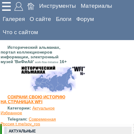
Инструменты
Материалы
Галерея
О сайте
Блоги
Форум
Что с сайтом
Исторический альманах,
портал коллекционеров
информации, электронный
музей 'ВиФиАй'
16+
work-flow-Initiative
СОХРАНИ СВОЮ ИСТОРИЮ
НА СТРАНИЦАХ WFI
Категории:
Актуальное
Избранное
Telegram:
Современная
Россия t.me/sov_ros
АКТУАЛЬНЫЕ