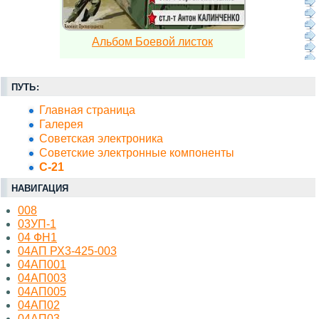
Альбом Боевой листок
ПУТЬ:
Главная страница
Галерея
Советская электроника
Советские электронные компоненты
С-21
НАВИГАЦИЯ
008
03УП-1
04 ФН1
04АП РХ3-425-003
04АП001
04АП003
04АП005
04АП02
04АП03