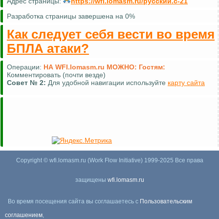
Адрес страницы:
https://wfi.lomasm.ru/русский.с-21
Разработка страницы завершена на 0%
Как следует себя вести во время
БПЛА атаки?
Операции:
НА WFI.lomasm.ru МОЖНО:
Гостям:
Комментировать (почти везде)
Совет №
2:
Для удобной навигации используйте
карту сайта
Copyright © wfi.lomasm.ru (Work Flow Initiative) 1999-2025 Все права
защищены
wfi.lomasm.ru
Во время посещения сайта вы соглашаетесь с
Пользовательским
соглашением
,