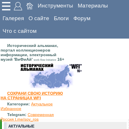
Инструменты
Материалы
Галерея
О сайте
Блоги
Форум
Что с сайтом
Исторический альманах,
портал коллекционеров
информации, электронный
музей 'ВиФиАй'
16+
work-flow-Initiative
СОХРАНИ СВОЮ ИСТОРИЮ
НА СТРАНИЦАХ WFI
Категории:
Актуальное
Избранное
Telegram:
Современная
Россия t.me/sov_ros
АКТУАЛЬНЫЕ