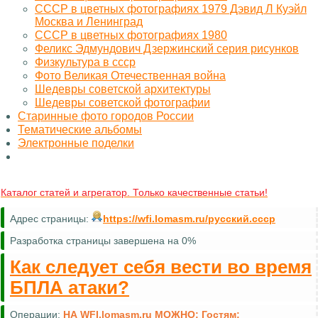
СССР в цветных фотографиях 1979 Дэвид Л Куэйл
Москва и Ленинград
СССР в цветных фотографиях 1980
Феликс Эдмундович Дзержинский серия рисунков
Физкультура в ссср
Фото Великая Отечественная война
Шедевры советской архитектуры
Шедевры советской фотографии
Старинные фото городов России
Тематические альбомы
Электронные поделки
Каталог статей и агрегатор. Только качественные статьи!
Адрес страницы:
https://wfi.lomasm.ru/русский.ссср
Разработка страницы завершена на 0%
Как следует себя вести во время
БПЛА атаки?
Операции:
НА WFI.lomasm.ru МОЖНО:
Гостям: