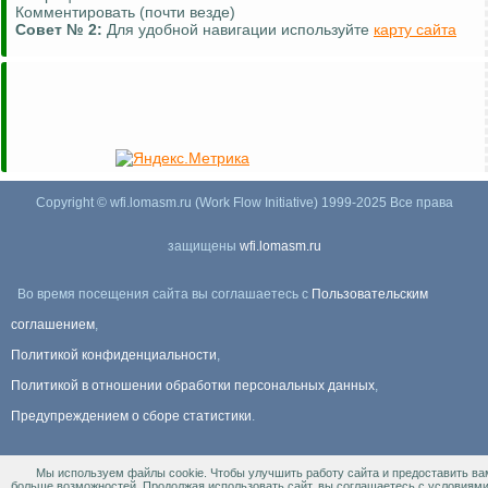
Комментировать (почти везде)
Совет №
2:
Для удобной навигации используйте
карту сайта
Copyright © wfi.lomasm.ru (Work Flow Initiative) 1999-2025 Все права
защищены
wfi.lomasm.ru
Во время посещения сайта вы соглашаетесь с
Пользовательским
соглашением
,
Политикой конфиденциальности
,
Политикой в отношении обработки персональных данных
,
Предупреждением о сборе статистики
.
Мы используем файлы cookie. Чтобы улучшить работу сайта и предоставить ва
Информация Для правообладателей
.
больше возможностей. Продолжая использовать сайт, вы соглашаетесь с условиям