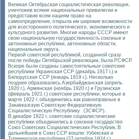
Великая Октябрьская социалистическая революция,
уничтожив всякие национальные привилегии и
предоставив всем нациям право на
самоопределение, открыла им широкие возможности
для всестороннего политического, экономического и
культурного развития. Многие народы СССР имеют
свою национальную государственность союзные и
автономные республики, автономные области,
национальные округа.
Первой советской республикой, созданной сразу
после победы Октябрьской революции, была РСФСР.
Вскоре были созданы самостоятельные советские
республики Украинская ССР (декабрь 1917 г.) и
Белорусская ССР (январь 1919 г.). Несколько
позднее образовались Азербайджанская (апрель
1920 г.), Армянская (ноябрь 1920 г.) и Грузинская
(февраль 1921 г.) советские республики, которые в
марте 1922 г. объединились как равноправные в
Закавказскую Советскую Федеративную
Социалистическую Республику (ЗСФСР).
В декабре 1922 г. советские социалистические
республики объединились в союзное государство
Союз Советских Социалистических Республик. В
дальнейшем в Союз ССР вошли: Узбекская и
Туркменская республики (27 октября 1924 г.),