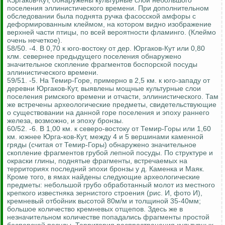
КЗргаков-Кут, обнаружены культурные слои небольшого
поселения эллинистического времени. При дополнительном
обследовании была поднята ручка фасосской амфоры с
деформированным клеймом, на котором видно изображение
верхней части птицы, по всей вероятности фламинго. (Клеймо
очень нечеткое).
58/50. -4. В 0,70 к юго-востоку от дер. Юргаков-Кут или 0,80
клм. севернее предыдущего поселения обнаружено
значительное скопление фрагментов боспорской посуды
эллинистического времени.
59/51. -5. На Темир-Горе, примерно в 2,5 км. к юго-западу от
деревни Юргаков-Кут, выявлены мощные культурные слои
поселения римского времени и отчасти, эллинистического. Там
же встречены археологические предметы, свидетельствующие
о существовании на данной горе поселения и эпоху раннего
железа, возможно, и эпоху бронзы.
60/52. -6. В 1,00 км. к северо-востоку от Темир-Горы или 1,60
км. южнее Юрга-ков-Кут, между 4 и 5 вершинами каменной
гряды (считая от Темир-Горы) обнаружено значительное
скопление фрагментов грубой лепной посуды. По структуре и
окраски глины, поднятые фрагменты, встречаемых на
территориях последний эпохи бронзы у д. Каменка и Маяк.
Кроме того, в ямах найдены следующие археологические
предметы: небольшой грубо обработанный молот из местного
крепкого известняка зернистого строения (рис. И, фото И),
кремневый отбойник высотой 80м/м и толщиной 35-40мм;
большое количество кремневых отщепов. Здесь же в
незначительном количестве попадались фрагменты простой