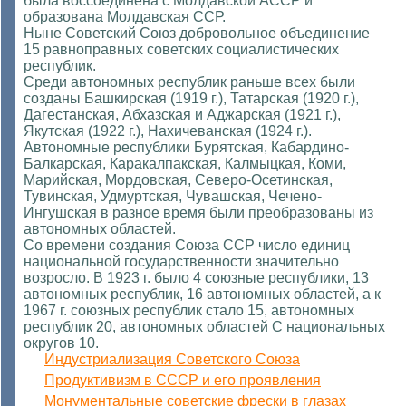
была воссоединена с Молдавской АССР и
образована Молдавская ССР.
Ныне Советский Союз добровольное объединение
15 равноправных советских социалистических
республик.
Среди автономных республик раньше всех были
созданы Башкирская (1919 г.), Татарская (1920 г.),
Дагестанская, Абхазская и Аджарская (1921 г.),
Якутская (1922 г.), Нахичеванская (1924 г.).
Автономные республики Бурятская, Кабардино-
Балкарская, Каракалпакская, Калмыцкая, Коми,
Марийская, Мордовская, Северо-Осетинская,
Тувинская, Удмуртская, Чувашская, Чечено-
Ингушская в разное время были преобразованы из
автономных областей.
Со времени создания Союза ССР число единиц
национальной государственности значительно
возросло. В 1923 г. было 4 союзные республики, 13
автономных республик, 16 автономных областей, а к
1967 г. союзных республик стало 15, автономных
республик 20, автономных областей C национальных
округов 10.
Индустриализация Советского Союза
Продуктивизм в СССР и его проявления
Монументальные советские фрески в глазах