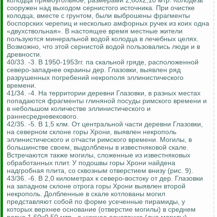
колодца прямоугольное, размерами 2,60x2,10 мтр. Колодезь
сооружен над выходом сернистого источника. При очистке
колодца, вместе с грунтом, были выброшены фрагменты
боспорских черепиц и несколько амфорных ручек из коих одна
«двухствольная». В настоящее время местные жители
пользуются минеральной водой колодца в лечебных целях.
Возможно, что этой сернистой водой пользовались люди и в
древности.
40/33. -3. В 1950-1953гг. па скальной гряде, расположенной
северо-западнее окраины дер. Глазовки, выявлен ряд
разрушенных погребений некрополя эллинистического
времени.
41/34. -4. На территории деревни Глазовки, в разных местах
попадаются фрагменты глиняной посуды римского времени и
в небольшом количестве эллинистического и
раннесредневекового.
42/35. -5. В 1,5 клм. От центральной части деревни Глазовки,
на северном склоне горы Хрони, выявлен некрополь
эллинистического и отчасти римского времени. Могилы, в
большинстве своем, выдолблены в известняковой скале.
Встречаются также могилы, сложенные из известняковых
обработанных плит. У подошвы горы Хрони найдена
надгробная плита, со сквозным отверстием внизу (рис. 9).
43/36. -6. В 2,0 километрах к северо-востоку от дер. Глазовки
на западном склоне отрога горы Хрони выявлен второй
некрополь. Долбленные в скале котлованы могил
представляют собой по форме усеченные пирамиды, у
которых верхнее основание (отверстие могилы) в среднем