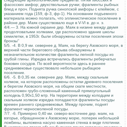
следующие археологические предметы: пятки хиосских и
фасосских амфор; двухствольные ручки; фрагменты рыбных
блюд и проч. Поднята ручка синопской амфоры с клеймом, с
указанием года (159, ф-3, фр-1). На основании подъемного
материала можно полагать, что эллинистическое поселение в
районе дер. Маяк существовало еще в V-VI в. до н. э.
4/4.— 3. На южной окраине дер. Маяк в низине между двумя
продолговатыми холмами, где расположено здание школы
семилетки, в 1953г. были обнаружены остатки поселения эпохи
бронзы''
5/5. -4. В 0,9 км. севернее д. Маяк, на берегу Азовского моря, в
верхней части берегового обрыва обнаружены в
незначительном количестве фрагменты лепной посуды из
грубой глины. Изредка встречались фрагменты реберчатых
боковин сосудов. По всей вероятности здесь в раннее
средневековье существовало небольшое рыбацкое
поселение.
6/6. -5. В 0,35 км. севернее дер. Маяк, между скальным
холмом, на котором расположены остатки древнего поселения
и берегом Азовского моря, на общем скате местности,
расположен грубо-сложенный каменный прямоугольный
колодезь 0,90x1,50 мтр. На территории между колодцем и
скальным холмом изредка попадаются фрагменты посуды
времен раннего средневековья. Между прочим, поднят
фрагмент черносмоленой посуды.
7/7. -6. Примерно 0,40 км. северо-восточнее дер. маяк, на
взгорье, обращенном к Азовскому морю, поперек небольшой
ложбины, выложена насухо каменная стенка в виде плотинки.