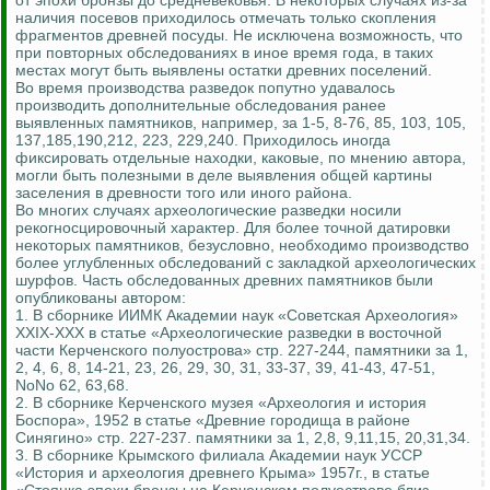
от эпохи бронзы до средневековья. В некоторых случаях из-за
наличия посевов приходилось отмечать только скопления
фрагментов древней посуды. Не исключена возможность, что
при повторных обследованиях в иное время года, в таких
местах могут быть выявлены остатки древних поселений.
Во время производства разведок попутно удавалось
производить дополнительные обследования ранее
выявленных памятников, например, за 1-5, 8-76, 85, 103, 105,
137,185,190,212, 223, 229,240. Приходилось иногда
фиксировать отдельные находки, каковые, по мнению автора,
могли быть полезными в деле выявления общей картины
заселения в древности того или иного района.
Во многих случаях археологические разведки носили
рекогносцировочный характер. Для более точной датировки
некоторых памятников, безусловно, необходимо производство
более углубленных обследований с закладкой археологических
шурфов. Часть обследованных древних памятников были
опубликованы автором:
1. В сборнике ИИМК Академии наук «Советская Археология»
XXIX-XXX в статье «Археологические разведки в восточной
части Керченского полуострова» стр. 227-244, памятники за 1,
2, 4, 6, 8, 14-21, 23, 26, 29, 30, 31, 33-37, 39, 41-43, 47-51,
NoNo 62, 63,68.
2. В сборнике Керченского музея «Археология и история
Боспора», 1952 в статье «Древние городища в районе
Синягино» стр. 227-237. памятники за 1, 2,8, 9,11,15, 20,31,34.
3. В сборнике Крымского филиала Академии наук УССР
«История и археология древнего Крыма» 1957г., в статье