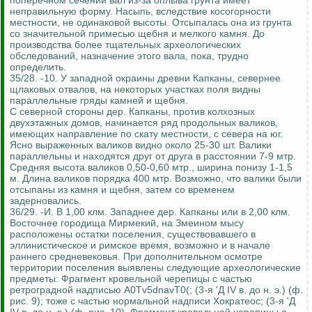
поперечном сечении вал из-за оплыва грунта имеет
неправильную форму. Насыпь, вследствие косогорности
местности, не одинаковой высоты. Отсыпалась она из грунта
со значительной примесью щебня и мелкого камня. До
производства более тщательных археологических
обследований, назначение этого вала, пока, трудно
определить.
35/28. -10. У западной окраины древни Капканы, севернее
щлаковых отвалов, на некоторых участках поля видны
параллельные гряды камней и щебня.
С северной стороны дер. Капканы, против колхозных
двухэтажных домов, начинается ряд продольных валиков,
имеющих направление по скату местности, с севера на юг.
Ясно выраженных валиков видно около 25-30 шт. Валики
параллельны и находятся друг от друга в расстоянии 7-9 мтр.
Средняя высота валиков 0,50-0,60 мтр., ширина понизу 1-1,5
м. Длина валиков порядка 400 мтр. Возможно, что валики были
отсыпаны из камня и щебня, затем со временем
задерновались.
36/29. -И. В 1,00 клм. Западнее дер. Капканы или в 2,00 клм.
Восточнее городища Мирмекий, на Змеином мысу
расположены остатки поселения, существовавшего в
эллинистическое и римское время, возможно и в начале
раннего средневековья. При дополнительном осмотре
территории поселения выявлены следующие археологические
предметы: Фрагмент кровельной черепицы с частью
ретроградной надписью A0Tv5dnavT0(; (3-я 'Д IV в. до н. э.) (ф.
рис. 9); тоже с частью нормальной надписи Хократеос; (3-я 'Д