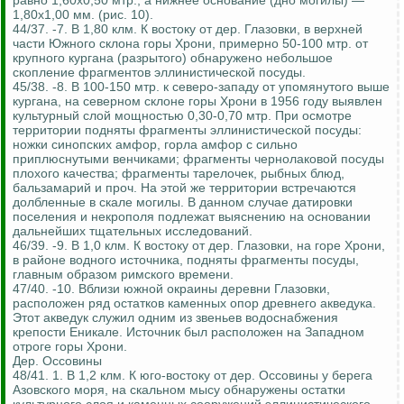
равно 1,60x0,50 мтр., а нижнее основание (дно могилы) —
1,80x1,00 мм. (рис. 10).
44/37. -7. В 1,80 клм. К востоку от дер. Глазовки, в верхней
части Южного склона горы Хрони, примерно 50-100 мтр. от
крупного кургана (разрытого) обнаружено небольшое
скопление фрагментов эллинистической посуды.
45/38. -8. В 100-150 мтр. к северо-западу от упомянутого выше
кургана, на северном склоне горы Хрони в 1956 году выявлен
культурный слой мощностью 0,30-0,70 мтр. При осмотре
территории подняты фрагменты эллинистической посуды:
ножки синопских амфор, горла амфор с сильно
приплюснутыми венчиками; фрагменты чернолаковой посуды
плохого качества; фрагменты тарелочек, рыбных блюд,
бальзамарий и проч. На этой же территории встречаются
долбленные в скале могилы. В данном случае датировки
поселения и некрополя подлежат выяснению на основании
дальнейших тщательных исследований.
46/39. -9. В 1,0 клм. К востоку от дер. Глазовки, на горе Хрони,
в районе водного источника, подняты фрагменты посуды,
главным образом римского времени.
47/40. -10. Вблизи южной окраины деревни Глазовки,
расположен ряд остатков каменных опор древнего акведука.
Этот акведук служил одним из звеньев водоснабжения
крепости Еникале. Источник был расположен на Западном
отроге горы Хрони.
Дер. Оссовины
48/41. 1. В 1,2 клм. К юго-востоку от дер. Оссовины у берега
Азовского моря, на скальном мысу обнаружены остатки