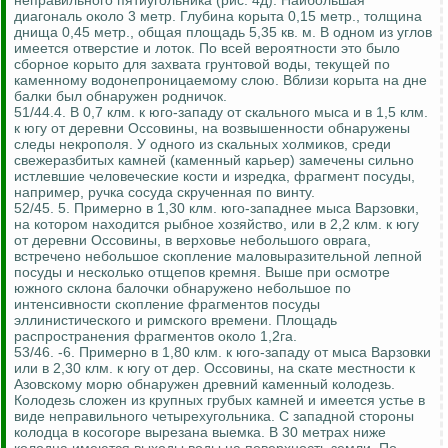
неправильного пятиугольника (рис. 4д). Наибольшая
диагональ около 3 метр. Глубина корыта 0,15 метр., толщина
днища 0,45 метр., общая площадь 5,35 кв. м. В одном из углов
имеется отверстие и лоток. По всей вероятности это было
сборное корыто для захвата грунтовой воды, текущей по
каменному водонепроницаемому слою. Вблизи корыта на дне
балки был обнаружен родничок.
51/44.4. В 0,7 клм. к юго-западу от скального мыса и в 1,5 клм.
к югу от деревни Оссовины, на возвышенности обнаружены
следы некрополя. У одного из скальных холмиков, среди
свежеразбитых камней (каменный карьер) замечены сильно
истлевшие человеческие кости и изредка, фрагмент посуды,
например, ручка сосуда скрученная по винту.
52/45. 5. Примерно в 1,30 клм. юго-западнее мыса Варзовки,
на котором находится рыбное хозяйство, или в 2,2 клм. к югу
от деревни Оссовины, в верховье небольшого оврага,
встречено небольшое скопление маловыразительной лепной
посуды и несколько отщепов кремня. Выше при осмотре
южного склона балочки обнаружено небольшое по
интенсивности скопление фрагментов посуды
эллинистического и римского времени. Площадь
распространения фрагментов около 1,2га.
53/46. -6. Примерно в 1,80 клм. к юго-западу от мыса Варзовки
или в 2,30 клм. к югу от дер. Оссовины, на скате местности к
Азовскому морю обнаружен древний каменный колодезь.
Колодезь сложен из крупных грубых камней и имеется устье в
виде неправильного четырехугольника. С западной стороны
колодца в косогоре вырезана выемка. В 30 метрах ниже