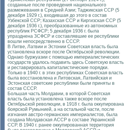
созданные после проведения национального
размежевания в Средней Азии; Таджикская ССР (5
декабря 1929 г.), входившая до этого в состав
Узбекской ССР; Казахская ССР и Киргизская ССР (5
декабря 1936 г.), преобразованные из автономных
республик РСФСР; 5 декабря 1936 г. была
упразднена ЗСФСР и составлявшие ее республики
вошли непосредственно в СССР.
В Литве, Латвии и Эстонии Советская власть была
установлена вскоре после Октябрьской революции.
Однако буржуазии с помощью империалистических
государств удалось подавить здесь Советскую власть
и реставрировать капиталистические порядки.
Только в 1940 г. в этих республиках Советская власть
была восстановлена и Литовская, Латвийская и
Эстонская советские республики были приняты в
состав СССР.
Большая часть Молдавии, в которой Советская
власть была установлена также вскоре после
Октябрьской революции, в 1918 г. была оккупирована
боярской Румынией, а на остальной части, после
изгнания австро-германских империалистов, была
создана Молдавская АССР в составе Украинской
ССР. В 1940 г. ранее оккупированная территория