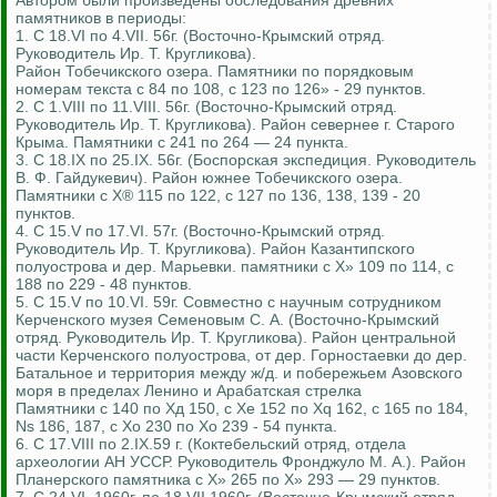
Автором были произведены обследования древних
памятников в периоды:
1. С 18.VI по 4.VII. 56г. (Восточно-Крымский отряд.
Руководитель Ир. Т. Кругликова).
Район Тобечикского озера. Памятники по порядковым
номерам текста с 84 по 108, с 123 по 126» - 29 пунктов.
2. С 1.VIII по 11.VIII. 56г. (Восточно-Крымский отряд.
Руководитель Ир. Т. Кругликова). Район севернее г. Старого
Крыма. Памятники с 241 по 264 — 24 пункта.
3. С 18.IX по 25.IX. 56г. (Боспорская экспедиция. Руководитель
В. Ф. Гайдукевич). Район южнее Тобечикского озера.
Памятники с Х® 115 по 122, с 127 по 136, 138, 139 - 20
пунктов.
4. С 15.V по 17.VI. 57г. (Восточно-Крымский отряд.
Руководитель Ир. Т. Кругликова). Район Казантипского
полуострова и дер. Марьевки. памятники с Х» 109 по 114, с
188 по 229 - 48 пунктов.
5. С 15.V по 10.VI. 59г. Совместно с научным сотрудником
Керченского музея Семеновым С. А. (Восточно-Крымский
отряд. Руководитель Ир. Т. Кругликова). Район центральной
части Керченского полуострова, от дер. Горностаевки до дер.
Батальное и территория между ж/д. и побережьем Азовского
моря в пределах Ленино и Арабатская стрелка
Памятники с 140 по Хд 150, с Хе 152 по Xq 162, с 165 по 184,
Ns 186, 187, с Хо 230 по Хо 239 - 54 пункта.
6. С 17.VIII по 2.IX.59 г. (Коктебельский отряд, отдела
археологии АН УССР. Руководитель Фронджуло М. А.). Район
Планерского памятника с Х» 265 по Х» 293 — 29 пунктов.