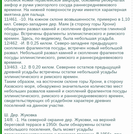
обломок ножки гераклейской амфоры, боковины реберчатых
амфор и ручки узкогорлого сосуда раннесредневекового
времени. На нижней поверхности ручки имеется характерная
вмятина для пальца.
11/461. -10. На южном склоне возвышенности, примерно в 1,10
кил. Северо-западнее дер. Маяк (в сторону горы Хрони)
обнаружен развал камней и скопление фрагментов глиняной
посуды. Встречены фрагменты эллинистического и римского
времен. Здесь, по-видимому, была небольшая усадьба.
12/462. -И. В 0,25 килом. Северо-западнее предыдущего
скопления фрагментов посуды, встречен новый небольшой
развал. Небольшой развал камней и скопление фрагментов
посуды эллинистического, римского и раннесредневекового
времени.
13/463. -12. В 0,20 килом. Севернее остатков предьщущей
древней усадьбы встречены остатки небольшой усадьбы
эллинистического и римского времен.
Таким образом, на восточном склоне горы Хрони, в сторону
Азовского моря, обнаружено значительное количество мест
небольших развалов камней и скоплений фрагментов посуды
эллинистического, римского и раннесредневекового времен,
свидетельствующих об усадебном характере древних
поселений на данном участке.
Ш. Дер. Жуковка
14/8. -1. На северной окраине дер. Жуковки, на верхней
береговой террасе в 1950г. были обнаружены остатки
небольшого поселения, быть может усадьбы