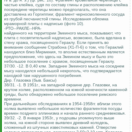
IV в. до н. э.) (ф. рис. 10). Фрагмент кровельной черепицы с
частью клейма, судя по составу глины и расположению клейма
посередине черепицы можно предполагать, что она
доставлена из Горгиппии; фрагмент черносмоленного сосуда
из грубой песчанистой глины. Исследования обломка
мраморной плиты с надписью (фото 10).
-РТО--РАКЛЕ--НРА-
найденного на территории Змеиного мыса, показывают, что
плита с посвятительной надписью, возможно, была вделана в
стену храма, посвященного Гераклу. Если принять во
внимание сообщение Страбона (Х1-П-6) о том, что Гераклий
находился близ Мирмекия, то вполне естественным является
предположение, что здесь на Змеином мысу и было это
небольшое поселение с храмом, посвященным Гераклу.
37/30. -12. В 0,40 клм. Западнее Змеиного мыса на соседнем
мысу находился небольшой некрополь, что подтверждается
находкой там нарушенного погребения.
Дер. Глазовка (быв. Баксы)
38/31. -1. В 1951г., на западной окраине дер. Глазовки, на
крутом холме, расположенном на южной конечности каменной
гряды, было обнаружено небольшое поселение римского
времени.
При дальнейших обследованиях в 1954-1958гг. вблизи этого
холма выявлено небольшое количество фрагментов посуды
времен позднего эллинизма и начала раннего средневековья.
39/32. -2. В январе 1953г., у подошвы упомянутого выше
холма, на южной стороне выявлен древний колодезь,
сложенный из штучных известняковых камней. Отверстие