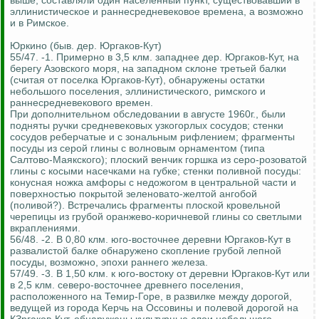
выше, составляли один населенный пункт, существовавший в
эллинистическое и раннесредневековое времена, а возможно
и в Римское.
Юркино (быв. дер. Юргаков-Кут)
55/47. -1. Примерно в 3,5 клм. западнее дер. Юргаков-Кут, на
берегу Азовского моря, на западном склоне третьей балки
(считая от поселка Юргаков-Кут), обнаружены остатки
небольшого поселения, эллинистического, римского и
раннесредневекового времен.
При дополнительном обследовании в августе 1960г., были
подняты ручки средневековых узкогорлых сосудов; стенки
сосудов реберчатые и с зональным рифлением; фрагменты
посуды из серой глины с волновым орнаментом (типа
Салтово-Маякского); плоский венчик горшка из серо-розоватой
глины с косыми насечками на губке; стенки поливной посуды:
конусная ножка амфоры с недожогом в центральной части и
поверхностью покрытой зеленовато-желтой ангобой
(поливой?). Встречались фрагменты плоской кровельной
черепицы из грубой оранжево-коричневой глины со светлыми
вкраплениями.
56/48. -2. В 0,80 клм. юго-восточнее деревни Юргаков-Кут в
развалистой балке обнаружено скопление грубой лепной
посуды, возможно, эпохи раннего железа.
57/49. -3. В 1,50 клм. к юго-востоку от деревни Юргаков-Кут или
в 2,5 клм. северо-восточнее древнего поселения,
расположенного на Темир-Горе, в развилке между дорогой,
ведущей из города Керчь на Оссовины и полевой дорогой на