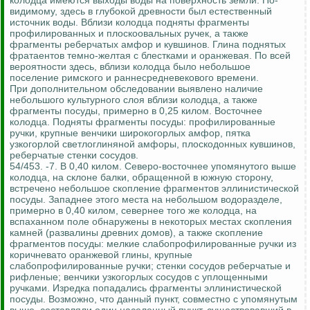
колодца имеются выходы воды на поверхность земли. По-
видимому, здесь в глубокой древности был естественный
источник воды. Вблизи колодца подняты фрагменты
профилированных и плоскоовальных ручек, а также
фрагменты реберчатых амфор и кувшинов. Глина поднятых
фратаентов темно-желтая с блестками и оранжевая. По всей
вероятности здесь, вблизи колодца было небольшое
поселение римского и раннесредневекового времени.
При дополнительном обследовании выявлено наличие
небольшого культурного слоя вблизи колодца, а также
фрагменты посуды, примерно в 0,25 килом. Восточнее
колодца. Подняты фрагменты посуды: профилированные
ручки, крупные венчики широкогорлых амфор, пятка
узкогорлой светлоглиняной амфоры, плоскодонных кувшинов,
реберчатые стенки сосудов.
54/453. -7. В 0,40 килом. Северо-восточнее упомянутого выше
колодца, на склоне балки, обращенной в южную сторону,
встречено небольшое скопление фрагментов эллинистической
посуды. Западнее этого места на небольшом водоразделе,
примерно в 0,40 килом, севернее того же колодца, на
вспаханном поле обнаружены в некоторых местах скопления
камней (развалины древних домов), а также скопление
фрагментов посуды: мелкие слабопрофилированные ручки из
коричневато оранжевой глины, крупные
слабопрофилированные ручки; стенки сосудов реберчатые и
рифленые; венчики узкогорлых сосудов с уплощенными
ручками. Изредка попадались фрагменты эллинистической
посуды. Возможно, что данный пункт, совместно с упомянутым