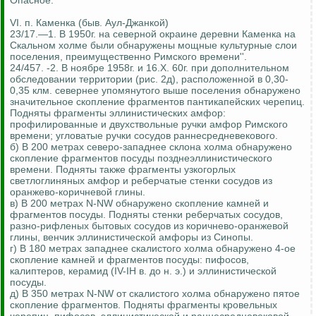
Опасное.
VI. п. Каменка (быв. Аул-Джанкой)
23/17.—1. В 1950г. на северной окраине деревни Каменка на
Скальном холме были обнаружены мощные культурные слои
поселения, преимущественно Римского времени''.
24/457. -2. В ноябре 1958г. и 16.Х. 60г. при дополнительном
обследовании территории (рис. 2д), расположенной в 0,30-
0,35 клм. севернее упомянутого выше поселения обнаружено
значительное скопление фрагментов пантикапейских черепиц.
Подняты фрагменты эллинистических амфор:
профилированные и двухствольные ручки амфор Римского
времени; угловатые ручки сосудов раннесредневекового.
б) В 200 метрах северо-западнее склона холма обнаружено
скопление фрагментов посуды позднеэллинистического
времени. Подняты также фрагменты узкогорлых
светлоглиняных амфор и реберчатые стенки сосудов из
оранжево-коричневой глины.
в) В 200 метрах N-NW обнаружено скопление камней и
фрагментов посуды. Подняты стенки реберчатых сосудов,
разно-рифленых бытовых сосудов из коричнево-оранжевой
глины, венчик эллинистической амфоры из Синопы.
г) В 180 метрах западнее скалистого холма обнаружено 4-ое
скопление камней и фрагментов посуды: пифосов,
калиптеров, керамид (IV-IH в. до н. э.) и эллинистической
посуды.
д) В 350 метрах N-NW от скалистого холма обнаружено пятое
скопление фрагментов. Подняты фрагменты кровельных