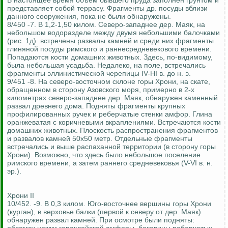
В настоящее время объем бывшего пруда заполнен грунтом и
представляет собой террасу. Фрагменты др. посуды вблизи
данного сооружения, пока не были обнаружены.
8/450 -7. В 1,2-1,50 килом. Северо-западнее дер. Маяк, на
небольшом водоразделе между двумя небольшими балочками
(рис. 1д) .встречены развалы камней и среди них фрагменты
глиняной посуды римского и раннесредневекового времени.
Попадаются кости домашних животных. Здесь, по-видимому,
была небольшая усадьба. Недалеко, на поле, встречались
фрагменты эллинистической черепицы IV-HI в. до н. э.
9/451 -8. На северо-восточном склоне горы Хрони, на скате,
обращенном в сторону Азовского моря, примерно в 2-х
километрах северо-западнее дер. Маяк, обнаружен каменный
развал древнего дома. Подняты фрагменты крупных
профилированных ручек и реберчатые стенки амфор. Глина
оранжеватая с коричневыми вкраплениями. Встречаются кости
домашних животных. Плоскость распространения фрагментов
и развалов камней 50x50 метр. Отдельные фрагменты
встречались и выше распаханной территории (в сторону горы
Хрони). Возможно, что здесь было небольшое поселение
римского времени, а затем раннего средневековья (V-VI в. н.
эр.).
Хрони II
10/452. -9. В 0,3 килом. Юго-восточнее вершины горы Хрони
(курган), в верховье балки (первой к северу от дер. Маяк)
обнаружен развал камней. При осмотре были подняты: