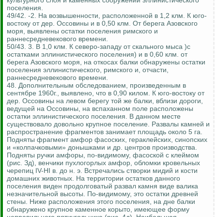
культурного слоя и каменных сооружений эллинистического
поселения.
49/42. -2. На возвышенности, расположенной в 1,2 клм. К юго-
востоку от дер. Оссовины и в 0,50 клм. От берега Азовского
моря, выявлены остатки поселения римского и
раннесредневекового времени.
50/43. 3. В 1,0 клм. К северо-западу от скального мыса )с
остатками эллинистического поселения) и в 0,60 клм. от
берега Азовского моря, на откосах балки обнаружены остатки
поселения эллинистического, римского и, отчасти,
раннесредневекового времени.
48. Дополнительным обследованием, произведенным в
сентябре 1960г., выявлено, что в 0,90 килом. К юго-востоку от
дер. Оссовины на левом берегу той же балки, вблизи дороги,
ведущей на Оссовины, на вспаханном поле расположены
остатки эллинистического поселения. В данном месте
существовало довольно крупное поселение. Развалы камней и
распространение фрагментов занимает площадь около 5 га.
Подняты фрагмент амфор фасоских, гераклейских, синопских
и «колпачковыми» донышками и др. центров производства.
Подняты ручки амфоры, по-видимому, фасоской с клеймом
(рис. Зд), венчики пухлогорлых амфор, обломки кровельных
черепиц IV-HI в. до н. э. Встречались створки мидий и кости
домашних животных. На территории остатков данного
поселения виден продолговатый развал камня виде валика
незначительной высоты. По-видимому, это остатки древней
стены. Ниже расположения этого поселения, на дне балки
обнаружено крупное каменное корыто, имеющее форму