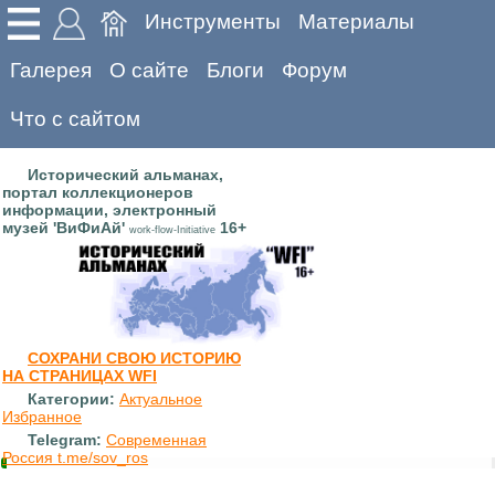
Инструменты
Материалы
Галерея
О сайте
Блоги
Форум
Что с сайтом
Исторический альманах,
портал коллекционеров
информации, электронный
музей 'ВиФиАй'
16+
work-flow-Initiative
СОХРАНИ СВОЮ ИСТОРИЮ
НА СТРАНИЦАХ WFI
Категории:
Актуальное
Избранное
Telegram:
Современная
Россия t.me/sov_ros