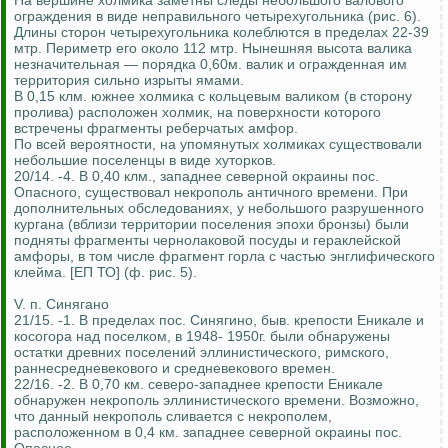
На вершине холмика заметны следы небольшого валового
ограждения в виде неправильного четырехугольника (рис. 6).
Длины сторон четырехугольника колеблются в пределах 22-39
мтр. Периметр его около 112 мтр. Нынешняя высота валика
незначительная — порядка 0,60м. валик и огражденная им
территория сильно изрыты ямами.
В 0,15 клм. южнее холмика с кольцевым валиком (в сторону
пролива) расположен холмик, на поверхности которого
встречены фрагменты реберчатых амфор.
По всей вероятности, на упомянутых холмиках существовали
небольшие поселенцы в виде хуторков.
20/14. -4. В 0,40 клм., западнее северной окраины пос.
Опасного, существовал некрополь античного времени. При
дополнительных обследованиях, у небольшого разрушенного
кургана (вблизи территории поселения эпохи бронзы) были
подняты фрагменты чернолаковой посуды и гераклейской
амфоры, в том числе фрагмент горла с частью энглифического
клейма. [ЕП ТО] (ф. рис. 5).
V. п. Синягано
21/15. -1. В пределах пос. Синягино, быв. крепости Еникале и
косогора над поселком, в 1948- 1950г. были обнаружены
остатки древних поселений эллинистического, римского,
раннесредневекового и средневекового времен.
22/16. -2. В 0,70 км. северо-западнее крепости Еникале
обнаружен некрополь эллинистического времени. Возможно,
что данный некрополь сливается с некрополем,
расположенном в 0,4 км. западнее северной окраины пос.