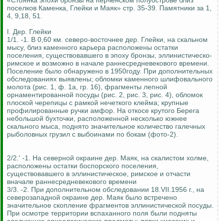
«Стоянка эпохи бронзы на Керченском полуострове близ
поселков Каменка, Глейки и Маяк» стр. 35-39. Памятники за 1,
4, 9,18, 51.
I. Дер. Глейки
1/1. -1. В 0,60 км. северо-восточнее дер. Глейки, на скальном
мысу, близ каменного карьера расположены остатки
поселения, существовавшего в эпоху бронзы, эллинистическо-
римское и возможно в начале раннесредневекового времени.
Поселение было обнаружено в 1950году. При дополнительных
обследованиях выявлены; обломки каменного шлифовального
молота (рис. 1, ф. 1а, гр. 16), фрагменты лепной
орнаментированной посуды (рис. 2, рис. 3, рис. 4), обломок
плоской черепицы с рамкой нечеткого клейма; крупные
профилированные ручки амфор. На откосе крутого Берега
небольшой бухточки, расположенной несколько южнее
скального мыса, поднято значительное количество галечных
рыболовных грузил с выбоинами по бокам (фото-2).
2/2.' -1. На северной окраине дер. Маяк, на скалистом холме,
расположены остатки боспорского поселения,
существовавшего в эллинистическое, римское и отчасти
вначале раннесредневекового времени
3/3. -2. При дополнительном обследовании 18.VII.1956 г., на
северозападной окраине дер. Маяк было встречено
значительное скопление фрагментов эллинистической посуды.
При осмотре территории вспаханного поля были подняты