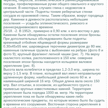
черепиц, пифосов, эллинистической и раннесредневековой
посуды, профилированные ручки общего овального и круглого
сечения. В некоторых случаях глина с недожогом в
центральной части. Подняты тонкие реберчатые стенки
сосудов из оранжевой глины. Таким образом, вокруг городища
дер. Каменки в древности располагались небольшие
поселения — усадьбы эллинистического, римского и
раннесредневекового времени.
25/18. -2. В 1952г., примерно в 0,90 клм. к юго-востоку о дер.
Каменки были обнаружены остатки поселения эпохи бронзы.
При дополнительных обследованиях были подняты:
кремневый отбойник яйцевидной формы размерами
0,30x45x55 мм; шаровидные терочники диаметром до 80 мм;
каменные галечные грузила с выбоинами на ребрах (фото 8 и
фото 9); крупный фрагмент лепной чашки (рис. 7). На верху
скалистого холма, расположенного в 150 клм. севернее
поселения эпохи бронзы находится кольцевое валовое
укрепление (рис. 8).
Высота вала колеблется в пределах 1,2-3,0 мтр., ширина по
верху 1-1,5 мтр. В плане, кольцевой вал имел неправильную
удлиненную форму, наибольшей длиной около 60 м. и
наименьшей шириной 16 мтр. Общая длина вала около 150
мтр. Вал отсыпан, в основном, из щебенистого грунта с
примесью крупных известняковых камней. Территория
укрепления была порядка 1000 кв. метр. На территории
укрепления пока не были обнаружены какие-либо
археологические предметы, по которым можно было бы судить
о времени его сооружения. Восточная сторона укрепления в