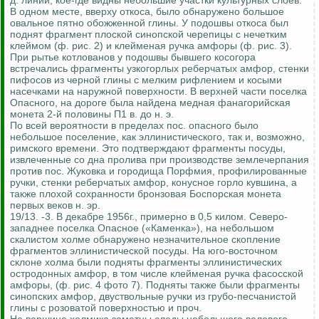
д. линии, кое-где видны небольшие участки культурных слоев.
В одном месте, вверху откоса, было обнаружено большое
овальное пятно обожженной глины. У подошвы откоса был
поднят фрагмент плоской синопской черепицы с нечетким
клеймом (ф. рис. 2) и клейменая ручка амфоры (ф. рис. 3).
При рытье котлованов у подошвы бывшего косогора
встречались фрагменты узкогорлых реберчатых амфор, стенки
пифосов из черной глины с мелким рифлением и косыми
насечками на наружной поверхности. В верхней части поселка
Опасного, на дороге была найдена медная фанагорийская
монета 2-й половины П1 в. до н. э.
По всей вероятности в пределах пос. опасного было
небольшое поселение, как эллинистического, так и, возможно,
римского времени. Это подтверждают фрагменты посуды,
извлеченные со дна пролива при производстве землечерпания
против пос. Жуковка и городища Порфмия, профилированные
ручки, стенки реберчатых амфор, конусное горло кувшина, а
также плохой сохранности бронзовая Боспорская монета
первых веков н. эр.
19/13. -3. В декабре 1956г., примерно в 0,5 килом. Северо-
западнее поселка Опасное («Каменка»), на небольшом
скалистом холме обнаружено незначительное скопление
фрагментов эллинистической посуды. На юго-восточном
склоне холма были подняты фрагменты эллинистических
остродонных амфор, в том числе клейменая ручка фасосской
амфоры, (ф. рис. 4 фото 7). Подняты также были фрагменты
синопских амфор, двуствольные ручки из грубо-песчанистой
глины с розоватой поверхностью и проч.