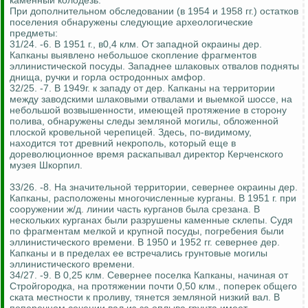
каменный колодезь.
При дополнительном обследовании (в 1954 и 1958 гг.) остатков
поселения обнаружены следующие археологические
предметы:
31/24. -6. В 1951 г., в0,4 клм. От западной окраины дер.
Капканы выявлено небольшое скопление фрагментов
эллинистической посуды. Западнее шлаковых отвалов подняты
днища, ручки и горла остродонных амфор.
32/25. -7. В 1949г. к западу от дер. Капканы на территории
между заводскими шлаковыми отвалами и выемкой шоссе, на
небольшой возвышенности, имеющей протяжение в сторону
полива, обнаружены следы земляной могилы, обложенной
плоской кровельной черепицей. Здесь, по-видимому,
находится тот древний некрополь, который еще в
дореволюционное время раскапывал директор Керченского
музея Шкорпил.
33/26. -8. На значительной территории, севернее окраины дер.
Капканы, расположены многочисленные курганы. В 1951 г. при
сооружении ж/д. линии часть курганов была срезана. В
нескольких курганах были разрушены каменные склепы. Судя
по фрагментам мелкой и крупной посуды, погребения были
эллинистического времени. В 1950 и 1952 гг. севернее дер.
Капканы и в пределах ее встречались грунтовые могилы
эллинистического времени.
34/27. -9. В 0,25 клм. Севернее поселка Капканы, начиная от
Стройгородка, на протяжении почти 0,50 клм., поперек общего
ската местности к проливу, тянется земляной низкий вал. В