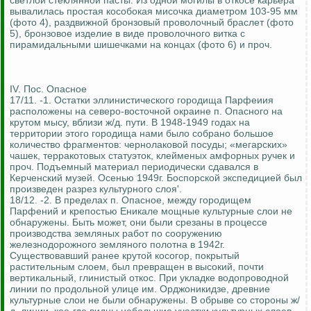
светлой стеклянной пасты. Из одной могилы в откосе карьера
вывалилась простая кособокая мисочка диаметром 103-95 мм
(фото 4), раздвижной бронзовый проволочный браслет (фото
5), бронзовое изделие в виде проволочного витка с
пирамидальными шишечками на концах (фото 6) и проч.
IV. Пос. Опасное
17/11. -1. Остатки эллинистического городища Парфеиия
расположены на северо-восточной окраине п. Опасного на
крутом мысу, вблизи ж/д. пути. В 1948-1949 годах на
территории этого городища нами было собрано большое
количество фрагментов: чернолаковой посуды; «мегарских»
чашек, терракотовых статуэток, клейменых амфорных ручек и
проч. Подъемный материал периодически сдавался в
Керченский музей. Осенью 1949г. Боспорской экспедицией был
произведен разрез культурного слоя'.
18/12. -2. В пределах п. Опасное, между городищем
Парфений и крепостью Еникале мощные культурные слои не
обнаружены. Быть может, они были срезаны в процессе
производства земляных работ по сооружению
железнодорожного земляного полотна в 1942г.
Существовавший ранее крутой косогор, покрытый
растительным слоем, был превращен в высокий, почти
вертикальный, глинистый откос. При укладке водопроводной
линии по продольной улице им. Орджоникидзе, древние
культурные слои не были обнаружены. В обрыве со стороны ж/