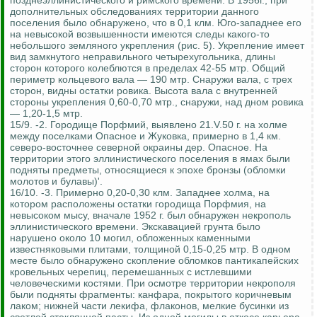
позднеэллинистического и римского времени. В 1956г., при
дополнительных обследованиях территории данного
поселения было обнаружено, что в 0,1 клм. Юго-западнее его
на невысокой возвышенности имеются следы какого-то
небольшого земляного укрепления (рис. 5). Укрепление имеет
вид замкнутого неправильного четырехугольника, длины
сторон которого колеблются в пределах 42-55 мтр. Общий
периметр кольцевого вала — 190 мтр. Снаружи вала, с трех
сторон, видны остатки ровика. Высота вала с внутренней
стороны укрепления 0,60-0,70 мтр., снаружи, над дном ровика
— 1,20-1,5 мтр.
15/9. -2. Городище Порфмий, выявлено 21.V.50 г. на холме
между поселками Опасное и Жуковка, примерно в 1,4 км.
северо-восточнее северной окраины дер. Опасное. На
территории этого эллинистического поселения в ямах были
подняты предметы, относящиеся к эпохе бронзы (обломки
молотов и булавы)'.
16/10. -3. Примерно 0,20-0,30 клм. Западнее холма, на
котором расположены остатки городища Порфмия, на
невысоком мысу, вначале 1952 г. был обнаружен некрополь
эллинистического времени. Экскавацией грунта было
нарушено около 10 могил, обложенных каменными
известняковыми плитами, толщиной 0,15-0,25 мтр. В одном
месте было обнаружено скопление обломков пантикапейских
кровельных черепиц, перемешанных с истлевшими
человеческими костями. При осмотре территории некрополя
были подняты фрагменты: канфара, покрытого коричневым
лаком; нижней части лекифа, флаконов, мелкие бусинки из