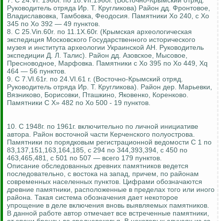
7. С 24.VI. 1960г. по 18.VII.1960г. (Восточно-Крымский отряд.
Руководитель отряда Ир. Т. Кругликова) Район дд. Фронтовое,
Владиславовка, Тамбовка, Феодосия. Памятники Хо 240, с Хо
345 по Хо 392 — 49 пунктов.
8. С 25.Vin.60r. по 11.1Х.60г. (Крымская археологическая
экспедиция Московского Государственного исторического
музея и института археологии Украинской АН. Руководитель
экспедиции Д. Л. Талис). Район дд. Азовское, Мысовое,
Пресноводное, Марфовка. Памятники с Хо 395 по Хо 449, Xq
464 — 56 пунктов.
9. С 7.VI.61r. по 24.VI.61 г. (Восточно-Крымский отряд.
Руководитель отряда Ир. Т. Кругликова). Район дер. Марьевки,
Вязниково, Борисовки, Пташкино, Яковенко, Коренково.
Памятники С Х» 482 по Хо 500 - 19 пунктов.
10. С 1948г. по 1961г. включительно по личной инициативе
автора. Район восточной части Керченского полуострова.
Памятники по порядковым регистрационной ведомости С 1 по
83,137,151,163,164,185, с 294 по 344,393,394, с 450 по
463,465,481, с 501 по 507 — всего 179 пунктов.
Описание обследованных древних памятников ведется
последовательно, с востока на запад, причем, по районам
современных населенных пунктов. Цифрами обозначаются
древние памятники, расположенные в пределах того или иного
района. Такая система обозначения дает некоторое
упрощение в деле включения вновь выявляемых памятников.
В данной работе автор отмечает все встреченные памятники,