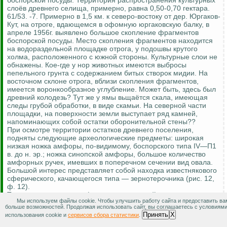
боспорской посуды. Территория распространения культурных
слоёв древнего селища, примерно, равна 0,50-0,70 гектара.
61/53. -7. Примерно в 1,5 км. к северо-востоку от дер. Юргаков-
Кут, на отроге, вдающемся в офомную юргаковскую балку, в
апреле 1956г. выявлено большое скопление фрагментов
боспорской посуды. Место скопления фрагментов находится
на водораздельной площадке отрога, у подошвы крутого
холма, расположенного с южной стороны. Культурные слои не
обнажены. Кое-где у нор животных имеются выбросы
пепельного грунта с содержанием битых створок мидии. На
восточном склоне отрога, вблизи скопления фрагментов,
имеется воронкообразное углубление. Может быть, здесь был
древний колодезь? Тут же у ямы вьщаётся скала, имеющая
следы грубой обработки, в виде скамьи. На северной части
площадки, на поверхности земли выступает ряд камней,
напоминающих собой остатки оборонительной стены??
При осмотре территории остатков древнего поселения,
подняты следующие археологические предметы: широкая
низкая ножка амфоры, по-видимому, боспорского типа IV—П1
в. до н. эр.; ножка синопской амфоры, большое количество
амфорных ручек, имевших в поперечном сечении вид овала.
Большой интерес представляет собой находка известнякового
сферического, качающегося типа — зернотерочника (рис. 12,
ф. 12).
Территория скопления фрагментов древней посуды,
Мы используем файлы cookie. Чтобы улучшить работу сайта и предоставить ва
примерно, определяется в 1,5-2,0 га. По всей вероятности
больше возможностей. Продолжая использовать сайт, вы соглашаетесь с условиям
здесь было эллинистическое поселение.
Принять
X
использования cookie и
сервисов сбора статистики
.
При дополнительном обследовании в сентябре 1960г., были