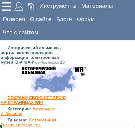
Инструменты
Материалы
Галерея
О сайте
Блоги
Форум
Что с сайтом
Исторический альманах,
портал коллекционеров
информации, электронный
музей 'ВиФиАй'
16+
work-flow-Initiative
СОХРАНИ СВОЮ ИСТОРИЮ
НА СТРАНИЦАХ WFI
Категории:
Актуальное
Избранное
Telegram:
Современная
Россия t.me/sov_ros