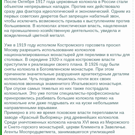
После Октября 1917 года церковные колокола в России стали
объектом непрерывных нападок. Против них действовало
сразу два фактора идеологический и экономический. Одним из
первых советских декретов был запрещен набатный звон,
чтобы исключить возможность призыва к выступлениям против
большевиков. В колоколах атеистическая власть, нацеленная
на промышленно-хозяйственную деятельность, увидела и
вожделенный цветной металл.
Уже в 1919 году исполком Костромского горсовета просил
Москву разрешить использзование колоколов
национализированных монастырей для переливки в котлы для
столовых. В середине 1920-х годов костромские власти
приступили к реализации своего плана. В 1926 году были
сняты колокола в Богоявленском монастыре. При этом
причинили значительные разрушения архитектурным деталям
колокольни. Чуть позднее лишилась почти всех своих
колоколов звонница знаменитого Ипатьевского монастыря.
При спуске самых тяжелых из них также пострадала
колокольня. Это уже потом специалисты-профессионалы
приноровились разбивать большие колокола прямо на
колокольне или даже подрывать их на куски небольшими
направленными взрывами.
Примерно в это же время псковские власти переплавили на
заводе «Красный Выборжец» ряд древнейших колоколов.
Среди уничтоженных колокола начала XVI века из Мирожского
и Снето-горского монастырей, церкви Климента в Завеличье.
Агенты Моспродцветмета, занимавшегося утилизацией