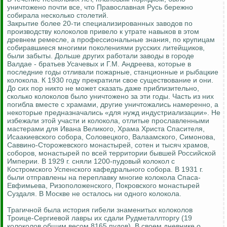
уничтожено почти все, что Православная Русь бережно
собирала несколько столетий.
Закрытие более 20-ти специализированных заводов по
производству колоколов привело к утрате навыков в этом
древнем ремесле, а профессиональные знания, по крупицам
собиравшиеся многими поколениями русских литейщиков,
были забыты. Дольше других работали заводы в городе
Валдае - братьев Усачевых и Г.М. Андреева, которые в
последние годы отливали пожарные, станционные и рыбацкие
колокола. К 1930 году прекратили свое существование и они.
До сих пор никто не может сказать даже приблизительно,
сколько колоколов было уничтожено за эти годы. Часть из них
погибла вместе с храмами, другие уничтожались намеренно, а
некоторые предназначались «для нужд индустриализации». Не
избежали этой участи и колокола, отлитые прославленными
мастерами для Ивана Великого, Храма Христа Спасителя,
Исаакиевского собора, Соловецкого, Валаамского, Симонова,
Саввино-Сторожевского монастырей, сотен и тысяч храмов,
соборов, монастырей по всей территории бывшей Российской
Империи. В 1929 г. сняли 1200-пудовый колокол с
Костромского Успенского кафедрального собора. В 1931 г.
были отправлены на переплавку многие колокола Спаса-
Евфимьева, Ризоположенского, Покровского монастырей
Суздаля. В Москве не осталось ни одного колокола.
Трагичной была история гибели знаменитых колоколов
Троице-Сергиевой лавры их сдали Рудметаллторгу (19
колоколов общим весом 8165 пудов). В своем дневнике о