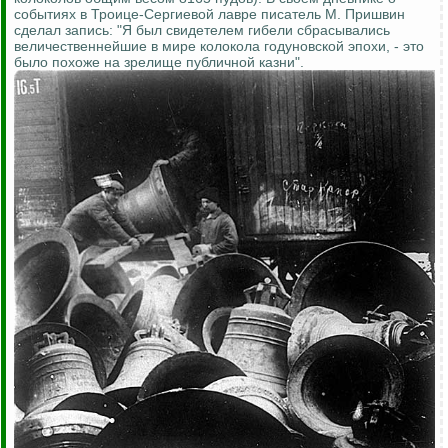
событиях в Троице-Сергиевой лавре писатель М. Пришвин
сделал запись: "Я был свидетелем гибели сбрасывались
величественнейшие в мире колокола годуновской эпохи, - это
было похоже на зрелище публичной казни".