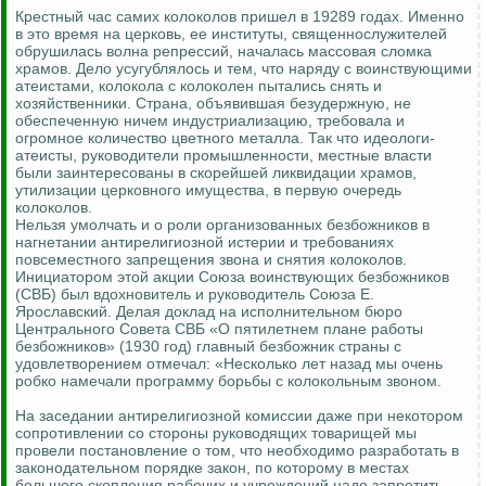
Крестный час самих колоколов пришел в 19289 годах. Именно
в это время на церковь, ее институты, священнослужителей
обрушилась волна репрессий, началась массовая сломка
храмов. Дело усугублялось и тем, что наряду с воинствующими
атеистами, колокола с колоколен пытались снять и
хозяйственники. Страна, объявившая безудержную, не
обеспеченную ничем индустриализацию, требовала и
огромное количество цветного металла. Так что идеологи-
атеисты, руководители промышленности, местные власти
были заинтересованы в скорейшей ликвидации храмов,
утилизации церковного имущества, в первую очередь
колоколов.
Нельзя умолчать и о роли организованных безбожников в
нагнетании антирелигиозной истерии и требованиях
повсеместного запрещения звона и снятия колоколов.
Инициатором этой акции Союза воинствующих безбожников
(СВБ) был вдохновитель и руководитель Союза Е.
Ярославский. Делая доклад на исполнительном бюро
Центрального Совета СВБ «О пятилетнем плане работы
безбожников» (1930 год) главный безбожник страны с
удовлетворением отмечал: «Несколько лет назад мы очень
робко намечали программу борьбы с колокольным звоном.
На заседании антирелигиозной комиссии даже при некотором
сопротивлении со стороны руководящих товарищей мы
провели постановление о том, что необходимо разработать в
законодательном порядке закон, по которому в местах
большого скопления рабочих и учреждений надо запретить