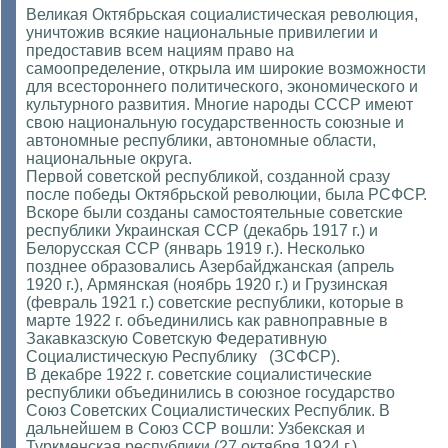
Великая Октябрьская социалистическая революция,
уничтожив всякие национальные привилегии и
предоставив всем нациям право на
самоопределение, открыла им широкие возможности
для всестороннего политического, экономического и
культурного развития. Многие народы СССР имеют
свою национальную государственность союзные и
автономные республики, автономные области,
национальные округа.
Первой советской республикой, созданной сразу
после победы Октябрьской революции, была РСФСР.
Вскоре были созданы самостоятельные советские
республики Украинская ССР (декабрь 1917 г.) и
Белорусская ССР (январь 1919 г.). Несколько
позднее образовались Азербайджанская (апрель
1920 г.), Армянская (ноябрь 1920 г.) и Грузинская
(февраль 1921 г.) советские республики, которые в
марте 1922 г. объединились как равноправные в
Закавказскую Советскую Федеративную
Социалистическую Республику (ЗСФСР).
В декабре 1922 г. советские социалистические
республики объединились в союзное государство
Союз Советских Социалистических Республик. В
дальнейшем в Союз ССР вошли: Узбекская и
Туркменская республики (27 октября 1924 г.),