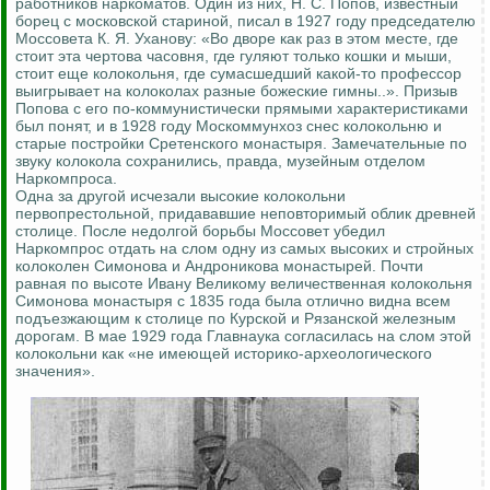
работников наркоматов. Один из них, Н. С. Попов, известный
борец с московской стариной, писал в 1927 году председателю
Моссовета К. Я. Уханову: «Во дворе как раз в этом месте, где
стоит эта чертова часовня, где гуляют только кошки и мыши,
стоит еще колокольня, где сумасшедший какой-то профессор
выигрывает на колоколах разные божеские гимны..». Призыв
Попова с его по-коммунистически прямыми характеристиками
был понят, и в 1928 году Москоммунхоз снес колокольню и
старые постройки Сретенского монастыря. Замечательные по
звуку колокола сохранились, правда, музейным отделом
Наркомпроса.
Одна за другой исчезали высокие колокольни
первопрестольной, придававшие неповторимый облик древней
столице. После недолгой борьбы Моссовет убедил
Наркомпрос отдать на слом одну из самых высоких и стройных
колоколен Симонова и Андроникова монастырей. Почти
равная по высоте Ивану Великому величественная колокольня
Симонова монастыря с 1835 года была отлично видна всем
подъезжающим к столице по Курской и Рязанской железным
дорогам. В мае 1929 года Главнаука согласилась на слом этой
колокольни как «не имеющей историко-археологического
значения».