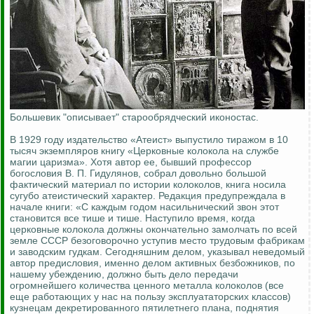
Большевик "описывает" старообрядческий иконостас.
В 1929 году издательство «Атеист» выпустило тиражом в 10
тысяч экземпляров книгу «Церковные колокола на службе
магии царизма». Хотя автор ее, бывший профессор
богословия В. П. Гидулянов, собрал довольно большой
фактический материал по истории колоколов, книга носила
сугубо атеистический характер. Редакция предупреждала в
начале книги: «С каждым годом насильнический звон этот
становится все тише и тише. Наступило время, когда
церковные колокола должны окончательно замолчать по всей
земле СССР безоговорочно уступив место трудовым фабрикам
и заводским гудкам. Сегодняшним делом, указывал неведомый
автор предисловия, именно делом активных безбожников, по
нашему убеждению, должно быть дело передачи
огромнейшего количества ценного металла колоколов (все
еще работающих у нас на пользу эксплуататорских классов)
кузнецам декретированного пятилетнего плана, поднятия