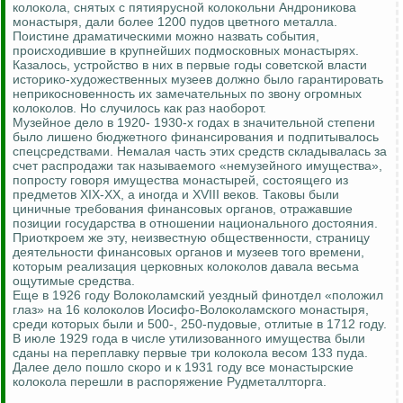
колокола, снятых с пятиярусной колокольни Андроникова
монастыря, дали более 1200 пудов цветного металла.
Поистине драматическими можно назвать события,
происходившие в крупнейших подмосковных монастырях.
Казалось, устройство в них в первые годы советской власти
историко-художественных музеев должно было гарантировать
неприкосновенность их замечательных по звону огромных
колоколов. Но случилось как раз наоборот.
Музейное дело в 1920- 1930-х годах в значительной степени
было лишено бюджетного финансирования и подпитывалось
спецсредствами. Немалая часть этих средств складывалась за
счет распродажи так называемого «немузейного имущества»,
попросту говоря имущества монастырей, состоящего из
предметов XIX-XX, а иногда и XVIII веков. Таковы были
циничные требования финансовых органов, отражавшие
позиции государства в отношении национального достояния.
Приоткроем же эту, неизвестную общественности, страницу
деятельности финансовых органов и музеев того времени,
которым реализация церковных колоколов давала весьма
ощутимые средства.
Еще в 1926 году Волоколамский уездный финотдел «положил
глаз» на 16 колоколов Иосифо-Волоколамского монастыря,
среди которых были и 500-, 250-пудовые, отлитые в 1712 году.
В июле 1929 года в числе утилизованного имущества были
сданы на переплавку первые три колокола весом 133 пуда.
Далее дело пошло скоро и к 1931 году все монастырские
колокола перешли в распоряжение Рудметаллторга.