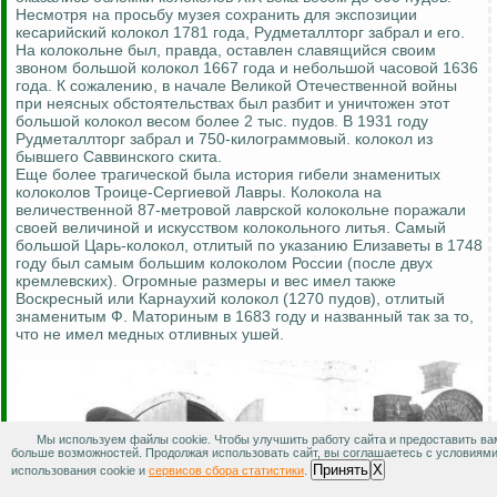
Несмотря на просьбу музея сохранить для экспозиции
кесарийский колокол 1781 года, Рудметаллторг забрал и его.
На колокольне был, правда, оставлен славящийся своим
звоном большой колокол 1667 года и небольшой часовой 1636
года. К сожалению, в начале Великой Отечественной войны
при неясных обстоятельствах был разбит и уничтожен этот
большой колокол весом более 2 тыс. пудов. В 1931 году
Рудметаллторг забрал и 750-килограммовый. колокол из
бывшего Саввинского скита.
Еще более трагической была история гибели знаменитых
колоколов Троице-Сергиевой Лавры. Колокола на
величественной 87-метровой лаврской колокольне поражали
своей величиной и искусством колокольного литья. Самый
большой Царь-колокол, отлитый по указанию Елизаветы в 1748
году был самым большим колоколом России (после двух
кремлевских). Огромные размеры и вес имел также
Воскресный или Карнаухий колокол (1270 пудов), отлитый
знаменитым Ф. Маториным в 1683 году и названный так за то,
что не имел медных отливных ушей.
Мы используем файлы cookie. Чтобы улучшить работу сайта и предоставить ва
больше возможностей. Продолжая использовать сайт, вы соглашаетесь с условиям
Принять
X
использования cookie и
сервисов сбора статистики
.