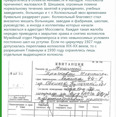
превратились в объекты ненависти и нападок. «Колокола
причиняют, жаловался В. Шишаков, огромные помехи
нормальному течению занятий в учреждениях, учебных
заведениях, больницах и т. п Колокольный звон временами
буквально раздирает уши». Колокольный благовест стал
внезапно мешать больницам, заводам и фабрикам, школам,
руководство, а иногда и коллективы которых начали
жаловаться в адмотдел Моссовета. Каждая такая жалоба
нередко приводила к закрытию храма и снятию колоколов.
Музейный отдел Наркомпроса в этих невыносимых условиях
постоянно шел на уступки. Если по циркуляру 1927 года
допускалась переплавка колоколов XIX-XX веков, то с
разрешения Главнауки в 1930 году охранялись лишь
отдельные выдающиеся колокола.