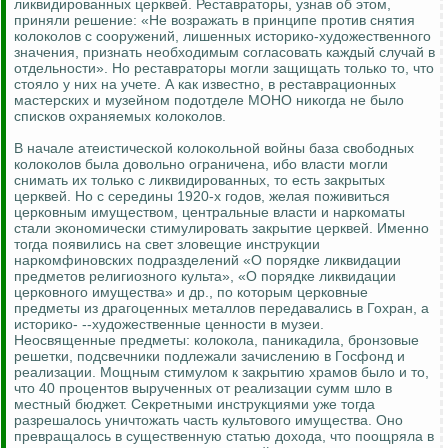
ликвидированных церквей. Реставраторы, узнав об этом,
приняли решение: «Не возражать в принципе против снятия
колоколов с сооружений, лишенных историко-художественного
значения, признать необходимым согласовать каждый случай в
отдельности». Но реставраторы могли защищать только то, что
стояло у них на учете. А как известно, в реставрационных
мастерских и музейном подотделе МОНО никогда не было
списков охраняемых колоколов.
В начале атеистической колокольной войны база свободных
колоколов была довольно ограничена, ибо власти могли
снимать их только с ликвидированных, то есть закрытых
церквей. Но с середины 1920-х годов, желая поживиться
церковным имуществом, центральные власти и наркоматы
стали экономически стимулировать закрытие церквей. Именно
тогда появились на свет зловещие инструкции
наркомфиновских подразделений «О порядке ликвидации
предметов религиозного культа», «О порядке ликвидации
церковного имущества» и др., по которым церковные
предметы из драгоценных металлов передавались в Гохран, а
историко- --художественные ценности в музеи.
Неосвященные предметы: колокола, паникадила, бронзовые
решетки, подсвечники подлежали зачислению в Госфонд и
реализации. Мощным стимулом к закрытию храмов было и то,
что 40 процентов вырученных от реализации сумм шло в
местный бюджет. Секретными инструкциями уже тогда
разрешалось уничтожать часть культового имущества. Оно
превращалось в существенную статью дохода, что поощряла в