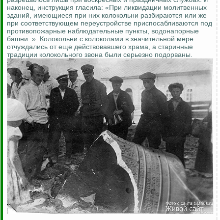
наконец, инструкция гласила: «При ликвидации молитвенных
зданий, имеющиеся при них колокольни разбираются или же
при соответствующем переустройстве приспосабливаются под
противопожарные наблюдательные пункты, водонапорные
башни..». Колокольни с колоколами в значительной мере
отчуждались от еще действовавшего храма, а старинные
традиции колокольного звона были серьезно подорваны.