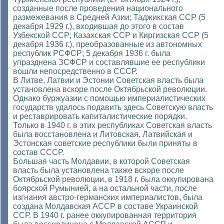
созданные после проведения национального
размежевания в Средней Азии; Таджикская ССР (5
декабря 1929 г.), входившая до этого в состав
Узбекской ССР; Казахская ССР и Киргизская ССР (5
декабря 1936 г.), преобразованные из автономных
республик РСФСР; 5 декабря 1936 г. была
упразднена ЗСФСР и составлявшие ее республики
вошли непосредственно в СССР.
В Литве, Латвии и Эстонии Советская власть была
установлена вскоре после Октябрьской революции.
Однако буржуазии с помощью империалистических
государств удалось подавить здесь Советскую власть
и реставрировать капиталистические порядки.
Только в 1940 г. в этих республиках Советская власть
была восстановлена и Литовская, Латвийская и
Эстонская советские республики были приняты в
состав СССР.
Большая часть Молдавии, в которой Советская
власть была установлена также вскоре после
Октябрьской революции, в 1918 г. была оккупирована
боярской Румынией, а на остальной части, после
изгнания австро-германских империалистов, была
создана Молдавская АССР в составе Украинской
ССР. В 1940 г. ранее оккупированная территория