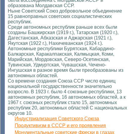
была воссоединена с Молдавской АССР и
образована Молдавская ССР.
Ныне Советский Союз добровольное объединение
15 равноправных советских социалистических
республик.
Среди автономных республик раньше всех были
созданы Башкирская (1919 г.), Татарская (1920 г.),
Дагестанская, Абхазская и Аджарская (1921 г.),
Якутская (1922 г.), Нахичеванская (1924 г.).
Автономные республики Бурятская, Кабардино-
Балкарская, Каракалпакская, Калмыцкая, Коми,
Марийская, Мордовская, Северо-Осетинская,
Тувинская, Удмуртская, Чувашская, Чечено-
Ингушская в разное время были преобразованы из
автономных областей.
Со времени создания Союза ССР число единиц
национальной государственности значительно
возросло. В 1923 г. было 4 союзные республики, 13
автономных республик, 16 автономных областей, а к
1967 г. союзных республик стало 15, автономных
республик 20, автономных областей C национальных
округов 10.
Индустриализация Советского Союза
Продуктивизм в СССР и его проявления
Монументальные советские фрески в глазах