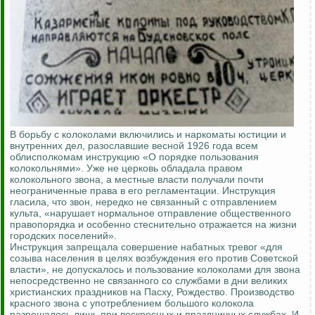
В борьбу с колоколами включились и наркоматы юстиции и
внутренних дел, разославшие весной 1926 года всем
облисполкомам инструкцию «О порядке пользования
колокольнями». Уже не церковь обладала правом
колокольного звона, а местные власти получали почти
неограниченные права в его регламентации. Инструкция
гласила, что звон, нередко не связанный с отправлением
культа, «нарушает нормальное отправление общественного
правопорядка и особенно стеснительно отражается на жизни
городских поселений».
Инструкция запрещала совершение набатных тревог «для
созыва населения в целях возбуждения его против Советской
власти», не допускалось и пользование колоколами для звона
непосредственно не связанного со службами в дни великих
христианских праздников на Пасху, Рождество. Производство
красного звона с употреблением большого колокола
разрешалось лишь при воскресных и праздничных службах. И