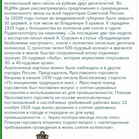
колокольный звон смолк на рубеже двух десятилетий. Во
ВЦИКе даже рассматривались предложения о прекращении
колокольного звона на всей территории Советской России.
За 19289 годы только во владимирской губернии было закрыто
30 церквей, в том числе во Владимире 9 храмов. К середине
1929 года с большинства их колокола уже сняли и сдали
Рудметаллторгу на переливку. «За последние две-три недели,
с восторгом писал некий А. Сорокин в статье «Владимирские
безбожники наступают», сняли с колоколен несколько десятков
колоколов. С грохотом летел 500-пудовый колокол и врезался
конусом в землю Быстро сооруженный копер поднимал
грузную 20-пудовую «бабу», которая неумолимо откусывала
30- и 40-пудовые куски».
Аналогичные картины можно было наблюдать и в других
городах России. Председатель Ярославского горсовета
Вахрева в начале 1930 года писала Всесоюзному старосте:
«По инициативе трудящихся масс г. Ярославля перед
горсоветом был поставлен вопрос о снятии церковных
колоколов и использовании их для промышленности. Пленум
Ярославского горсовета на основе многочисленных
постановлений и настойчивых требований рабочих масс 12
ноября 1929 года вынес решение о снятии церковных
колоколов в городе и передаче их для нужд
промышленности..». Через полтора месяца после этого
Пленум горсовета вторично поднял вопрос с «категоричным
требованием проведения в жизнь снятия колоколов».