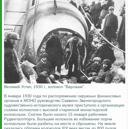
Великий Устюг, 1930 г., колокол "Варлаам".
В январе 1930 года по распоряжению окружных финансовых
органов и МОНО руководство Саввино-Звенигородского
художественно-исторического музея приступило к организации
съемки колоколов с высокой старинной монастырской
колокольни. Снятие было начато 15 января рабочими
Рудметаллторга. Большие колокола во избежание порчи
колокольни были разбиты на месте и сброшены. На земле
оказались обломки колоколов XIX века весом до 800 пудов.