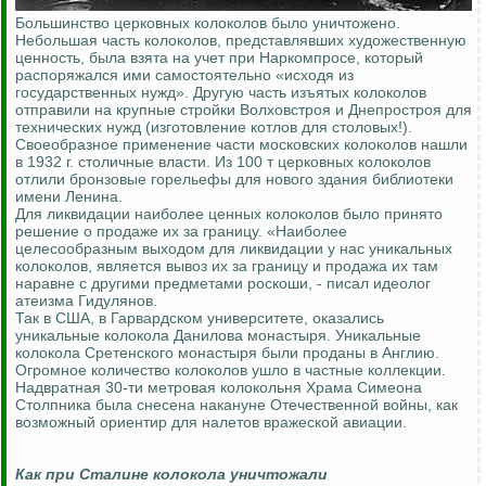
Большинство церковных колоколов было уничтожено.
Небольшая часть колоколов, представлявших художественную
ценность, была взята на учет при Наркомпросе, который
распоряжался ими самостоятельно «исходя из
государственных нужд». Другую часть изъятых колоколов
отправили на крупные стройки Волховстроя и Днепростроя для
технических нужд (изготовление котлов для столовых!).
Своеобразное применение части московских колоколов нашли
в 1932 г. столичные власти. Из 100 т церковных колоколов
отлили бронзовые горельефы для нового здания библиотеки
имени Ленина.
Для ликвидации наиболее ценных колоколов было принято
решение о продаже их за границу. «Наиболее
целесообразным выходом для ликвидации у нас уникальных
колоколов, является вывоз их за границу и продажа их там
наравне с другими предметами роскоши, - писал идеолог
атеизма Гидулянов.
Так в США, в Гарвардском университете, оказались
уникальные колокола Данилова монастыря. Уникальные
колокола Сретенского монастыря были проданы в Англию.
Огромное количество колоколов ушло в частные коллекции.
Надвратная 30-ти метровая колокольня Храма Симеона
Столпника была снесена накануне Отечественной войны, как
возможный ориентир для налетов вражеской авиации.
Как при Сталине колокола уничтожали