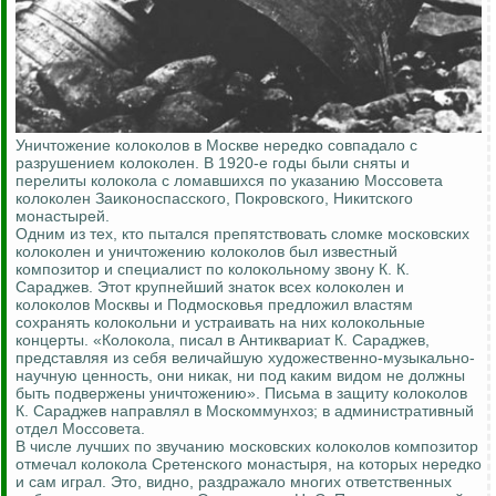
Уничтожение колоколов в Москве нередко совпадало с
разрушением колоколен. В 1920-е годы были сняты и
перелиты колокола с ломавшихся по указанию Моссовета
колоколен Заиконоспасского, Покровского, Никитского
монастырей.
Одним из тех, кто пытался препятствовать сломке московских
колоколен и уничтожению колоколов был известный
композитор и специалист по колокольному звону К. К.
Сараджев. Этот крупнейший знаток всех колоколен и
колоколов Москвы и Подмосковья предложил властям
сохранять колокольни и устраивать на них колокольные
концерты. «Колокола, писал в Антиквариат К. Сараджев,
представляя из себя величайшую художественно-музыкально-
научную ценность, они никак, ни под каким видом не должны
быть подвержены уничтожению». Письма в защиту колоколов
К. Сараджев направлял в Москоммунхоз; в административный
отдел Моссовета.
В числе лучших по звучанию московских колоколов композитор
отмечал колокола Сретенского монастыря, на которых нередко
и сам играл. Это, видно, раздражало многих ответственных