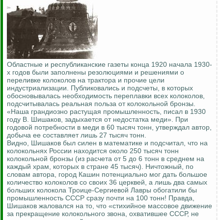
Областные и республиканские газеты конца 1920 начала 1930-
х годов были заполнены резолюциями и решениями о
переливке колоколов на трактора и прочие цели
индустриализации. Публиковались и подсчеты, в которых
обосновывалась необходимость переплавки всех колоколов,
подсчитывалась реальная польза от колокольной бронзы.
«Наша грандиозно растущая промышленность, писал в 1930
году В. Шишаков, задыхается от недостатка меди». При
годовой потребности в меди в 60 тысяч тонн, утверждал автор,
добыча ее составляет лишь 27 тысяч тонн.
Видно, Шишаков был силен в математике и подсчитал, что на
колокольнях России находится около 250 тысяч тонн
колокольной бронзы (из расчета от 5 до 6 тонн в среднем на
каждый храм, которых в стране 45 тысяч). Ничтожный, по
словам автора, город Кашин потенциально мог дать большое
количество колоколов со своих 36 церквей, а лишь два самых
больших колокола Троице-Сергиевой Лавры обогатили бы
промышленность СССР сразу почти на 100 тонн! Правда,
Шишаков жаловался на то, что «стихийное массовое движение
за прекращение колокольного звона, охватившее СССР, не