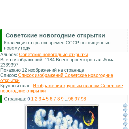
Советские новогодние открытки
Коллекция открыток времен СССР посвященные
новому году
Альбом:
Советские новогодние открытки
Всего изображений: 1184 Всего просмотров альбома:
2339397
Показано 12 изображений на странице
Список:
Список изображений Советские новогодние
открытки
Крупный план:
Изображения крупным планом Советские
новогодние открытки
Страница:
0
1
2
3
4
5
6
7
8
9
...
96
97
98