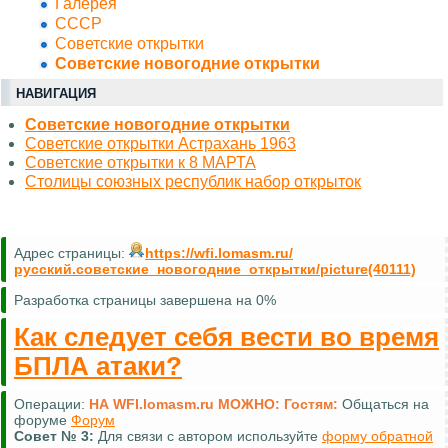
Галерея
СССР
Советские открытки
Советские новогодние открытки
НАВИГАЦИЯ
Советские новогодние открытки
Советские открытки Астрахань 1963
Советские открытки к 8 МАРТА
Столицы союзных республик набор открыток
Адрес страницы:
https://wfi.lomasm.ru/
русский.советские_новогодние_открытки/picture(40111)
Разработка страницы завершена на 0%
Как следует себя вести во время
БПЛА атаки?
Операции:
НА WFI.lomasm.ru МОЖНО:
Гостям:
Общаться на
форуме
Форум
Совет №
3:
Для связи с автором используйте
форму обратной