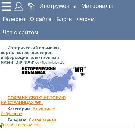
Инструменты
Материалы
Галерея
О сайте
Блоги
Форум
Что с сайтом
Исторический альманах,
портал коллекционеров
информации, электронный
музей 'ВиФиАй'
16+
work-flow-Initiative
СОХРАНИ СВОЮ ИСТОРИЮ
НА СТРАНИЦАХ WFI
Категории:
Актуальное
Избранное
Telegram:
Современная
Россия t.me/sov_ros