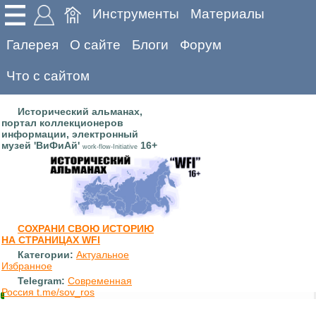
Инструменты
Материалы
Галерея
О сайте
Блоги
Форум
Что с сайтом
Исторический альманах,
портал коллекционеров
информации, электронный
музей 'ВиФиАй'
16+
work-flow-Initiative
СОХРАНИ СВОЮ ИСТОРИЮ
НА СТРАНИЦАХ WFI
Категории:
Актуальное
Избранное
Telegram:
Современная
Россия t.me/sov_ros