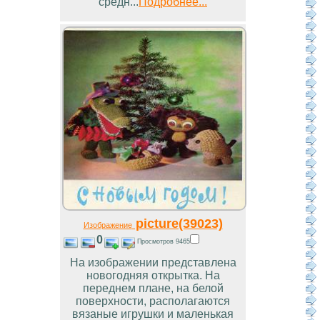
средн...
Подробнее...
picture(39023)
Изображение
0
Просмотров 9465
На изображении представлена
новогодняя открытка. На
переднем плане, на белой
поверхности, располагаются
вязаные игрушки и маленькая