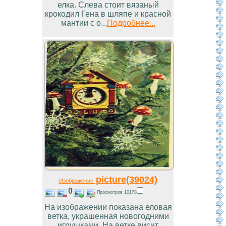
елка. Слева стоит вязаный
крокодил Гена в шляпе и красной
мантии с о...
Подробнее...
picture(39024)
Изображение
0
Просмотров 10178
На изображении показана еловая
ветка, украшенная новогодними
игрушками. На ветке висит