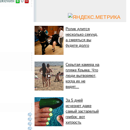
ажения
0
Ролик длится
несколько секунд,
а смеяться вы
будете долго
Скрытая камера на
пляже Крыма: Что
люди вытворяют,
когда их не
видят...
За 5 дней
исчезнет даже
самый застарелый
грибок: вот
хитрость