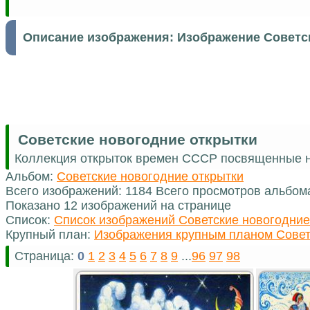
Описание изображения:
Изображение Советс
Советские новогодние открытки
Коллекция открыток времен СССР посвященные н
Альбом:
Советские новогодние открытки
Всего изображений: 1184 Всего просмотров альбом
Показано 12 изображений на странице
Список:
Список изображений Советские новогодние
Крупный план:
Изображения крупным планом Совет
Страница:
0
1
2
3
4
5
6
7
8
9
...
96
97
98