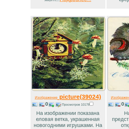
picture(39024)
Изображение
Изображе
0
0
Просмотров 10178
На изображении показана
Н
еловая ветка, украшенная
предст
новогодними игрушками. На
отк