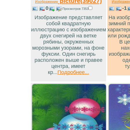
picture(39027)
Изображение
Изображе
0
-1
Просмотров 7353
Изображение представляет
На изоб
собой квадратную
зимний 
иллюстрацию с изображением
характер
двух снегирей на ветке
или рожд
рябины, окруженных
В ц
морозными узорами, на фоне
нах
фуксии. Один снегирь
изображ
расположен выше и правее
од
центра, имеет
ту
кр...
Подробнее...