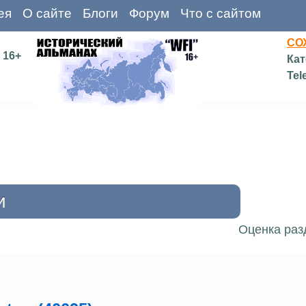
ея
О сайте
Блоги
Форум
Что с сайтом
СО
16+
Кат
Tel
и
Оценка раз