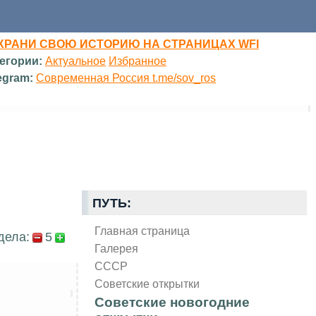
ХРАНИ СВОЮ ИСТОРИЮ НА СТРАНИЦАХ WFI
егории:
Актуальное
Избранное
egram:
Современная Россия t.me/sov_ros
ПУТЬ:
Главная страница
дела:
5
Галерея
СССР
Советские открытки
Советские новогодние