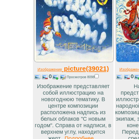
picture(39021)
Изображение
Изображе
0
0
Просмотров 8098
Изображение представляет
Н
собой иллюстрацию на
предст
новогоднюю тематику. В
иллюстр
центре композиции
народно
расположена надпись из
композиц
белых облаков "С новым
экипаж,
годом". Справа от надписи, в
коне
верхнем углу, находится
Перед
желт...
Подробнее...
сред