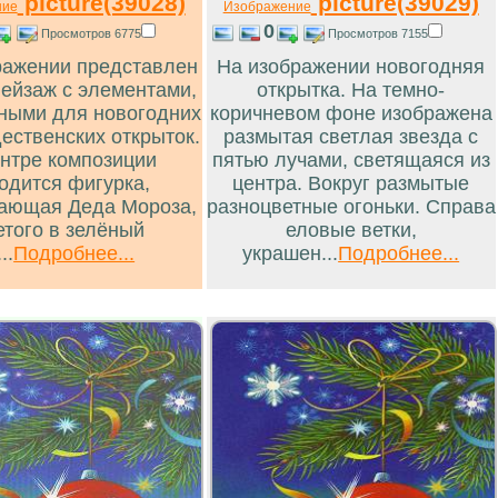
picture(39028)
picture(39029)
ние
Изображение
0
Просмотров 6775
Просмотров 7155
ражении представлен
На изображении новогодняя
пейзаж с элементами,
открытка. На темно-
ными для новогодних
коричневом фоне изображена
ественских открыток.
размытая светлая звезда с
ентре композиции
пятью лучами, светящаяся из
одится фигурка,
центра. Вокруг размытые
ающая Деда Мороза,
разноцветные огоньки. Справа
етого в зелёный
еловые ветки,
...
Подробнее...
украшен...
Подробнее...