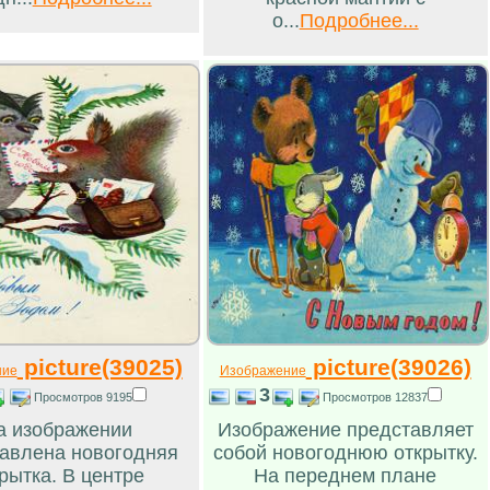
о...
Подробнее...
picture(39025)
picture(39026)
ние
Изображение
3
Просмотров 9195
Просмотров 12837
а изображении
Изображение представляет
авлена новогодняя
собой новогоднюю открытку.
рытка. В центре
На переднем плане