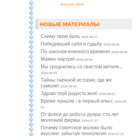
Доход для сайтов
НОВЫЕ МАТЕРИАЛЫ
Cниму твою боль
2026-08-07
Победивший себя и судьбу
2026-08-06
По законам военного времени
2026-08-06
Мамин портрет
2026-08-06
Мы сроднились со свистом метели...
2026-08-05
Тайны таежной истории, где же
самолет
2026-08-04
Здравствуй радость моя!
2026-08-02
Время пришло - в первый класс
2026-08-
02
От фляги до робота-дояра: сто лет
молочной фермы
2026-07-27
Почему советское молоко было
вкуснее: забытая технология
2026-07-27