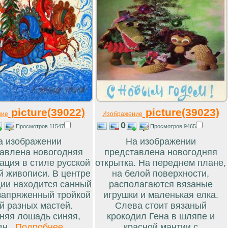
picture(39022)
picture(39023)
ние
Изображение
0
Просмотров 11547
Просмотров 9465
а изображении
На изображении
авлена новогодняя
представлена новогодняя
ация в стиле русской
открытка. На переднем плане,
й живописи. В центре
на белой поверхности,
ии находится санный
располагаются вязаные
 запряженный тройкой
игрушки и маленькая елка.
й разных мастей.
Слева стоит вязаный
няя лошадь синяя,
крокодил Гена в шляпе и
н...
Подробнее...
красной мантии с