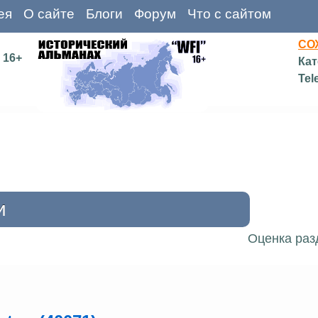
ея
О сайте
Блоги
Форум
Что с сайтом
СО
16+
Кат
Tel
и
Оценка раз