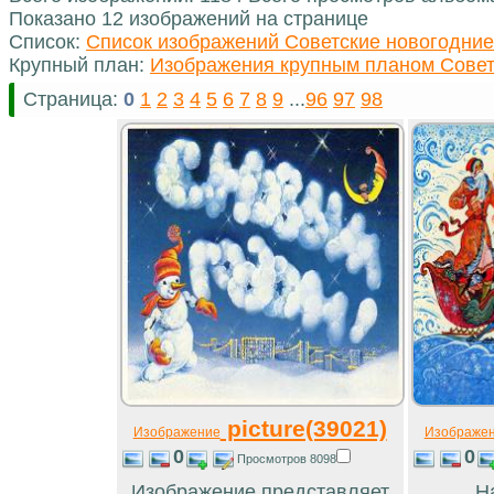
Показано 12 изображений на странице
Список:
Список изображений Советские новогодние
Крупный план:
Изображения крупным планом Совет
Страница:
0
1
2
3
4
5
6
7
8
9
...
96
97
98
picture(39021)
Изображение
Изображе
0
0
Просмотров 8098
Изображение представляет
Н