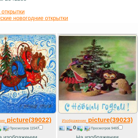
 открытки
ские новогодние открытки
picture(39022)
picture(39023)
ние
Изображение
0
Просмотров 11547
Просмотров 9465
а изображении
На изображении