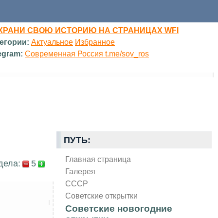
ХРАНИ СВОЮ ИСТОРИЮ НА СТРАНИЦАХ WFI
егории:
Актуальное
Избранное
egram:
Современная Россия t.me/sov_ros
ПУТЬ:
Главная страница
дела:
5
Галерея
СССР
Советские открытки
Советские новогодние