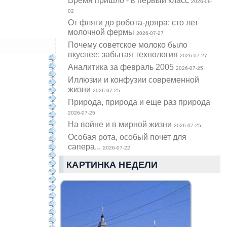
Время пришло - в первый класс
2026-08-
02
От фляги до робота-дояра: сто лет
молочной фермы
2026-07-27
Почему советское молоко было
вкуснее: забытая технология
2026-07-27
Аналитика за февраль 2005
2026-07-25
Иллюзии и конфузии современной
жизни
2026-07-25
Природа, природа и еще раз природа
2026-07-25
На войне и в мирной жизни
2026-07-25
Особая рота, особый почет для
сапера...
2026-07-22
КАРТИНКА НЕДЕЛИ