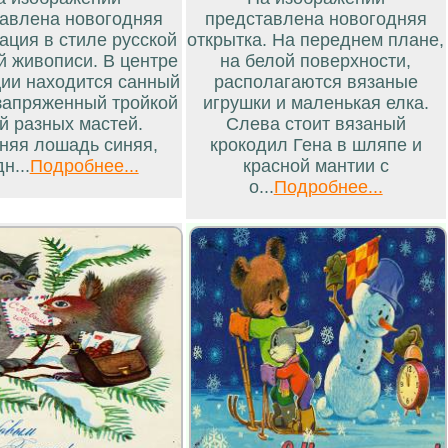
авлена новогодняя
представлена новогодняя
ация в стиле русской
открытка. На переднем плане,
й живописи. В центре
на белой поверхности,
ии находится санный
располагаются вязаные
 запряженный тройкой
игрушки и маленькая елка.
й разных мастей.
Слева стоит вязаный
няя лошадь синяя,
крокодил Гена в шляпе и
н...
Подробнее...
красной мантии с
о...
Подробнее...