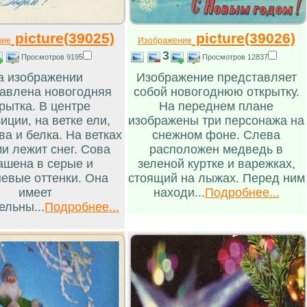
picture(39025)
picture(39026)
ние
Изображение
3
Просмотров 9195
Просмотров 12837
а изображении
Изображение представляет
авлена новогодняя
собой новогоднюю открытку.
рытка. В центре
На переднем плане
иции, на ветке ели,
изображены три персонажа на
ва и белка. На ветках
снежном фоне. Слева
и лежит снег. Сова
расположен медведь в
ашена в серые и
зеленой куртке и варежках,
невые оттенки. Она
стоящий на лыжах. Перед ним
имеет
находи...
Подробнее...
ельны...
Подробнее...