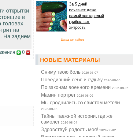
За 5 дней
ти открытки
исчезнет даже
самый застарелый
стоящие в
грибок: вот
а головах
хитрость
трит на
ц. На заднем
Доход для сайтов
ажения
0
НОВЫЕ МАТЕРИАЛЫ
Cниму твою боль
2026-08-07
Победивший себя и судьбу
2026-08-06
По законам военного времени
2026-08-06
Мамин портрет
2026-08-06
Мы сроднились со свистом метели...
2026-08-05
Тайны таежной истории, где же
самолет
2026-08-04
Здравствуй радость моя!
2026-08-02