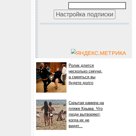
Ролик длится
несколько секунд,
а смеяться вы
будете долго
Скрытая камера на
пляже Крыма: Что
люди вытворяют,
когда их не
видят...