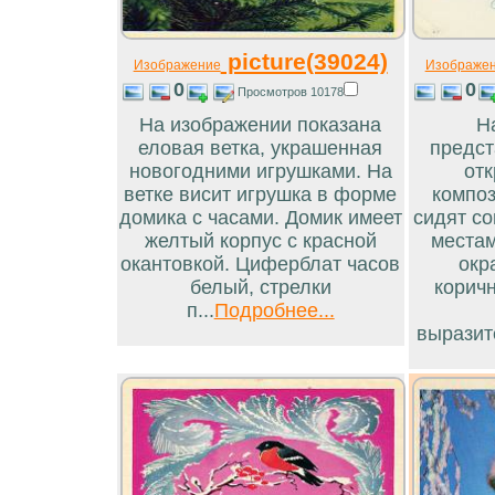
picture(39024)
Изображение
Изображе
0
0
Просмотров 10178
На изображении показана
Н
еловая ветка, украшенная
предст
новогодними игрушками. На
отк
ветке висит игрушка в форме
композ
домика с часами. Домик имеет
сидят со
желтый корпус с красной
местам
окантовкой. Циферблат часов
окр
белый, стрелки
корич
п...
Подробнее...
выразит