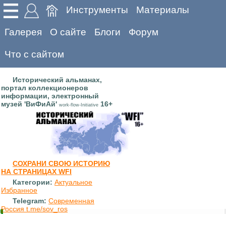
Инструменты
Материалы
Галерея
О сайте
Блоги
Форум
Что с сайтом
Исторический альманах,
портал коллекционеров
информации, электронный
музей 'ВиФиАй'
16+
work-flow-Initiative
СОХРАНИ СВОЮ ИСТОРИЮ
НА СТРАНИЦАХ WFI
Категории:
Актуальное
Избранное
Telegram:
Современная
Россия t.me/sov_ros