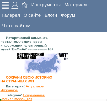
Инструменты
Материалы
Галерея
О сайте
Блоги
Форум
Что с сайтом
Исторический альманах,
портал коллекционеров
информации, электронный
музей 'ВиФиАй'
16+
work-flow-Initiative
СОХРАНИ СВОЮ ИСТОРИЮ
НА СТРАНИЦАХ WFI
Категории:
Актуальное
Избранное
Telegram:
Современная
Россия t.me/sov_ros