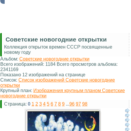
Советские новогодние открытки
Коллекция открыток времен СССР посвященные
новому году
Альбом:
Советские новогодние открытки
Всего изображений: 1184 Всего просмотров альбома:
2341169
Показано 12 изображений на странице
Список:
Список изображений Советские новогодние
открытки
Крупный план:
Изображения крупным планом Советские
новогодние открытки
Страница:
0
1
2
3
4
5
6
7
8
9
...
96
97
98