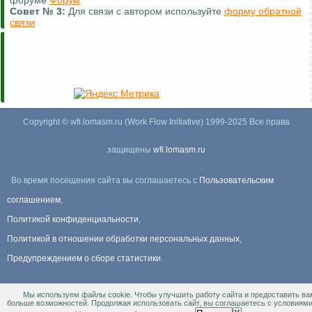
Совет №
3:
Для связи с автором используйте
форму обратной
связи
Copyright © wfi.lomasm.ru (Work Flow Initiative) 1999-2025 Все права
защищены
wfi.lomasm.ru
Во время посещения сайта вы соглашаетесь с
Пользовательским
соглашением
,
Политикой конфиденциальности
,
Политикой в отношении обработки персональных данных
,
Предупреждением о сборе статистики
.
Мы используем файлы cookie. Чтобы улучшить работу сайта и предоставить ва
Информация Для правообладателей
.
больше возможностей. Продолжая использовать сайт, вы соглашаетесь с условиям