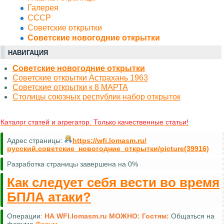
Галерея
СССР
Советские открытки
Советские новогодние открытки
НАВИГАЦИЯ
Советские новогодние открытки
Советские открытки Астрахань 1963
Советские открытки к 8 МАРТА
Столицы союзных республик набор открыток
Каталог статей и агрегатор. Только качественные статьи!
Адрес страницы:
https://wfi.lomasm.ru/
русский.советские_новогодние_открытки/picture(39916)
Разработка страницы завершена на 0%
Как следует себя вести во время
БПЛА атаки?
Операции:
НА WFI.lomasm.ru МОЖНО:
Гостям:
Общаться на
форуме
Форум