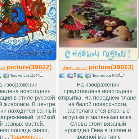
picture(39022)
picture(39023)
ние
Изображение
0
Просмотров 11547
Просмотров 9465
а изображении
На изображении
авлена новогодняя
представлена новогодняя
ация в стиле русской
открытка. На переднем плане,
й живописи. В центре
на белой поверхности,
ии находится санный
располагаются вязаные
 запряженный тройкой
игрушки и маленькая елка.
й разных мастей.
Слева стоит вязаный
няя лошадь синяя,
крокодил Гена в шляпе и
н...
Подробнее...
красной мантии с