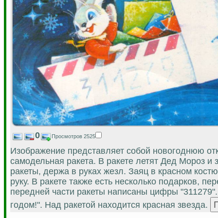
0
Просмотров 2525
Изображение представляет собой новогоднюю отк
самодельная ракета. В ракете летят Дед Мороз и 
ракеты, держа в руках жезл. Заяц в красном кост
руку. В ракете также есть несколько подарков, п
передней части ракеты написаны цифры "311279".
годом!". Над ракетой находится красная звезда.