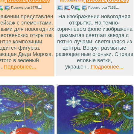
ние
Изображение
0
Просмотров 6775
Просмотров 7155
ражении представлен
На изображении новогодняя
пейзаж с элементами,
открытка. На темно-
ными для новогодних
коричневом фоне изображена
ественских открыток.
размытая светлая звезда с
ентре композиции
пятью лучами, светящаяся из
одится фигурка,
центра. Вокруг размытые
ающая Деда Мороза,
разноцветные огоньки. Справа
етого в зелёный
еловые ветки,
...
Подробнее...
украшен...
Подробнее...