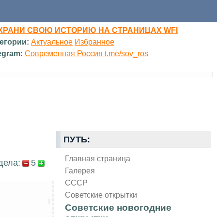
ХРАНИ СВОЮ ИСТОРИЮ НА СТРАНИЦАХ WFI
егории:
Актуальное
Избранное
egram:
Современная Россия t.me/sov_ros
ПУТЬ:
Главная страница
дела:
5
Галерея
СССР
Советские открытки
Советские новогодние