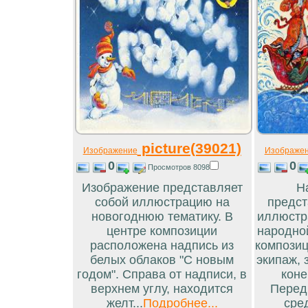
picture(39021)
Изображение
Изображе
0
0
Просмотров 8098
Изображение представляет
Н
собой иллюстрацию на
предст
новогоднюю тематику. В
иллюстр
центре композиции
народно
расположена надпись из
композиц
белых облаков "С новым
экипаж,
годом". Справа от надписи, в
коне
верхнем углу, находится
Перед
желт...
Подробнее...
сред