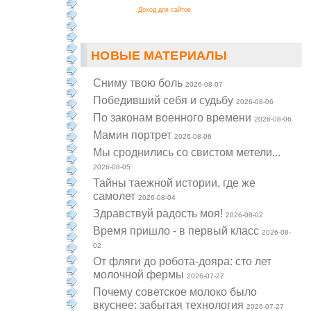
Доход для сайтов
НОВЫЕ МАТЕРИАЛЫ
Cниму твою боль
2026-08-07
Победивший себя и судьбу
2026-08-06
По законам военного времени
2026-08-06
Мамин портрет
2026-08-06
Мы сроднились со свистом метели...
2026-08-05
Тайны таежной истории, где же
самолет
2026-08-04
Здравствуй радость моя!
2026-08-02
Время пришло - в первый класс
2026-08-
02
От фляги до робота-дояра: сто лет
молочной фермы
2026-07-27
Почему советское молоко было
вкуснее: забытая технология
2026-07-27