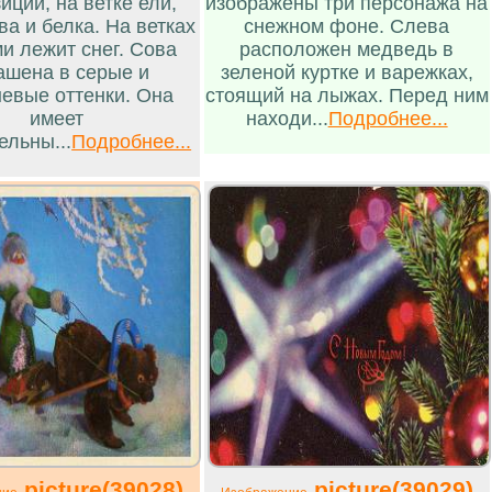
иции, на ветке ели,
изображены три персонажа на
ва и белка. На ветках
снежном фоне. Слева
и лежит снег. Сова
расположен медведь в
ашена в серые и
зеленой куртке и варежках,
невые оттенки. Она
стоящий на лыжах. Перед ним
имеет
находи...
Подробнее...
ельны...
Подробнее...
picture(39028)
picture(39029)