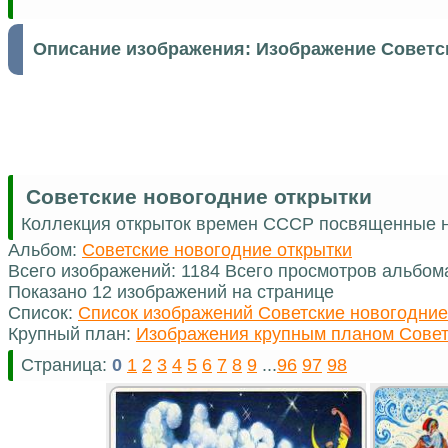
Описание изображения:
Изображение Советс
Советские новогодние открытки
Коллекция открыток времен СССР посвященные н
Альбом:
Советские новогодние открытки
Всего изображений: 1184 Всего просмотров альбом
Показано 12 изображений на странице
Список:
Список изображений Советские новогодние
Крупный план:
Изображения крупным планом Совет
Страница:
0
1
2
3
4
5
6
7
8
9
...
96
97
98