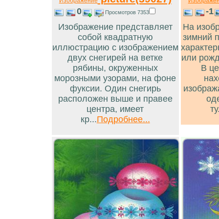
Изображение
Изображе
0
-1
Просмотров 7353
Изображение представляет
На изоб
собой квадратную
зимний 
иллюстрацию с изображением
характер
двух снегирей на ветке
или рожд
рябины, окруженных
В ц
морозными узорами, на фоне
нах
фуксии. Один снегирь
изображ
расположен выше и правее
од
центра, имеет
ту
кр...
Подробнее...