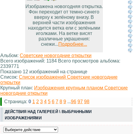
Изображена новогодняя открытка.
Фон переходит от темно-синего
вверху к зелёному внизу. В
верхней части изображения
находится ветка ели с зелёными
иголками. На ветке висят
различные украшения:
снежи...
Подробнее...
Альбом:
Советские новогодние открытки
Всего изображений: 1184 Всего просмотров альбома:
2339771
Показано 12 изображений на странице
Список:
Список изображений Советские новогодние
открытки
Крупный план:
Изображения крупным планом Советские
новогодние открытки
Страница:
0
1
2
3
4
5
6
7
8
9
...
96
97
98
ДЕЙСТВИЯ НАД ГАЛЕРЕЕЙ \ ВЫБРАННЫМИ
ИЗОБРАЖЕНИЯМИ