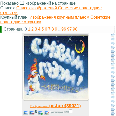
Показано 12 изображений на странице
Список:
Список изображений Советские новогодние
открытки
Крупный план:
Изображения крупным планом Советские
новогодние открытки
Страница:
0
1
2
3
4
5
6
7
8
9
...
96
97
98
picture(39021)
Изображение
0
Просмотров 8098