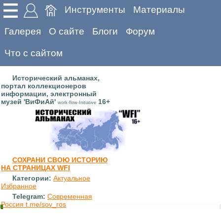
Инструменты
Материалы
Галерея
О сайте
Блоги
Форум
Что с сайтом
Исторический альманах,
портал коллекционеров
информации, электронный
музей 'ВиФиАй'
16+
work-flow-Initiative
СОХРАНИ СВОЮ ИСТОРИЮ
НА СТРАНИЦАХ WFI
Категории:
Актуальное
Избранное
Telegram:
Современная
Россия t.me/sov_ros