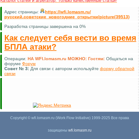
Каталог статей и агрегатор. Только качественные статьи!
Адрес страницы:
https://wfi.lomasm.ru/
русский.советские_новогодние_открытки/picture(39513)
Разработка страницы завершена на 0%
Как следует себя вести во время
БПЛА атаки?
Операции:
НА WFI.lomasm.ru МОЖНО:
Гостям:
Общаться на
форуме
Форум
Совет №
3:
Для связи с автором используйте
форму обратной
связи
Copyright © wfi.lomasm.ru (Work Flow Initiative) 1999-2025 Все права
защищены
wfi.lomasm.ru