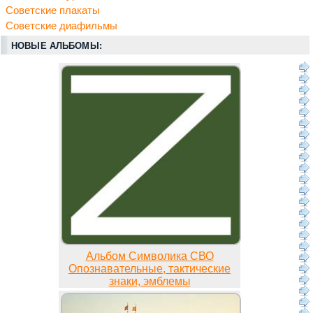
Советские плакаты
Советские диафильмы
НОВЫЕ АЛЬБОМЫ:
Альбом Символика СВО
Опознавательные, тактические
знаки, эмблемы