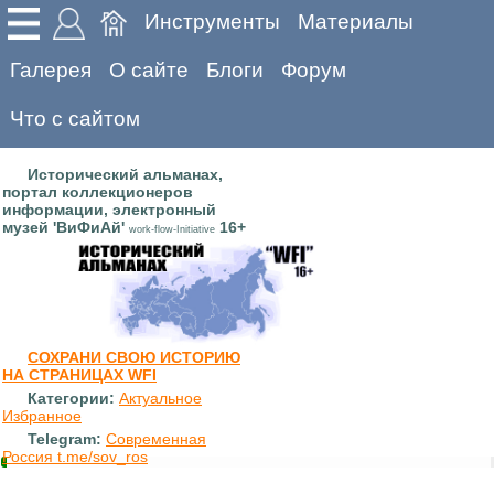
Инструменты
Материалы
Галерея
О сайте
Блоги
Форум
Что с сайтом
Исторический альманах,
портал коллекционеров
информации, электронный
музей 'ВиФиАй'
16+
work-flow-Initiative
СОХРАНИ СВОЮ ИСТОРИЮ
НА СТРАНИЦАХ WFI
Категории:
Актуальное
Избранное
Telegram:
Современная
Россия t.me/sov_ros