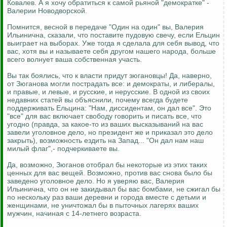
Ковалев. А я хочу обратиться к самой рьяной "демократке" -
Валерии Новодворской.
Помнится, весной в передаче "Один на один" вы, Валерия
Ильинична, сказали, что поставите пудовую свечу, если Ельцин
выиграет на выборах. Уже тогда я сделала для себя вывод, что
вас, хотя вы и называете себя другом нашего народа, больше
всего волнует ваша собственная участь.
Вы так боялись, что к власти придут зюгановцы! Да, наверно,
от Зюганова могли пострадать все: и демократы, и либералы,
и правые, и левые, и русские, и нерусские. В одной из своих
недавних статей вы объяснили, почему всегда будете
поддерживать Ельцина: "Нам, диссидентам, он дал все". Это
"все" для вас включает свободу говорить и писать все, что
угодно (правда, за какое-то из ваших высказываний на вас
завели уголовное дело, но президент же и приказал это дело
закрыть), возможность ездить на Запад... "Он дал нам наш
милый флаг",- подчеркиваете вы.
Да, возможно, Зюганов отобрал бы некоторые из этих таких
ценных для вас вещей. Возможно, против вас снова было бы
заведено уголовное дело. Но я уверяю вас, Валерия
Ильинична, что он не закидывал бы вас бомбами, не сжигал бы
по нескольку раз ваши деревни и города вместе с детьми и
женщинами, не уничтожал бы в пыточных лагерях ваших
мужчин, начиная с 14-летнего возраста.