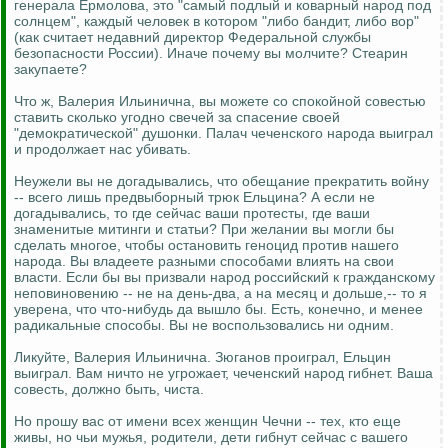
генерала Ермолова, это "самый подлый и коварный народ под
солнцем", каждый человек в котором "либо бандит, либо вор"
(как считает недавний директор Федеральной службы
безопасности России). Иначе почему вы молчите? Стеарин
закупаете?
Что ж, Валерия Ильинична, вы можете со спокойной совестью
ставить сколько угодно свечей за спасение своей
"демократической" душонки. Палач чеченского народа выиграл
и продолжает нас убивать.
Неужели вы не догадывались, что обещание прекратить войну
-- всего лишь предвыборный трюк Ельцина? А если не
догадывались, то где сейчас ваши протесты, где ваши
знаменитые митинги и статьи? При желании вы могли бы
сделать многое, чтобы остановить геноцид против нашего
народа. Вы владеете разными способами влиять на свои
власти. Если бы вы призвали народ российский к гражданскому
неповиновению -- не на день-два, а на месяц и дольше,-- то я
уверена, что что-нибудь да вышло бы. Есть, конечно, и менее
радикальные способы. Вы не воспользовались ни одним.
Ликуйте, Валерия Ильинична. Зюганов проиграл, Ельцин
выиграл. Вам ничто не угрожает, чеченский народ гибнет. Ваша
совесть, должно быть, чиста.
Но прошу вас от имени всех женщин Чечни -- тех, кто еще
живы, но чьи мужья, родители, дети гибнут сейчас с вашего