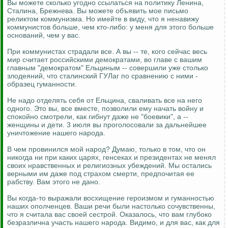
Вы можете сколько угодно ссылаться на политику Ленина,
Сталина, Брежнева. Вы можете объявить мое письмо
реликтом коммунизма. Но имейте в виду, что я ненавижу
коммунистов больше, чем кто-либо: у меня для этого больше
оснований, чем у вас.
При коммунистах страдали все. А вы -- те, кого сейчас весь
мир считает российскими демократами, во главе с вашим
главным "демократом" Ельциным -- совершили уже столько
злодеяний, что сталинский ГУЛаг по сравнению с ними -
образец гуманности.
Не надо отделять себя от Ельцина, сваливать все на него
одного. Это вы, все вместе, позволили ему начать войну и
спокойно смотрели, как гибнут даже не "боевики", а --
женщины и дети. 3 июля вы проголосовали за дальнейшее
уничтожение нашего народа.
В чем провинился мой народ? Думаю, только в том, что он
никогда ни при каких царях, генсеках и президентах не менял
своих нравственных и религиозных убеждений. Мы остались
верными им даже под страхом смерти, предпочитая ее
рабству. Вам этого не дано.
Вы когда-то выражали восхищение героизмом и гуманностью
наших ополченцев. Ваши речи были настолько сочувственны,
что я считала вас своей сестрой. Оказалось, что вам глубоко
безразлична участь нашего народа. Видимо, и для вас, как для