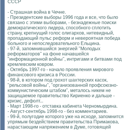
СССР
- Страшная война в Чечне.
- Президентские выборы 1996 года и все, что было
связано с этими выборами, - безнадежные поиски
демократического лидера, способного сплотить
страну, крепнущий голос олигархов, нитевидный,
пропадающий пульс реформ и невероятная победа
больного и непоследовательного Ельцина.
- 97-й, запомнившийся энергией "Молодых
реформаторов" на фоне начавшейся
"информационной войны", интригами и битвами под
кремлевским ковром.
- Октябрь 1997-го - начало проявления мирового
финансового кризиса в России.
- 98-й, в котором под грохот шахтерских касок,
"рельсовой войны", "организованной профсоюзно-
коммунистическим штабом", металось никем не
защищаемое правительство Кириенко и дальше -
кризис, дефолт...
- Март 1998-го - отставка кабинета Черномырдина.
- Август-сентябрь 1998-го - без комментариев.
- 99-й, полугодие которого уже на исходе, запомнится
упрямым бездействием правительства Примакова,
нарастающим напряжением в Думе, готовящей