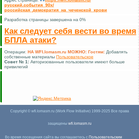
русский.события_90х/
российская_демократия_на_чеченской_крови
Разработка страницы завершена на 0%
Как следует себя вести во время
БПЛА атаки?
Операции:
НА WFI.lomasm.ru МОЖНО:
Гостям:
Добавлять
собственные материалы
Пользовательское
Совет №
1:
Авторизованные пользователи имеют больше
привилегий
Copyright © wfi.lomasm.ru (Work Flow Initiative) 1999-2025 Все права
защищены
wfi.lomasm.ru
Во время посещения сайта вы соглашаетесь с
Пользовательским