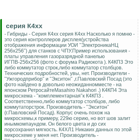
серия К4хх
- Гибриды - Серия К4хх серия К4хх Насколько я помню -
это серия контроллеров дисплея(устройства
отображения информации УОИ "ЭлектроникаНЦ
256x256") для станков с ЧПУ.Пример использования -
платы управления газоразрядной панелью
ИГПВ-256х256 (фото с форума Радиокота ). К4КП3 Это
либо коммутатор строк,либо коммутатор столбцов.
Технических подробностей, увы, нет. Производители -
"Ужгородприбор" и "Экситон" ,г.Павловский Посад (это
фото найдено в довольно неожиданномместе - на
японском РетросайтеMasahiro Nakahori .) К4КП4 Эта
микросхема - "комплементарная"к К4КП3 .
Соответственно,либо коммутатор столбцов, либо
коммутаторстрок. Производитель - "Экситон"
(г.Павловский Посад). Корпус очень похож на
микросхемы,к примеру, 229ю серию, но вот шов залит
инымкомпаундом. Он белого цвета и до сих
порсохранил мягкость. К4ХЛ1 Никаких данных по этой
микросхеме у меня нет. Производитель -