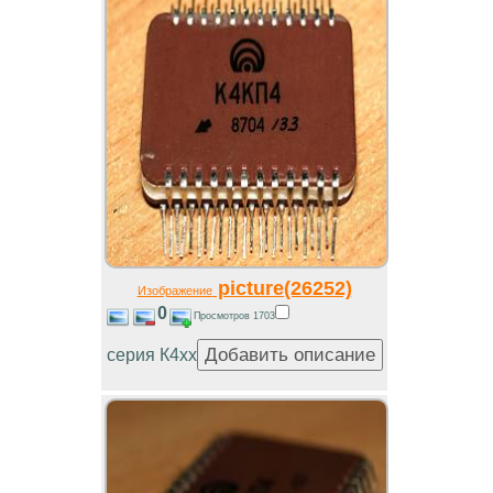
picture(26252)
Изображение
0
Просмотров 1703
серия К4хх