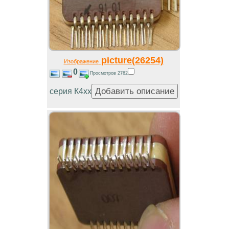
picture(26254)
Изображение
0
Просмотров 2762
серия К4хх