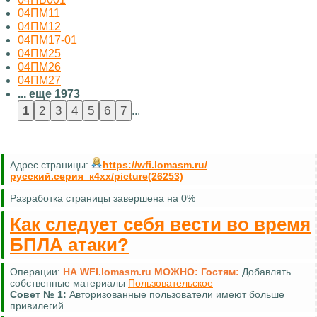
04ПМ11
04ПМ12
04ПМ17-01
04ПМ25
04ПМ26
04ПМ27
... еще 1973
...
Адрес страницы:
https://wfi.lomasm.ru/
русский.серия_к4хх/picture(26253)
Разработка страницы завершена на 0%
Как следует себя вести во время
БПЛА атаки?
Операции:
НА WFI.lomasm.ru МОЖНО:
Гостям:
Комментировать (почти везде)
Совет №
2:
Для удобной навигации используйте
карту сайта