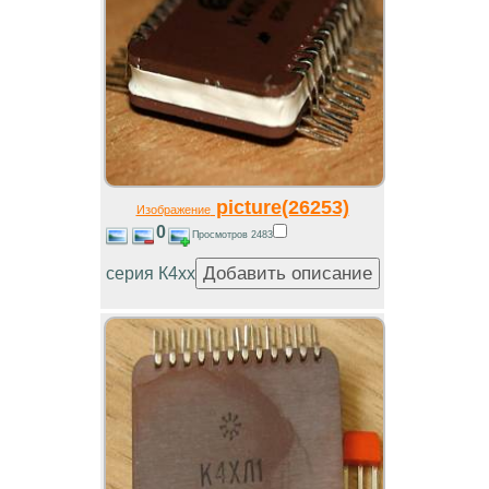
picture(26253)
Изображение
0
Просмотров 2483
серия К4хх