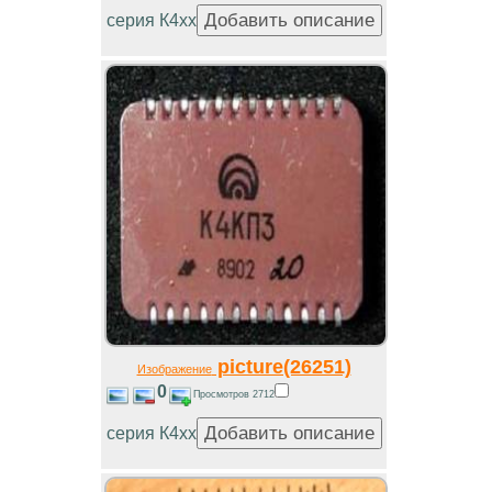
серия К4хх
picture(26251)
Изображение
0
Просмотров 2712
серия К4хх