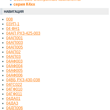
серия К4хх
НАВИГАЦИЯ
008
03УП-1
04 ФН1
04АП РХ3-425-003
04АП001
04АП003
04АП005
04АП02
04АП03
04АФ003
04АФ004
04АФ005
04АФ006
04ВБ РХ3-430-038
04ГС022
04ГФ010
04ГФ011
04ДА01
04ДА3
04ДП006