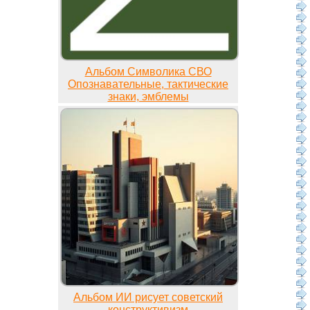
Альбом Символика СВО
Опознавательные, тактические
знаки, эмблемы
Альбом ИИ рисует советский
конструктивизм