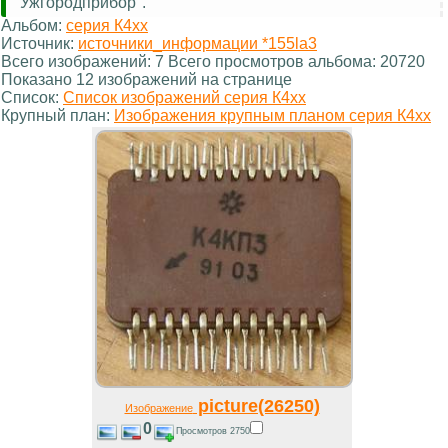
"Ужгородприбор".
Альбом:
серия К4хх
Источник:
источники_информации *155la3
Всего изображений: 7 Всего просмотров альбома: 20720
Показано 12 изображений на странице
Список:
Список изображений серия К4хх
Крупный план:
Изображения крупным планом серия К4хх
picture(26250)
Изображение
0
Просмотров 2750