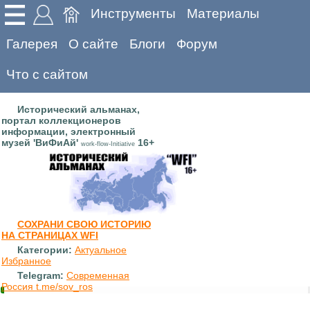
Инструменты
Материалы
Галерея
О сайте
Блоги
Форум
Что с сайтом
Исторический альманах,
портал коллекционеров
информации, электронный
музей 'ВиФиАй'
16+
work-flow-Initiative
СОХРАНИ СВОЮ ИСТОРИЮ
НА СТРАНИЦАХ WFI
Категории:
Актуальное
Избранное
Telegram:
Современная
Россия t.me/sov_ros