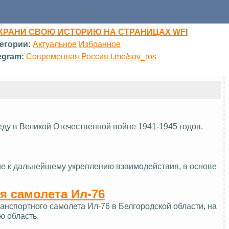
ХРАНИ СВОЮ ИСТОРИЮ НА СТРАНИЦАХ WFI
егории:
Актуальное
Избранное
egram:
Современная Россия t.me/sov_ros
еду в Великой Отечественной войне 1941-1945 годов.
ие к дальнейшему укреплению взаимодействия, в основе
я самолета Ил-76
нспортного самолета Ил-76 в Белгородской области, на
ю область.