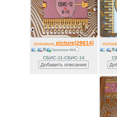
picture(29614)
Изображение
Изображ
0
0
Просмотров 3661
СБИС-11-СБИС-14
С