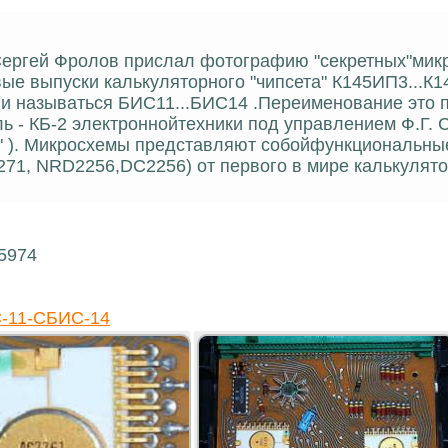
Сергей Фролов прислал фотографию "секретных"мик
вые выпуски калькуляторного "чипсета" К145ИП3...К
ли называться БИС11...БИС14 .Переименование это
ь - КБ-2 электроннойтехники под управлением Ф.Г. 
 ). Микросхемы представляют собойфункциональные
U2271, NRD2256,DC2256) от первого в мире калькулят
15974
-11-СБИС-14