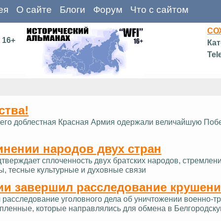
ея
О сайте
Блоги
Форум
Что с сайтом
СО
16+
Кат
Tel
ства!
д и его доблестная Красная Армия одержали величайшую Поб
инении народов двух стран
дтверждает сплоченность двух братских народов, стремлен
ы, тесные культурные и духовные связи
ии завершил расследование крушени
расследование уголовного дела об уничтожении военно-тра
опленные, которые направлялись для обмена в Белгородску