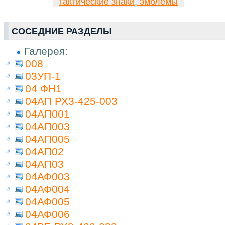
тактические знаки, эмблемы
СОСЕДНИЕ РАЗДЕЛЫ
Галерея:
008
03УП-1
04 ФН1
04АП РХ3-425-003
04АП001
04АП003
04АП005
04АП02
04АП03
04АФ003
04АФ004
04АФ005
04АФ006