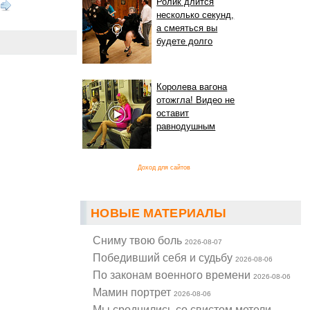
Ролик длится
несколько секунд,
а смеяться вы
будете долго
Королева вагона
отожгла! Видео не
оставит
равнодушным
Доход для сайтов
НОВЫЕ МАТЕРИАЛЫ
Cниму твою боль
2026-08-07
Победивший себя и судьбу
2026-08-06
По законам военного времени
2026-08-06
Мамин портрет
2026-08-06
Мы сроднились со свистом метели...