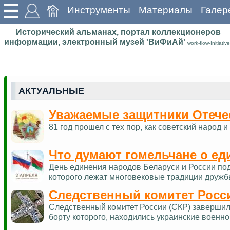
Инструменты
Материалы
Галер
Исторический альманах, портал коллекционеров
информации, электронный музей 'ВиФиАй'
work-flow-Initiative
АКТУАЛЬНЫЕ
Уважаемые защитники Отече
81 год прошел с тех пор, как советский наро
Что думают гомельчане о ед
День единения народов Беларуси и России по
которого лежат многовековые традиции дружб
Следственный комитет Росс
Следственный комитет России (СКР) завершил 
борту которого, находились украинские военн