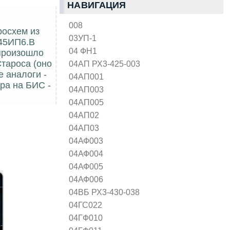
НАВИГАЦИЯ
008
росхем из
03УП-1
145ИП6.В
04 ФН1
 произошло
Староса (оно
04АП РХ3-425-003
 аналоги -
04АП001
ора на БИС -
04АП003
04АП005
04АП02
04АП03
04АФ003
04АФ004
04АФ005
04АФ006
04ВБ РХ3-430-038
04ГС022
04ГФ010