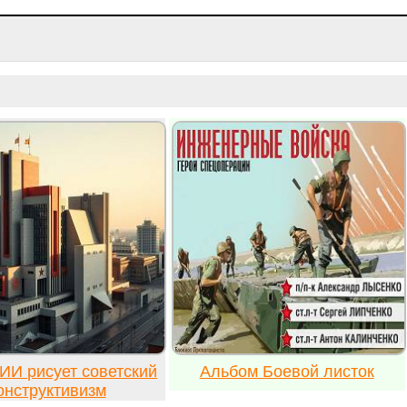
ИИ рисует советский
Альбом Боевой листок
онструктивизм