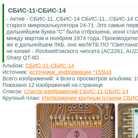
СБИС-11-СБИС-14
- Актив - СБИС-11..СБИС-14 СБИС-11...СБИС-14 
старого микрокалькулятора 24-71 .Это самые пер
дальнейшем буква "С" была отброшена, иони ста
между мартом и ноябрем 1974 года. Производител
же в дальнейшем ЛКБ, оно жеЛКТБ ПО "Светлана"
не копии! - Rockwell'овского чипсета (AC2261, A
Sharp QT-8D .
Альбом:
СБИС-11-СБИС-14
Источник:
источники_информации *155la3
Всего изображений: 4 Всего просмотров альбома: 
Показано 12 изображений на странице
Список:
Список изображений СБИС-11-СБИС-14
Крупный план:
Изображения крупным планом СБИС