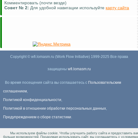
Комментировать (почти везде)
Совет №
2:
Для удобной навигации используйте
карту сайта
Copyright © wfi.lomasm.ru (Work Flow Initiative) 1999-2025 Все права
защищены
wfi.lomasm.ru
Во время посещения сайта вы соглашаетесь с
Пользовательским
соглашением
,
Политикой конфиденциальности
,
Политикой в отношении обработки персональных данных
,
Предупреждением о сборе статистики
.
Мы используем файлы cookie. Чтобы улучшить работу сайта и предоставить ва
Информация Для правообладателей
.
больше возможностей. Продолжая использовать сайт, вы соглашаетесь с условиям