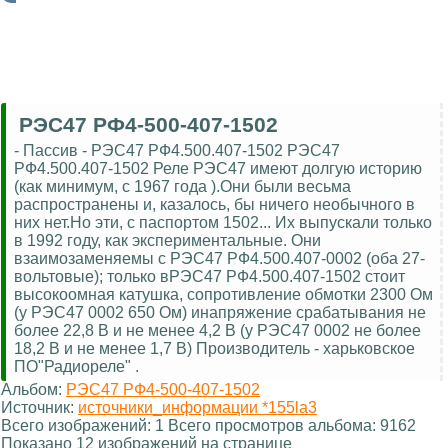
РЭС47 РФ4-500-407-1502
- Пассив - РЭС47 РФ4.500.407-1502 РЭС47
РФ4.500.407-1502 Реле РЭС47 имеют долгую историю
(как минимум, с 1967 года ).Они были весьма
распространены и, казалось, бы ничего необычного в
них нет.Но эти, с паспортом 1502... Их выпускали только
в 1992 году, как экспериментальные. Они
взаимозаменяемы с РЭС47 РФ4.500.407-0002 (оба 27-
вольтовые); только вРЭС47 РФ4.500.407-1502 стоит
высокоомная катушка, сопротивление обмотки 2300 Ом
(у РЭС47 0002 650 Ом) инапряжение срабатывания не
более 22,8 В и не менее 4,2 В (у РЭС47 0002 не более
18,2 В и не менее 1,7 В) Производитель - харьковское
ПО"Радиореле" .
Альбом:
РЭС47 РФ4-500-407-1502
Источник:
источники_информации *155la3
Всего изображений: 1 Всего просмотров альбома: 9162
Показано 12 изображений на странице