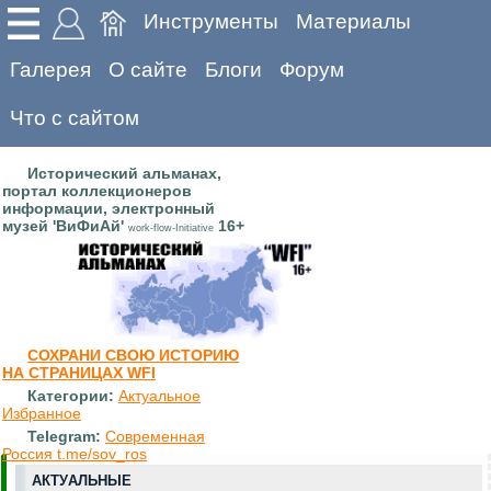
Инструменты
Материалы
Галерея
О сайте
Блоги
Форум
Что с сайтом
Исторический альманах,
портал коллекционеров
информации, электронный
музей 'ВиФиАй'
16+
work-flow-Initiative
СОХРАНИ СВОЮ ИСТОРИЮ
НА СТРАНИЦАХ WFI
Категории:
Актуальное
Избранное
Telegram:
Современная
Россия t.me/sov_ros
АКТУАЛЬНЫЕ