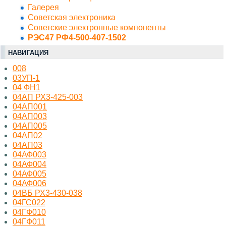
Галерея
Советская электроника
Советские электронные компоненты
РЭС47 РФ4-500-407-1502
НАВИГАЦИЯ
008
03УП-1
04 ФН1
04АП РХ3-425-003
04АП001
04АП003
04АП005
04АП02
04АП03
04АФ003
04АФ004
04АФ005
04АФ006
04ВБ РХ3-430-038
04ГС022
04ГФ010
04ГФ011