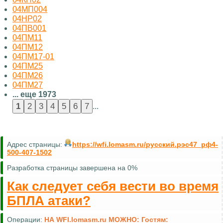
04МП004
04НР02
04ПВ001
04ПМ11
04ПМ12
04ПМ17-01
04ПМ25
04ПМ26
04ПМ27
... еще 1973
...
Адрес страницы:
https://wfi.lomasm.ru/русский.рэс47_рф4-
500-407-1502
Разработка страницы завершена на 0%
Как следует себя вести во время
БПЛА атаки?
Операции:
НА WFI.lomasm.ru МОЖНО:
Гостям: