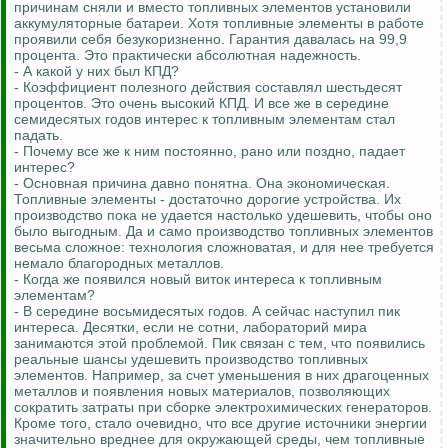
причинам сняли и вместо топливных элементов установили
аккумуляторные батареи. Хотя топливные элементы в работе
проявили себя безукоризненно. Гарантия давалась на 99,9
процента. Это практически абсолютная надежность.
- А какой у них был КПД?
- Коэффициент полезного действия составлял шестьдесят
процентов. Это очень высокий КПД. И все же в середине
семидесятых годов интерес к топливным элементам стал
падать.
- Почему все же к ним постоянно, рано или поздно, падает
интерес?
- Основная причина давно понятна. Она экономическая.
Топливные элементы - достаточно дорогие устройства. Их
производство пока не удается настолько удешевить, чтобы оно
было выгодным. Да и само производство топливных элементов
весьма сложное: технология сложноватая, и для нее требуется
немало благородных металлов.
- Когда же появился новый виток интереса к топливным
элементам?
- В середине восьмидесятых годов. А сейчас наступил пик
интереса. Десятки, если не сотни, лабораторий мира
занимаются этой проблемой. Пик связан с тем, что появились
реальные шансы удешевить производство топливных
элементов. Например, за счет уменьшения в них драгоценных
металлов и появления новых материалов, позволяющих
сократить затраты при сборке электрохимических генераторов.
Кроме того, стало очевидно, что все другие источники энергии
значительно вреднее для окружающей среды, чем топливные