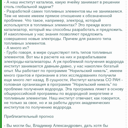
- А наш институт катализа, какую ячейку занимает в решении
столь глобальной задачи?
- Разработкой самих топливных элементов мы не занимаемся.
Тем не менее имеем прямое отношение к обозначенной
проблеме. Что такое, например, электрод, который
используется в топливных элементах? Это прежде всего
катализатор, который мы способны разработать и предложить.
И накопленные у нас знания позволяют предложить
совершенно новые электроды. Причем для разного типа
топливных элементов.
- А много их?
- Грубо говоря, в мире существуют пять типов топливных
элементов. Вот мы в расчете на них и разрабатываем
электроды-катализаторы. А уж проблемой получения водорода
институт занимается давным-давно, у нас накоплен богатый
опыт. Мы работает по программе "Норильский никель", имеем
много грантов и признание в этих исследованиях получили
еще много лет назад. В сущности, Институт катализа СО РАН -
головная организация в программе "Норильский никель" по
проблеме получения водорода. Эта программа ляжет в основу
общероссийской программы по водородной энергетике и
топливным элементам. Наш институт отвечает, как говорится,
не только за свое, но и за работы других академических
институтов по получению водорода.
Приблизительный прогноз
- Вы могли бы, Владимир Александрович, дать хотя бы