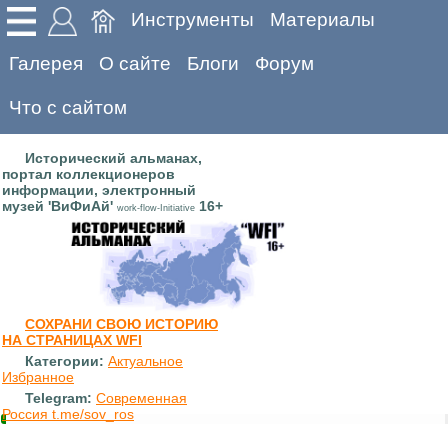
Инструменты
Материалы
Галерея
О сайте
Блоги
Форум
Что с сайтом
Исторический альманах,
портал коллекционеров
информации, электронный
музей 'ВиФиАй'
16+
work-flow-Initiative
СОХРАНИ СВОЮ ИСТОРИЮ
НА СТРАНИЦАХ WFI
Категории:
Актуальное
Избранное
Telegram:
Современная
Россия t.me/sov_ros