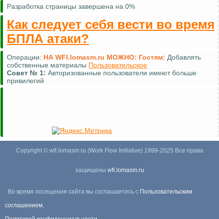
Разработка страницы завершена на 0%
Как следует себя вести во время
БПЛА атаки?
Операции:
НА WFI.lomasm.ru МОЖНО:
Гостям:
Добавлять
собственные материалы
Пользовательское
Совет №
1:
Авторизованные пользователи имеют больше
привилегий
Copyright © wfi.lomasm.ru (Work Flow Initiative) 1999-2025 Все права
защищены
wfi.lomasm.ru
Во время посещения сайта вы соглашаетесь с
Пользовательским
соглашением
,