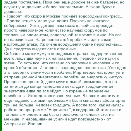
задача поставлена. Пока они еще дороже тех же батареек, но
служат уже дольше и более энергоемкие. А скоро будут и
дешевле.
- Говорят, что скоро в Москве пройдет водородный конгресс...
- Приглашение у меня уже лежит. Поехать на конгресс
собираемся. Хотя, должен вам сказать, сейчас проходит
просто невероятное количество научных форумов по
топливным элементам, водородной тематике в мире. На все
не наездишься. На решение этой проблемы идет самая
настоящая атака. Уж очень воодушевляющие перспективы...
Да и средства выделяются огромные.
Сейчас по максимуму в передовых странах поддерживаются
всего лишь два научных направления. Первое - это науки о
жизни. То есть все, что связано со здоровьем человека и со
средой обитания. И второе - водородная энергетика. Уже одно
это говорит о значимости проблем. Мир твердо настроен уйти
от традиционной энергетики и перейти на энергетику чистую.
Процесс не простой, даже мучительный, возможно, что он
затянется до конца нынешнего века. Да и традиционная
энергетика едва ли вся уйдет. Но коренные перемены
неизбежны. Их подготавливают ученые. В нашем институте
еще недавно с этими проблемами были связаны лаборатории
три, не больше. Человек тридцать. А после того, как началась
работа по программе "Норникель", к водородной тематике и
топливным элементам было привлечено человек сто, не
меньше. И наращивание усилий идет повсеместно - от
Америки до Японии.