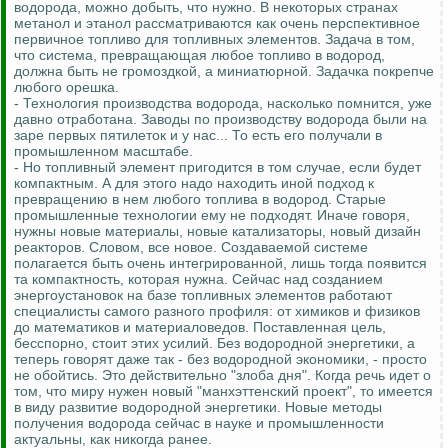
водорода, можно добыть, что нужно. В некоторых странах
метанол и этанол рассматриваются как очень перспективное
первичное топливо для топливных элементов. Задача в том,
что система, превращающая любое топливо в водород,
должна быть не громоздкой, а миниатюрной. Задачка покрепче
любого орешка.
- Технология производства водорода, насколько помнится, уже
давно отработана. Заводы по производству водорода были на
заре первых пятилеток и у нас... То есть его получали в
промышленном масштабе.
- Но топливный элемент пригодится в том случае, если будет
компактным. А для этого надо находить иной подход к
превращению в нем любого топлива в водород. Старые
промышленные технологии ему не подходят. Иначе говоря,
нужны новые материалы, новые катализаторы, новый дизайн
реакторов. Словом, все новое. Создаваемой системе
полагается быть очень интегрированной, лишь тогда появится
та компактность, которая нужна. Сейчас над созданием
энергоустановок на базе топливных элементов работают
специалисты самого разного профиля: от химиков и физиков
до математиков и материаловедов. Поставленная цель,
бесспорно, стоит этих усилий. Без водородной энергетики, а
теперь говорят даже так - без водородной экономики, - просто
не обойтись. Это действительно "злоба дня". Когда речь идет о
том, что миру нужен новый "манхэттенский проект", то имеется
в виду развитие водородной энергетики. Новые методы
получения водорода сейчас в науке и промышленности
актуальны, как никогда ранее.