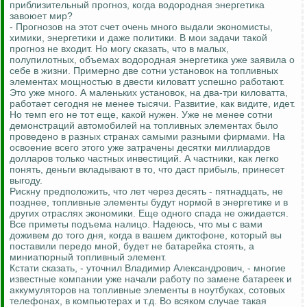
приблизительный прогноз, когда водородная энергетика
завоюет мир?
- Прогнозов на этот счет очень много выдали экономисты,
химики, энергетики и даже политики. В мои задачи такой
прогноз не входит. Но могу сказать, что в малых,
полупилотных, объемах водородная энергетика уже заявила о
себе в жизни. Примерно две сотни установок на топливных
элементах мощностью в двести киловатт успешно работают.
Это уже много. А маленьких установок, на два-три киловатта,
работает сегодня не менее тысячи. Развитие, как видите, идет.
Но темп его не тот еще, какой нужен. Уже не менее сотни
демонстраций автомобилей на топливных элементах было
проведено в разных странах самыми разными фирмами. На
освоение всего этого уже затрачены десятки миллиардов
долларов только частных инвестиций. А частники, как легко
понять, деньги вкладывают в то, что даст прибыль, принесет
выгоду.
Рискну предположить, что лет через десять - пятнадцать, не
позднее, топливные элементы будут нормой в энергетике и в
других отраслях экономики. Еще одного спада не ожидается.
Все приметы подъема налицо. Надеюсь, что мы с вами
доживем до того дня, когда в вашем диктофоне, который вы
поставили передо мной, будет не батарейка стоять, а
миниатюрный топливный элемент.
Кстати сказать, - уточнил Владимир Александрович, - многие
известные компании уже начали работу по замене батареек и
аккумуляторов на топливные элементы в ноутбуках, сотовых
телефонах, в компьютерах и т.д. Во всяком случае такая