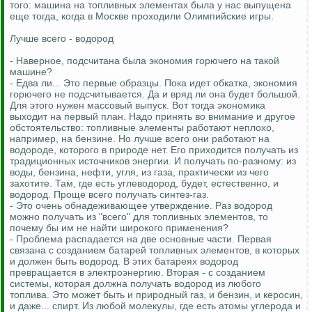
того: машина на топливных элементах была у нас выпущена
еще тогда, когда в Москве проходили Олимпийские игры.
Лучше всего - водород
- Наверное, подсчитана была экономия горючего на такой
машине?
- Едва ли... Это первые образцы. Пока идет обкатка, экономия
горючего не подсчитывается. Да и вряд ли она будет большой.
Для этого нужен массовый выпуск. Вот тогда экономика
выходит на первый план. Надо принять во внимание и другое
обстоятельство: топливные элементы работают неплохо,
например, на бензине. Но лучше всего они работают на
водороде, которого в природе нет. Его приходится получать из
традиционных источников энергии. И получать по-разному: из
воды, бензина, нефти, угля, из газа, практически из чего
захотите. Там, где есть углеводород, будет, естественно, и
водород. Проще всего получать синтез-газ.
- Это очень обнадеживающее утверждение. Раз водород
можно получать из "всего" для топливных элементов, то
почему бы им не найти широкого применения?
- Проблема распадается на две основные части. Первая
связана с созданием батарей топливных элементов, в которых
и должен быть водород. В этих батареях водород
превращается в электроэнергию. Вторая - с созданием
системы, которая должна получать водород из любого
топлива. Это может быть и природный газ, и бензин, и керосин,
и даже... спирт. Из любой молекулы, где есть атомы углерода и