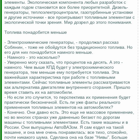
элементы. Экологическая компонента любых разработок с
каждым годом становится все более приоритетной. Дизель-
генераторы, теплоэлектроцентрали, газотурбинные установки
и другие источники - все проигрывают топливным элементам с
экологической точки зрения. Мир дозрел до этого понимания.
Топлива понадобится меньше
- Электрохимические генераторы, - продолжал рассказ
Собянин, - тоже не обойдутся без традиционного топлива. Но
его для них понадобится намного меньше.
- Намного - это насколько?
- Уверенно могу сказать, что процентов на десять. А это -
намного. Чем выше КПД будет у электрохимического
генератора, тем меньше ему потребуется топлива. Эта
важнейшая характеристика при работе с топливными
элементами. Сейчас топливные элементы рассматриваются
как альтернатива двигателям внутреннего сгорания. Пришло
время ставить их на автомобили.
- Но если это случится, то перспектива их применения будет
практически бесконечной. Есть ли уже факты реального
применения топливных элементов на автомобилях?
- Конечно. Они давно есть. Это еще не массовое применение,
но во многих странах уже давненько бегают по дорогам
машины с топливными элементами. Есть такие машины и в
России. Они выпущены АвтоВАЗом. Я сам ездил на такой
машине, и она мне очень понравилась: все тихо, спокойно,
почти никакого шума. Сделана она на базе "Нивы". Больше