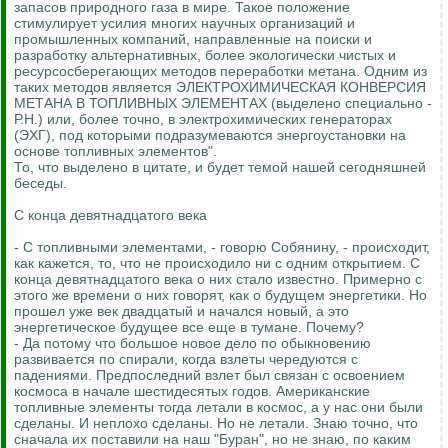
запасов природного газа в мире. Такое положение
стимулирует усилия многих научных организаций и
промышленных компаний, направленные на поиски и
разработку альтернативных, более экологически чистых и
ресурсосберегающих методов переработки метана. Одним из
таких методов является ЭЛЕКТРОХИМИЧЕСКАЯ КОНВЕРСИЯ
МЕТАНА В ТОПЛИВНЫХ ЭЛЕМЕНТАХ (выделено специально -
Р.Н.) или, более точно, в электрохимических генераторах
(ЭХГ), под которыми подразумеваются энергоустановки на
основе топливных элементов".
То, что выделено в цитате, и будет темой нашей сегодняшней
беседы.
С конца девятнадцатого века
- С топливными элементами, - говорю Собянину, - происходит,
как кажется, то, что не происходило ни с одним открытием. С
конца девятнадцатого века о них стало известно. Примерно с
этого же времени о них говорят, как о будущем энергетики. Но
прошел уже век двадцатый и начался новый, а это
энергетическое будущее все еще в тумане. Почему?
- Да потому что большое новое дело по обыкновению
развивается по спирали, когда взлеты чередуются с
падениями. Предпоследний взлет был связан с освоением
космоса в начале шестидесятых годов. Американские
топливные элементы тогда летали в космос, а у нас они были
сделаны. И неплохо сделаны. Но не летали. Знаю точно, что
сначала их поставили на наш "Буран", но не знаю, по каким