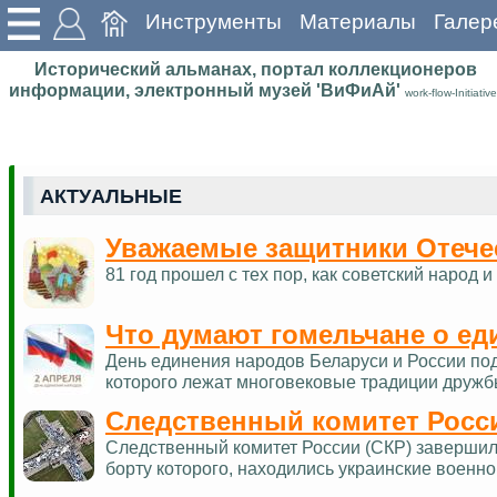
Инструменты
Материалы
Галер
Исторический альманах, портал коллекционеров
информации, электронный музей 'ВиФиАй'
work-flow-Initiative
АКТУАЛЬНЫЕ
Уважаемые защитники Отече
81 год прошел с тех пор, как советский наро
Что думают гомельчане о ед
День единения народов Беларуси и России по
которого лежат многовековые традиции дружб
Следственный комитет Росс
Следственный комитет России (СКР) завершил 
борту которого, находились украинские военн