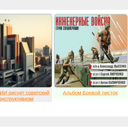
ИИ рисует советский
Альбом Боевой листок
онструктивизм