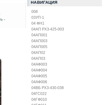
НАВИГАЦИЯ
008
>
03УП-1
ь -
04 ФН1
04АП РХ3-425-003
04АП001
04АП003
04АП005
04АП02
04АП03
04АФ003
04АФ004
04АФ005
04АФ006
04ВБ РХ3-430-038
04ГС022
04ГФ010