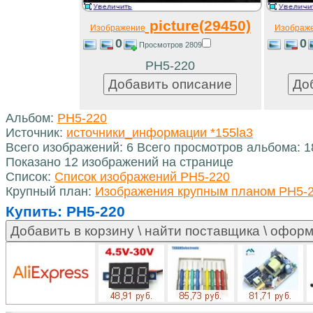
picture(29450)
Изображение
Изображ
0
0
Просмотров 2809
РН5-220
Альбом:
РН5-220
Источник:
источники_информации *155la3
Всего изображений: 6 Всего просмотров альбома: 
Показано 12 изображений на странице
Список:
Список изображений РН5-220
Крупный план:
Изображения крупным планом РН5-
Купить:
РН5-220