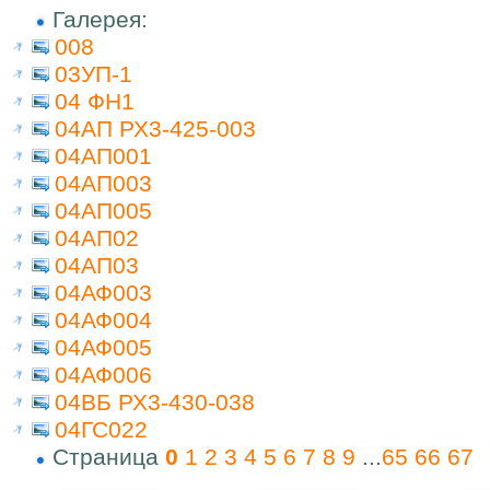
Галерея:
008
03УП-1
04 ФН1
04АП РХ3-425-003
04АП001
04АП003
04АП005
04АП02
04АП03
04АФ003
04АФ004
04АФ005
04АФ006
04ВБ РХ3-430-038
04ГС022
Страница
0
1
2
3
4
5
6
7
8
9
...
65
66
67