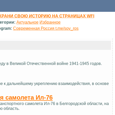
ХРАНИ СВОЮ ИСТОРИЮ НА СТРАНИЦАХ WFI
егории:
Актуальное
Избранное
egram:
Современная Россия t.me/sov_ros
еду в Великой Отечественной войне 1941-1945 годов.
ие к дальнейшему укреплению взаимодействия, в основе
я самолета Ил-76
нспортного самолета Ил-76 в Белгородской области, на
ю область.