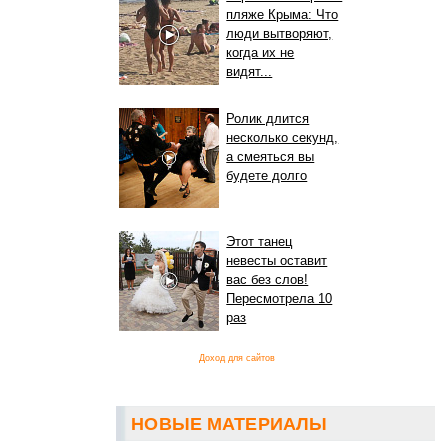
пляже Крыма: Что
люди вытворяют,
когда их не
видят...
Ролик длится
несколько секунд,
а смеяться вы
будете долго
Этот танец
невесты оставит
вас без слов!
Пересмотрела 10
раз
Доход для сайтов
НОВЫЕ МАТЕРИАЛЫ