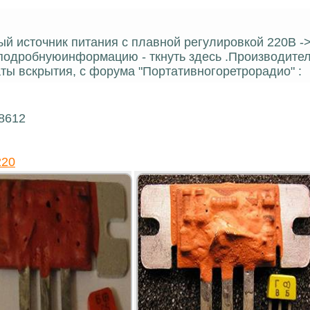
й источник питания с плавной регулировкой 220В -
подробнуюинформацию - ткнуть здесь .Производител
ты вскрытия, с форума "Портативногоретрорадио" :
18612
220