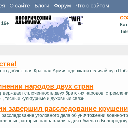
ея
О сайте
Блоги
Форум
Что с сайтом
СО
16+
Кат
Tel
ства!
д и его доблестная Красная Армия одержали величайшую Поб
инении народов двух стран
дтверждает сплоченность двух братских народов, стремлен
ы, тесные культурные и духовные связи
ии завершил расследование крушени
расследование уголовного дела об уничтожении военно-тра
опленные, которые направлялись для обмена в Белгородску