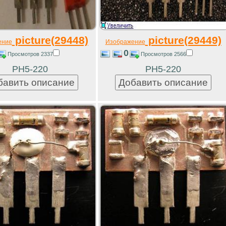
picture(29448)
picture(29449)
ение
Изображение
0
Просмотров 2337
Просмотров 2566
РН5-220
РН5-220