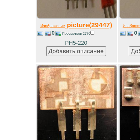
picture(29447)
Изображение
Изображ
0
0
Просмотров 2770
РН5-220