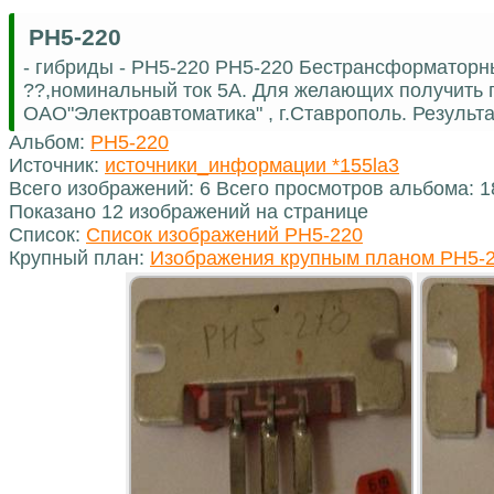
РН5-220
- гибриды - РН5-220 РН5-220 Бестрансформаторны
??,номинальный ток 5А. Для желающих получить 
ОАО"Электроавтоматика" , г.Ставрополь. Результа
Альбом:
РН5-220
Источник:
источники_информации *155la3
Всего изображений: 6 Всего просмотров альбома: 
Показано 12 изображений на странице
Список:
Список изображений РН5-220
Крупный план:
Изображения крупным планом РН5-