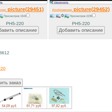
picture(29451)
picture(29452)
ение
Изображение
0
Просмотров 1543
Просмотров 2235
РН5-220
РН5-220
18612
220