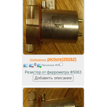
picture(29262)
Изображение
0
Просмотров 2878
Резистор от феррометра Ф5063