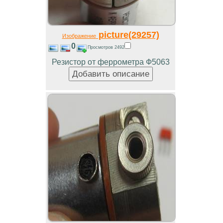
picture(29257)
Изображение
0
Просмотров 2492
Резистор от феррометра Ф5063