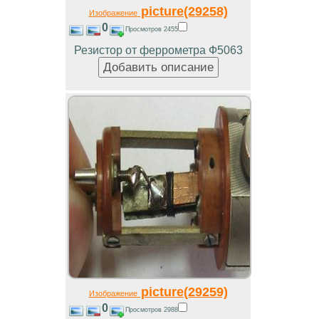
picture(29258)
Изображение
0
Просмотров 2455
Резистор от феррометра Ф5063
picture(29259)
Изображение
0
Просмотров 2988