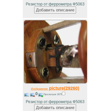
Резистор от феррометра Ф5063
picture(29260)
Изображение
0
Просмотров 2875
Резистор от феррометра Ф5063