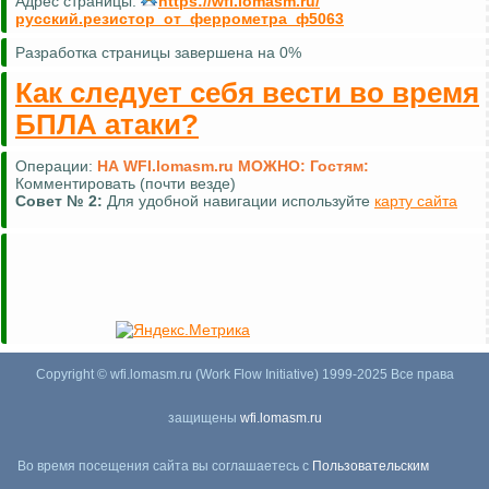
Адрес страницы:
https://wfi.lomasm.ru/
русский.резистор_от_феррометра_ф5063
Разработка страницы завершена на 0%
Как следует себя вести во время
БПЛА атаки?
Операции:
НА WFI.lomasm.ru МОЖНО:
Гостям:
Комментировать (почти везде)
Совет №
2:
Для удобной навигации используйте
карту сайта
Copyright © wfi.lomasm.ru (Work Flow Initiative) 1999-2025 Все права
защищены
wfi.lomasm.ru
Во время посещения сайта вы соглашаетесь с
Пользовательским