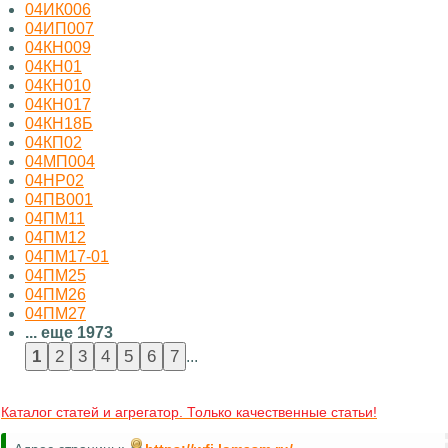
04ИК006
04ИП007
04КН009
04КН01
04КН010
04КН017
04КН18Б
04КП02
04МП004
04НР02
04ПВ001
04ПМ11
04ПМ12
04ПМ17-01
04ПМ25
04ПМ26
04ПМ27
... еще 1973
...
Каталог статей и агрегатор. Только качественные статьи!