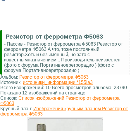
Резистор от феррометра Ф5063
- Пассив - Резистор от феррометра Ф5063 Резистор от
феррометра Ф5063 А что, тоже постоянный
резистор.Хоть и безымянный, но зато с
известнымназначением... Производитель неизвестен.
(фото с форума Портативноеретрорадио ) (фото с
форума Портативноеретрорадио )
Альбом:
Резистор от феррометра Ф5063
Источник:
источники_информации *155la3
Всего изображений: 10 Всего просмотров альбома: 28790
Показано 12 изображений на странице
Список:
Список изображений Резистор от феррометра
Ф5063
Крупный план:
Изображения крупным планом Резистор от
феррометра Ф5063