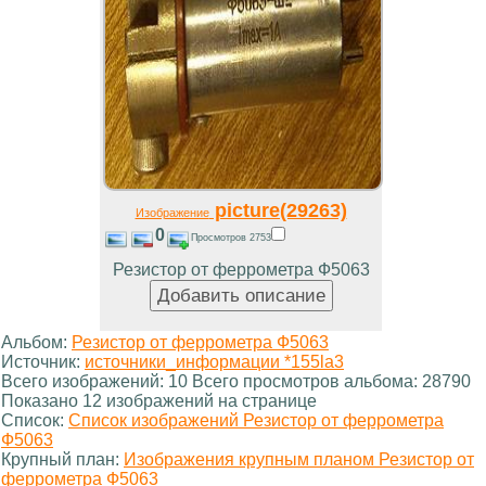
picture(29263)
Изображение
0
Просмотров 2753
Резистор от феррометра Ф5063
Альбом:
Резистор от феррометра Ф5063
Источник:
источники_информации *155la3
Всего изображений: 10 Всего просмотров альбома: 28790
Показано 12 изображений на странице
Список:
Список изображений Резистор от феррометра
Ф5063
Крупный план:
Изображения крупным планом Резистор от
феррометра Ф5063