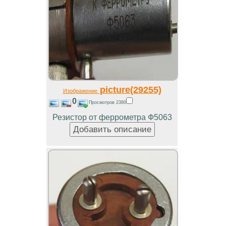
picture(29255)
Изображение
0
Просмотров 2380
Резистор от феррометра Ф5063