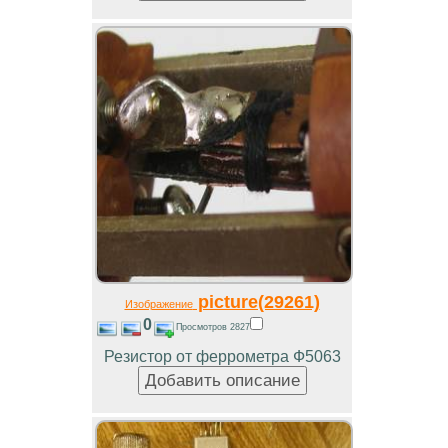
picture(29261)
Изображение
0
Просмотров 2827
Резистор от феррометра Ф5063