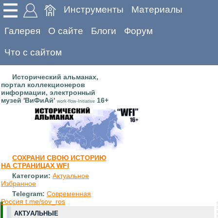
Инструменты
Материалы
Галерея
О сайте
Блоги
Форум
Что с сайтом
Исторический альманах,
портал коллекционеров
информации, электронный
музей 'ВиФиАй'
16+
work-flow-Initiative
СОХРАНИ СВОЮ ИСТОРИЮ
НА СТРАНИЦАХ WFI
Категории:
Актуальное
Избранное
Telegram:
Современная
Россия t.me/sov_ros
АКТУАЛЬНЫЕ