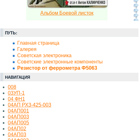
Альбом Боевой листок
ПУТЬ:
Главная страница
Галерея
Советская электроника
Советские электронные компоненты
Резистор от феррометра Ф5063
НАВИГАЦИЯ
008
03УП-1
04 ФН1
04АП РХ3-425-003
04АП001
04АП003
04АП005
04АП02
04АП03