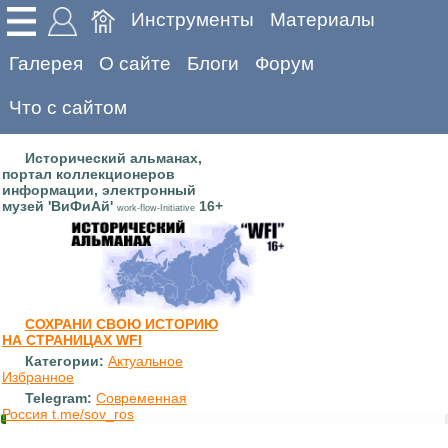
Инструменты
Материалы
Галерея
О сайте
Блоги
Форум
Что с сайтом
Исторический альманах,
портал коллекционеров
информации, электронный
музей 'ВиФиАй'
16+
work-flow-Initiative
СОХРАНИ СВОЮ ИСТОРИЮ
НА СТРАНИЦАХ WFI
Категории:
Актуальное
Избранное
Telegram:
Современная
Россия t.me/sov_ros