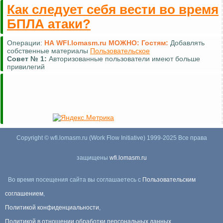
Как следует себя вести во время
БПЛА атаки?
Операции:
НА WFI.lomasm.ru МОЖНО:
Гостям:
Добавлять
собственные материалы
Пользовательское
Совет №
1:
Авторизованные пользователи имеют больше
привилегий
Copyright © wfi.lomasm.ru (Work Flow Initiative) 1999-2025 Все права
защищены
wfi.lomasm.ru
Во время посещения сайта вы соглашаетесь с
Пользовательским
соглашением
,
Политикой конфиденциальности
,
Политикой в отношении обработки персональных данных
,