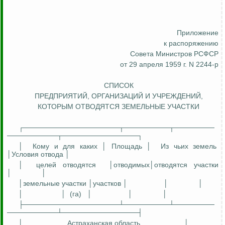
Приложение
к распоряжению
Совета Министров РСФСР
от 29 апреля 1959 г. N 2244-р
СПИСОК
ПРЕДПРИЯТИЙ, ОРГАНИЗАЦИЙ И УЧРЕЖДЕНИЙ,
КОТОРЫМ
ОТВОДЯТСЯ ЗЕМЕЛЬНЫЕ УЧАСТКИ
┌───────────────────┬─────────┬────────
──────────┬───────────────┐
│
Кому и для каких │ Площадь
│
И
з чьих земель
│Условия отвода │
│
целей
отводятся
│
отводимых│отводятся
участки
│
│
│земельные участки │участков │
│
│
│
│
(
га
)
│
│
│
├───────────────────┴─────────┴────────
──────────┴───────────────┤
│
Астраханская область
│