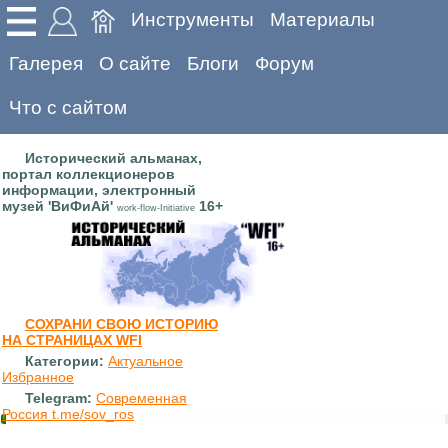
Инструменты
Материалы
Галерея
О сайте
Блоги
Форум
Что с сайтом
Исторический альманах,
портал коллекционеров
информации, электронный
музей 'ВиФиАй'
16+
work-flow-Initiative
СОХРАНИ СВОЮ ИСТОРИЮ
НА СТРАНИЦАХ WFI
Категории:
Актуальное
Избранное
Telegram:
Современная
Россия t.me/sov_ros