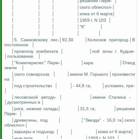
│
│
│
│
решении
Перм
-
│
│
│
│
│
ского
облиспол
-│
│
│
│
│кома от 6 марта│
│
│
│
│1959 г. N 103
│
│
│
│
│"К"
│
│
│
│
│
│
│5.
Самковскому
лес-│92,30
│Колхозов пригоро
д-
│В
постоянное
│
│
промхозу
комбината │
│ной зоны г.
Куды
м
-
│пользование.
│
│"
Комипермлес
"
Пер
м
-
│
│кара:
│Отвод
земли
│
│
ского
совнархоза
│
│имени М. Горького │произвести
на
│
│под строительство
│
│- 44,8 га;
│условиях, пре-
│
│лесовозной
автод
о
-
│
│имени Сталина -
│
дусмотренных
в │
│
роги
, нижние склады│
│31,5 га;
│решении
Перм
-
│
│древесины, под
│
│"Звезда" - 16,0
га│ского
облиспол
-│
│карьеры и подъез
д-
│
│
│кома от 6 марта│
│
ные
пути
│
│
│1959 г. N 103
│