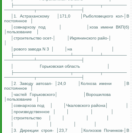
├───────────────────┬─────────┬────────
──────────┬───────────────┤
│1. Астраханскому
│171,0
│Рыболовецкого ко
л-
│В
постоянное
│
│совнархозу под
│
│
хоза
имени ВК
П(
б)
│пользование
│
│строительство
осе
т
-
│
│
Икрянинского
райо
-│
│
│
рового
завода N 3
│
│
на
│
│
├───────────────────┴─────────┴────────
──────────┴───────────────┤
│
Горьковская область
│
├───────────────────┬─────────┬────────
──────────┬───────────────┤
│2. Заводу
автозап
- │24,0
│Колхоза имени
│В
постоянное
│
│частей Горьковского│
│Ворошилова
│пользование
│
│совнархоза
под
│
│Чкаловского района│
│
│производственное
│
│
│
│
│строительство
│
│
│
│
│
│
│
│
│
│3. Дирекции строя- │23,7
│Колхозов Починко
в-
│В