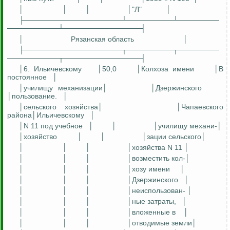
│
│
│
│"Л"
│
├───────────────────┴─────────┴────────
──────────┴───────────────┤
│
Рязанская область
│
├───────────────────┬─────────┬────────
──────────┬───────────────┤
│6.
Ильичевскому
│50,0
│Колхоза имени
│В
постоянное
│
│училищу механизации│
│Дзержинского
│пользование.
│
│сельского хозяйства│
│Чапаевского
района│Ильичевскому
│
│N 11 под
учебное
│
│
│училищу
механи
-│
│хозяйство
│
│
│
зации
сельского
│
│
│
│
│хозяйства N 11 │
│
│
│
│возместить кол-│
│
│
│
│
хозу
имени
│
│
│
│
│Дзержинского
│
│
│
│
│
неиспользован
- │
│
│
│
│
ные
затраты,
│
│
│
│
│вложенные в
│
│
│
│
│отводимые земли│