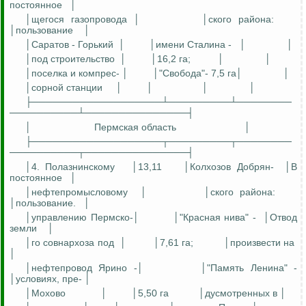
постоянное
│
│
щегося
газопровода │
│
ского
района:
│пользование
│
│Саратов - Горький
│
│имени Сталина -
│
│
│под строительство
│
│16,2 га;
│
│
│поселка и
компре
с
-
│
│"Свобода"- 7,5 га│
│
│сорной станции
│
│
│
│
├───────────────────┴─────────┴────────
──────────┴───────────────┤
│
Пермская область
│
├───────────────────┬─────────┬────────
──────────┬───────────────┤
│4.
Полазнинскому
│13,11
│Колхозов
Добря
н
-
│В
постоянное
│
│
нефтепромысловому
│
│
ского
района:
│пользование.
│
│управлению Пермск
о-
│
│"Красная нива" -
│Отвод
земли
│
│
го
совнархоза под
│
│7,61 га;
│произвести
на
│
│нефтепровод
Ярино
-│
│"Память Ленина" -
│
условиях
, пре- │
│Мохово
│
│5,50 га
│
дусмотренных
в
│