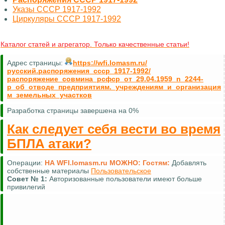
Указы СССР 1917-1992
Циркуляры СССР 1917-1992
Каталог статей и агрегатор. Только качественные статьи!
Адрес страницы:
https://wfi.lomasm.ru/
русский.распоряжения_ссср_1917-1992/
распоряжение_совмина_рсфср_от_29.04.1959_n_2244-
р_об_отводе_предприятиям._учреждениям_и_организация
м_земельных_участков
Разработка страницы завершена на 0%
Как следует себя вести во время
БПЛА атаки?
Операции:
НА WFI.lomasm.ru МОЖНО:
Гостям:
Добавлять
собственные материалы
Пользовательское
Совет №
1:
Авторизованные пользователи имеют больше
привилегий