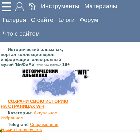
Инструменты
Материалы
Галерея
О сайте
Блоги
Форум
Что с сайтом
Исторический альманах,
портал коллекционеров
информации, электронный
музей 'ВиФиАй'
16+
work-flow-Initiative
СОХРАНИ СВОЮ ИСТОРИЮ
НА СТРАНИЦАХ WFI
Категории:
Актуальное
Избранное
Telegram:
Современная
Россия t.me/sov_ros