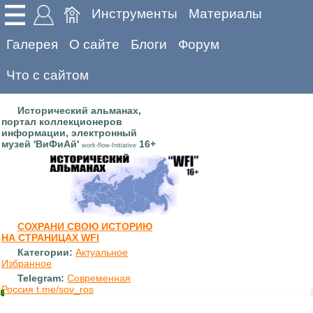
Инструменты
Материалы
Галерея
О сайте
Блоги
Форум
Что с сайтом
Исторический альманах,
портал коллекционеров
информации, электронный
музей 'ВиФиАй'
16+
work-flow-Initiative
СОХРАНИ СВОЮ ИСТОРИЮ
НА СТРАНИЦАХ WFI
Категории:
Актуальное
Избранное
Telegram:
Современная
Россия t.me/sov_ros