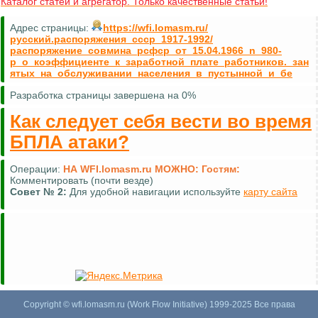
Каталог статей и агрегатор. Только качественные статьи!
Адрес страницы:
https://wfi.lomasm.ru/
русский.распоряжения_ссср_1917-1992/
распоряжение_совмина_рсфср_от_15.04.1966_n_980-
р_о_коэффициенте_к_заработной_плате_работников._зан
ятых_на_обслуживании_населения_в_пустынной_и_бе
Разработка страницы завершена на 0%
Как следует себя вести во время
БПЛА атаки?
Операции:
НА WFI.lomasm.ru МОЖНО:
Гостям:
Комментировать (почти везде)
Совет №
2:
Для удобной навигации используйте
карту сайта
Copyright © wfi.lomasm.ru (Work Flow Initiative) 1999-2025 Все права