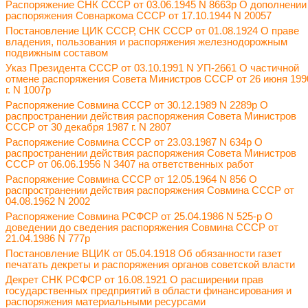
Распоряжение СНК СССР от 03.06.1945 N 8663р О дополнении
распоряжения Совнаркома СССР от 17.10.1944 N 20057
Постановление ЦИК СССР, СНК СССР от 01.08.1924 О праве
владения, пользования и распоряжения железнодорожным
подвижным составом
Указ Президента СССР от 03.10.1991 N УП-2661 О частичной
отмене распоряжения Совета Министров СССР от 26 июня 199
г. N 1007р
Распоряжение Совмина СССР от 30.12.1989 N 2289р О
распространении действия распоряжения Совета Министров
СССР от 30 декабря 1987 г. N 2807
Распоряжение Совмина СССР от 23.03.1987 N 634р О
распространении действия распоряжения Совета Министров
СССР от 06.06.1956 N 3407 на ответственных работ
Распоряжение Совмина СССР от 12.05.1964 N 856 О
распространении действия распоряжения Совмина СССР от
04.08.1962 N 2002
Распоряжение Совмина РСФСР от 25.04.1986 N 525-р О
доведении до сведения распоряжения Совмина СССР от
21.04.1986 N 777р
Постановление ВЦИК от 05.04.1918 Об обязанности газет
печатать декреты и распоряжения органов советской власти
Декрет СНК РСФСР от 16.08.1921 О расширении прав
государственных предприятий в области финансирования и
распоряжения материальными ресурсами