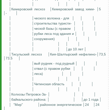
│
│
│
│
│
│Кемеровский лесхоз
│Кемеровский завод
хими
- │5
│-
│
│
│
ческого
волокна -
для
│
│
│
│
│строительства
туристи
-
│
│
│
│
│ческой базы (с правом
│
│
│
│
│рубки леса под здания и │
│
│
│
│сооружения)
│
│
│
│
│
│
│
│
│
│
│
│до 10 лет │
│
Тисульский
лесхоз
│Кия-
Шалтырский
нефелино
-│73,5
│73,5
│
│
│вый рудник -
под
рудный │
│
│
│
│отвал (с правом рубки
│
│
│
│
│леса)
│
│
│
│
│
│
│
│
│
│Читинская область
│
│
│
│
│
│
│
│
│Колхозы Петровск-За- │
│
│
│
│байкальского района: │
│
│до 1 года │
│
"Мир"
│районное энергетическое │24
│24
│