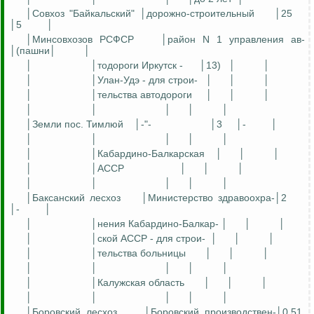
│Совхоз "Байкальский" │дорожно-строительный
│25
│5
│
│
Минсовхозов
РСФСР
│район N 1 управления
а
в
-
│(пашни│
│
│
│
тодороги
Иркутск -
│13)
│
│
│
│Улан-Удэ -
для
строи-
│
│
│
│
│
тельства
автодороги
│
│
│
│
│
│
│
│
│Земли пос.
Тимлюй
│-"-
│3
│-
│
│
│
│
│
│
│
│Кабардино-Балкарская
│
│
│
│
│АССР
│
│
│
│
│
│
│
│
│
Баксанский
лесхоз
│Министерство
здравоохра
-│2
│-
│
│
│нения
Кабардино-Балкар
- │
│
│
│
│
ской
АССР -
для
строи-
│
│
│
│
│
тельства
больницы
│
│
│
│
│
│
│
│
│
│Калужская область
│
│
│
│
│
│
│
│
│Боровский лесхоз
│Боровский
производствен
-│0,51