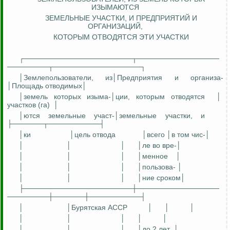
ИЗЫМАЮТСЯ
ЗЕМЕЛЬНЫЕ УЧАСТКИ, И ПРЕДПРИЯТИЙ И
ОРГАНИЗАЦИЙ,
КОТОРЫМ
ОТВОДЯТСЯ ЭТИ УЧАСТКИ
┌─────────────────────┬────────────────
────────┬─────────────────┐
│Землепользователи,
из│Предприятия
и
организ
а
-
│Площадь отводимых│
│земель которых
изым
а
-
│
ции
, которым отводятся
│
участков (га)
│
│
ются
земельные
учас
т
-
│земельные участки, и
├──────┬──────────┤
│
ки
│цель отвода
│всего │в том
чис
-│
│
│
│
│
ле
во
вре
-│
│
│
│
│
менное
│
│
│
│
│
пользова
- │
│
│
│
│
ние
сроком│
├─────────────────────┼────────────────
────────┼──────┼──────────┤
│
│Бурятская АССР
│
│
│
│
│
│
│
│
│
│
│
│до 2 лет
│