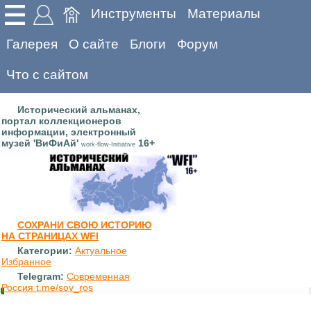
Инструменты
Материалы
Галерея
О сайте
Блоги
Форум
Что с сайтом
Исторический альманах,
портал коллекционеров
информации, электронный
музей 'ВиФиАй'
16+
work-flow-Initiative
СОХРАНИ СВОЮ ИСТОРИЮ
НА СТРАНИЦАХ WFI
Категории:
Актуальное
Избранное
Telegram:
Современная
Россия t.me/sov_ros