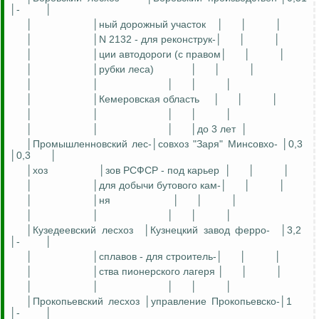
│-
│
│
│
ный
дорожный участок
│
│
│
│
│N 2132 - для
реконструк
-│
│
│
│
│
ции
автодороги (с правом│
│
│
│
│рубки леса)
│
│
│
│
│
│
│
│
│
│Кемеровская область
│
│
│
│
│
│
│
│
│
│
│
│до 3 лет
│
│Промышленновский ле
с-
│совхоз "Заря"
Минсовхо
- │0,3
│0,3
│
│
хоз
│зов РСФСР - под карьер
│
│
│
│
│для добычи
бутового
кам
-│
│
│
│
│
ня
│
│
│
│
│
│
│
│
│
Кузедеевский
лесхоз
│Кузнецкий завод ферро-
│3,2
│-
│
│
│сплавов -
для
строитель-│
│
│
│
│
ства
пионерского лагеря │
│
│
│
│
│
│
│
│
Прокопьевский
лесхоз │управление
Прокопьевско
-│1
│-
│