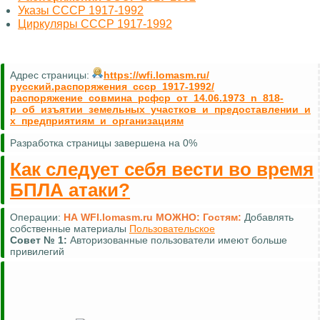
Указы СССР 1917-1992
Циркуляры СССР 1917-1992
Адрес страницы:
https://wfi.lomasm.ru/
русский.распоряжения_ссср_1917-1992/
распоряжение_совмина_рсфср_от_14.06.1973_n_818-
р_об_изъятии_земельных_участков_и_предоставлении_и
х_предприятиям_и_организациям
Разработка страницы завершена на 0%
Как следует себя вести во время
БПЛА атаки?
Операции:
НА WFI.lomasm.ru МОЖНО:
Гостям:
Добавлять
собственные материалы
Пользовательское
Совет №
1:
Авторизованные пользователи имеют больше
привилегий