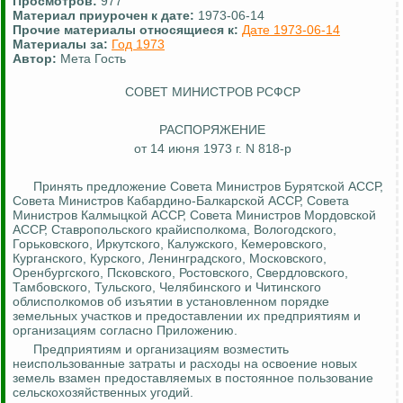
Просмотров:
977
Материал приурочен к дате:
1973-06-14
Прочие материалы относящиеся к:
Дате 1973-06-14
Материалы за:
Год 1973
Автор:
Мета Гость
СОВЕТ МИНИСТРОВ РСФСР
РАСПОРЯЖЕНИЕ
от 14 июня 1973 г. N 818-р
Принять предложение Совета Министров Бурятской АССР,
Совета Министров Кабардино-Балкарской АССР, Совета
Министров Калмыцкой АССР, Совета Министров Мордовской
АССР, Ставропольского крайисполкома, Вологодского,
Горьковского, Иркутского, Калужского, Кемеровского,
Курганского, Курского, Ленинградского, Московского,
Оренбургского, Псковского, Ростовского, Свердловского,
Тамбовского, Тульского, Челябинского и Читинского
облисполкомов об изъятии в установленном порядке
земельных участков и предоставлении их предприятиям и
организациям согласно Приложению.
Предприятиям и организациям возместить
неиспользованные затраты и расходы на освоение новых
земель взамен предоставляемых в постоянное пользование
сельскохозяйственных угодий.