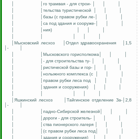
│
│
го
трамвая -
для
строи- │
│
│
│
│
тельства
туристической
│
│
│
│
│базы (с правом рубки
ле
-│
│
│
│
│
са
под здания и
сооруже
-│
│
│
│
│
ния
)
│
│
│
│
│
│
│
│
│
Мысковский
лесхоз
│Отдел здравоохранения
│1,5
│-
│
│
│
Мысковского
горисполкома│
│
│
│
│- для строительства ту- │
│
│
│
│
ристической
базы и гор- │
│
│
│
│
нолыжного
комплекса (с
│
│
│
│
│правом рубки леса
под
│
│
│
│
│здания и сооружения)
│
│
│
│
│
│
│
│
│
Яшкинский
лесхоз
│
Тайгинское
отделение
З
а-│2,8
│-
│
│
│
падно
-Сибирской железной│
│
│
│
│дороги -
для
строитель- │
│
│
│
│
ства
пионерского лагеря │
│
│
│
│(с правом рубки леса под│
│
│
│
│здания и сооружения)
│
│
│