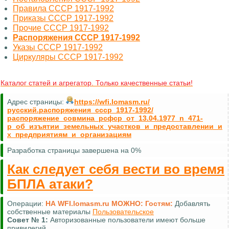
Правила СССР 1917-1992
Приказы СССР 1917-1992
Прочие СССР 1917-1992
Распоряжения СССР 1917-1992
Указы СССР 1917-1992
Циркуляры СССР 1917-1992
Каталог статей и агрегатор. Только качественные статьи!
Адрес страницы:
https://wfi.lomasm.ru/
русский.распоряжения_ссср_1917-1992/
распоряжение_совмина_рсфср_от_13.04.1977_n_471-
р_об_изъятии_земельных_участков_и_предоставлении_и
х_предприятиям_и_организациям
Разработка страницы завершена на 0%
Как следует себя вести во время
БПЛА атаки?
Операции:
НА WFI.lomasm.ru МОЖНО:
Гостям:
Добавлять
собственные материалы
Пользовательское
Совет №
1:
Авторизованные пользователи имеют больше
привилегий