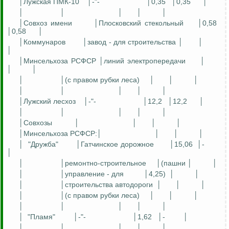
│
Лужская
ПМК-10
│-"-
│0,35
│0,35
│
│
│
│
│
│
│Совхоз имени
│
Плосковский
стекольный
│0,58
│0,58
│
│Коммунаров
│завод - для строительства │
│
│
│Минсельхоза РСФСР │линий электропередачи
│
│
│
│
│(с правом рубки леса)
│
│
│
│
│
│
│
│
│
Лужский
лесхоз
│-"-
│12,2
│12,2
│
│
│
│
│
│
│Совхозы
│
│
│
│
│Минсельхоза РСФСР:│
│
│
│
│
"Дружба"
│Гатчинское дорожное
│15,06
│-
│
│
│ремонтно-строительное
│(пашни │
│
│
│управление - для
│4,25)
│
│
│
│строительства автодороги
│
│
│
│
│(с правом рубки леса)
│
│
│
│
│
│
│
│
│
"Пламя"
│-"-
│1,62
│-
│
│
│
│
│
│