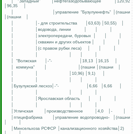
│
"Западный"
│нефтегазодобывающее
│120,92
│96,35
│
│
│управление "
Бузулукнефть
" │(пашни
│(пашни
│
│
│- для строительства
│63,63) │50,55)
│
│
│водовода, линии
│
│
│
│
│электропередачи, буровых
│
│
│
│
│скважин и других объектов │
│
│
│
│(с правом рубки леса)
│
│
│
│
│
│
│
│
│
"Волжская
│-"-
│18,13
│16,15
│
│
коммуна"
│
│(пашни │(пашни
│
│
│
│10,96) │9,1)
│
│
│
│
│
│
│
Бузулукский
лесхоз│-"-
│6,66
│6,66
│
│
│
│
│
│
│
│Ярославская область
│
│
│
│
│
│
│
│
│
Угличская
│производственное
│4,0
│-
│
│птицефабрика
│управление водопроводн
о-
│(пашни
│
│
│Минсельхоза РСФСР │канализационного хозяйства│2)
│
│