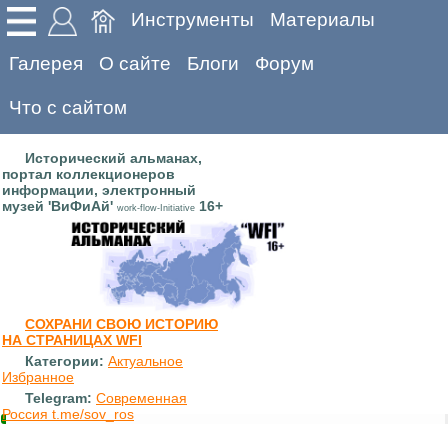
Инструменты
Материалы
Галерея
О сайте
Блоги
Форум
Что с сайтом
Исторический альманах,
портал коллекционеров
информации, электронный
музей 'ВиФиАй'
16+
work-flow-Initiative
СОХРАНИ СВОЮ ИСТОРИЮ
НА СТРАНИЦАХ WFI
Категории:
Актуальное
Избранное
Telegram:
Современная
Россия t.me/sov_ros