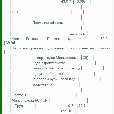
│
│
│43,07) │43,06)
│
│
│
│
│
│
│<...>
│
│
│
│
│
│
│
│
│
│
│Пермская область
│
│
│
│
│
│
│
│
│
│
│
│до 3 лет: │
│Колхоз "Россия"
│Пермское отделение
│39,94
│39,94
│
│Пермского района
│дирекции по строительству │(пашни
│
│
│
│газопроводов
Мингазпрома
│39)
│
│
│
│- для строительства
│
│
│
│
│магистрального газопровода│
│
│
│
│и других объектов
│
│
│
│
│(с правом рубки леса под
│
│
│
│
│сооружения)
│
│
│
│
│
│
│
│
│Совхозы
│
│
│
│
│Минсельхоза РСФСР:│
│
│
│
│
"Труд"
│-"-
│10,7
│10,7
│
│
│
│(пашни │
│