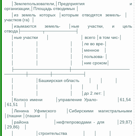
│
Землепользователи,│Предприятия
и
организации,│Площадь
отводимых
│
│из земель которых │которым отводятся земел
ь-
│
участков (га)
│
│изымаются земел
ь-
│
ные
участки, и цель
отвода├───────┬──────────┤
│
ные
участки
│
│ всего │в том
чис
-│
│
│
│
│
ле
во
вре
-│
│
│
│
│
менное
│
│
│
│
│
пользова
- │
│
│
│
│
ние
сроком│
├──────────────────┼───────────────────
───────┼───────┼──────────┤
│
│Башкирская область
│
│
│
│
│
│
│
│
│
│
│
│до 2 лет: │
│Колхоз имени
│управление Урало-
│61,54
│61,51
│
│Ленина Уфимского
│Сибирскими магистральными
│(пашни │(пашни
│
│района
│нефтепроводами - для
│29,87)
│29,86)
│
│
│строительства
│
│
│