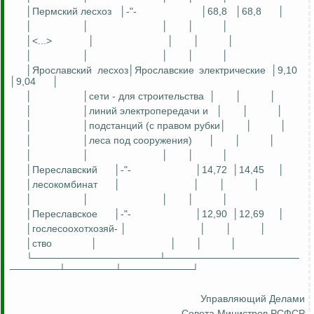
│Пермский лесхоз
│-"-
│68,8
│68,8
│
│
│
│
│
│
│<...>
│
│
│
│
│
│
│
│
│
│Ярославский
лесхоз│
Ярославские
электрические │9,10
│9,04
│
│
│сети - для строительства
│
│
│
│
│линий электропередачи и
│
│
│
│
│подстанций (с правом рубки│
│
│
│
│леса под сооружения)
│
│
│
│
│
│
│
│
│
Переславский
│-"-
│14,72
│14,45
│
│лесокомбинат
│
│
│
│
│
│
│
│
│
│
Переславское
│-"-
│12,90
│12,69
│
│
гослесоохотхозяй
- │
│
│
│
│
ство
│
│
│
│
└──────────────────┴───────────────────
───────┴───────┴──────────┘
Управляющий Делами
Совета Министров РСФСР