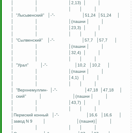
│
│
│2,13)
│
│
│
│
│
│
│
│
"
Лысьвенский
"
│-"-
│51,24
│51,24
│
│
│
│(пашни │
│
│
│
│23,3)
│
│
│
│
│
│
│
│
"
Сылвенский
"
│-"-
│57,7
│57,7
│
│
│
│(пашни │
│
│
│
│32,4)
│
│
│
│
│
│
│
│
"Урал"
│-"-
│10,2
│10,2
│
│
│
│(пашни │
│
│
│
│4,1)
│
│
│
│
│
│
│
│
"
Верхнемуллин
-
│-"-
│47,18
│47,18
│
│
ский
"
│
│(пашни │
│
│
│
│43,7)
│
│
│
│
│
│
│
│Пермский конный
│-"-
│16,6
│16,6
│
│завод N 9
│
│(пашня)│
│
│
│
│
│
│