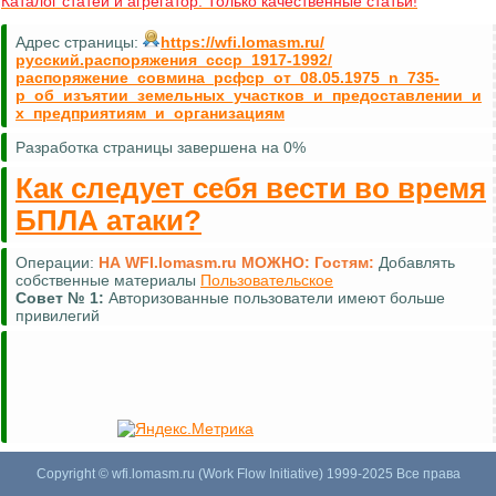
Каталог статей и агрегатор. Только качественные статьи!
Адрес страницы:
https://wfi.lomasm.ru/
русский.распоряжения_ссср_1917-1992/
распоряжение_совмина_рсфср_от_08.05.1975_n_735-
р_об_изъятии_земельных_участков_и_предоставлении_и
х_предприятиям_и_организациям
Разработка страницы завершена на 0%
Как следует себя вести во время
БПЛА атаки?
Операции:
НА WFI.lomasm.ru МОЖНО:
Гостям:
Добавлять
собственные материалы
Пользовательское
Совет №
1:
Авторизованные пользователи имеют больше
привилегий
Copyright © wfi.lomasm.ru (Work Flow Initiative) 1999-2025 Все права