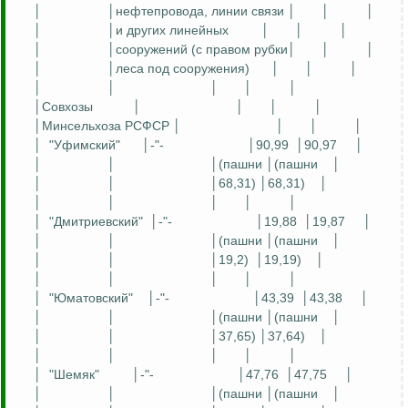
│
│нефтепровода, линии связи │
│
│
│
│и других линейных
│
│
│
│
│сооружений (с правом рубки│
│
│
│
│леса под сооружения)
│
│
│
│
│
│
│
│
│Совхозы
│
│
│
│
│Минсельхоза РСФСР │
│
│
│
│
"Уфимский"
│-"-
│90,99
│90,97
│
│
│
│(пашни │(пашни
│
│
│
│68,31) │68,31)
│
│
│
│
│
│
│
"Дмитриевский"
│-"-
│19,88
│19,87
│
│
│
│(пашни │(пашни
│
│
│
│19,2)
│19,19)
│
│
│
│
│
│
│
"
Юматовский
"
│-"-
│43,39
│43,38
│
│
│
│(пашни │(пашни
│
│
│
│37,65) │37,64)
│
│
│
│
│
│
│
"
Шемяк
"
│-"-
│47,76
│47,75
│
│
│
│(пашни │(пашни
│