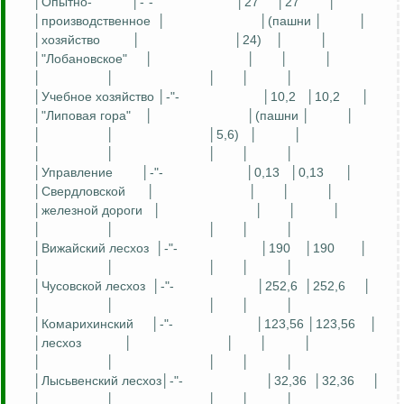
│Опытно-
│-"-
│27
│27
│
│производственное
│
│(пашни │
│
│хозяйство
│
│24)
│
│
│"
Лобановское
"
│
│
│
│
│
│
│
│
│
│Учебное хозяйство │-"-
│10,2
│10,2
│
│"Липовая гора"
│
│(пашни │
│
│
│
│5,6)
│
│
│
│
│
│
│
│Управление
│-"-
│0,13
│0,13
│
│Свердловской
│
│
│
│
│железной дороги
│
│
│
│
│
│
│
│
│
│
Вижайский
лесхоз
│-"-
│190
│190
│
│
│
│
│
│
│Чусовской лесхоз
│-"-
│252,6
│252,6
│
│
│
│
│
│
│
Комарихинский
│-"-
│123,56 │123,56
│
│лесхоз
│
│
│
│
│
│
│
│
│
│
Лысьвенский
лесхоз│-"-
│32,36
│32,36
│
│
│
│
│
│