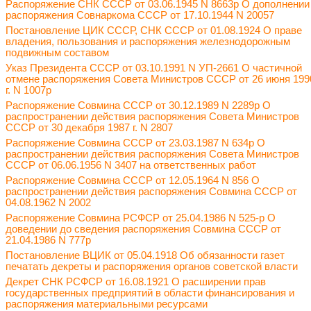
Распоряжение СНК СССР от 03.06.1945 N 8663р О дополнении
распоряжения Совнаркома СССР от 17.10.1944 N 20057
Постановление ЦИК СССР, СНК СССР от 01.08.1924 О праве
владения, пользования и распоряжения железнодорожным
подвижным составом
Указ Президента СССР от 03.10.1991 N УП-2661 О частичной
отмене распоряжения Совета Министров СССР от 26 июня 199
г. N 1007р
Распоряжение Совмина СССР от 30.12.1989 N 2289р О
распространении действия распоряжения Совета Министров
СССР от 30 декабря 1987 г. N 2807
Распоряжение Совмина СССР от 23.03.1987 N 634р О
распространении действия распоряжения Совета Министров
СССР от 06.06.1956 N 3407 на ответственных работ
Распоряжение Совмина СССР от 12.05.1964 N 856 О
распространении действия распоряжения Совмина СССР от
04.08.1962 N 2002
Распоряжение Совмина РСФСР от 25.04.1986 N 525-р О
доведении до сведения распоряжения Совмина СССР от
21.04.1986 N 777р
Постановление ВЦИК от 05.04.1918 Об обязанности газет
печатать декреты и распоряжения органов советской власти
Декрет СНК РСФСР от 16.08.1921 О расширении прав
государственных предприятий в области финансирования и
распоряжения материальными ресурсами