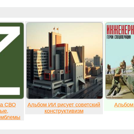
ка СВО
Альбом ИИ рисует советский
Альбом
ые,
конструктивизм
 эмблемы