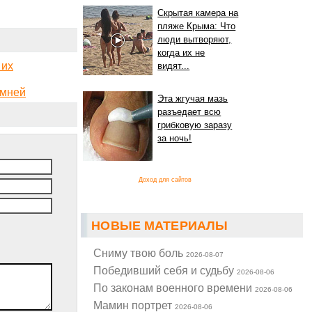
Скрытая камера на
пляже Крыма: Что
люди вытворяют,
когда их не
 их
видят...
амней
Эта жгучая мазь
разъедает всю
грибковую заразу
за ночь!
Доход для сайтов
НОВЫЕ МАТЕРИАЛЫ
Cниму твою боль
2026-08-07
Победивший себя и судьбу
2026-08-06
По законам военного времени
2026-08-06
Мамин портрет
2026-08-06