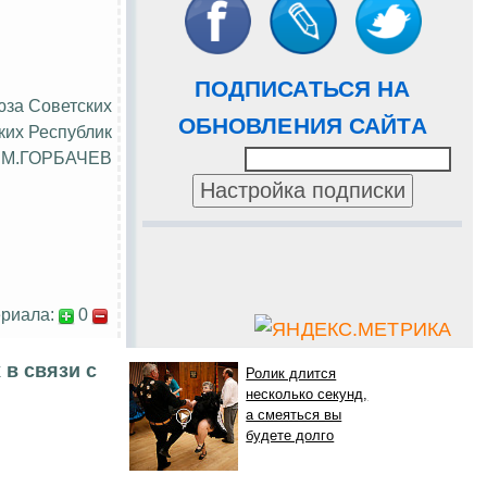
ПОДПИСАТЬСЯ НА
юза
Советских
ОБНОВЛЕНИЯ САЙТА
ких Республик
М.ГОРБАЧЕВ
риала:
0
 в связи с
Ролик длится
несколько секунд,
а смеяться вы
будете долго