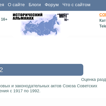
ея
О сайте
Блоги
Форум
Что с сайтом
СО
16+
Кат
Tel
2
Оценка разд
вовых и законодательных актов Союза Советских
ния с 1917 по 1992.