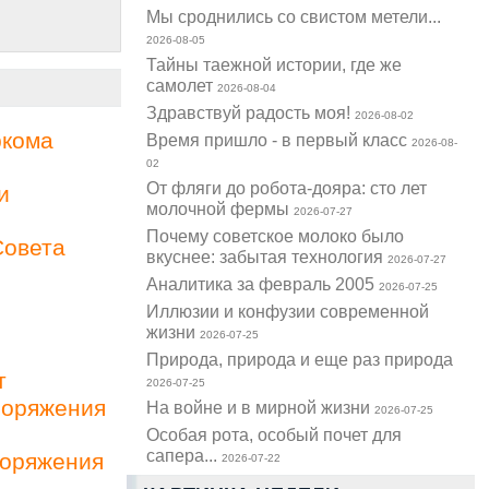
Мы сроднились со свистом метели...
2026-08-05
Тайны таежной истории, где же
самолет
2026-08-04
Здравствуй радость моя!
2026-08-02
ркома
Время пришло - в первый класс
2026-08-
02
От фляги до робота-дояра: сто лет
и
молочной фермы
2026-07-27
Почему советское молоко было
Совета
вкуснее: забытая технология
2026-07-27
Аналитика за февраль 2005
2026-07-25
Иллюзии и конфузии современной
жизни
2026-07-25
Природа, природа и еще раз природа
т
2026-07-25
поряжения
На войне и в мирной жизни
2026-07-25
Особая рота, особый почет для
сапера...
поряжения
2026-07-22