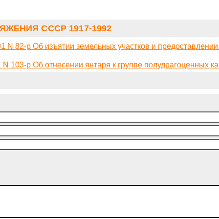
ЯЖЕНИЯ СССР 1917-1992
 N 82-р Об изъятии земельных участков и предоставлении
N 103-р Об отнесении янтаря к группе полудрагоценных к