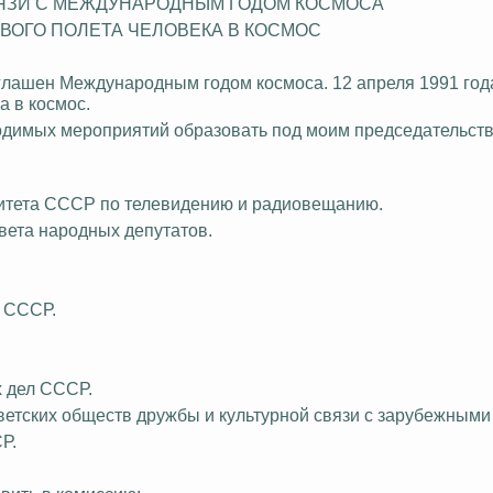
ЯЗИ С МЕЖДУНАРОДНЫМ ГОДОМ КОСМОСА
РВОГО ПОЛЕТА ЧЕЛОВЕКА В КОСМОС
лашен Международным годом космоса. 12 апреля 1991 год
а в космос.
бходимых мероприятий образовать под моим председательс
омитета СССР по телевидению и радиовещанию.
вета народных депутатов.
в СССР.
х дел СССР.
ветских обще
ств др
ужбы и культурной связи с зарубежными
Р.