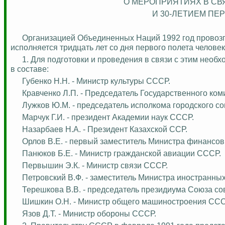
О МЕРОПРИЯТИЯХ В СВ
И 30-ЛЕТИЕМ ПЕ
Организацией Объединенных Наций 1992 год провозг
исполняется тридцать лет со дня первого полета человек
1. Для подготовки и проведения в связи с этим нео
в составе:
Губенко Н.Н. - Министр культуры СССР.
Кравченко Л.П. - Председатель Государственного к
Лужков Ю.М. - председатель исполкома городского со
Марчук Г.И. - президент Академии наук СССР.
Назарбаев Н.А. - Президент Казахской ССР.
Орлов В.Е. - первый заместитель Министра финансо
Панюков Б.Е. - Министр гражданской авиации СССР.
Первышин
Э.К. - Министр связи СССР.
Петровский В.Ф. - заместитель Министра иностранны
Терешкова В.В. - председатель президиума Союза со
Шишкин О.Н. - Министр общего машиностроения ССС
Язов
Д.Т. - Министр обороны СССР.