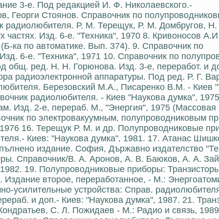
ание 3-е. Под редакцией И. Ф. Николаевского.-
ьов, Георги Стоянов. Справочник по полупроводников
к радиолюбителя. Р. М. Терещук, Р. М. Домбругов, Н.
х частях. Изд. 6-е. "Техника", 1970 8. Кривоносов А.И
Б-ка по автоматике. Вып. 374). 9. Справочник по
зд. 6-е. "Техника", 1971 10. Справочник по полупр
общ. ред. Н. Н. Горюнова. Изд. 3-е, переработ. и до
тора радиоэлектронной аппаратуры. Под ред. Р. Г. Ва
юбителя. Березовский М.А., Писаренко В.М. - Киев "Т
очник радиолюбителя. - Киев "Наукова думка", 1975.
. Изд. 2-е, перераб. М., "Энергия", 1975 (Массовая
авочник по электровакуумным, полупроводниковым п
976 16. Терещук Р. М. и др. Полупроводниковые пр
ля.- Киев: "Наукова думка", 1981. 17. Атанас Шишк
опълнено издание. София, Държавно издателство "Те
. Справочник/В. А. Аронов, А. В. Баюков, А. А. Зай
, 1982. 19. Полупроводниковые приборы: Транзисторы
Издание второе, переработанное, - М.: Энергоатоми
мно-усилительные устройства: Справ. радиолюбителя 
ерераб. и доп.- Киев: "Наукова думка", 1987. 21. Тран
 Кондратьев, С. Л. Пожидаев - М.: Радио и связь, 198