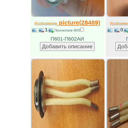
picture(28489)
Изображение
Изображе
1
0
Просмотров 3633
П601-П602АИ