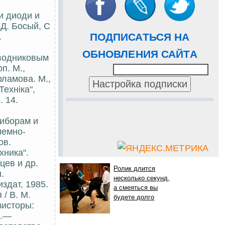
и диоди и
 Д. Босый, С
ПОДПИСАТЬСЯ НА
.
ОБНОВЛЕНИЯ САЙТА
оводниковым
п. М.,
рламова. М.,
ехнiка",
 14.
риборам и
иемно-
ов.
хника".
цев и др.
Ролик длится
.
несколько секунд,
здат, 1985.
а смеяться вы
/ В. М.
будете долго
зисторы:
9.—