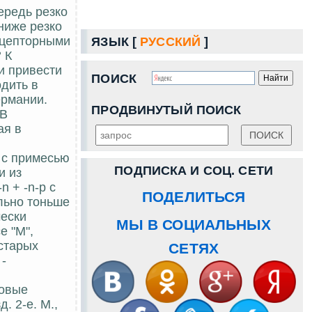
ередь резко
 ниже резко
акцепторными
ЯЗЫК [
РУССКИЙ
]
 К
и привести
ПОИСК
дить в
ермании.
ПРОДВИНУТЫЙ ПОИСК
 В
ая в
 с примесью
ПОДПИСКА И СОЦ. СЕТИ
и из
 + -n-p с
ПОДЕЛИТЬСЯ
льно тоньше
чески
МЫ В СОЦИАЛЬНЫХ
е "М",
старых
СЕТЯХ
 -
ковые
. 2-е. М.,