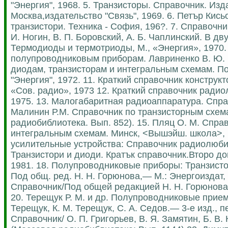
"Энергия", 1968. 5. Транзисторы. Справочник. Изд
Москва,издательство "Связь", 1969. 6. Петър Кис
транзистори. Техника - София, 196?. 7. Справочни
И. Ногин, В. П. Боровский, А. Б. Чаплинский. В дву
Термодиоды и термотриоды, М., «Энергия», 1970. (
полупроводниковым приборам. Лавриненко В. Ю. И
диодам, транзисторам и интегральным схемам. Под 
"Энергия", 1972. 11. Краткий справочник конструк
«Сов. радио», 1973 12. Краткий справочник радиол
1975. 13. Малогабаритная радиоаппаратура. Справ
Малинин Р.М. Справочник по транзисторным схемам
радиобиблиотека. Вып. 852). 15. Пляц О. М. Спр
интегральным схемам. Минск, <Вышэйш. школа>, 1
усилительные устройства: Справочник радиолюбите
Транзистори и диоди. Кратък справочник.Второ д
1981. 18. Полупроводниковые приборы: Транзисторы
Под общ. ред. Н. Н. Горюнова,— М.: Энергоиздат
Справочник/Под общей редакцией Н. Н. Горюнова. 
20. Терещук Р. М. и др. Полупроводниковые прие
Терещук, К. М. Терещук, С. А. Седов.— 3-е изд., п
Справочник/ О. П. Григорьев, В. Я. Замятин, Б. В.