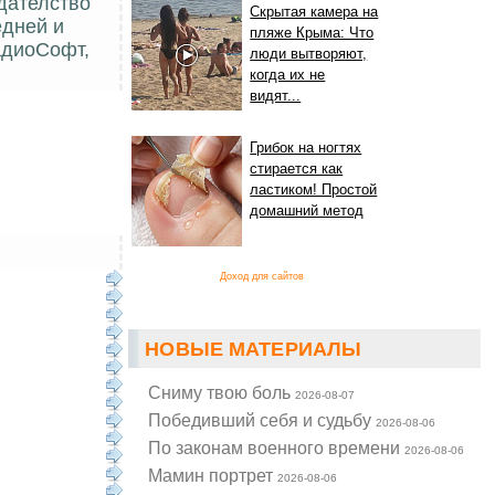
дателство
Скрытая камера на
едней и
пляже Крыма: Что
РадиоСофт,
люди вытворяют,
когда их не
видят...
Грибок на ногтях
стирается как
ластиком! Простой
домашний метод
Доход для сайтов
НОВЫЕ МАТЕРИАЛЫ
Cниму твою боль
2026-08-07
Победивший себя и судьбу
2026-08-06
По законам военного времени
2026-08-06
Мамин портрет
2026-08-06