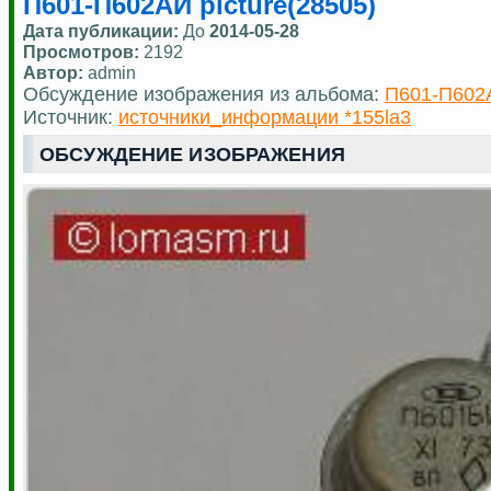
П601-П602АИ picture(28505)
Дата публикации:
До
2014-05-28
Просмотров:
2192
Автор:
admin
Обсуждение изображения из альбома:
П601-П602
Источник:
источники_информации *155la3
ОБСУЖДЕНИЕ ИЗОБРАЖЕНИЯ