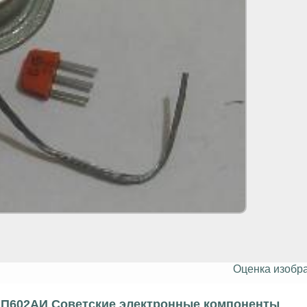
Оценка изобр
. П602АИ Советские электронные компоненты