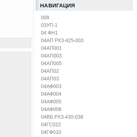
НАВИГАЦИЯ
008
03УП-1
04 ФН1
04АП РХ3-425-003
04АП001
04АП003
04АП005
04АП02
04АП03
04АФ003
04АФ004
04АФ005
04АФ006
04ВБ РХ3-430-038
04ГС022
04ГФ010