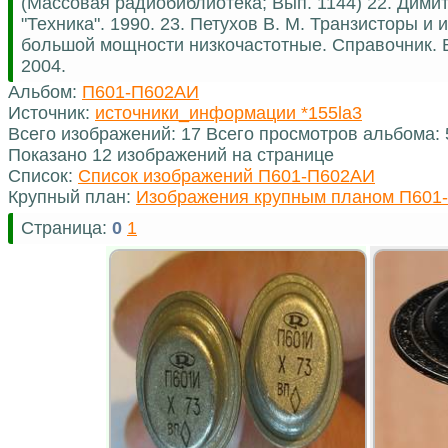
(Массовая радиобиблиотека; Вып. 1144) 22. Дим
"Техника". 1990. 23. Петухов В. М. Транзисторы 
большой мощности низкочастотные. Справочник. В 
2004.
Альбом:
П601-П602АИ
Источник:
источники_информации *155la3
Всего изображений: 17 Всего просмотров альбома:
Показано 12 изображений на странице
Список:
Список изображений П601-П602АИ
Крупный план:
Изображения крупным планом П601
Страница:
0
1