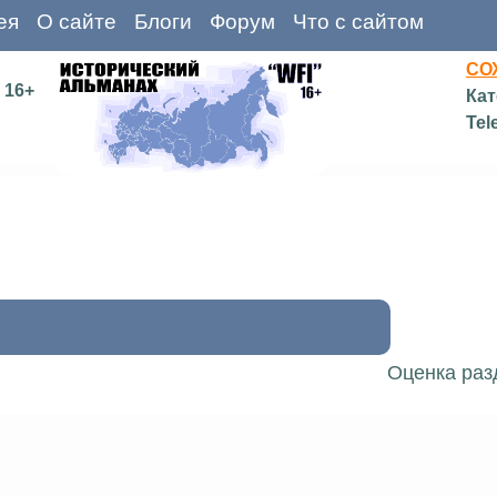
ея
О сайте
Блоги
Форум
Что с сайтом
СО
16+
Кат
Tel
Оценка раз