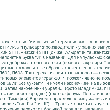
сокочастотные (импульсные) германиевые конверсио
тчик НИИ-35 "Пульсар" ;производители - у ранних выпус
кий ЗПП ,Рижский ЗПП (он же "Альфа" )и ташкентски
Непонятна буква "И" в названии. Для импульсных схем
сьма доброжелательногогостя (первого секретаря Пе
цитные тогдаопытные образцы отечественных транз
 П602, П603. Ток переключения транзисторов — неско
типовых элементов “Урал-10” * "позже" - явно не по
ов были без буквы"И" и имели наконечники на вывод
) Затем наконечники убрали... (фото Владимира, г.Пе
ортативноеретрорадио ) (фото с форума Портативно
о от Тимофея) Впрочем, параллельновыпускались и 
лись "тип I" и "тип II") : Транзисторы эти выпуска
получение переходов большой площади. Явление