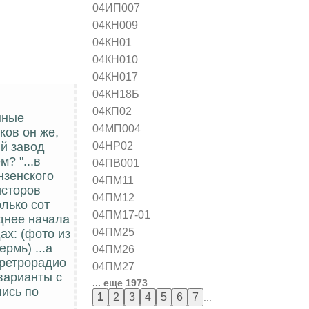
04ИП007
04КН009
04КН01
04КН010
04КН017
04КН18Б
04КП02
нные
04МП004
ков он же,
04НР02
й завод
? "...в
04ПВ001
нзенского
04ПМ11
исторов
04ПМ12
лько сот
04ПМ17-01
зднее начала
04ПМ25
ах: (фото из
рмь) ...а
04ПМ26
еретрорадио
04ПМ27
варианты с
... еще 1973
лись по
...