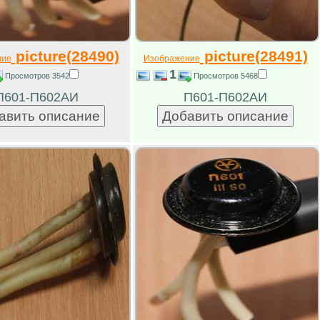
picture(28490)
picture(28491)
ние
Изображение
1
Просмотров 3542
Просмотров 5468
П601-П602АИ
П601-П602АИ