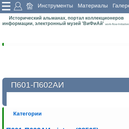
Инструменты
Материалы
Галер
Исторический альманах, портал коллекционеров
информации, электронный музей 'ВиФиАй'
work-flow-Initiative
П601-П602АИ
Категории