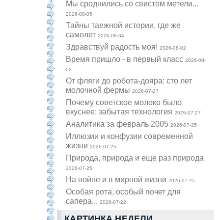
Мы сроднились со свистом метели...
2026-08-05
Тайны таежной истории, где же
самолет
2026-08-04
Здравствуй радость моя!
2026-08-02
Время пришло - в первый класс
2026-08-
02
От фляги до робота-дояра: сто лет
молочной фермы
2026-07-27
Почему советское молоко было
вкуснее: забытая технология
2026-07-27
Аналитика за февраль 2005
2026-07-25
Иллюзии и конфузии современной
жизни
2026-07-25
Природа, природа и еще раз природа
2026-07-25
На войне и в мирной жизни
2026-07-25
Особая рота, особый почет для
сапера...
2026-07-22
КАРТИНКА НЕДЕЛИ