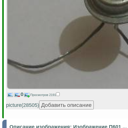
0
Просмотров 2191
picture(28505)
Описание изображения:
Изображение П601 ..