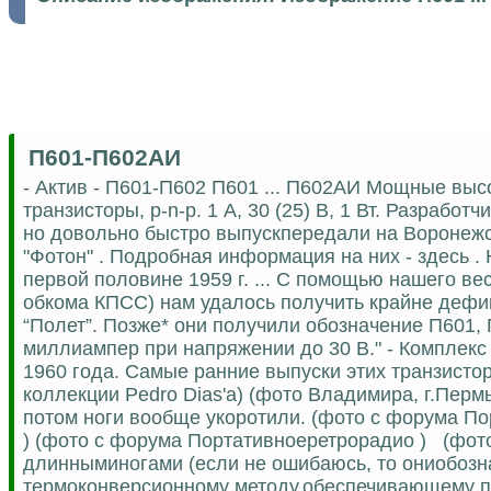
П601-П602АИ
- Актив - П601-П602 П601 ... П602АИ Мощные вы
транзисторы, p-n-p. 1 А, 30 (25) В, 1 Вт. Разрабо
но довольно быстро выпускпередали на Воронежс
"Фотон" . Подробная информация на них - здесь . 
первой половине 1959 г. ... С помощью нашего ве
обкома КПСС) нам удалось получить крайне дефи
“Полет”. Позже* они получили обозначение П601,
миллиампер при напряжении до 30 В." - Комплекс 
1960 года. Самые ранние выпуски этих транзистор
коллекции Pedro Dias'а) (фото Владимира, г.Пермь
потом ноги вообще укоротили. (фото с форума П
) (фото с форума Портативноеретрорадио ) (фот
длинныминогами (если не ошибаюсь, то ониобознача
термоконверсионному методу,обеспечивающему 