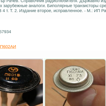
итър Рачев. Справочник радиолюбителя. Държавно из
и их зарубежные аналоги. Биполярные транзисторы ср
4 т. Т. 2. Издание второе, исправленное. - М.: ИП 
 57934
-П602АИ