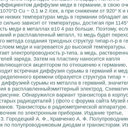
эффициентом диффузии меди в германии, в свою оч
070°D Cu ~ 0,1 м 2 /сек, а при снижении от 920° К и
 При низких температурах медь в германии обладает 
 сильно зависит от температуры, достигая при 1145°
сть меди в металлах в10 4 раз больше. Поэтому, есл
аний и расплавленный металл, то медь будет перехо
о метода создания триодных структур типаp-n-p в г
слоем меди и нагревается до высокой температуры.
ает электропроводность р-типа, а медь, растворенн
телей заряда. Затем на пластину наносится капля
, являющегося акцептором по отношению к германию,
ходит встречная диффузия сурьмы в германий и мед
ределенного времени образуется структура типаp + -n
ый диффузией сурьмы из металла в германий, значите
ния в расплавленныйэмиттерный электрод. Схемати
рисунке. Обнаружился вариант транзистора в корпус
старых радиодеталей ) (фото c форума сайта Музей 
Хазанов. Транзисторы в радиометрической аппаратуре.
равочник по электронным приборам. Издание третье,
. 3. Городецкий А. Ф., Кравченко А. Ф. Полупроводни
ик по полупроводниковым диодам и транзисторам. Изд