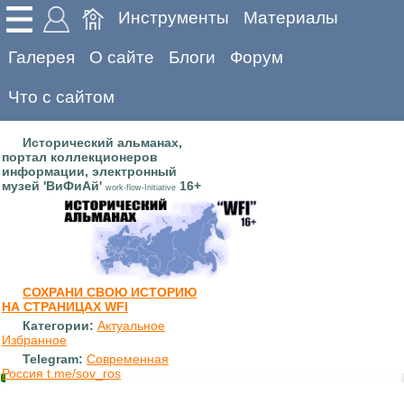
Инструменты
Материалы
Галерея
О сайте
Блоги
Форум
Что с сайтом
Исторический альманах,
портал коллекционеров
информации, электронный
музей 'ВиФиАй'
16+
work-flow-Initiative
СОХРАНИ СВОЮ ИСТОРИЮ
НА СТРАНИЦАХ WFI
Категории:
Актуальное
Избранное
Telegram:
Современная
Россия t.me/sov_ros