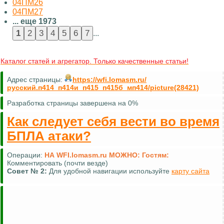
04ПМ26
04ПМ27
... еще 1973
...
Каталог статей и агрегатор. Только качественные статьи!
Адрес страницы:
https://wfi.lomasm.ru/
русский.п414_п414и_п415_п415б_мп414/picture(28421)
Разработка страницы завершена на 0%
Как следует себя вести во время
БПЛА атаки?
Операции:
НА WFI.lomasm.ru МОЖНО:
Гостям:
Комментировать (почти везде)
Совет №
2:
Для удобной навигации используйте
карту сайта