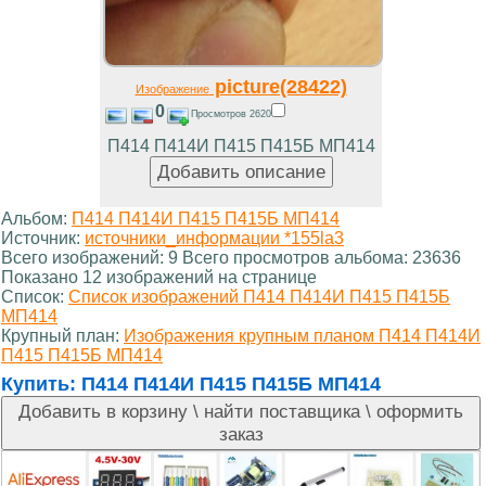
picture(28422)
Изображение
0
Просмотров 2620
П414 П414И П415 П415Б МП414
Альбом:
П414 П414И П415 П415Б МП414
Источник:
источники_информации *155la3
Всего изображений: 9 Всего просмотров альбома: 23636
Показано 12 изображений на странице
Список:
Список изображений П414 П414И П415 П415Б
МП414
Крупный план:
Изображения крупным планом П414 П414И
П415 П415Б МП414
Купить:
П414 П414И П415 П415Б МП414