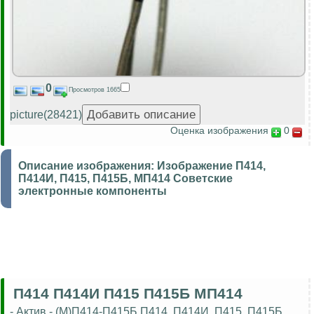
0
Просмотров 1665
picture(28421)
Оценка изображения
0
Описание изображения:
Изображение П414,
П414И, П415, П415Б, МП414 Советские
электронные компоненты
П414 П414И П415 П415Б МП414
- Актив - (М)П414-П415Б П414, П414И, П415, П415Б,