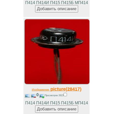
П414 П414И П415 П415Б МП414
picture(28417)
Изображение
0
Просмотров 2623
П414 П414И П415 П415Б МП414