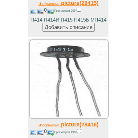
picture(28415)
Изображение
0
Просмотров 2997
П414 П414И П415 П415Б МП414
picture(28416)
Изображение
0
Просмотров 1918