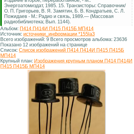
Издание второе, переработанное, - М.:
Энергоатомиздат, 1985. 15. Транзисторы: Справочник/
О. П. Григорьев, В. Я. Замятин, Б. В. Кондратьев, С. Л.
Пожидаев - М.: Радио и связь, 1989.— (Массовая
радиобиблиотека; Вып. 1144).
Альбом:
П414 П414И П415 П415Б МП414
Источник:
источники_информации *155la3
Всего изображений: 9 Всего просмотров альбома: 23636
Показано 12 изображений на странице
Список:
Список изображений П414 П414И П415 П415Б
МП414
Крупный план:
Изображения крупным планом П414 П414И
П415 П415Б МП414