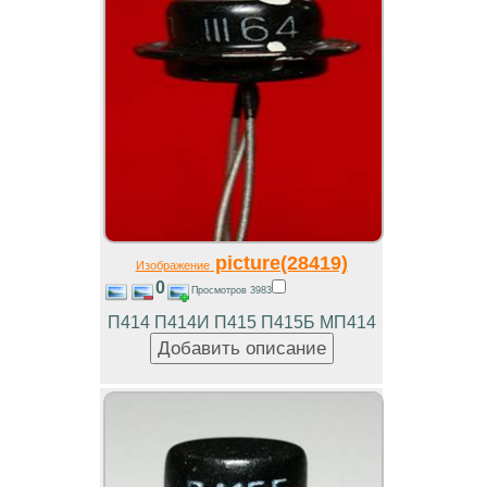
picture(28419)
Изображение
0
Просмотров 3983
П414 П414И П415 П415Б МП414