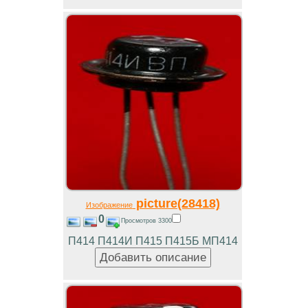
picture(28418)
Изображение
0
Просмотров 3300
П414 П414И П415 П415Б МП414