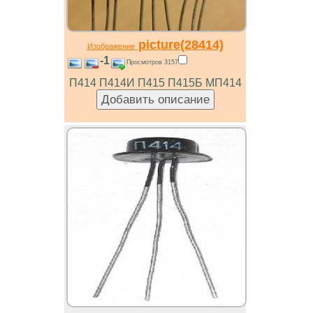
picture(28414)
Изображение
-1
Просмотров 3157
П414 П414И П415 П415Б МП414