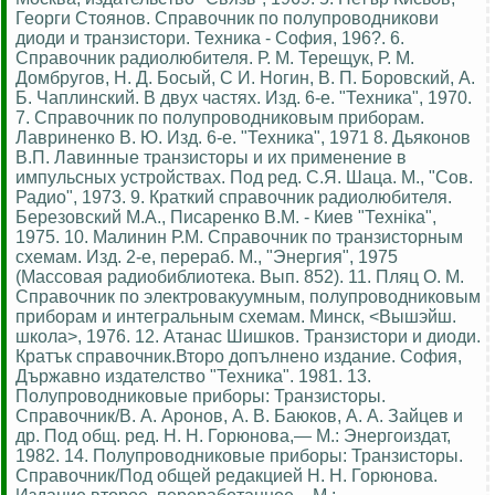
Георги Стоянов. Справочник по полупроводникови
диоди и транзистори. Техника - София, 196?. 6.
Справочник радиолюбителя. Р. М. Терещук, Р. М.
Домбругов, Н. Д. Босый, С И. Ногин, В. П. Боровский, А.
Б. Чаплинский. В двух частях. Изд. 6-е. "Техника", 1970.
7. Справочник по полупроводниковым приборам.
Лавриненко В. Ю. Изд. 6-е. "Техника", 1971 8. Дьяконов
В.П. Лавинные транзисторы и их применение в
импульсных устройствах. Под ред. С.Я. Шаца. М., "Сов.
Радио", 1973. 9. Краткий справочник радиолюбителя.
Березовский М.А., Писаренко В.М. - Киев "Технiка",
1975. 10. Малинин Р.М. Справочник по транзисторным
схемам. Изд. 2-е, перераб. М., "Энергия", 1975
(Массовая радиобиблиотека. Вып. 852). 11. Пляц О. М.
Справочник по электровакуумным, полупроводниковым
приборам и интегральным схемам. Минск, <Вышэйш.
школа>, 1976. 12. Атанас Шишков. Транзистори и диоди.
Кратък справочник.Второ допълнено издание. София,
Държавно издателство "Техника". 1981. 13.
Полупроводниковые приборы: Транзисторы.
Справочник/В. А. Аронов, А. В. Баюков, А. А. Зайцев и
др. Под общ. ред. Н. Н. Горюнова,— М.: Энергоиздат,
1982. 14. Полупроводниковые приборы: Транзисторы.
Справочник/Под общей редакцией Н. Н. Горюнова.