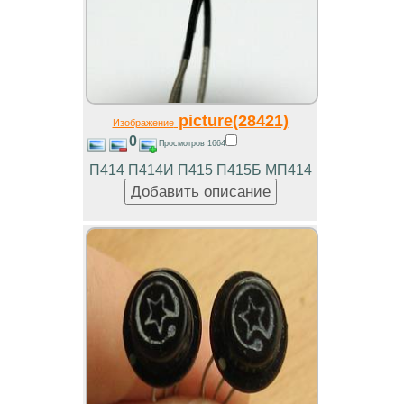
picture(28421)
Изображение
0
Просмотров 1664
П414 П414И П415 П415Б МП414