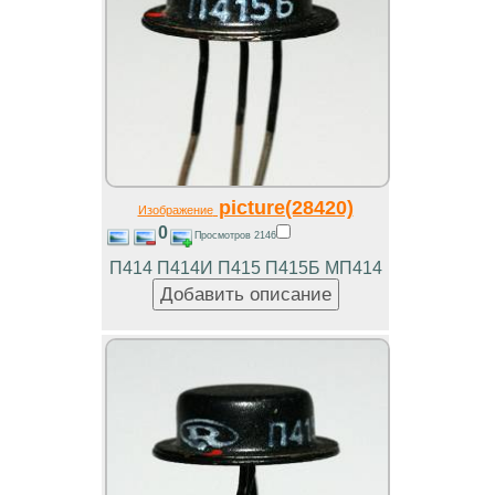
picture(28420)
Изображение
0
Просмотров 2146
П414 П414И П415 П415Б МП414