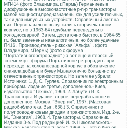
МП414 (фото Владимира, г.Пермь) Германиевые
диффузионные высокочастотные p-n-p транзисторы
малой мощности,предназначены как для усилительных,
так и для импульсных устройств. Справочный лист на
них. Первоначально выпускались вгорячекатаном
корпусе, но в 1963-64 годубыли переведены в
холодносварной. Затем, достаточно быстро, в 1964-65
гг., были заменены нааналогичные, но более удачные
П416 . Производитель - рижская "Альфа" . (фото
Владимира, г.Пермь) (фото с форума
"Портативногоретрорадио" ) а вот еще интересный
экземпляр с форума Портативное ретрорадио - при
переходе на холодносварной корпус в обозначение
сначала добавили букву М,аналогично большинству
отечественных транзисторов. Но затем ее убрали:
Источники: 1. Д. С. Гурлев. Справочник по электронным
приборам. Издание третье, дополненное.- Киев,
издательство "Технiка", 1964. 2. Лабутин В. К.
Транзисторы. Издание второе, переработанное и
дополненное. Москва, "Энергия", 1967. (Массовая
радиобиблиотека. Вып. 638.) 3. Справочник по
полупроводниковым диодам и транзисторам. Изд. 2-е.
М., "Энергия", 1968. 4. Транзисторы. Справочник.
Издание 3-е. Под редакцией И. Ф. Николаевского.-
Москва, издательство "Связь", 1969. 5. Петър Кисьов,