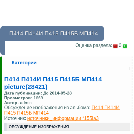
П414 П414И П415 П415Б МП414
Оценка раздела:
0
Категории
П414 П414И П415 П415Б МП414
picture(28421)
Дата публикации:
До
2014-05-28
Просмотров:
1669
Автор:
admin
Обсуждение изображения из альбома:
П414 П414И
П415 П415Б МП414
Источник:
источники_информации *155la3
ОБСУЖДЕНИЕ ИЗОБРАЖЕНИЯ