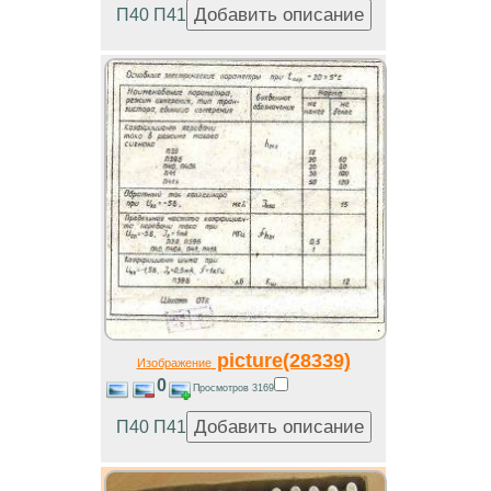
П40 П41
picture(28339)
Изображение
0
Просмотров 3169
П40 П41