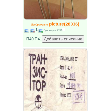
picture(28336)
Изображение
1
Просмотров 4193
П40 П41