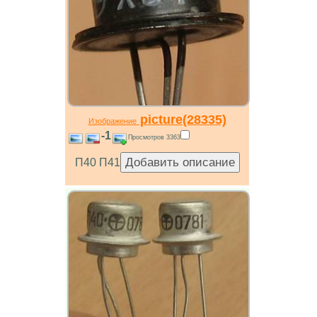
picture(28335)
Изображение
-1
Просмотров 3363
П40 П41