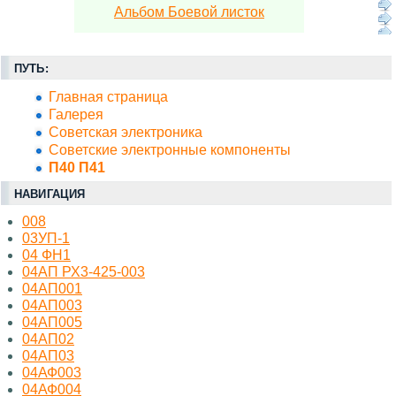
Альбом Боевой листок
ПУТЬ:
Главная страница
Галерея
Советская электроника
Советские электронные компоненты
П40 П41
НАВИГАЦИЯ
008
03УП-1
04 ФН1
04АП РХ3-425-003
04АП001
04АП003
04АП005
04АП02
04АП03
04АФ003
04АФ004