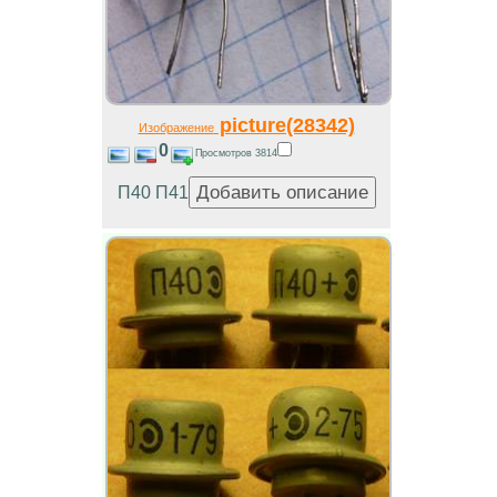
picture(28342)
Изображение
0
Просмотров 3814
П40 П41