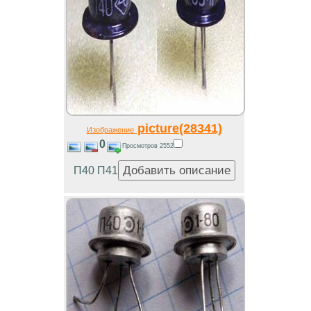
picture(28341)
Изображение
0
Просмотров 2552
П40 П41