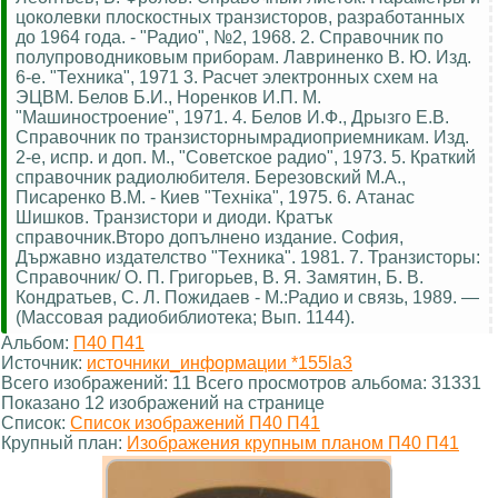
цоколевки плоскостных транзисторов, разработанных
до 1964 года. - "Радио", №2, 1968. 2. Справочник по
полупроводниковым приборам. Лавриненко В. Ю. Изд.
6-е. "Техника", 1971 3. Расчет электронных схем на
ЭЦВМ. Белов Б.И., Норенков И.П. М.
"Машиностроение", 1971. 4. Белов И.Ф., Дрызго Е.В.
Справочник по транзисторнымрадиоприемникам. Изд.
2-е, испр. и доп. М., "Советское радио", 1973. 5. Краткий
справочник радиолюбителя. Березовский М.А.,
Писаренко В.М. - Киев "Технiка", 1975. 6. Атанас
Шишков. Транзистори и диоди. Кратък
справочник.Второ допълнено издание. София,
Държавно издателство "Техника". 1981. 7. Транзисторы:
Справочник/ О. П. Григорьев, В. Я. Замятин, Б. В.
Кондратьев, С. Л. Пожидаев - М.:Радио и связь, 1989. —
(Массовая радиобиблиотека; Вып. 1144).
Альбом:
П40 П41
Источник:
источники_информации *155la3
Всего изображений: 11 Всего просмотров альбома: 31331
Показано 12 изображений на странице
Список:
Список изображений П40 П41
Крупный план:
Изображения крупным планом П40 П41