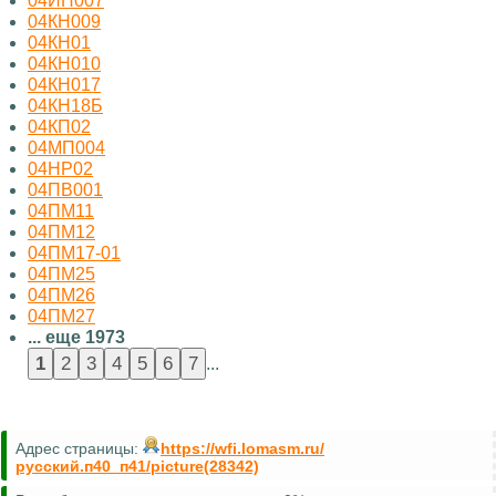
04ИП007
04КН009
04КН01
04КН010
04КН017
04КН18Б
04КП02
04МП004
04НР02
04ПВ001
04ПМ11
04ПМ12
04ПМ17-01
04ПМ25
04ПМ26
04ПМ27
... еще 1973
...
Адрес страницы:
https://wfi.lomasm.ru/
русский.п40_п41/picture(28342)