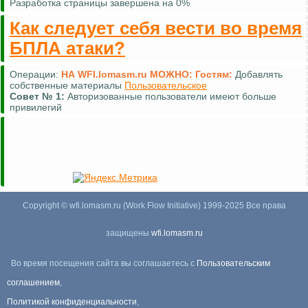
Разработка страницы завершена на 0%
Как следует себя вести во время
БПЛА атаки?
Операции:
НА WFI.lomasm.ru МОЖНО:
Гостям:
Комментировать (почти везде)
Совет №
2:
Для удобной навигации используйте
карту сайта
Copyright © wfi.lomasm.ru (Work Flow Initiative) 1999-2025 Все права
защищены
wfi.lomasm.ru
Во время посещения сайта вы соглашаетесь с
Пользовательским
соглашением
,
Политикой конфиденциальности
,