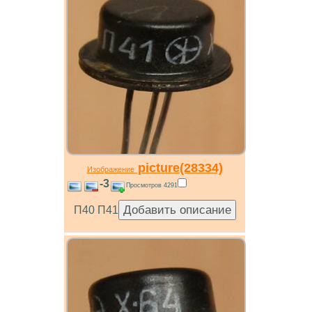
picture(28334)
Изображение
-3
Просмотров 4291
П40 П41