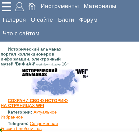
Инструменты
Материалы
Галерея
О сайте
Блоги
Форум
Что с сайтом
Исторический альманах,
портал коллекционеров
информации, электронный
музей 'ВиФиАй'
16+
work-flow-Initiative
СОХРАНИ СВОЮ ИСТОРИЮ
НА СТРАНИЦАХ WFI
Категории:
Актуальное
Избранное
Telegram:
Современная
Россия t.me/sov_ros