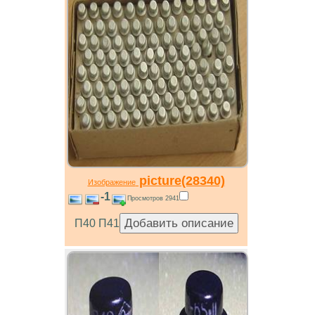
picture(28340)
Изображение
-1
Просмотров 2941
П40 П41