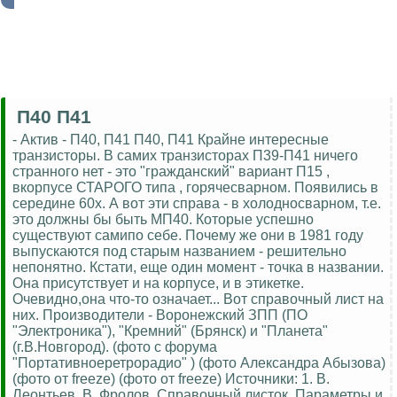
П40 П41
- Актив - П40, П41 П40, П41 Крайне интересные
транзисторы. В самих транзисторах П39-П41 ничего
странного нет - это "гражданский" вариант П15 ,
вкорпусе СТАРОГО типа , горячесварном. Появились в
середине 60х. А вот эти справа - в холодносварном, т.е.
это должны бы быть МП40. Которые успешно
существуют самипо себе. Почему же они в 1981 году
выпускаются под старым названием - решительно
непонятно. Кстати, еще один момент - точка в названии.
Она присутствует и на корпусе, и в этикетке.
Очевидно,она что-то означает... Вот справочный лист на
них. Производители - Воронежский ЗПП (ПО
"Электроника"), "Кремний" (Брянск) и "Планета"
(г.В.Новгород). (фото с форума
"Портативноеретрорадио" ) (фото Александра Абызова)
(фото от freeze) (фото от freeze) Источники: 1. В.
Леонтьев, В. Фролов. Справочный листок. Параметры и