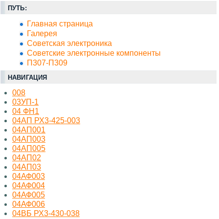
ПУТЬ:
Главная страница
Галерея
Советская электроника
Советские электронные компоненты
П307-П309
НАВИГАЦИЯ
008
03УП-1
04 ФН1
04АП РХ3-425-003
04АП001
04АП003
04АП005
04АП02
04АП03
04АФ003
04АФ004
04АФ005
04АФ006
04ВБ РХ3-430-038