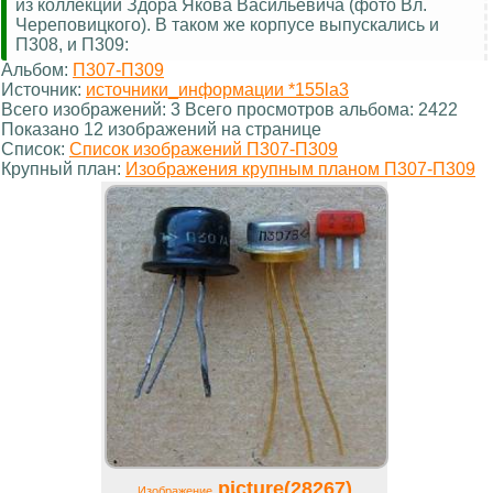
из коллекции Здора Якова Васильевича (фото Вл.
Череповицкого). В таком же корпусе выпускались и
П308, и П309:
Альбом:
П307-П309
Источник:
источники_информации *155la3
Всего изображений: 3 Всего просмотров альбома: 2422
Показано 12 изображений на странице
Список:
Список изображений П307-П309
Крупный план:
Изображения крупным планом П307-П309
picture(28267)
Изображение