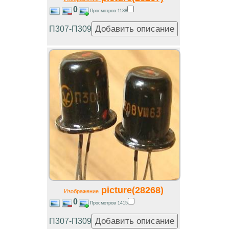
0
Просмотров 1138
П307-П309
picture(28268)
Изображение
0
Просмотров 1415
П307-П309