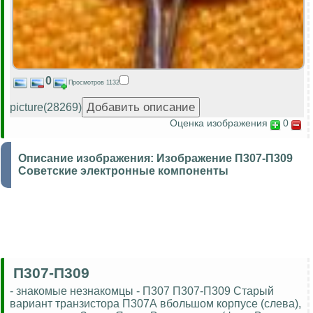
0
Просмотров 1132
picture(28269)
Оценка изображения
0
Описание изображения:
Изображение П307-П309
Советские электронные компоненты
П307-П309
- знакомые незнакомцы - П307 П307-П309 Старый
вариант транзистора П307А вбольшом корпусе (слева),