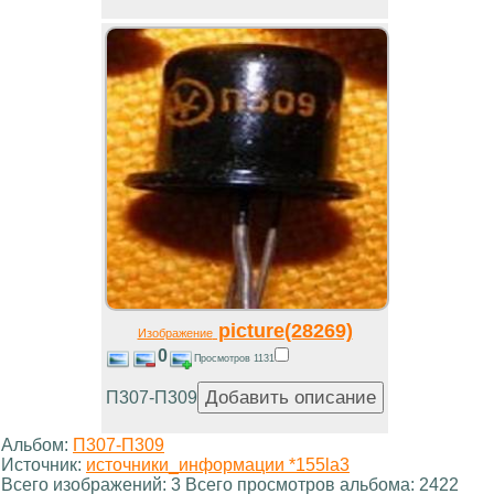
picture(28269)
Изображение
0
Просмотров 1131
П307-П309
Альбом:
П307-П309
Источник:
источники_информации *155la3
Всего изображений: 3 Всего просмотров альбома: 2422