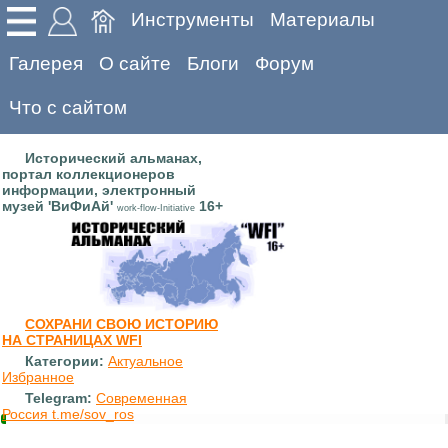
Инструменты
Материалы
Галерея
О сайте
Блоги
Форум
Что с сайтом
Исторический альманах,
портал коллекционеров
информации, электронный
музей 'ВиФиАй'
16+
work-flow-Initiative
СОХРАНИ СВОЮ ИСТОРИЮ
НА СТРАНИЦАХ WFI
Категории:
Актуальное
Избранное
Telegram:
Современная
Россия t.me/sov_ros