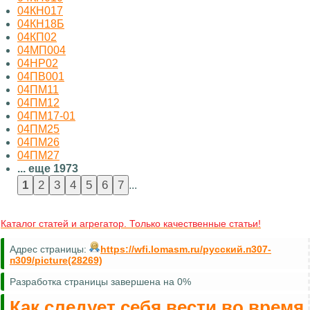
04КН017
04КН18Б
04КП02
04МП004
04НР02
04ПВ001
04ПМ11
04ПМ12
04ПМ17-01
04ПМ25
04ПМ26
04ПМ27
... еще 1973
...
Каталог статей и агрегатор. Только качественные статьи!
Адрес страницы:
https://wfi.lomasm.ru/русский.п307-
п309/picture(28269)
Разработка страницы завершена на 0%
Как следует себя вести во время