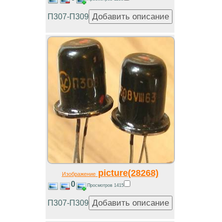
П307-П309
picture(28268)
Изображение
0
Просмотров 1415
П307-П309