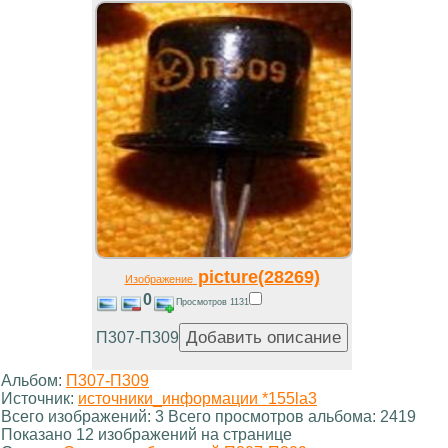
picture(28269)
Изображение
0
Просмотров 1131
П307-П309
Альбом:
П307-П309
Источник:
источники_информации *155la3
Всего изображений: 3 Всего просмотров альбома: 2419
Показано 12 изображений на странице