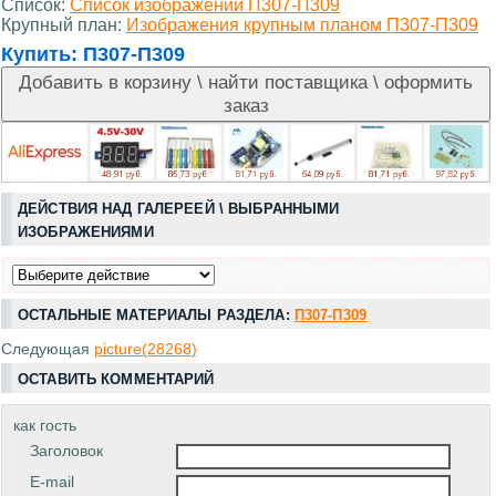
Список:
Список изображений П307-П309
Крупный план:
Изображения крупным планом П307-П309
Купить:
П307-П309
ДЕЙСТВИЯ НАД ГАЛЕРЕЕЙ \ ВЫБРАННЫМИ
ИЗОБРАЖЕНИЯМИ
ОСТАЛЬНЫЕ МАТЕРИАЛЫ РАЗДЕЛА:
П307-П309
Следующая
picture(28268)
ОСТАВИТЬ КОММЕНТАРИЙ
как гость
Заголовок
E-mail