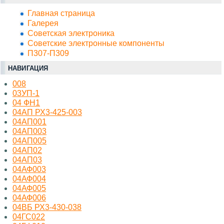
Главная страница
Галерея
Советская электроника
Советские электронные компоненты
П307-П309
НАВИГАЦИЯ
008
03УП-1
04 ФН1
04АП РХ3-425-003
04АП001
04АП003
04АП005
04АП02
04АП03
04АФ003
04АФ004
04АФ005
04АФ006
04ВБ РХ3-430-038
04ГС022