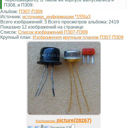
П308, и П309:
Альбом:
П307-П309
Источник:
источники_информации *155la3
Всего изображений: 3 Всего просмотров альбома: 2419
Показано 12 изображений на странице
Список:
Список изображений П307-П309
Крупный план:
Изображения крупным планом П307-П309
picture(28267)
Изображение
0
Просмотров 1138