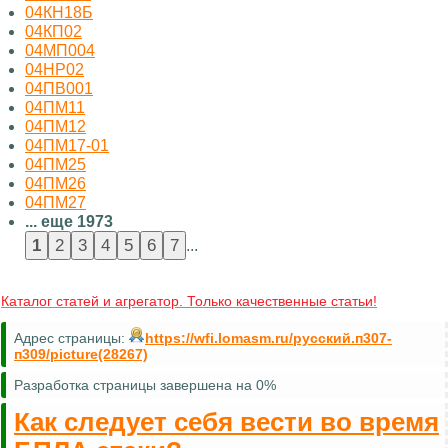
04КН18Б
04КП02
04МП004
04НР02
04ПВ001
04ПМ11
04ПМ12
04ПМ17-01
04ПМ25
04ПМ26
04ПМ27
... еще 1973
...
Каталог статей и агрегатор. Только качественные статьи!
Адрес страницы:
https://wfi.lomasm.ru/русский.п307-
п309/picture(28267)
Разработка страницы завершена на 0%
Как следует себя вести во время