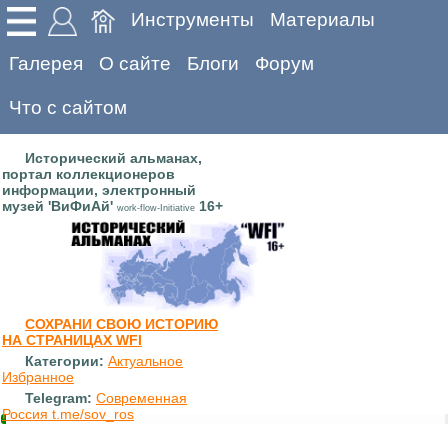
Инструменты
Материалы
Галерея
О сайте
Блоги
Форум
Что с сайтом
Исторический альманах,
портал коллекционеров
информации, электронный
музей 'ВиФиАй'
16+
work-flow-Initiative
СОХРАНИ СВОЮ ИСТОРИЮ
НА СТРАНИЦАХ WFI
Категории:
Актуальное
Избранное
Telegram:
Современная
Россия t.me/sov_ros