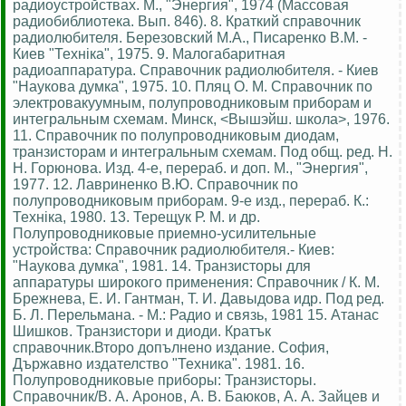
радиоустройствах. М., "Энергия", 1974 (Массовая
радиобиблиотека. Вып. 846). 8. Краткий справочник
радиолюбителя. Березовский М.А., Писаренко В.М. -
Киев "Технiка", 1975. 9. Малогабаритная
радиоаппаратура. Справочник радиолюбителя. - Киев
"Наукова думка", 1975. 10. Пляц О. М. Справочник по
электровакуумным, полупроводниковым приборам и
интегральным схемам. Минск, <Вышэйш. школа>, 1976.
11. Справочник по полупроводниковым диодам,
транзисторам и интегральным схемам. Под общ. ред. Н.
Н. Горюнова. Изд. 4-е, перераб. и доп. М., "Энергия",
1977. 12. Лавриненко В.Ю. Справочник по
полупроводниковым приборам. 9-е изд., перераб. К.:
Технiка, 1980. 13. Терещук Р. М. и др.
Полупроводниковые приемно-усилительные
устройства: Справочник радиолюбителя.- Киев:
"Наукова думка", 1981. 14. Транзисторы для
аппаратуры широкого применения: Справочник / К. М.
Брежнева, Е. И. Гантман, Т. И. Давыдова идр. Под ред.
Б. Л. Перельмана. - М.: Радио и связь, 1981 15. Атанас
Шишков. Транзистори и диоди. Кратък
справочник.Второ допълнено издание. София,
Държавно издателство "Техника". 1981. 16.
Полупроводниковые приборы: Транзисторы.
Справочник/В. А. Аронов, А. В. Баюков, А. А. Зайцев и