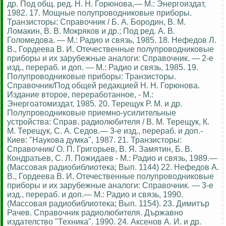
др. Под общ. ред. Н. Н. Горюнова,— М.: Энергоиздат,
1982. 17. Мощные полупроводниковые приборы.
Транзисторы: Справочник / Б. А. Бородин, В. М.
Ломакин, В. В. Мокряков и др.; Под ред. А. В.
Голомедова. — М.: Радио и связь, 1985. 18. Нефедов Л.
В., Гордеева В. И. Отечественные полупроводниковые
приборы и их зарубежные аналоги: Справочник. — 2-е
изд., перераб. и доп. — М.: Радио и связь, 1985. 19.
Полупроводниковые приборы: Транзисторы.
Справочник/Под общей редакцией Н. Н. Горюнова.
Издание второе, переработанное, - М.:
Энергоатомиздат, 1985. 20. Терещук Р. М. и др.
Полупроводниковые приемно-усилительные
устройства: Справ. радиолюбителя / В. М. Терещук, К.
М. Терещук, С. А. Седов.— 3-е изд., перераб. и доп.-
Киев: "Наукова думка", 1987. 21. Транзисторы:
Справочник/ О. П. Григорьев, В. Я. Замятин, Б. В.
Кондратьев, С. Л. Пожидаев - М.: Радио и связь, 1989.—
(Массовая радиобиблиотека; Вып. 1144) 22. Нефедов А.
В., Гордеева В. И. Отечественные полупроводниковые
приборы и их зарубежные аналоги: Справочник. — 3-е
изд., перераб. и доп.— М.: Радио и связь, 1990.
(Массовая радиобиблиотека; Вып. 1154). 23. Димитър
Рачев. Справочник радиолюбителя. Държавно
издателство "Техника". 1990. 24. Аксенов А. И. и др.