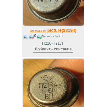
picture(28194)
Изображение
0
Просмотров 4449
П216-П217Г