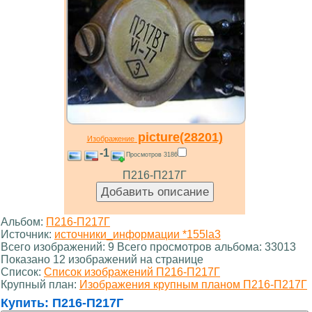
picture(28201)
Изображение
-1
Просмотров 3186
П216-П217Г
Альбом:
П216-П217Г
Источник:
источники_информации *155la3
Всего изображений: 9 Всего просмотров альбома: 33013
Показано 12 изображений на странице
Список:
Список изображений П216-П217Г
Крупный план:
Изображения крупным планом П216-П217Г
Купить:
П216-П217Г