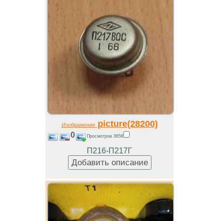
picture(28200)
Изображение
0
Просмотров 3656
П216-П217Г