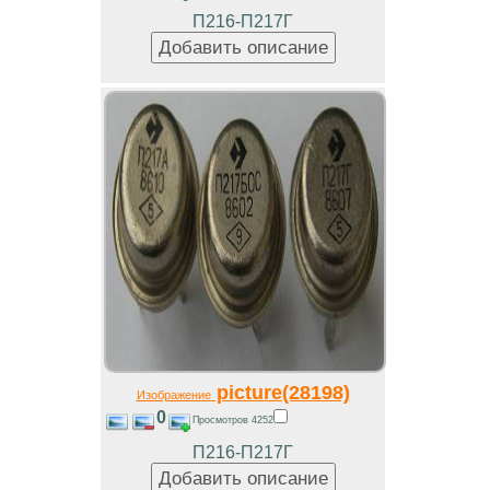
П216-П217Г
picture(28198)
Изображение
0
Просмотров 4252
П216-П217Г