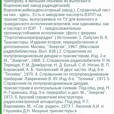
приборов); в меньших объемах их выпускал и
Воронежский завод радиодеталей(
Воронежскийконденсаторный завод ). Справочный лист
на них - здесь . Есть и заводские паспорта ВЗПП на
транзисторы, выпускаемые по ТУ для военного и
гражданского исполнения;впрочем, они одинаковы, как
и паспорт от ВЗР . Т - предположительно
тропикоустойчивое исполнение: (фото с форума
"Портативноеретрорадио" ) Источники: 1. Лабутин В. К.
Транзисторы. Издание второе, переработанное и
дополненное. Москва, "Энергия", 1967. (Массовая
радиобиблиотека. Вып. 638.) 2. Справочник по
полупроводниковым диодам и транзисторам. Изд. 2-е.
М., "Энергия", 1968. 3. Справочник радиолюбителя. Р. М.
Терещук, Р. М. Домбругов, Н. Д. Босый, С И. Ногин, В. П.
Боровский, А. Б. Чаплинский. В двух частях. Изд. 6-е.
"Техника", 1970. 4. Справочник по полупроводниковым
приборам. Лавриненко В. Ю. Изд. 6-е. "Техника", 1971 5.
Справочник по полупроводниковым диодам,
транзисторам и интегральным схемам. Под общ. ред. Н.
Н. Горюнова. Изд. 3-е, переработ. и доп. М., "Энергия",
1972. 6. Краткий справочник конструктора
радиоэлектронной аппаратуры. Под ред. Р. Г.
Варламова. М., «Сов. радио», 1973 7. Аксенов А.И. и
Глушкова Д.Н. Мощные транзисторы в