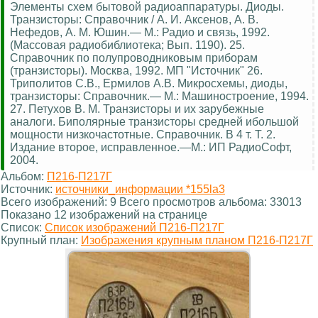
Элементы схем бытовой радиоаппаратуры. Диоды.
Транзисторы: Справочник / А. И. Аксенов, А. В.
Нефедов, А. М. Юшин.— М.: Радио и связь, 1992.
(Массовая радиобиблиотека; Вып. 1190). 25.
Справочник по полупроводниковым приборам
(транзисторы). Москва, 1992. МП "Источник" 26.
Триполитов С.В., Ермилов А.В. Микросхемы, диоды,
транзисторы: Справочник.— М.: Машиностроение, 1994.
27. Петухов В. М. Транзисторы и их зарубежные
аналоги. Биполярные транзисторы средней ибольшой
мощности низкочастотные. Справочник. В 4 т. Т. 2.
Издание второе, исправленное.—М.: ИП РадиоСофт,
2004.
Альбом:
П216-П217Г
Источник:
источники_информации *155la3
Всего изображений: 9 Всего просмотров альбома: 33013
Показано 12 изображений на странице
Список:
Список изображений П216-П217Г
Крупный план:
Изображения крупным планом П216-П217Г