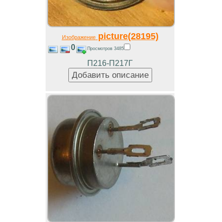
picture(28195)
Изображение
0
Просмотров 3485
П216-П217Г