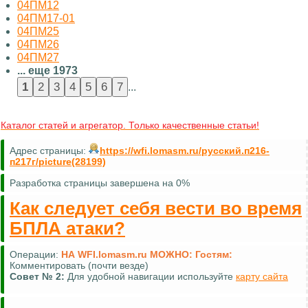
04ПМ12
04ПМ17-01
04ПМ25
04ПМ26
04ПМ27
... еще 1973
...
Каталог статей и агрегатор. Только качественные статьи!
Адрес страницы:
https://wfi.lomasm.ru/русский.п216-
п217г/picture(28199)
Разработка страницы завершена на 0%
Как следует себя вести во время
БПЛА атаки?
Операции:
НА WFI.lomasm.ru МОЖНО:
Гостям:
Комментировать (почти везде)
Совет №
2:
Для удобной навигации используйте
карту сайта