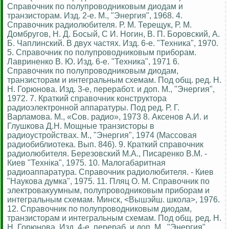
Справочник по полупроводниковым диодам и
транзисторам. Изд. 2-е. М., "Энергия", 1968. 4.
Справочник радиолюбителя. Р. М. Терещук, Р. М.
Домбругов, Н. Д. Босый, С И. Ногин, В. П. Боровский, А.
Б. Чаплинский. В двух частях. Изд. 6-е. "Техника", 1970.
5. Справочник по полупроводниковым приборам.
Лавриненко В. Ю. Изд. 6-е. "Техника", 1971 6.
Справочник по полупроводниковым диодам,
транзисторам и интегральным схемам. Под общ. ред. Н.
Н. Горюнова. Изд. 3-е, переработ. и доп. М., "Энергия",
1972. 7. Краткий справочник конструктора
радиоэлектронной аппаратуры. Под ред. Р. Г.
Варламова. М., «Сов. радио», 1973 8. Аксенов А.И. и
Глушкова Д.Н. Мощные транзисторы в
радиоустройствах. М., "Энергия", 1974 (Массовая
радиобиблиотека. Вып. 846). 9. Краткий справочник
радиолюбителя. Березовский М.А., Писаренко В.М. -
Киев "Технiка", 1975. 10. Малогабаритная
радиоаппаратура. Справочник радиолюбителя. - Киев
"Наукова думка", 1975. 11. Пляц О. М. Справочник по
электровакуумным, полупроводниковым приборам и
интегральным схемам. Минск, <Вышэйш. школа>, 1976.
12. Справочник по полупроводниковым диодам,
транзисторам и интегральным схемам. Под общ. ред. Н.
Н. Горюнова. Изд. 4-е, перераб. и доп. М., "Энергия",