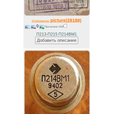
picture(28188)
Изображение
0
Просмотров 3336
П213-П215 П214ВМ1