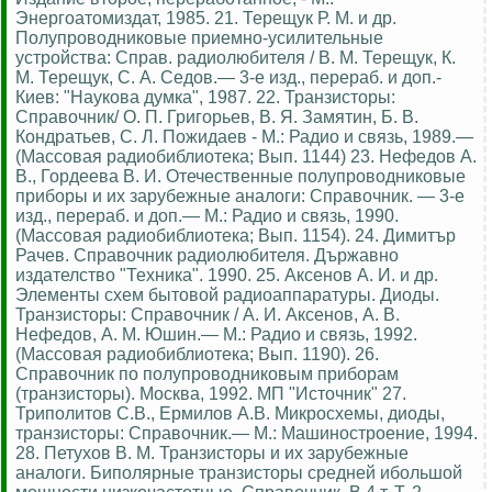
Энергоатомиздат, 1985. 21. Терещук Р. М. и др.
Полупроводниковые приемно-усилительные
устройства: Справ. радиолюбителя / В. М. Терещук, К.
М. Терещук, С. А. Седов.— 3-е изд., перераб. и доп.-
Киев: "Наукова думка", 1987. 22. Транзисторы:
Справочник/ О. П. Григорьев, В. Я. Замятин, Б. В.
Кондратьев, С. Л. Пожидаев - М.: Радио и связь, 1989.—
(Массовая радиобиблиотека; Вып. 1144) 23. Нефедов А.
В., Гордеева В. И. Отечественные полупроводниковые
приборы и их зарубежные аналоги: Справочник. — 3-е
изд., перераб. и доп.— М.: Радио и связь, 1990.
(Массовая радиобиблиотека; Вып. 1154). 24. Димитър
Рачев. Справочник радиолюбителя. Държавно
издателство "Техника". 1990. 25. Аксенов А. И. и др.
Элементы схем бытовой радиоаппаратуры. Диоды.
Транзисторы: Справочник / А. И. Аксенов, А. В.
Нефедов, А. М. Юшин.— М.: Радио и связь, 1992.
(Массовая радиобиблиотека; Вып. 1190). 26.
Справочник по полупроводниковым приборам
(транзисторы). Москва, 1992. МП "Источник" 27.
Триполитов С.В., Ермилов А.В. Микросхемы, диоды,
транзисторы: Справочник.— М.: Машиностроение, 1994.
28. Петухов В. М. Транзисторы и их зарубежные
аналоги. Биполярные транзисторы средней ибольшой