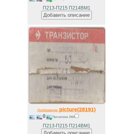
П213-П215 П214ВМ1
picture(28191)
Изображение
0
Просмотров 2994
П213-П215 П214ВМ1