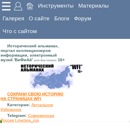
Инструменты
Материалы
Галерея
О сайте
Блоги
Форум
Что с сайтом
Исторический альманах,
портал коллекционеров
информации, электронный
музей 'ВиФиАй'
16+
work-flow-Initiative
СОХРАНИ СВОЮ ИСТОРИЮ
НА СТРАНИЦАХ WFI
Категории:
Актуальное
Избранное
Telegram:
Современная
Россия t.me/sov_ros