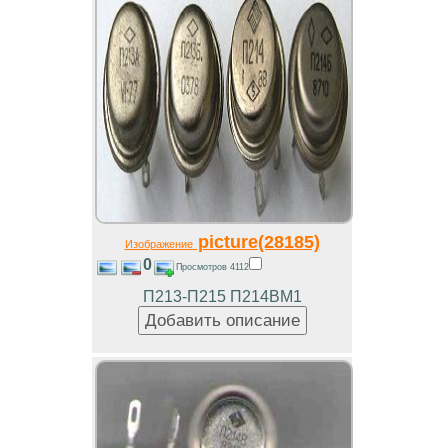
picture(28185)
Изображение
0
Просмотров 4112
П213-П215 П214ВМ1