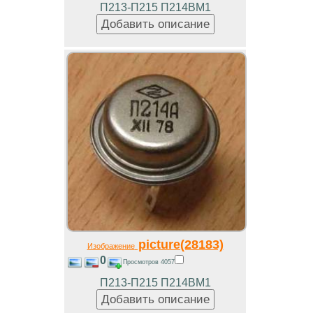
П213-П215 П214ВМ1
picture(28183)
Изображение
0
Просмотров 4057
П213-П215 П214ВМ1