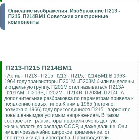
Описание изображения:
Изображение П213 -
П215, П214ВМ1 Советские электронные
компоненты
П213-П215 П214ВМ1
- Актив - П213 - П215 П213 - П215, П214ВМ1 В 1963-
1964 году транзисторы П201М...П203М были выделены
в отдельную группу. П201М стал называться П213А,
П201АМ - П213Б, П202М - П214В, П203М -П214Г. А
дополнительная разбраковка по параметрам привела к
появлению новых типов.К ним в 1965 (неточно;
возможно 1966) году присоединился П215 - вариант с
повышеннымдопустимым напряжением. В таком
составе эти транзисторы прожили очень долгую
жизнь,вплоть до распада СССР, и даже дальше. Они
имели чрезвычайно широкое применение, от
спецтехники до ширпотреба. Производители -