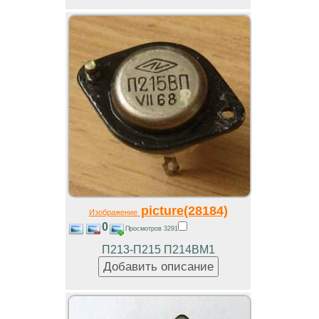
picture(28184)
Изображение
0
Просмотров 3291
П213-П215 П214ВМ1