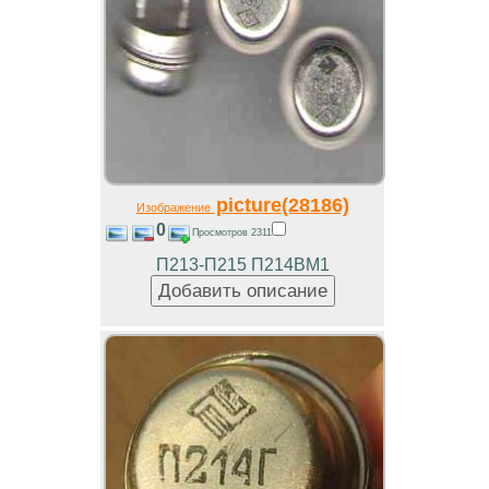
picture(28186)
Изображение
0
Просмотров 2311
П213-П215 П214ВМ1