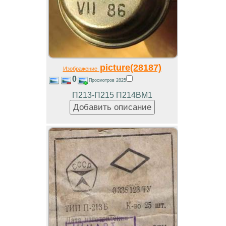
picture(28187)
Изображение
0
Просмотров 2825
П213-П215 П214ВМ1