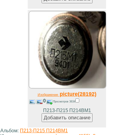
picture(28192)
Изображение
0
Просмотров 3634
П213-П215 П214ВМ1
Альбом:
П213-П215 П214ВМ1