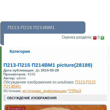
П213-П215 П214ВМ1
Оценка раздела:
0
Категории
П213-П215 П214ВМ1 picture(28189)
Дата публикации:
До
2014-05-28
Просмотров:
4156
Автор:
admin
Обсуждение изображения из альбома:
П213-П215
П214ВМ1
Источник:
источники_информации *155la3
ОБСУЖДЕНИЕ ИЗОБРАЖЕНИЯ