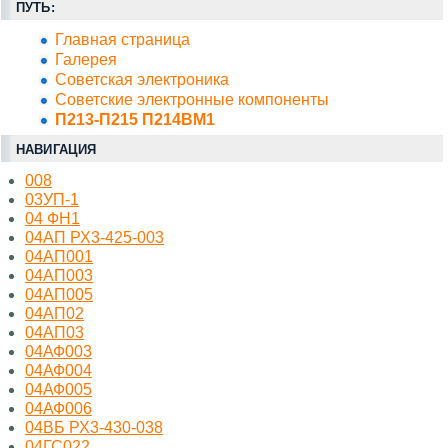
ПУТЬ:
Главная страница
Галерея
Советская электроника
Советские электронные компоненты
П213-П215 П214ВМ1
НАВИГАЦИЯ
008
03УП-1
04 ФН1
04АП РХ3-425-003
04АП001
04АП003
04АП005
04АП02
04АП03
04АФ003
04АФ004
04АФ005
04АФ006
04ВБ РХ3-430-038
04ГС022