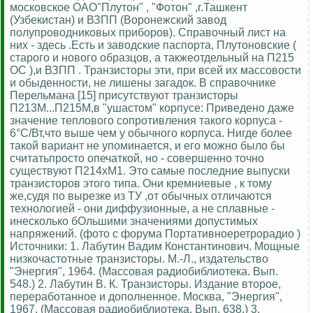
московское ОАО"Плутон" , "Фотон" ,г.Ташкент
(Узбекистан) и ВЗПП (Воронежский завод
полупроводниковых приборов). Справочный лист на
них - здесь .Есть и заводские паспорта, Плутоновские (
старого и нового образцов, а такжеотдельный на П215
ОС ),и ВЗПП . Транзисторы эти, при всей их массовости
и обыденности, не лишены загадок. В справочнике
Перельмана [15] присутствуют транзисторы
П213М...П215М,в "ушастом" корпусе: Приведено даже
значение теплового сопротивления такого корпуса -
6°С/Вт,что выше чем у обычного корпуса. Нигде более
такой вариант не упоминается, и его можно было бы
считатьпросто опечаткой, но - совершенно точно
существуют П214хМ1. Это самые последние выпуски
транзисторов этого типа. Они кремниевые , к тому
же,судя по вырезке из ТУ ,от обычных отличаются
технологией - они диффузионные, а не сплавные -
инесколько бОльшими значениями допустимых
напряжений. (фото с форума Портативноеретрорадио )
Источники: 1. Лабутин Вадим Константинович. Мощные
низкочастотные транзисторы. М.-Л., издательство
"Энергия", 1964. (Массовая радиобиблиотека. Вып.
548.) 2. Лабутин В. К. Транзисторы. Издание второе,
переработанное и дополненное. Москва, "Энергия",
1967. (Массовая радиобиблиотека. Вып. 638.) 3.