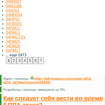
04КН017
04КН18Б
04КП02
04МП004
04НР02
04ПВ001
04ПМ11
04ПМ12
04ПМ17-01
04ПМ25
04ПМ26
04ПМ27
... еще 1973
...
Адрес страницы:
https://wfi.lomasm.ru/русский.п213-
п215_п214вм1/picture(28189)
Разработка страницы завершена на 0%
Как следует себя вести во время