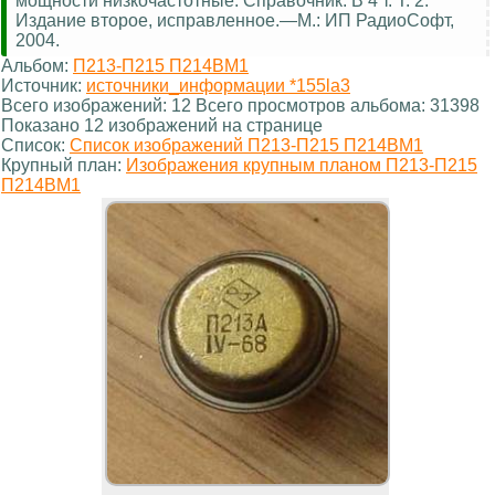
мощности низкочастотные. Справочник. В 4 т. Т. 2.
Издание второе, исправленное.—М.: ИП РадиоСофт,
2004.
Альбом:
П213-П215 П214ВМ1
Источник:
источники_информации *155la3
Всего изображений: 12 Всего просмотров альбома: 31398
Показано 12 изображений на странице
Список:
Список изображений П213-П215 П214ВМ1
Крупный план:
Изображения крупным планом П213-П215
П214ВМ1