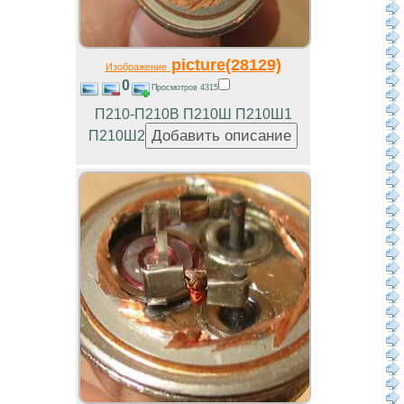
picture(28129)
Изображение
0
Просмотров 4315
П210-П210В П210Ш П210Ш1
П210Ш2