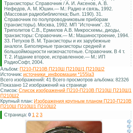
Транзисторы: Справочник / А. И. Аксенов, А. В.
Нефедов, А. М. Юшин.— М.: Радио и связь, 1992.
(Массовая радиобиблиотека; Вып. 1190). 31.
Справочник по полупроводниковым приборам
(транзисторы). Москва, 1992. МП "Источник". 32.
Триполитов С.В., Ермилов А.В. Микросхемы, диоды,
транзисторы: Справочник.— М.: Машиностроение, 1994.
33. Петухов В. М. Транзисторы и их зарубежные
аналоги. Биполярные транзисторы средней и
большоймощности низкочастотные. Справочник. В 4 т.
Т. 2. Издание второе, исправленное.— М.: ИП
РадиоСофт, 2004.
Альбом:
П210-П210В П210Ш П210Ш1 П210Ш2
Источник:
источники_информации *155la3
Всего изображений: 41 Всего просмотров альбома: 82326
Показано 12 изображений на странице
Список:
Список изображений П210-П210В П210Ш П210Ш1
П210Ш2
Крупный план:
Изображения крупным планом П210-П210В
П210Ш П210Ш1 П210Ш2
Страница:
0
1
2
3