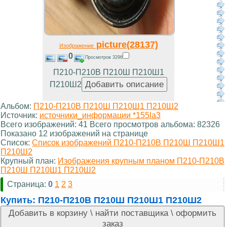
picture(28137)
Изображение
0
Просмотров 3296
П210-П210В П210Ш П210Ш1
П210Ш2
Альбом:
П210-П210В П210Ш П210Ш1 П210Ш2
Источник:
источники_информации *155la3
Всего изображений: 41 Всего просмотров альбома: 82326
Показано 12 изображений на странице
Список:
Список изображений П210-П210В П210Ш П210Ш1
П210Ш2
Крупный план:
Изображения крупным планом П210-П210В
П210Ш П210Ш1 П210Ш2
Страница:
0
1
2
3
Купить:
П210-П210В П210Ш П210Ш1 П210Ш2