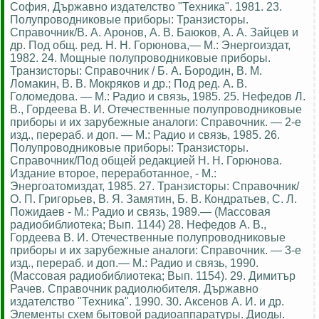
София, Държавно издателство "Техника". 1981. 23.
Полупроводниковые приборы: Транзисторы.
Справочник/В. А. Аронов, А. В. Баюков, А. А. Зайцев и
др. Под общ. ред. Н. Н. Горюнова,— М.: Энергоиздат,
1982. 24. Мощные полупроводниковые приборы.
Транзисторы: Справочник / Б. А. Бородин, В. М.
Ломакин, В. В. Мокряков и др.; Под ред. А. В.
Голомедова. — М.: Радио и связь, 1985. 25. Нефедов Л.
В., Гордеева В. И. Отечественные полупроводниковые
приборы и их зарубежные аналоги: Справочник. — 2-е
изд., перераб. и доп. — М.: Радио и связь, 1985. 26.
Полупроводниковые приборы: Транзисторы.
Справочник/Под общей редакцией Н. Н. Горюнова.
Издание второе, переработанное, - М.:
Энергоатомиздат, 1985. 27. Транзисторы: Справочник/
О. П. Григорьев, В. Я. Замятин, Б. В. Кондратьев, С. Л.
Пожидаев - М.: Радио и связь, 1989.— (Массовая
радиобиблиотека; Вып. 1144) 28. Нефедов А. В.,
Гордеева В. И. Отечественные полупроводниковые
приборы и их зарубежные аналоги: Справочник. — 3-е
изд., перераб. и доп.— М.: Радио и связь, 1990.
(Массовая радиобиблиотека; Вып. 1154). 29. Димитър
Рачев. Справочник радиолюбителя. Държавно
издателство "Техника". 1990. 30. Аксенов А. И. и др.
Элементы схем бытовой радиоаппаратуры. Диоды.