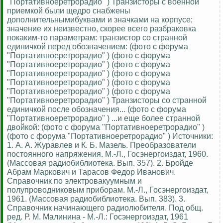
"Портативноеретрорадио" ) Транзисторы с военной
приемкой были щедро снабжены
дополнительнымибуквами и значками на корпусе;
значение их неизвестно, скорее всего разбраковка
покаким-то параметрам: транзистор со странной
единичкой перед обозначением: (фото с форума
"Портативноеретрорадио" ) (фото с форума
"Портативноеретрорадио" ) (фото с форума
"Портативноеретрорадио" ) (фото с форума
"Портативноеретрорадио" ) (фото с форума
"Портативноеретрорадио" ) (фото с форума
"Портативноеретрорадио" ) Транзисторы со странной
единичкой после обозначения... (фото с форума
"Портативноеретрорадио" ) ...и еще более странной
двойкой: (фото с форума "Портативноеретрорадио" )
(фото с форума "Портативноеретрорадио" ) Источники:
1. А. А. Журавлев и К. Б. Мазель. Преобразователи
постоянного напряжения. М.-Л., Госэнергоиздат, 1960.
(Массовая радиобиблиотека. Вып. 357). 2. Бройде
Абрам Маркович и Тарасов Федор Иванович.
Справочник по электровакуумным и
полупроводниковым приборам. М.-Л., Госэнергоиздат,
1961. (Массовая радиобиблиотека. Вып. 383). 3.
Справочник начинающего радиолюбителя. Под общ.
ред. Р. М. Малинина - М.-Л.: Госэнергоиздат, 1961