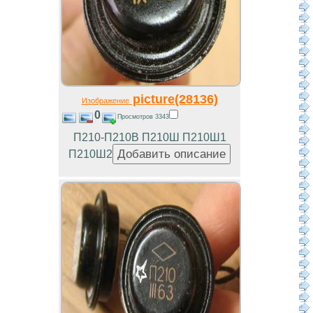
picture(28136)
Изображение
0
Просмотров 3343
П210-П210В П210Ш П210Ш1
П210Ш2