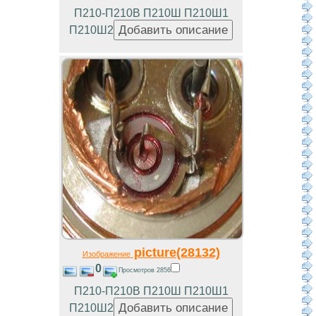
П210-П210В П210Ш П210Ш1
П210Ш2
picture(28132)
Изображение
0
Просмотров 2856
П210-П210В П210Ш П210Ш1
П210Ш2