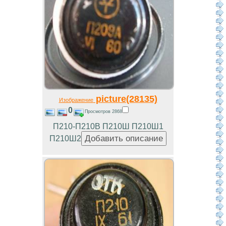
picture(28135)
Изображение
0
Просмотров 2868
П210-П210В П210Ш П210Ш1
П210Ш2