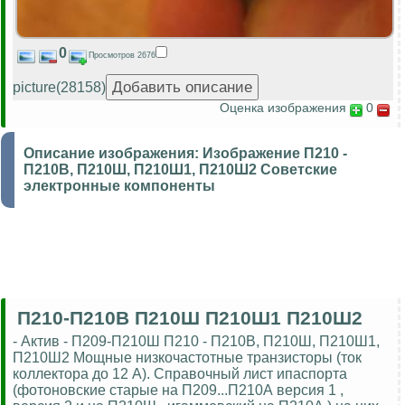
0
Просмотров 2676
picture(28158)
Оценка изображения
0
Описание изображения:
Изображение П210 -
П210В, П210Ш, П210Ш1, П210Ш2 Советские
электронные компоненты
П210-П210В П210Ш П210Ш1 П210Ш2
- Актив - П209-П210Ш П210 - П210В, П210Ш, П210Ш1,
П210Ш2 Мощные низкочастотные транзисторы (ток
коллектора до 12 А). Справочный лист ипаспорта
(фотоновские старые на П209...П210А версия 1 ,