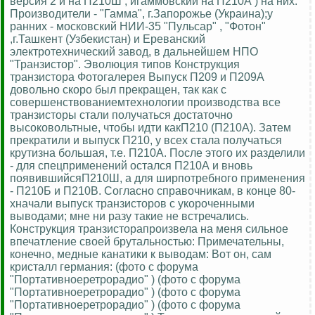
версия 2 и на П210Ш , игаммовский на П210А ) на них.
Производители - "Гамма", г.Запорожье (Украина);у
ранних - московский НИИ-35 "Пульсар" , "Фотон"
,г.Ташкент (Узбекистан) и Ереванский
электротехнический завод, в дальнейшем НПО
"Транзистор". Эволюция типов Конструкция
транзистора Фотогалерея Выпуск П209 и П209А
довольно скоро был прекращен, так как с
совершенствованиемтехнологии производства все
транзисторы стали получаться достаточно
высоковольтные, чтобы идти какП210 (П210А). Затем
прекратили и выпуск П210, у всех стала получаться
крутизна большая, т.е. П210А. После этого их разделили
- для спецприменений остался П210А и вновь
появившийсяП210Ш, а для ширпотребного применения
- П210Б и П210В. Согласно справочникам, в конце 80-
хначали выпуск транзисторов с укороченными
выводами; мне ни разу такие не встречались.
Конструкция транзисторапроизвела на меня сильное
впечатление своей брутальностью: Примечательны,
конечно, медные канатики к выводам: Вот он, сам
кристалл германия: (фото с форума
"Портативноеретрорадио" ) (фото с форума
"Портативноеретрорадио" ) (фото с форума
"Портативноеретрорадио" ) (фото с форума