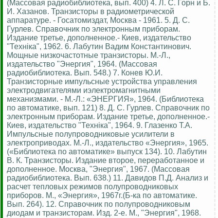
(Массовая радиобиблиотека, вып. 400) 4. Л. С. Горн и Б.
И. Хазанов. Транзисторы в радиометрической
аппаратуре. - Госатомиздат, Москва - 1961. 5. Д. С.
Гурлев. Справочник по электронным приборам.
Издание третье, дополненное.- Киев, издательство
"Технiка", 1962. 6. Лабутин Вадим Константинович.
Мощные низкочастотные транзисторы. М.-Л.,
издательство "Энергия", 1964. (Массовая
радиобиблиотека. Вып. 548.) 7. Конев Ю.И.
Транзисторные импульсные устройства управления
электродвигателями иэлектромагнитными
механизмами. - М.-Л.: «ЭНЕРГИЯ», 1964. (Библиотека
по автоматике, вып. 121) 8. Д. С. Гурлев. Справочник по
электронным приборам. Издание третье, дополненное.-
Киев, издательство "Технiка", 1964. 9. Глазенко Т.А.
Импульсные полупроводниковые усилители в
электроприводах. М.-Л., издательство «Энергия», 1965.
(«Библиотека по автоматике» выпуск 134). 10. Лабутин
В. К. Транзисторы. Издание второе, переработанное и
дополненное. Москва, "Энергия", 1967. (Массовая
радиобиблиотека. Вып. 638.) 11. Давидов П.Д. Анализ и
расчет тепловых режимов полупроводниковых
приборов. М., «Энергия», 1967г.(Б-ка по автоматике.
Вып. 264). 12. Справочник по полупроводниковым
диодам и транзисторам. Изд. 2-е. М., "Энергия", 1968.