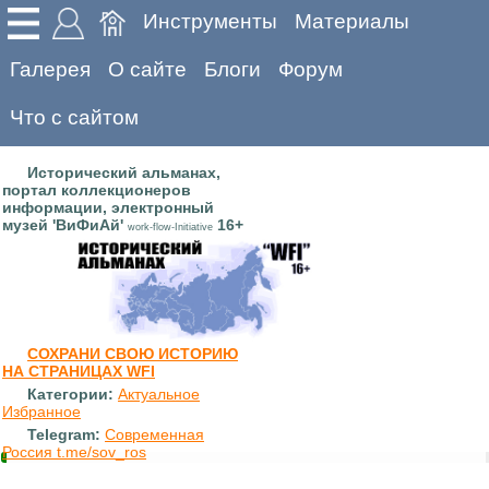
Инструменты
Материалы
Галерея
О сайте
Блоги
Форум
Что с сайтом
Исторический альманах,
портал коллекционеров
информации, электронный
музей 'ВиФиАй'
16+
work-flow-Initiative
СОХРАНИ СВОЮ ИСТОРИЮ
НА СТРАНИЦАХ WFI
Категории:
Актуальное
Избранное
Telegram:
Современная
Россия t.me/sov_ros