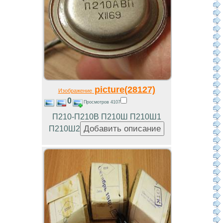
picture(28127)
Изображение
0
Просмотров 4107
П210-П210В П210Ш П210Ш1
П210Ш2