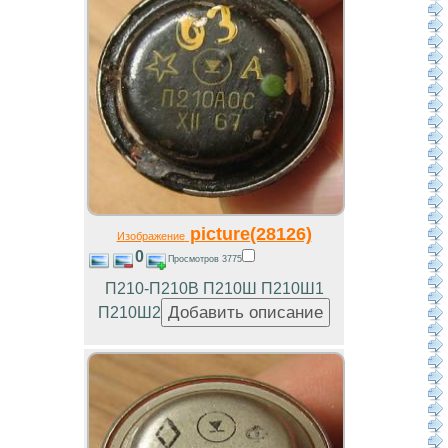
picture(28126)
Изображение
0
Просмотров 3775
П210-П210В П210Ш П210Ш1
П210Ш2