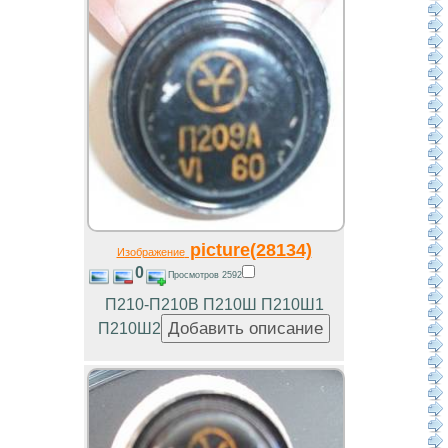
picture(28134)
Изображение
0
Просмотров 2592
П210-П210В П210Ш П210Ш1
П210Ш2