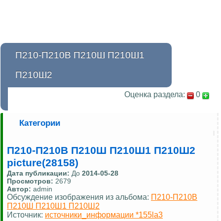
П210-П210В П210Ш П210Ш1
П210Ш2
Оценка раздела:
0
Категории
П210-П210В П210Ш П210Ш1 П210Ш2
picture(28158)
Дата публикации:
До
2014-05-28
Просмотров:
2679
Автор:
admin
Обсуждение изображения из альбома:
П210-П210В
П210Ш П210Ш1 П210Ш2
Источник:
источники_информации *155la3