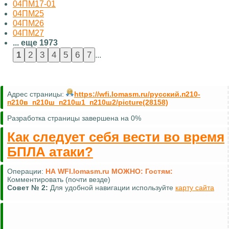
04ПМ17-01
04ПМ25
04ПМ26
04ПМ27
... еще 1973
...
Адрес страницы:
https://wfi.lomasm.ru/русский.п210-
п210в_п210ш_п210ш1_п210ш2/picture(28158)
Разработка страницы завершена на 0%
Как следует себя вести во время
БПЛА атаки?
Операции:
НА WFI.lomasm.ru МОЖНО:
Гостям:
Комментировать (почти везде)
Совет №
2:
Для удобной навигации используйте
карту сайта