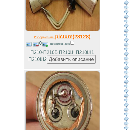
picture(28128)
Изображение
0
Просмотров 3856
П210-П210В П210Ш П210Ш1
П210Ш2