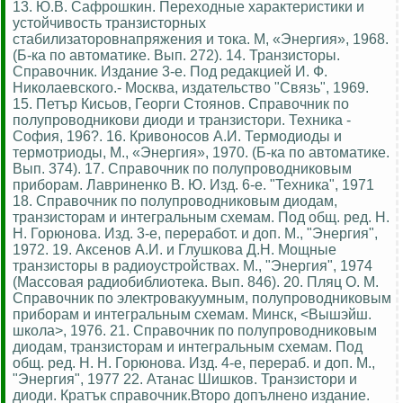
13. Ю.В. Сафрошкин. Переходные характеристики и
устойчивость транзисторных
стабилизаторовнапряжения и тока. М, «Энергия», 1968.
(Б-ка по автоматике. Вып. 272). 14. Транзисторы.
Справочник. Издание 3-е. Под редакцией И. Ф.
Николаевского.- Москва, издательство "Связь", 1969.
15. Петър Кисьов, Георги Стоянов. Справочник по
полупроводникови диоди и транзистори. Техника -
София, 196?. 16. Кривоносов А.И. Термодиоды и
термотриоды, М., «Энергия», 1970. (Б-ка по автоматике.
Вып. 374). 17. Справочник по полупроводниковым
приборам. Лавриненко В. Ю. Изд. 6-е. "Техника", 1971
18. Справочник по полупроводниковым диодам,
транзисторам и интегральным схемам. Под общ. ред. Н.
Н. Горюнова. Изд. 3-е, переработ. и доп. М., "Энергия",
1972. 19. Аксенов А.И. и Глушкова Д.Н. Мощные
транзисторы в радиоустройствах. М., "Энергия", 1974
(Массовая радиобиблиотека. Вып. 846). 20. Пляц О. М.
Справочник по электровакуумным, полупроводниковым
приборам и интегральным схемам. Минск, <Вышэйш.
школа>, 1976. 21. Справочник по полупроводниковым
диодам, транзисторам и интегральным схемам. Под
общ. ред. Н. Н. Горюнова. Изд. 4-е, перераб. и доп. М.,
"Энергия", 1977 22. Атанас Шишков. Транзистори и
диоди. Кратък справочник.Второ допълнено издание.