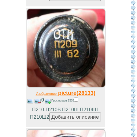
picture(28133)
Изображение
0
Просмотров 3505
П210-П210В П210Ш П210Ш1
П210Ш2