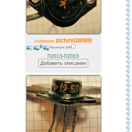
picture(28089)
Изображение
0
Просмотров 2828
П201Э-П203Э