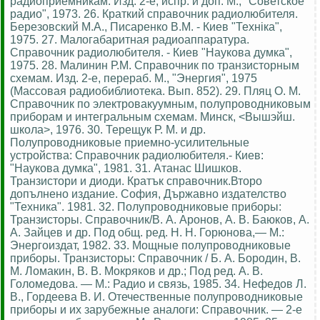
радиоприемникам. Изд. 2-е, испр. и доп. М., "Советское
радио", 1973. 26. Краткий справочник радиолюбителя.
Березовский М.А., Писаренко В.М. - Киев "Технiка",
1975. 27. Малогабаритная радиоаппаратура.
Справочник радиолюбителя. - Киев "Наукова думка",
1975. 28. Малинин Р.М. Справочник по транзисторным
схемам. Изд. 2-е, перераб. М., "Энергия", 1975
(Массовая радиобиблиотека. Вып. 852). 29. Пляц О. М.
Справочник по электровакуумным, полупроводниковым
приборам и интегральным схемам. Минск, <Вышэйш.
школа>, 1976. 30. Терещук Р. М. и др.
Полупроводниковые приемно-усилительные
устройства: Справочник радиолюбителя.- Киев:
"Наукова думка", 1981. 31. Атанас Шишков.
Транзистори и диоди. Кратък справочник.Второ
допълнено издание. София, Държавно издателство
"Техника". 1981. 32. Полупроводниковые приборы:
Транзисторы. Справочник/В. А. Аронов, А. В. Баюков, А.
А. Зайцев и др. Под общ. ред. Н. Н. Горюнова,— М.:
Энергоиздат, 1982. 33. Мощные полупроводниковые
приборы. Транзисторы: Справочник / Б. А. Бородин, В.
М. Ломакин, В. В. Мокряков и др.; Под ред. А. В.
Голомедова. — М.: Радио и связь, 1985. 34. Нефедов Л.
В., Гордеева В. И. Отечественные полупроводниковые
приборы и их зарубежные аналоги: Справочник. — 2-е