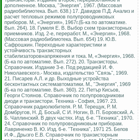
дополненное. Москва, "Энергия", 1967. (Массовая
радиобиблиотека. Вып. 638.) 17. Давидов П.Д. Анализ и
расчет тепловых режимов полупроводниковых
приборов. М., «Энергия», 1967г.(Б-ка по автоматике.
Вып. 264). 18. Гумеля Е. В. Выбор схем транзисторных
приемников. Изд. 2-е, переработ. М., «Энергия», 1968.
(Массовая радиобиблиотека. Вып. 654) 19. Ю.В.
Сафрошкин. Переходные характеристики и
устойчивость транзисторных
стабилизаторовнапряжения и тока. М, «Энергия», 1968.
(Б-ка по автоматике. Вып. 272). 20. Транзисторы.
Справочник. Издание 3-е. Под редакцией И. Ф.
Николаевского.- Москва, издательство "Связь", 1969.
21. Писарев А.Л. и др. Выходные устройства
бесконтактных системавтоматики. М., "Энергия", 1969
(Б-ка по автоматике. Вып. 360). 22. Петър Кисьов,
Георги Стоянов. Справочник по полупроводникови
диоди и транзистори. Техника - София, 196?. 23.
Справочник радиолюбителя. Р. М. Терещук, Р. М.
Домбругов, Н. Д. Босый, С И. Ногин, В. П. Боровский, А.
Б. Чаплинский. В двух частях. Изд. 6-е. "Техника", 1970.
24. Справочник по полупроводниковым приборам.
Лавриненко В. Ю. Изд. 6-е. "Техника", 1971 25. Белов
И.Ф., Дрызго Е.В. Справочник по транзисторным