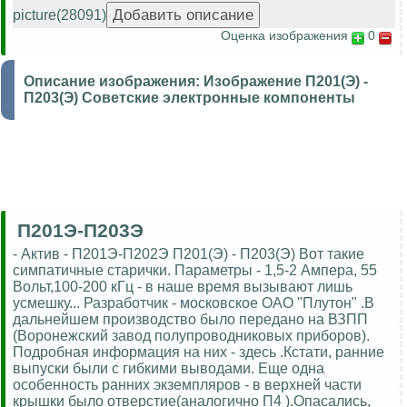
picture(28091)
Оценка изображения
0
Описание изображения:
Изображение П201(Э) -
П203(Э) Советские электронные компоненты
П201Э-П203Э
- Актив - П201Э-П202Э П201(Э) - П203(Э) Вот такие
симпатичные старички. Параметры - 1,5-2 Ампера, 55
Вольт,100-200 кГц - в наше время вызывают лишь
усмешку... Разработчик - московское ОАО "Плутон" .В
дальнейшем производство было передано на ВЗПП
(Воронежский завод полупроводниковых приборов).
Подробная информация на них - здесь .Кстати, ранние
выпуски были с гибкими выводами. Еще одна
особенность ранних экземпляров - в верхней части
крышки было отверстие(аналогично П4 ).Опасались,