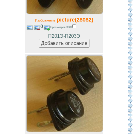
picture(28082)
Изображение
0
Просмотров 3884
П201Э-П203Э