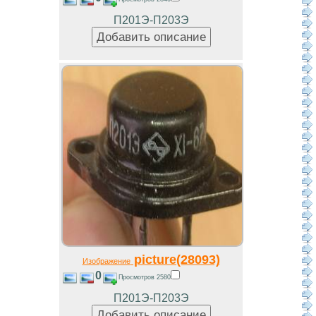
П201Э-П203Э
picture(28093)
Изображение
0
Просмотров 2580
П201Э-П203Э