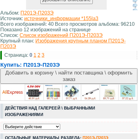
Альбом:
П201Э-П203Э
Источник:
источники_информации *155la3
Всего изображений: 40 Всего просмотров альбома: 96210
Показано 12 изображений на странице
Список:
Список изображений П201Э-П203Э
Крупный план:
Изображения крупным планом П201Э-
П203Э
Страница:
0
1
2
3
Купить:
П201Э-П203Э
ДЕЙСТВИЯ НАД ГАЛЕРЕЕЙ \ ВЫБРАННЫМИ
ИЗОБРАЖЕНИЯМИ
ОСТАЛЬНЫЕ МАТЕРИАЛЫ РАЗДЕЛА:
П201Э-П203Э