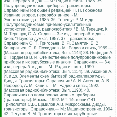
изд., перераб. и доп. — М.: Радио и связь, 1985. 35.
Полупроводниковые приборы: Транзисторы.
Справочник/Под общей редакцией Н. Н. Горюнова.
Издание второе, переработанное, - М.:
Энергоатомиздат, 1985. 36. Терещук Р. М. и др.
Полупроводниковые приемно-усилительные
устройства: Справ. радиолюбителя / В. М. Терещук, К.
М. Терещук, С. А. Седов.— 3-е изд., перераб. и доп.-
Киев: "Наукова думка", 1987. 37. Транзисторы:
Справочник/ О. П. Григорьев, В. Я. Замятин, Б. В.
Кондратьев, С. Л. Пожидаев - М.: Радио и связь, 1989.—
(Массовая радиобиблиотека; Вып. 1144) 38. Нефедов А.
В., Гордеева В. И. Отечественные полупроводниковые
приборы и их зарубежные аналоги: Справочник. — 3-е
изд., перераб. и доп.— М.: Радио и связь, 1990.
(Массовая радиобиблиотека; Вып. 1154). 39. Аксенов А.
И. и др. Элементы схем бытовой радиоаппаратуры.
Диоды. Транзисторы: Справочник / А. И. Аксенов, А. В.
Нефедов, А. М. Юшин.— М.: Радио и связь, 1992.
(Массовая радиобиблиотека; Вып. 1190). 40.
Справочник по полупроводниковым приборам
(транзисторы). Москва, 1992. МП "Источник" 41.
Триполитов С.В., Ермилов А.В. Микросхемы, диоды,
транзисторы: Справочник.— М.: Машиностроение, 1994.
42. Петухов В. М. Транзисторы и их зарубежные