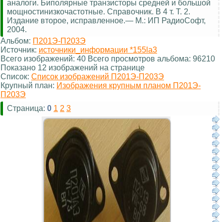
аналоги. Биполярные транзисторы средней и большой
мощностинизкочастотные. Справочник. В 4 т. Т. 2.
Издание второе, исправленное.— М.: ИП РадиоСофт,
2004.
Альбом:
П201Э-П203Э
Источник:
источники_информации *155la3
Всего изображений: 40 Всего просмотров альбома: 96210
Показано 12 изображений на странице
Список:
Список изображений П201Э-П203Э
Крупный план:
Изображения крупным планом П201Э-
П203Э
Страница:
0
1
2
3