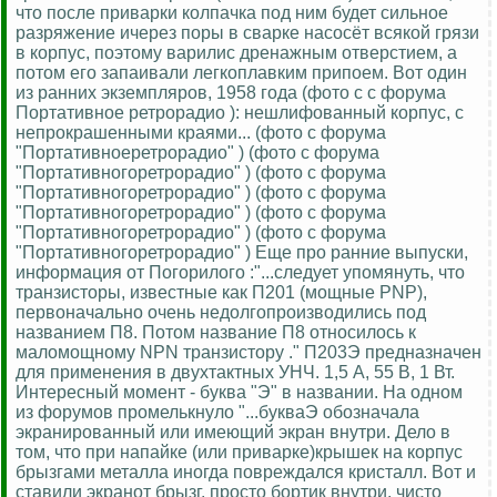
что после приварки колпачка под ним будет сильное
разряжение ичерез поры в сварке насосёт всякой грязи
в корпус, поэтому варилис дренажным отверстием, а
потом его запаивали легкоплавким припоем. Вот один
из ранних экземпляров, 1958 года (фото с с форума
Портативное ретрорадио ): нешлифованный корпус, с
непрокрашенными краями... (фото с форума
"Портативноеретрорадио" ) (фото с форума
"Портативногоретрорадио" ) (фото с форума
"Портативногоретрорадио" ) (фото с форума
"Портативногоретрорадио" ) (фото с форума
"Портативногоретрорадио" ) (фото с форума
"Портативногоретрорадио" ) Еще про ранние выпуски,
информация от Погорилого :"...следует упомянуть, что
транзисторы, известные как П201 (мощные PNP),
первоначально очень недолгопроизводились под
названием П8. Потом название П8 относилось к
маломощному NPN транзистору ." П203Э предназначен
для применения в двухтактных УНЧ. 1,5 А, 55 В, 1 Вт.
Интересный момент - буква "Э" в названии. На одном
из форумов промелькнуло "...букваЭ обозначала
экранированный или имеющий экран внутри. Дело в
том, что при напайке (или приварке)крышек на корпус
брызгами металла иногда повреждался кристалл. Вот и
ставили экранот брызг, просто бортик внутри, чисто