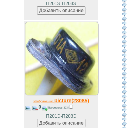
П201Э-П203Э
picture(28085)
Изображение
0
Просмотров 3034
П201Э-П203Э