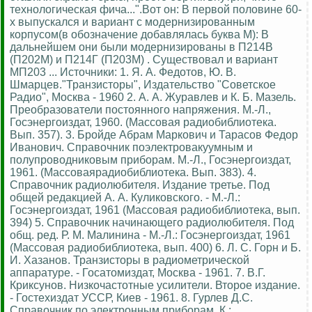
технологическая фича...".Вот он: В первой половине 60-
х выпускался и вариант с модернизированным
корпусом(в обозначение добавлялась буква М): В
дальнейшем они были модернизированы в П214В
(П202М) и П214Г (П203М) . Существовал и вариант
МП203 ... Источники: 1. Я. А. Федотов, Ю. В.
Шмарцев."Транзисторы", Издательство "Советское
Радио", Москва - 1960 2. А. А. Журавлев и К. Б. Мазель.
Преобразователи постоянного напряжения. М.-Л.,
Госэнергоиздат, 1960. (Массовая радиобиблиотека.
Вып. 357). 3. Бройде Абрам Маркович и Тарасов Федор
Иванович. Справочник поэлектровакуумным и
полупроводниковым приборам. М.-Л., Госэнергоиздат,
1961. (Массоваярадиобиблиотека. Вып. 383). 4.
Справочник радиолюбителя. Издание третье. Под
общей редакцией А. А. Куликовского. - М.-Л.:
Госэнергоиздат, 1961 (Массовая радиобиблиотека, вып.
394) 5. Справочник начинающего радиолюбителя. Под
общ. ред. Р. М. Малинина - М.-Л.: Госэнергоиздат, 1961
(Массовая радиобиблиотека, вып. 400) 6. Л. С. Горн и Б.
И. Хазанов. Транзисторы в радиометрической
аппаратуре. - Госатомиздат, Москва - 1961. 7. В.Г.
Криксунов. Низкочастотные усилители. Второе издание.
- Гостехиздат УССР, Киев - 1961. 8. Гурлев Д.С.
Справочник по электронным приборам. К.: