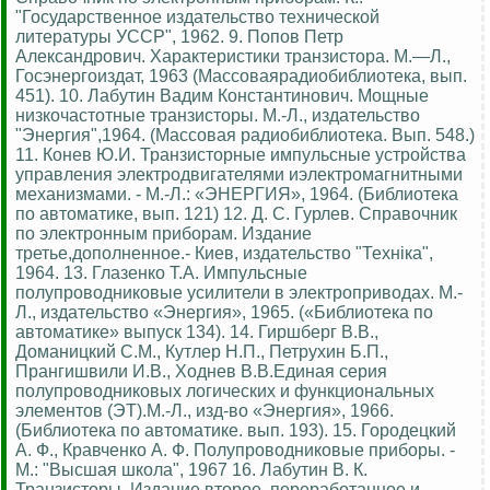
"Государственное издательство технической
литературы УССР", 1962. 9. Попов Петр
Александрович. Характеристики транзистора. М.—Л.,
Госэнергоиздат, 1963 (Массоваярадиобиблиотека, вып.
451). 10. Лабутин Вадим Константинович. Мощные
низкочастотные транзисторы. М.-Л., издательство
"Энергия",1964. (Массовая радиобиблиотека. Вып. 548.)
11. Конев Ю.И. Транзисторные импульсные устройства
управления электродвигателями иэлектромагнитными
механизмами. - М.-Л.: «ЭНЕРГИЯ», 1964. (Библиотека
по автоматике, вып. 121) 12. Д. С. Гурлев. Справочник
по электронным приборам. Издание
третье,дополненное.- Киев, издательство "Технiка",
1964. 13. Глазенко Т.А. Импульсные
полупроводниковые усилители в электроприводах. М.-
Л., издательство «Энергия», 1965. («Библиотека по
автоматике» выпуск 134). 14. Гиршберг В.В.,
Доманицкий С.М., Кутлер Н.П., Петрухин Б.П.,
Прангишвили И.В., Ходнев В.В.Единая серия
полупроводниковых логических и функциональных
элементов (ЭТ).М.-Л., изд-во «Энергия», 1966.
(Библиотека по автоматике. вып. 193). 15. Городецкий
А. Ф., Кравченко А. Ф. Полупроводниковые приборы. -
М.: "Высшая школа", 1967 16. Лабутин В. К.
Транзисторы. Издание второе, переработанное и