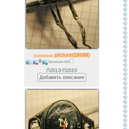
picture(28088)
Изображение
0
Просмотров 2553
П201Э-П203Э