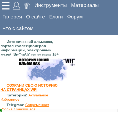
Инструменты
Материалы
Галерея
О сайте
Блоги
Форум
Что с сайтом
Исторический альманах,
портал коллекционеров
информации, электронный
музей 'ВиФиАй'
16+
work-flow-Initiative
СОХРАНИ СВОЮ ИСТОРИЮ
НА СТРАНИЦАХ WFI
Категории:
Актуальное
Избранное
Telegram:
Современная
Россия t.me/sov_ros