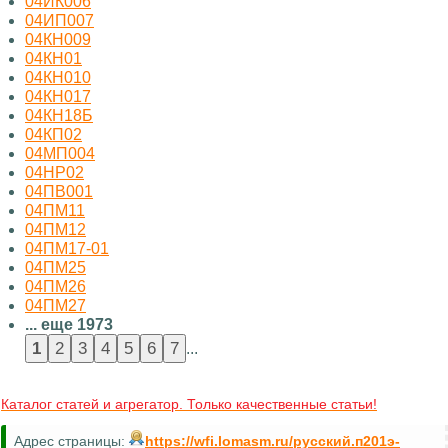
04ИК006
04ИП007
04КН009
04КН01
04КН010
04КН017
04КН18Б
04КП02
04МП004
04НР02
04ПВ001
04ПМ11
04ПМ12
04ПМ17-01
04ПМ25
04ПМ26
04ПМ27
... еще 1973
...
Каталог статей и агрегатор. Только качественные статьи!
Адрес страницы:
https://wfi.lomasm.ru/русский.п201э-