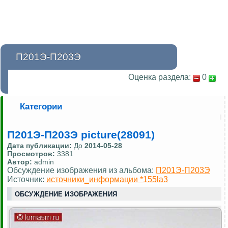
П201Э-П203Э
Оценка раздела:
0
Категории
П201Э-П203Э picture(28091)
Дата публикации:
До
2014-05-28
Просмотров:
3381
Автор:
admin
Обсуждение изображения из альбома:
П201Э-П203Э
Источник:
источники_информации *155la3
ОБСУЖДЕНИЕ ИЗОБРАЖЕНИЯ