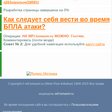
п203э/picture(28091)
Разработка страницы завершена на 0%
Как следует себя вести во время
БПЛА атаки?
Операции:
НА WFI.lomasm.ru МОЖНО:
Гостям:
Комментировать (почти везде)
Совет №
2:
Для удобной навигации используйте
карту сайта
Copyright © wfi.lomasm.ru (Work Flow Initiative) 1999-2025 Все права
защищены
wfi.lomasm.ru
Во время посещения сайта вы соглашаетесь с
Пользовательским
соглашением
,