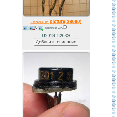
picture(28090)
Изображение
0
Просмотров 2272
П201Э-П203Э