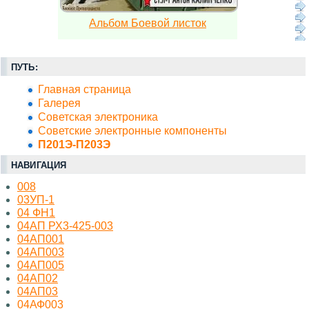
Альбом Боевой листок
ПУТЬ:
Главная страница
Галерея
Советская электроника
Советские электронные компоненты
П201Э-П203Э
НАВИГАЦИЯ
008
03УП-1
04 ФН1
04АП РХ3-425-003
04АП001
04АП003
04АП005
04АП02
04АП03
04АФ003