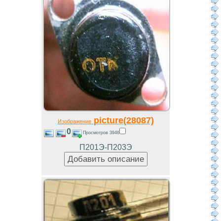
picture(28087)
Изображение
0
Просмотров 3946
П201Э-П203Э