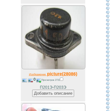
picture(28086)
Изображение
0
Просмотров 2731
П201Э-П203Э